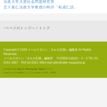
法政大学大原社会問題研究所
五十嵐仁法政大学教授の時評「転成仁語」
↑ページのトップへ
/
トップ
Copyright © 2026
メールマガジン「オルタ広場i」編集室
All Rights
Reserved.
メールマガジン「オルタ広場」編集部 千代田区九段北2－3－2 TEL:03-
6261-4857 FAX:03-6261-4863 mail:alter@alter-magazine.jp
powered by
Quick Homepage Maker
7.0.2
based on PukiWiki 1.4.7 License is GPL.
HAIK