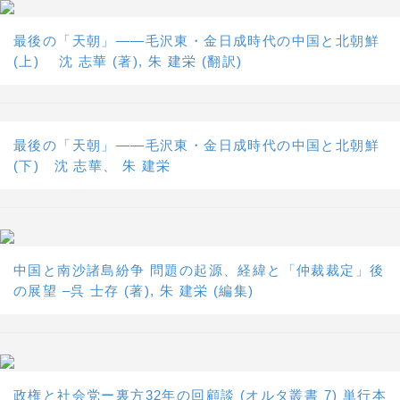
最後の「天朝」――毛沢東・金日成時代の中国と北朝鮮
(上) 沈 志華 (著), 朱 建栄 (翻訳)
最後の「天朝」――毛沢東・金日成時代の中国と北朝鮮
(下) 沈 志華、 朱 建栄
中国と南沙諸島紛争 問題の起源、経緯と「仲裁裁定」後
の展望 –呉 士存 (著), 朱 建栄 (編集)
政権と社会党ー裏方32年の回顧談 (オルタ叢書 7) 単行本