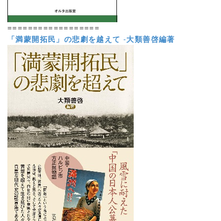
==================
「満蒙開拓民」の悲劇を越えて
-
大類善啓編著