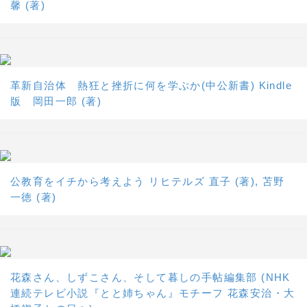
馨 (著)
革新自治体 熱狂と挫折に何を学ぶか(中公新書) Kindle
版 岡田一郎 (著)
公教育をイチから考えよう リヒテルズ 直子 (著), 苫野
一徳 (著)
花森さん、しずこさん、そして暮しの手帖編集部 (NHK
連続テレビ小説『とと姉ちゃん』モチーフ 花森安治・大