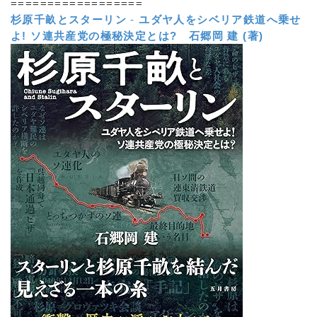
==================
杉原千畝とスターリン
-
ユダヤ人をシベリア鉄道へ乗せ
よ! ソ連共産党の極秘決定とは?
石郷岡 建 (著)