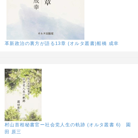
革新政治の裏方が語る13章 (オルタ叢書)船橋 成幸
村山首相秘書官ー社会党人生の軌跡 (オルタ叢書 6) 園
田 原三