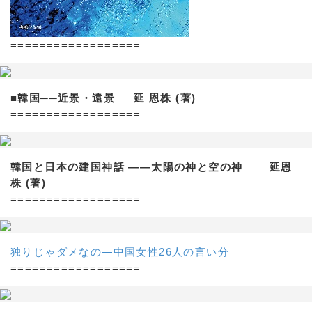
==================
■韓国──近景・遠景 延 恩株 (著)
==================
韓国と日本の建国神話 ——太陽の神と空の神 延恩
株 (著)
==================
独りじゃダメなの―中国女性26人の言い分
==================