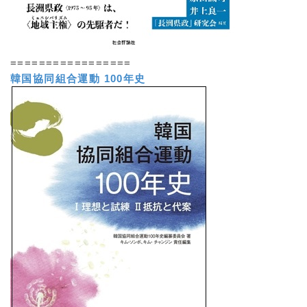
=================
韓国協同組合運動 100年史