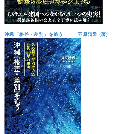
==================
沖縄「格差・差別」を追う 羽原清雅 (著)