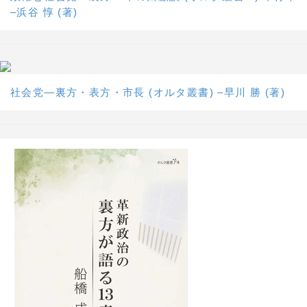
–浜谷 惇 (著)
社会党―裏方・表方・市長 (オルタ叢書) –早川 勝 (著)