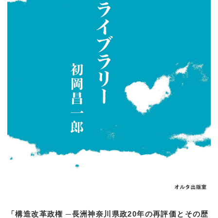
「構造改革政権 ─長洲神奈川県政20年の再評価とその歴