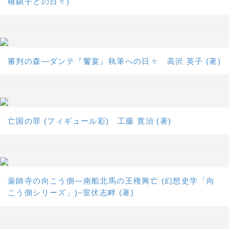
橋鎭子との日々)
審判の森―ダンテ『饗宴』執筆への日々 高沢 英子 (著)
亡国の罪 (フィギュール彩) 工藤 寛治 (著)
薬師寺の向こう側―南船北馬の王権興亡 (幻想史学「向
こう側シリーズ」)–室伏志畔 (著)