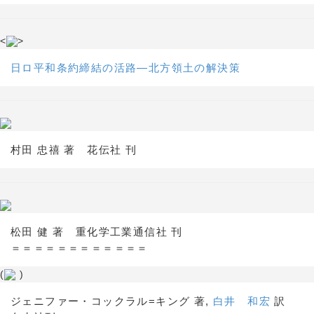
<
>
日ロ平和条約締結の活路―北方領土の解決策
村田 忠禧 著 花伝社 刊
松田 健 著 重化学工業通信社 刊
＝＝＝＝＝＝＝＝＝＝＝＝
(
)
ジェニファー・コックラル=キング 著,
白井 和宏
訳