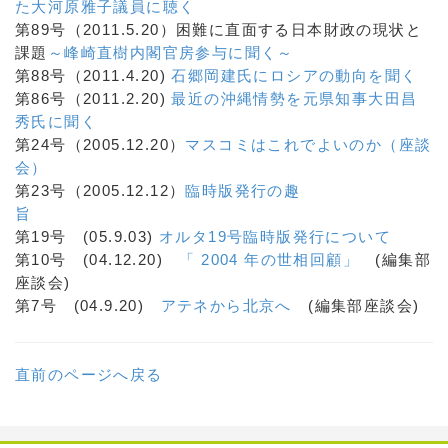
た大河原雅子議員に聴く
第89号（2011.5.20）困難に直面する日本財政の現状と
課題
～峰崎直樹内閣官房参与に聞く～
第88号（2011.4.20)
石郷岡建氏にロシアの動向を聞く
第86号（2011.2.20)
最近の沖縄情勢を元県知事大田昌
秀氏に聞く
第24号（2005.12.20）
マスコミはこれでよいのか（座談
会）
第23号（2005.12.12）
臨時版発行の趣
旨
第19号 (05.9.03)
オルタ19号臨時版発行について
第10号 (04.12.20)
「 2004 年の世相回顧」
(編集部
座談会)
第7号 (04.9.20)
アテネから北京へ
(編集部座談会)
直前のページへ戻る