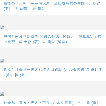
最後の「天朝」――毛沢東・金日成時代の中国と北朝鮮
(下) 沈 志華、 朱 建栄
中国と南沙諸島紛争 問題の起源、経緯と「仲裁裁定」後
の展望 –呉 士存 (著), 朱 建栄 (編集)
政権と社会党ー裏方32年の回顧談 (オルタ叢書 7) 単行本
–浜谷 惇 (著)
社会党―裏方・表方・市長 (オルタ叢書) –早川 勝 (著)