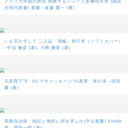
アメリカ帝国の終焉 勃興するアジアと多極化世界 (講談
社現代新書) 新書 –進藤 榮一 (著)
いま言わずして 二人誌「埴輪」単行本（ソフトカバー）
–宇治 敏彦 (著), 小榑 雅章 (著)
天皇陛下“8・8ビデオメッセージ”の真実 単行本 –添田
馨 (著)
革新自治体 熱狂と挫折に何を学ぶか(中公新書) Kindle
版 岡田一郎 (著)