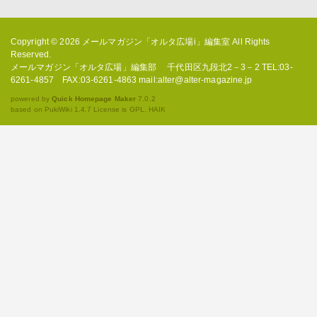
Copyright © 2026
メールマガジン「オルタ広場i」編集室
All Rights
Reserved.
メールマガジン「オルタ広場」編集部 千代田区九段北2－3－2 TEL:03-
6261-4857 FAX:03-6261-4863 mail:alter@alter-magazine.jp
powered by
Quick Homepage Maker
7.0.2
based on PukiWiki 1.4.7 License is GPL.
HAIK