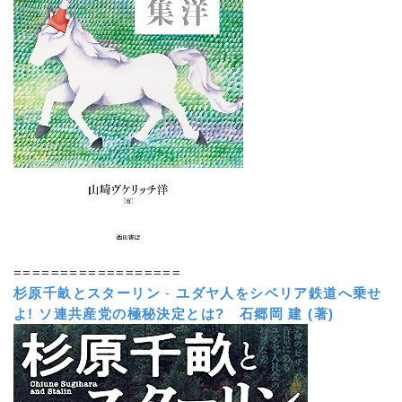
==================
杉原千畝とスターリン
-
ユダヤ人をシベリア鉄道へ乗せ
よ! ソ連共産党の極秘決定とは?
石郷岡 建 (著)