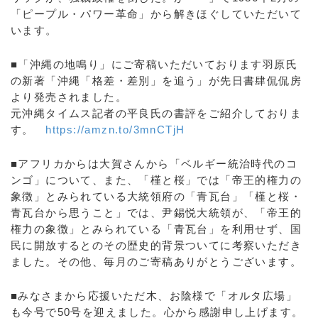
「ピープル・パワー革命」から解きほぐしていただいて
います。
■「沖縄の地鳴り」にご寄稿いただいております羽原氏
の新著「沖縄「格差・差別」を追う」が先日書肆侃侃房
より発売されました。
元沖縄タイムス記者の平良氏の書評をご紹介しておりま
す。
https://amzn.to/3mnCTjH
■アフリカからは大賀さんから「ベルギー統治時代のコ
ンゴ」について、また、「槿と桜」では「帝王的権力の
象徴」とみられている大統領府の「青瓦台」「槿と桜・
青瓦台から思うこと」では、尹錫悦大統領が、「帝王的
権力の象徴」とみられている「青瓦台」を利用せず、国
民に開放するとのその歴史的背景ついてに考察いただき
ました。その他、毎月のご寄稿ありがとうございます。
■みなさまから応援いただ木、お陰様で「オルタ広場」
も今号で50号を迎えました。心から感謝申し上げます。