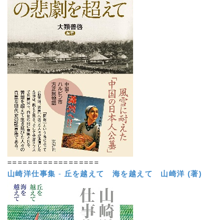
==================
山崎洋仕事集
-
丘を越えて 海を越えて
山崎洋 (著)