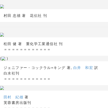
村田 忠禧 著 花伝社 刊
松田 健 著 重化学工業通信社 刊
＝＝＝＝＝＝＝＝＝＝＝＝
(
)
ジェニファー・コックラル=キング 著,
白井 和宏
訳
白水社刊
＝＝＝＝＝＝＝＝＝＝＝＝
田村 紀雄
著
芙蓉書房出版刊