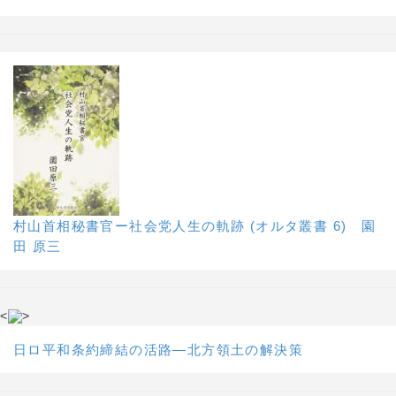
村山首相秘書官ー社会党人生の軌跡 (オルタ叢書 6) 園
田 原三
<
>
日ロ平和条約締結の活路―北方領土の解決策