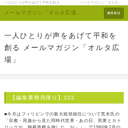
一人ひとりが声をあげて平和を創る メールマガジン「オルタ」
メールマガジン「オルタ広場」
Toggle
MENU
navigation
一人ひとりが声をあげて平和を
創る メールマガジン「オルタ広
場」
【編集事務局便り】222
■今月はフィリピンでの新大統領就任について荒木氏の
「宗教・民族から見た同時代世界・あの日、民衆とカト
リックが、独裁政権を倒した。が・・」で1986年2月の