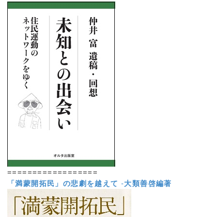
==================
「満蒙開拓民」の悲劇を越えて
-
大類善啓編著