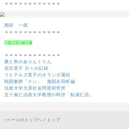
＝＝＝＝＝＝＝＝＝＝＝＝
岡田 一郎
＝＝＝＝＝＝＝＝＝＝＝＝
L i n k
＝＝＝＝＝＝＝＝＝＝＝＝
農と島のありんくりん
高沢英子 日々の記録
リヒテルズ直子のオランダ通信
戦闘教師「ケン」 激闘永田町編
法政大学大原社会問題研究所
五十嵐仁法政大学教授の時評「転成仁語」
↑ページのトップへ
/
トップ