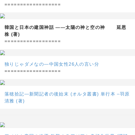
==================
韓国と日本の建国神話 ——太陽の神と空の神 延恩
株 (著)
==================
独りじゃダメなの―中国女性26人の言い分
==================
落穂拾記―新聞記者の後始末 (オルタ叢書) 単行本 –羽原
清雅 (著)