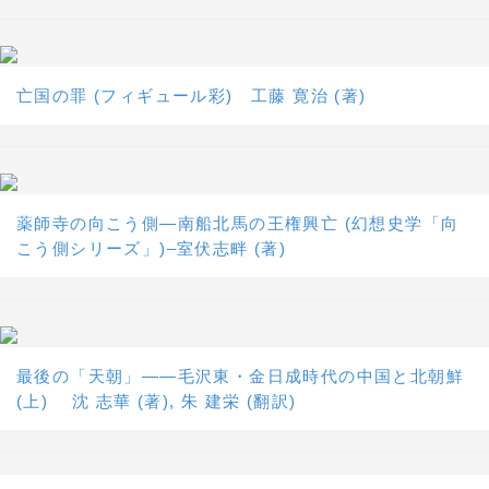
亡国の罪 (フィギュール彩) 工藤 寛治 (著)
薬師寺の向こう側―南船北馬の王権興亡 (幻想史学「向
こう側シリーズ」)–室伏志畔 (著)
最後の「天朝」――毛沢東・金日成時代の中国と北朝鮮
(上) 沈 志華 (著), 朱 建栄 (翻訳)