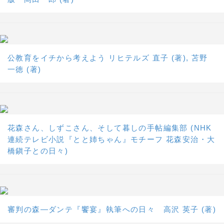
公教育をイチから考えよう リヒテルズ 直子 (著), 苫野
一徳 (著)
花森さん、しずこさん、そして暮しの手帖編集部 (NHK
連続テレビ小説『とと姉ちゃん』モチーフ 花森安治・大
橋鎭子との日々)
審判の森―ダンテ『饗宴』執筆への日々 高沢 英子 (著)