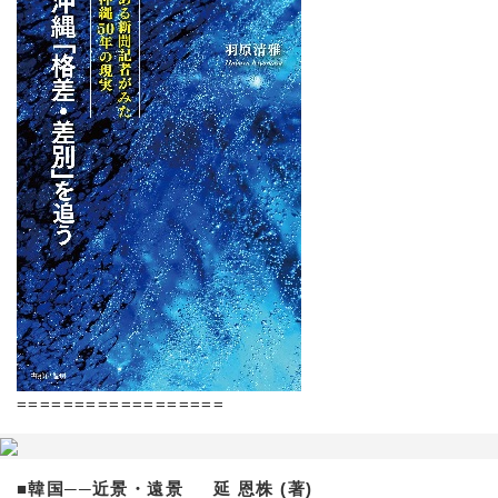
==================
■韓国──近景・遠景 延 恩株 (著)