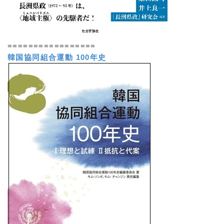
=================
韓国協同組合運動 100年史