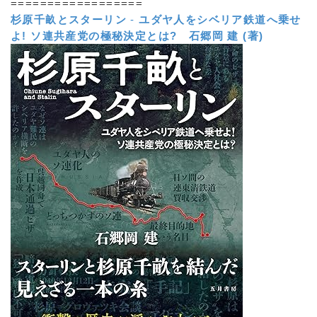
==================
杉原千畝とスターリン
-
ユダヤ人をシベリア鉄道へ乗せ
よ! ソ連共産党の極秘決定とは?
石郷岡 建 (著)