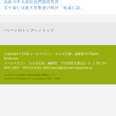
法政大学大原社会問題研究所
五十嵐仁法政大学教授の時評「転成仁語」
↑ページのトップへ
/
トップ
Copyright © 2026
メールマガジン「オルタ広場i」編集室
All Rights
Reserved.
メールマガジン「オルタ広場」編集部 千代田区九段北2－3－2 TEL:03-
6261-4857 FAX:03-6261-4863 mail:alter@alter-magazine.jp
powered by
Quick Homepage Maker
7.0.2
based on PukiWiki 1.4.7 License is GPL.
HAIK