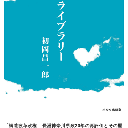
「構造改革政権 ─長洲神奈川県政20年の再評価とその歴