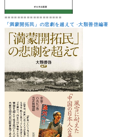
==================
「満蒙開拓民」の悲劇を越えて
-
大類善啓編著