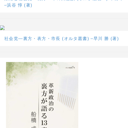
–浜谷 惇 (著)
社会党―裏方・表方・市長 (オルタ叢書) –早川 勝 (著)