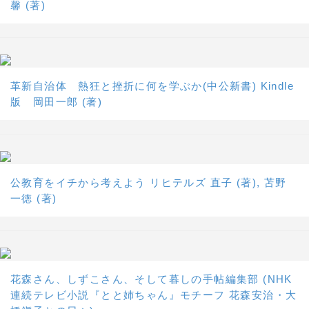
馨 (著)
革新自治体 熱狂と挫折に何を学ぶか(中公新書) Kindle
版 岡田一郎 (著)
公教育をイチから考えよう リヒテルズ 直子 (著), 苫野
一徳 (著)
花森さん、しずこさん、そして暮しの手帖編集部 (NHK
連続テレビ小説『とと姉ちゃん』モチーフ 花森安治・大