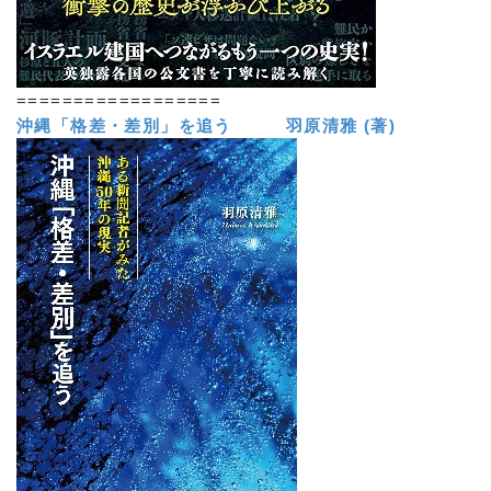
==================
沖縄「格差・差別」を追う 羽原清雅 (著)