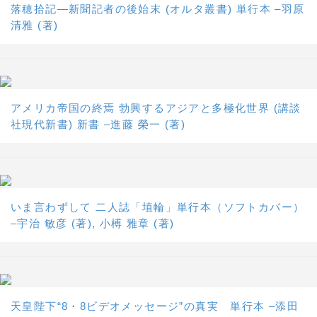
落穂拾記―新聞記者の後始末 (オルタ叢書) 単行本 –羽原
清雅 (著)
アメリカ帝国の終焉 勃興するアジアと多極化世界 (講談
社現代新書) 新書 –進藤 榮一 (著)
いま言わずして 二人誌「埴輪」単行本（ソフトカバー）
–宇治 敏彦 (著), 小榑 雅章 (著)
天皇陛下“8・8ビデオメッセージ”の真実 単行本 –添田