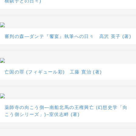
橋鎭子との日々)
審判の森―ダンテ『饗宴』執筆への日々 高沢 英子 (著)
亡国の罪 (フィギュール彩) 工藤 寛治 (著)
薬師寺の向こう側―南船北馬の王権興亡 (幻想史学「向
こう側シリーズ」)–室伏志畔 (著)