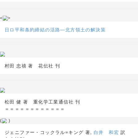
<
>
日ロ平和条約締結の活路―北方領土の解決策
村田 忠禧 著 花伝社 刊
松田 健 著 重化学工業通信社 刊
＝＝＝＝＝＝＝＝＝＝＝＝
(
)
ジェニファー・コックラル=キング 著,
白井 和宏
訳