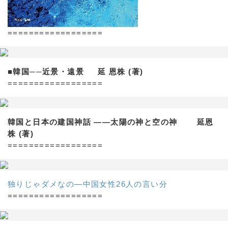
==================
■韓国──近景・遠景 延 恩株 (著)
==================
韓国と日本の建国神話 ——太陽の神と空の神 延恩
株 (著)
==================
独りじゃダメなの―中国女性26人の言い分
==================