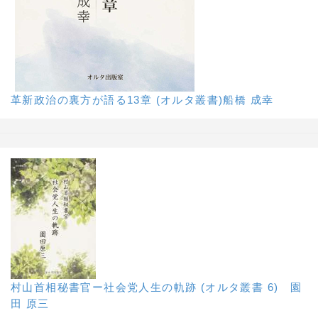
革新政治の裏方が語る13章 (オルタ叢書)船橋 成幸
村山首相秘書官ー社会党人生の軌跡 (オルタ叢書 6) 園
田 原三