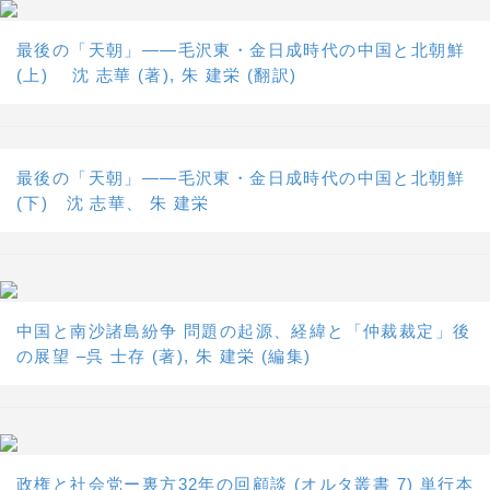
最後の「天朝」――毛沢東・金日成時代の中国と北朝鮮
(上) 沈 志華 (著), 朱 建栄 (翻訳)
最後の「天朝」――毛沢東・金日成時代の中国と北朝鮮
(下) 沈 志華、 朱 建栄
中国と南沙諸島紛争 問題の起源、経緯と「仲裁裁定」後
の展望 –呉 士存 (著), 朱 建栄 (編集)
政権と社会党ー裏方32年の回顧談 (オルタ叢書 7) 単行本