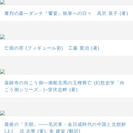
審判の森―ダンテ『饗宴』執筆への日々 高沢 英子 (著)
亡国の罪 (フィギュール彩) 工藤 寛治 (著)
薬師寺の向こう側―南船北馬の王権興亡 (幻想史学「向
こう側シリーズ」)–室伏志畔 (著)
最後の「天朝」――毛沢東・金日成時代の中国と北朝鮮
(上) 沈 志華 (著), 朱 建栄 (翻訳)