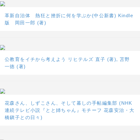
革新自治体 熱狂と挫折に何を学ぶか(中公新書) Kindle
版 岡田一郎 (著)
公教育をイチから考えよう リヒテルズ 直子 (著), 苫野
一徳 (著)
花森さん、しずこさん、そして暮しの手帖編集部 (NHK
連続テレビ小説『とと姉ちゃん』モチーフ 花森安治・大
橋鎭子との日々)