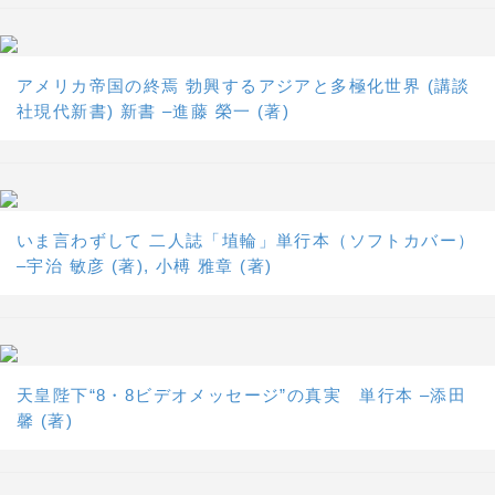
アメリカ帝国の終焉 勃興するアジアと多極化世界 (講談
社現代新書) 新書 –進藤 榮一 (著)
いま言わずして 二人誌「埴輪」単行本（ソフトカバー）
–宇治 敏彦 (著), 小榑 雅章 (著)
天皇陛下“8・8ビデオメッセージ”の真実 単行本 –添田
馨 (著)