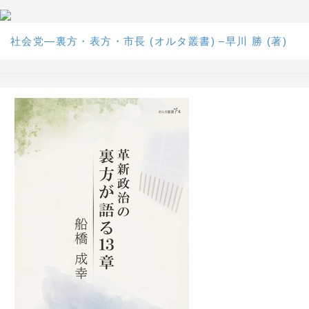
社会党―裏方・表方・市長 (オルタ叢書) –早川 勝 (著)