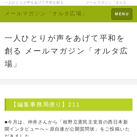
一人ひとりが声をあげて平和を創る メールマガジン「オルタ」
メールマガジン「オルタ広場」
Toggle
MENU
navigation
一人ひとりが声をあげて平和を
創る メールマガジン「オルタ広
場」
【編集事務局便り】211
■今月は、仲井さんから「枝野立憲民主党首の西日本新
聞インタビューへ～原自連が公開質問状」をご投稿いた
だきました。