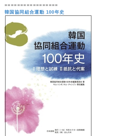
=================
韓国協同組合運動 100年史