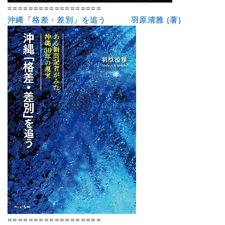
==================
沖縄「格差・差別」を追う 羽原清雅 (著)
==================