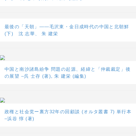
最後の「天朝」――毛沢東・金日成時代の中国と北朝鮮
(下) 沈 志華、 朱 建栄
中国と南沙諸島紛争 問題の起源、経緯と「仲裁裁定」後
の展望 –呉 士存 (著), 朱 建栄 (編集)
政権と社会党ー裏方32年の回顧談 (オルタ叢書 7) 単行本
–浜谷 惇 (著)