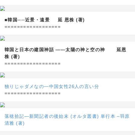
■韓国──近景・遠景 延 恩株 (著)
==================
韓国と日本の建国神話 ——太陽の神と空の神 延恩
株 (著)
==================
独りじゃダメなの―中国女性26人の言い分
==================
落穂拾記―新聞記者の後始末 (オルタ叢書) 単行本 –羽原
清雅 (著)