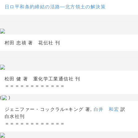
日ロ平和条約締結の活路―北方領土の解決策
村田 忠禧 著 花伝社 刊
松田 健 著 重化学工業通信社 刊
＝＝＝＝＝＝＝＝＝＝＝＝
(
)
ジェニファー・コックラル=キング 著,
白井 和宏
訳
白水社刊
＝＝＝＝＝＝＝＝＝＝＝＝