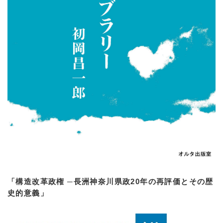
「構造改革政権 ─長洲神奈川県政20年の再評価とその歴
史的意義」