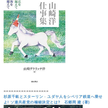
==================
杉原千畝とスターリン
-
ユダヤ人をシベリア鉄道へ乗せ
よ! ソ連共産党の極秘決定とは?
石郷岡 建 (著)