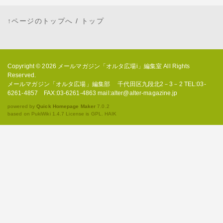
↑ページのトップへ
/
トップ
Copyright © 2026
メールマガジン「オルタ広場i」編集室
All Rights
Reserved.
メールマガジン「オルタ広場」編集部 千代田区九段北2－3－2 TEL:03-
6261-4857 FAX:03-6261-4863 mail:alter@alter-magazine.jp
powered by
Quick Homepage Maker
7.0.2
based on PukiWiki 1.4.7 License is GPL.
HAIK