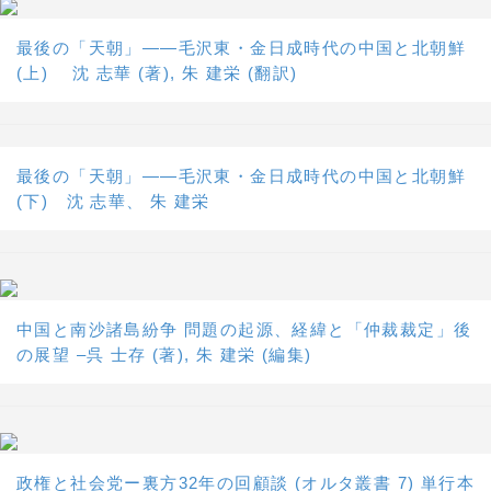
最後の「天朝」――毛沢東・金日成時代の中国と北朝鮮
(上) 沈 志華 (著), 朱 建栄 (翻訳)
最後の「天朝」――毛沢東・金日成時代の中国と北朝鮮
(下) 沈 志華、 朱 建栄
中国と南沙諸島紛争 問題の起源、経緯と「仲裁裁定」後
の展望 –呉 士存 (著), 朱 建栄 (編集)
政権と社会党ー裏方32年の回顧談 (オルタ叢書 7) 単行本