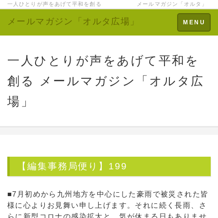
一人ひとりが声をあげて平和を創る メールマガジン「オルタ」
メールマガジン「オルタ広場」
Toggle
MENU
navigation
一人ひとりが声をあげて平和を
創る メールマガジン「オルタ広
場」
【編集事務局便り】199
■7月初めから九州地方を中心にした豪雨で被災された皆
様に心よりお見舞い申し上げます。それに続く長雨、さ
らに新型コロナの感染拡大と、気が休まる日もありませ