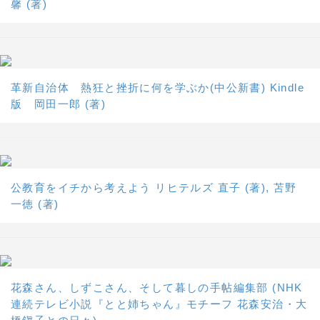
馨 (著)
革新自治体 熱狂と挫折に何を学ぶか(中公新書) Kindle
版 岡田一郎 (著)
公教育をイチから考えよう リヒテルズ 直子 (著), 苫野
一徳 (著)
花森さん、しずこさん、そして暮しの手帖編集部 (NHK
連続テレビ小説『とと姉ちゃん』モチーフ 花森安治・大