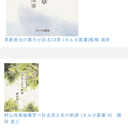
革新政治の裏方が語る13章 (オルタ叢書)船橋 成幸
村山首相秘書官ー社会党人生の軌跡 (オルタ叢書 6) 園
田 原三