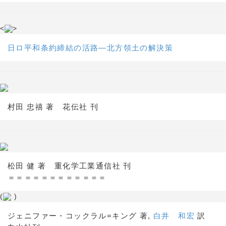
<
>
日ロ平和条約締結の活路―北方領土の解決策
村田 忠禧 著 花伝社 刊
松田 健 著 重化学工業通信社 刊
＝＝＝＝＝＝＝＝＝＝＝＝
(
)
ジェニファー・コックラル=キング 著,
白井 和宏
訳