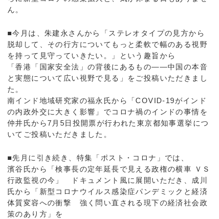
ん。
■今月は、朱建永さんから「ステレオタイプの見方から
脱却して、その行方についてもっと柔軟で幅のある視野
を持って見守っていきたい。」という趣旨から
「香港「国家安全法」の背後にあるもの――中国の本音
と実態について広い視野で見る」をご投稿いただきまし
た。
南インド地域研究家の福永氏から「COVID-19がインド
の内政外交に大きく影響」でコロナ禍のインドの事情を
仲井氏から7月5日投開票が行われた東京都知事選挙につ
いてご投稿いただきました。
■先月に引き続き、特集「ポスト・コロナ」では、
濱谷氏から「検事長の定年延長で見える政権の横車 ＶＳ
行政監視の今」 ドキュメント風に展開いただき、成川
氏から「新型コロナウイルス感染症パンデミックと経済
体質変容への衝撃 強く問い直される現下の経済社会政
策のあり方」を