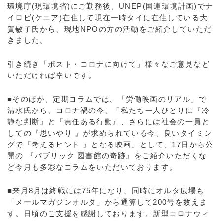
環境庁(現環境省)にご勤務後、UNEP(国連環境計画)でナ
イロビ(ケニア)在住して現在一時タイに在住している大
賀敏子氏から、現地NPOの方の活動をご紹介していただ
きました。
引き続き「ポスト・コロナに向けて」様々なご意見など
いただければ幸いです。
■そのほか、定期コラムでは、「労働映画のリアル」で
清水氏から、コロナ禍の今、「私たち一人ひとりに『冷
静な判断』と『責任ある行動』、さらには社会の一員と
しての『思いやり 』が求められている今、良いタイミン
グで『考えるヒント 』となる映画」として、17日から公
開の 『パブリック 図書館の奇跡』をご紹介いただくな
ど今月も多彩なコラムをいただいております。
■来月8月は終戦には75年になり、同時にオルタ広場も
「メールマガジンオルタ」から通算して200号を数えま
す。日頃のご支援を感謝しております。新型コロナウィ