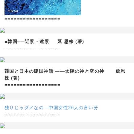
==================
■韓国──近景・遠景 延 恩株 (著)
==================
韓国と日本の建国神話 ——太陽の神と空の神 延恩
株 (著)
==================
独りじゃダメなの―中国女性26人の言い分
==================