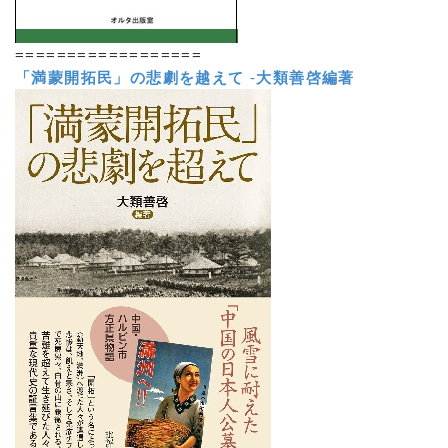
==================
「満蒙開拓民」の悲劇を越えて
-
大類善啓編著