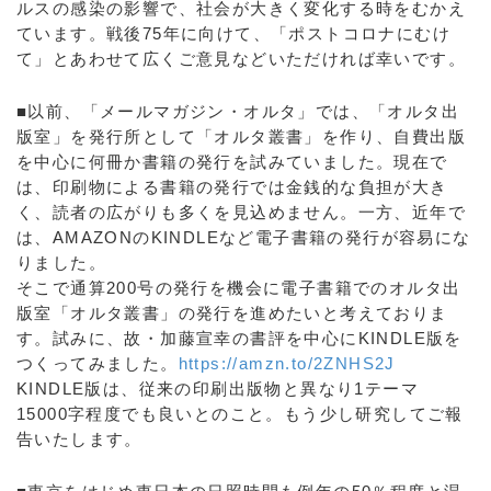
ルスの感染の影響で、社会が大きく変化する時をむかえ
ています。戦後75年に向けて、「ポストコロナにむけ
て」とあわせて広くご意見などいただければ幸いです。
■以前、「メールマガジン・オルタ」では、「オルタ出
版室」を発行所として「オルタ叢書」を作り、自費出版
を中心に何冊か書籍の発行を試みていました。現在で
は、印刷物による書籍の発行では金銭的な負担が大き
く、読者の広がりも多くを見込めません。一方、近年で
は、AMAZONのKINDLEなど電子書籍の発行が容易にな
りました。
そこで通算200号の発行を機会に電子書籍でのオルタ出
版室「オルタ叢書」の発行を進めたいと考えておりま
す。試みに、故・加藤宣幸の書評を中心にKINDLE版を
つくってみました。
https://amzn.to/2ZNHS2J
KINDLE版は、従来の印刷出版物と異なり1テーマ
15000字程度でも良いとのこと。もう少し研究してご報
告いたします。