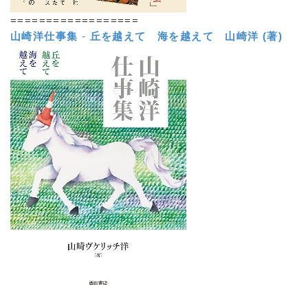
==================
山崎洋仕事集
-
丘を越えて 海を越えて
山崎洋 (著)