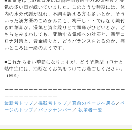
■東京をはじめ東日本の日照時間も例年の50％程度と湿
気の多い日が続いていました。このような時期には、体
内の水分代謝が乱れ、不調を訴える方も多いとか。そう
いった漢方医のこめかみにも、梅干し・・ではなく鍼付
き絆創膏が。湿気と資金繰りとで頭痛がひどいとか。ど
ちらをみまわしても、変動する気候への対応と、新型コ
ロナ対策と、資金繰りと、どうバランスをとるのか、痛
いところは一緒のようです。
■これから暑い季節になりますが、どうぞ新型コロナと
熱中症には、油断なくお気をつけてお過ごしください。
（MK）
ーーーーーーーーーーーーーーーーーーーーーーーーー
ーーーーーーーーーーー
最新号トップ
／
掲載号トップ
／
直前のページへ戻る
／
ペ
ージのトップ
／
バックナンバー
／
執筆者一覧