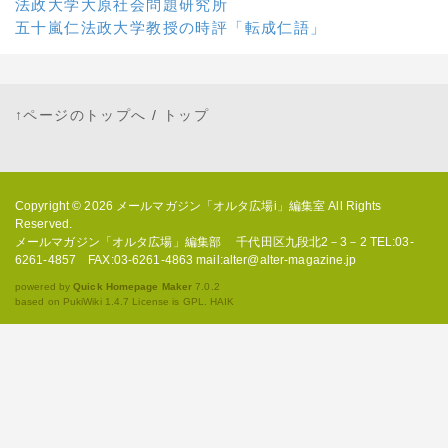
法政大学大原社会問題研究所
五十嵐仁法政大学教授の時評「転成仁語」
↑ページのトップへ
/
トップ
Copyright © 2026
メールマガジン「オルタ広場i」編集室
All Rights
Reserved.
メールマガジン「オルタ広場」編集部 千代田区九段北2－3－2 TEL:03-
6261-4857 FAX:03-6261-4863 mail:alter@alter-magazine.jp
powered by
Quick Homepage Maker
7.0.2
based on PukiWiki 1.4.7 License is GPL.
HAIK