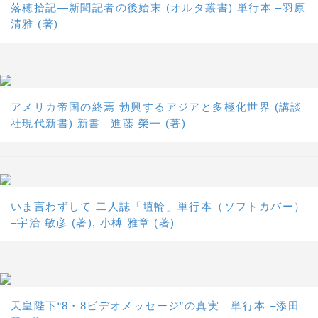
落穂拾記―新聞記者の後始末 (オルタ叢書) 単行本 –羽原
清雅 (著)
アメリカ帝国の終焉 勃興するアジアと多極化世界 (講談
社現代新書) 新書 –進藤 榮一 (著)
いま言わずして 二人誌「埴輪」単行本（ソフトカバー）
–宇治 敏彦 (著), 小榑 雅章 (著)
天皇陛下“8・8ビデオメッセージ”の真実 単行本 –添田