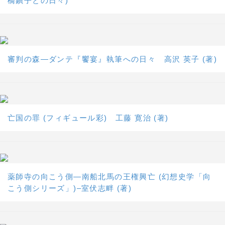
橋鎭子との日々)
審判の森―ダンテ『饗宴』執筆への日々 高沢 英子 (著)
亡国の罪 (フィギュール彩) 工藤 寛治 (著)
薬師寺の向こう側―南船北馬の王権興亡 (幻想史学「向
こう側シリーズ」)–室伏志畔 (著)