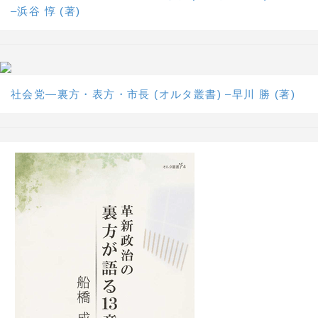
–浜谷 惇 (著)
社会党―裏方・表方・市長 (オルタ叢書) –早川 勝 (著)