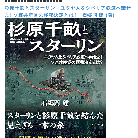
==================
杉原千畝とスターリン
-
ユダヤ人をシベリア鉄道へ乗せ
よ! ソ連共産党の極秘決定とは?
石郷岡 建 (著)