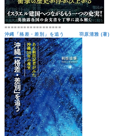
==================
沖縄「格差・差別」を追う 羽原清雅 (著)