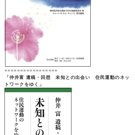
=================
「仲井富 遺稿・回想 未知との出会い 住民運動のネッ
トワークをゆく」