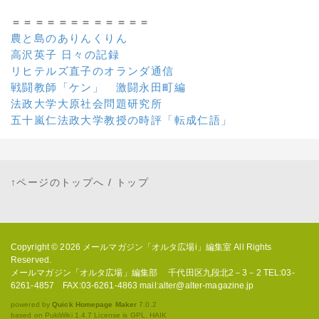
＝＝＝＝＝＝＝＝＝＝＝＝
農と島のありんくりん
高沢英子 日々の記録
リヒテルズ直子のオランダ通信
戦闘教師「ケン」 激闘永田町編
法政大学大原社会問題研究所
五十嵐仁法政大学教授の時評「転成仁語」
↑ページのトップへ
/
トップ
Copyright © 2026
メールマガジン「オルタ広場i」編集室
All Rights
Reserved.
メールマガジン「オルタ広場」編集部 千代田区九段北2－3－2 TEL:03-
6261-4857 FAX:03-6261-4863 mail:alter@alter-magazine.jp
powered by
Quick Homepage Maker
7.0.2
based on PukiWiki 1.4.7 License is GPL.
HAIK