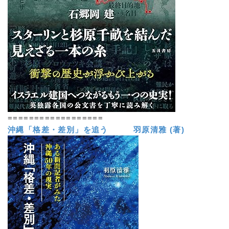
==================
沖縄「格差・差別」を追う 羽原清雅 (著)