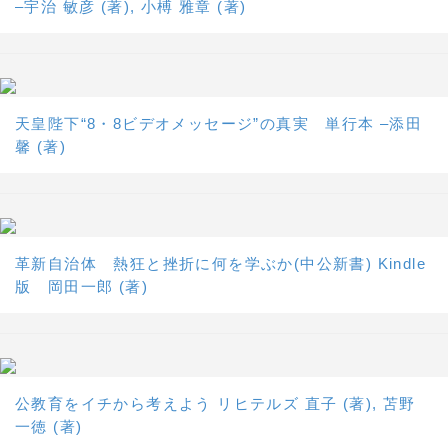
–宇治 敏彦 (著), 小榑 雅章 (著)
天皇陛下“8・8ビデオメッセージ”の真実 単行本 –添田
馨 (著)
革新自治体 熱狂と挫折に何を学ぶか(中公新書) Kindle
版 岡田一郎 (著)
公教育をイチから考えよう リヒテルズ 直子 (著), 苫野
一徳 (著)