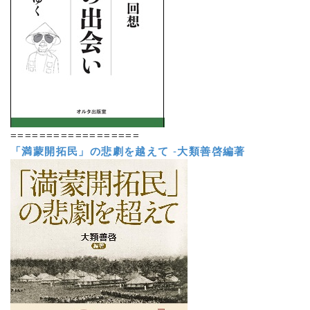
==================
「満蒙開拓民」の悲劇を越えて
-
大類善啓編著