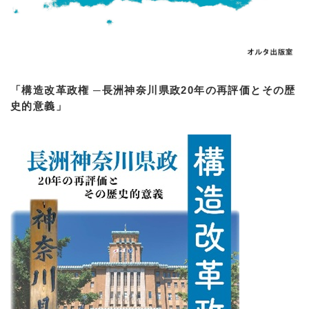
「構造改革政権 ─長洲神奈川県政20年の再評価とその歴
史的意義」