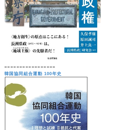
=================
韓国協同組合運動 100年史