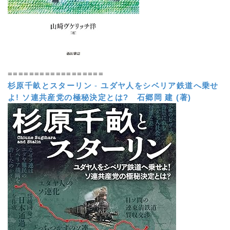
==================
杉原千畝とスターリン
-
ユダヤ人をシベリア鉄道へ乗せ
よ! ソ連共産党の極秘決定とは?
石郷岡 建 (著)