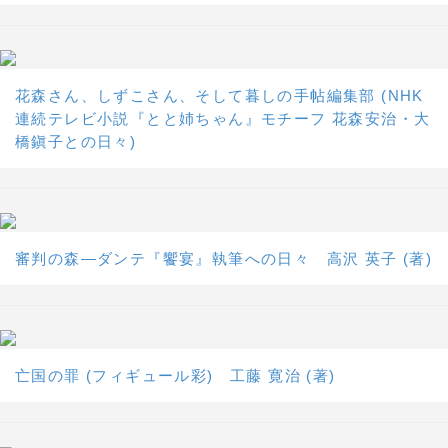
花森さん、しずこさん、そして暮しの手帖編集部 (NHK
連続テレビ小説『とと姉ちゃん』モチーフ 花森安治・大
橋鎭子との日々)
審判の森―ダンテ『饗宴』執筆への日々 高沢 英子 (著)
亡国の罪 (フィギュール彩) 工藤 寛治 (著)