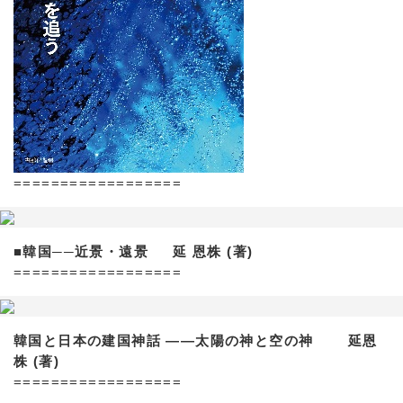
==================
■韓国──近景・遠景 延 恩株 (著)
==================
韓国と日本の建国神話 ——太陽の神と空の神 延恩
株 (著)
==================