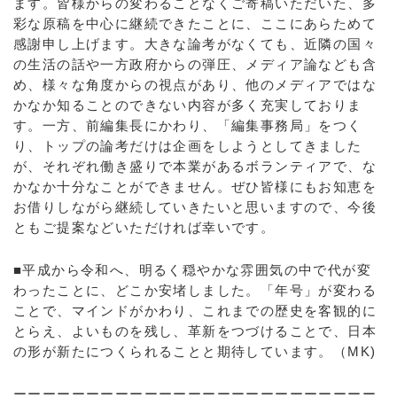
ます。皆様からの変わることなくご寄稿いただいた、多
彩な原稿を中心に継続できたことに、ここにあらためて
感謝申し上げます。大きな論考がなくても、近隣の国々
の生活の話や一方政府からの弾圧、メディア論なども含
め、様々な角度からの視点があり、他のメディアではな
かなか知ることのできない内容が多く充実しておりま
す。一方、前編集長にかわり、「編集事務局」をつく
り、トップの論考だけは企画をしようとしてきました
が、それぞれ働き盛りで本業があるボランティアで、な
かなか十分なことができません。ぜひ皆様にもお知恵を
お借りしながら継続していきたいと思いますので、今後
ともご提案などいただければ幸いです。
■平成から令和へ、明るく穏やかな雰囲気の中で代が変
わったことに、どこか安堵しました。「年号」が変わる
ことで、マインドがかわり、これまでの歴史を客観的に
とらえ、よいものを残し、革新をつづけることで、日本
の形が新たにつくられることと期待しています。（MK)
ーーーーーーーーーーーーーーーーーーーーーーーーー