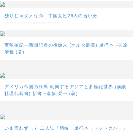
独りじゃダメなの―中国女性26人の言い分
==================
落穂拾記―新聞記者の後始末 (オルタ叢書) 単行本 –羽原
清雅 (著)
アメリカ帝国の終焉 勃興するアジアと多極化世界 (講談
社現代新書) 新書 –進藤 榮一 (著)
いま言わずして 二人誌「埴輪」単行本（ソフトカバー）