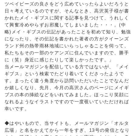
ツベイビーズの良さをどう広めていったらよいだろうと
日々考えているのですが、そんなとき、高沢英子様が書
かれたメイ・ギブスに関する記事を見つけて、うれしく
て興奮冷めやらずお邪魔してしまいました・・・。(中
略)メイ・ギブスの伝記があったことを初めて知り、勉強
になったり、その伝記を書かれた著者の方がクイーンズ
ランド州の熱帯雨林地域にいらっしゃることを伺って、
私たちもその一部のケアンズに住んでいますので、勝手
に（笑）身近に感じたりして楽しかったです。」
当メールマガジンを配信している方ではないが、「メイ
ギブス」という検索でたどり着いてくださったようで
す。まったく違う角度から訪問いただいたことでなんだ
か嬉しくなり、先月、今月の高沢さんのページにメイギ
ブスの本の挿絵などをいれてみました。ほっこり笑顔に
なれるようなイラストですので一度覗いていただければ
幸いです。
◆はやいもので、当サイトも、メールマガジン「オルタ
広場」と名をかえてから一年をすぎ、13号の発信となり