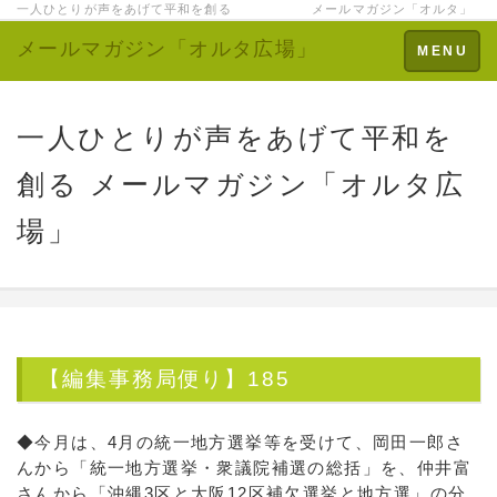
一人ひとりが声をあげて平和を創る メールマガジン「オルタ」
メールマガジン「オルタ広場」
Toggle
MENU
navigation
一人ひとりが声をあげて平和を
創る メールマガジン「オルタ広
場」
【編集事務局便り】185
◆今月は、4月の統一地方選挙等を受けて、岡田一郎さ
んから「統一地方選挙・衆議院補選の総括」を、仲井富
さんから「沖縄3区と大阪12区補欠選挙と地方選」の分