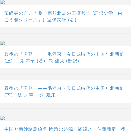
薬師寺の向こう側―南船北馬の王権興亡 (幻想史学「向
こう側シリーズ」)–室伏志畔 (著)
最後の「天朝」――毛沢東・金日成時代の中国と北朝鮮
(上) 沈 志華 (著), 朱 建栄 (翻訳)
最後の「天朝」――毛沢東・金日成時代の中国と北朝鮮
(下) 沈 志華、 朱 建栄
中国と南沙諸島紛争 問題の起源、経緯と「仲裁裁定」後