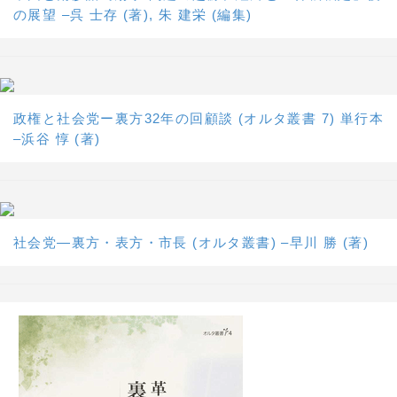
の展望 –呉 士存 (著), 朱 建栄 (編集)
政権と社会党ー裏方32年の回顧談 (オルタ叢書 7) 単行本
–浜谷 惇 (著)
社会党―裏方・表方・市長 (オルタ叢書) –早川 勝 (著)