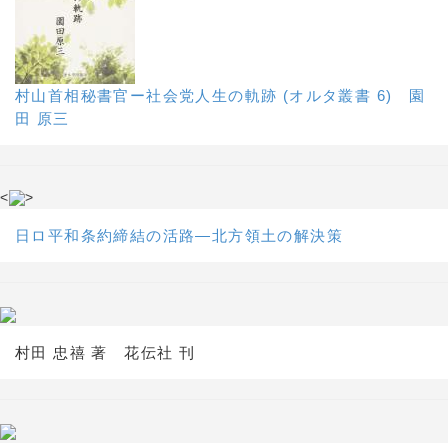
村山首相秘書官ー社会党人生の軌跡 (オルタ叢書 6) 園
田 原三
<
>
日ロ平和条約締結の活路―北方領土の解決策
村田 忠禧 著 花伝社 刊