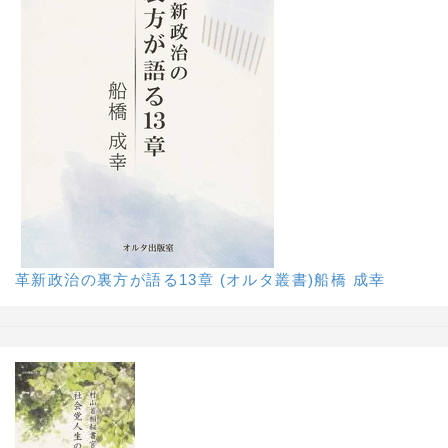
革新政治の裏方が語る13章 (オルタ叢書)船橋 成幸