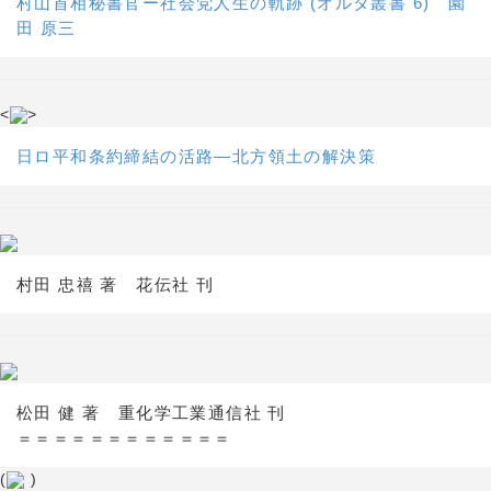
村山首相秘書官ー社会党人生の軌跡 (オルタ叢書 6) 園
田 原三
<
>
日ロ平和条約締結の活路―北方領土の解決策
村田 忠禧 著 花伝社 刊
松田 健 著 重化学工業通信社 刊
＝＝＝＝＝＝＝＝＝＝＝＝
(
)