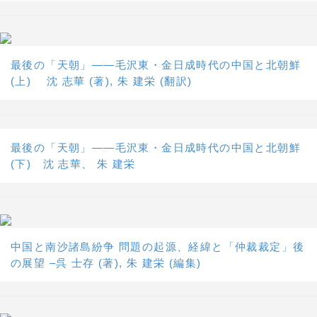
最後の「天朝」――毛沢東・金日成時代の中国と北朝鮮
(上) 沈 志華 (著), 朱 建栄 (翻訳)
最後の「天朝」――毛沢東・金日成時代の中国と北朝鮮
(下) 沈 志華、 朱 建栄
中国と南沙諸島紛争 問題の起源、経緯と「仲裁裁定」後
の展望 –呉 士存 (著), 朱 建栄 (編集)