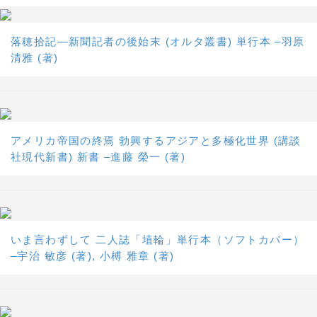
落穂拾記―新聞記者の後始末 (オルタ叢書) 単行本 –羽原
清雅 (著)
アメリカ帝国の終焉 勃興するアジアと多極化世界 (講談
社現代新書) 新書 –進藤 榮一 (著)
いま言わずして 二人誌「埴輪」単行本（ソフトカバー）
–宇治 敏彦 (著), 小榑 雅章 (著)