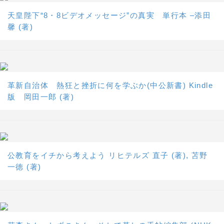
天皇陛下“8・8ビデオメッセージ”の真実 単行本 –添田
馨 (著)
革新自治体 熱狂と挫折に何を学ぶか(中公新書) Kindle
版 岡田一郎 (著)
公教育をイチから考えよう リヒテルズ 直子 (著), 苫野
一徳 (著)