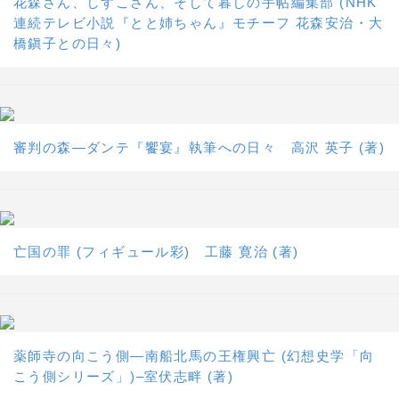
花森さん、しずこさん、そして暮しの手帖編集部 (NHK
連続テレビ小説『とと姉ちゃん』モチーフ 花森安治・大
橋鎭子との日々)
審判の森―ダンテ『饗宴』執筆への日々 高沢 英子 (著)
亡国の罪 (フィギュール彩) 工藤 寛治 (著)
薬師寺の向こう側―南船北馬の王権興亡 (幻想史学「向
こう側シリーズ」)–室伏志畔 (著)