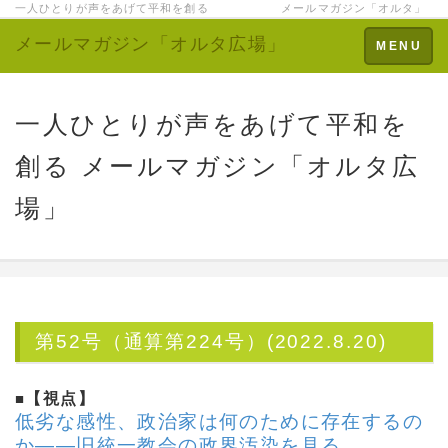
一人ひとりが声をあげて平和を創る メールマガジン「オルタ」
メールマガジン「オルタ広場」
Toggle
MENU
navigation
一人ひとりが声をあげて平和を
創る メールマガジン「オルタ広
場」
第52号（通算第224号）(2022.8.20)
■
【視点】
低劣な感性、政治家は何のために存在するの
か
――旧統一教会の政界汚染を見る