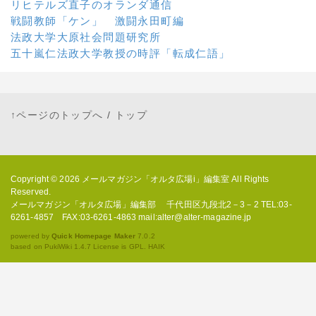
リヒテルズ直子のオランダ通信
戦闘教師「ケン」 激闘永田町編
法政大学大原社会問題研究所
五十嵐仁法政大学教授の時評「転成仁語」
↑ページのトップへ
/
トップ
Copyright © 2026
メールマガジン「オルタ広場i」編集室
All Rights
Reserved.
メールマガジン「オルタ広場」編集部 千代田区九段北2－3－2 TEL:03-
6261-4857 FAX:03-6261-4863 mail:alter@alter-magazine.jp
powered by
Quick Homepage Maker
7.0.2
based on PukiWiki 1.4.7 License is GPL.
HAIK