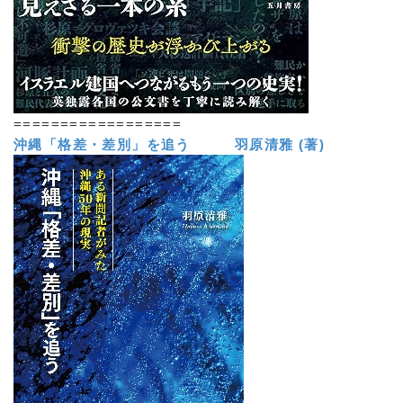
==================
沖縄「格差・差別」を追う 羽原清雅 (著)