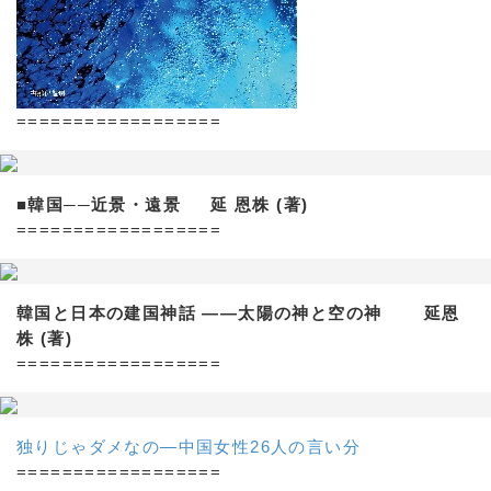
==================
■韓国──近景・遠景 延 恩株 (著)
==================
韓国と日本の建国神話 ——太陽の神と空の神 延恩
株 (著)
==================
独りじゃダメなの―中国女性26人の言い分
==================