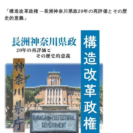
「構造改革政権 ─長洲神奈川県政20年の再評価とその歴
史的意義」