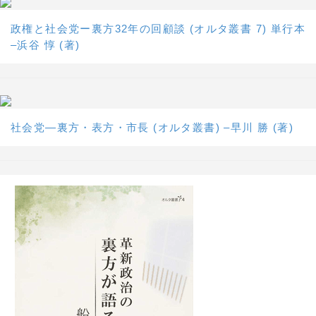
政権と社会党ー裏方32年の回顧談 (オルタ叢書 7) 単行本
–浜谷 惇 (著)
社会党―裏方・表方・市長 (オルタ叢書) –早川 勝 (著)