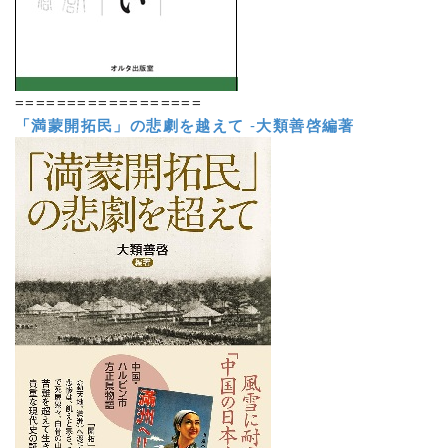
==================
「満蒙開拓民」の悲劇を越えて
-
大類善啓編著