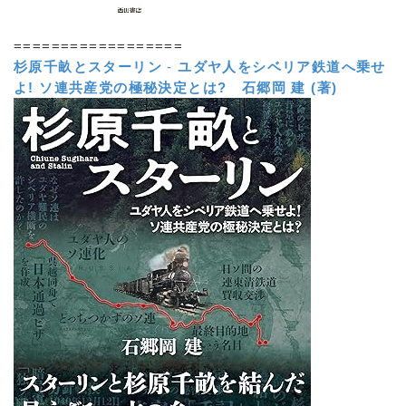
==================
杉原千畝とスターリン
-
ユダヤ人をシベリア鉄道へ乗せ
よ! ソ連共産党の極秘決定とは?
石郷岡 建 (著)