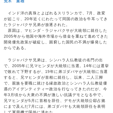
荒木 重雄
インド洋の真珠とよばれるスリランカで、7月、政変
が起こり、20年近くにわたって同国の政治を牛耳ってき
たラジャパクサ兄弟が放逐された。
原因は、マヒンダ・ラジャパクサが大統領に就任した
2005年から他国や海外市場から借金を重ねて進めてきた
開発優先政策が破綻し、困窮した国民の不満が爆発した
からである。
ラジャパクサ兄弟は、シンハラ人仏教徒の名門の出
で、2005年に兄マヒンダが大統領に当選。14年には選挙
で敗れて下野するが、19年に弟ゴダバヤが大統領に当選
すると、兄マヒンダが首相に就任し、以来、二人三脚
で、親族を要職に就ける縁故政治とシンハラ人仏教徒優
遇のアイデンティティー政治を行なってきたのだが、今
年3月頃から大衆の不満が激しい抗議デモとなる中で、
兄マヒンダが5月に首相を辞任、デモが大統領公邸占拠
にまで及んだ7月には、弟ゴダバヤも大統領辞任を表明
して軍用機で国外に逃れた。