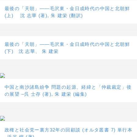
最後の「天朝」――毛沢東・金日成時代の中国と北朝鮮
(上) 沈 志華 (著), 朱 建栄 (翻訳)
最後の「天朝」――毛沢東・金日成時代の中国と北朝鮮
(下) 沈 志華、 朱 建栄
中国と南沙諸島紛争 問題の起源、経緯と「仲裁裁定」後
の展望 –呉 士存 (著), 朱 建栄 (編集)
政権と社会党ー裏方32年の回顧談 (オルタ叢書 7) 単行本
–浜谷 惇 (著)