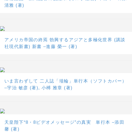
清雅 (著)
アメリカ帝国の終焉 勃興するアジアと多極化世界 (講談
社現代新書) 新書 –進藤 榮一 (著)
いま言わずして 二人誌「埴輪」単行本（ソフトカバー）
–宇治 敏彦 (著), 小榑 雅章 (著)
天皇陛下“8・8ビデオメッセージ”の真実 単行本 –添田
馨 (著)