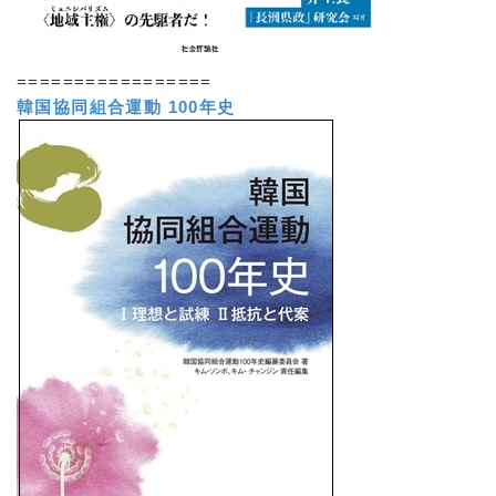
=================
韓国協同組合運動 100年史