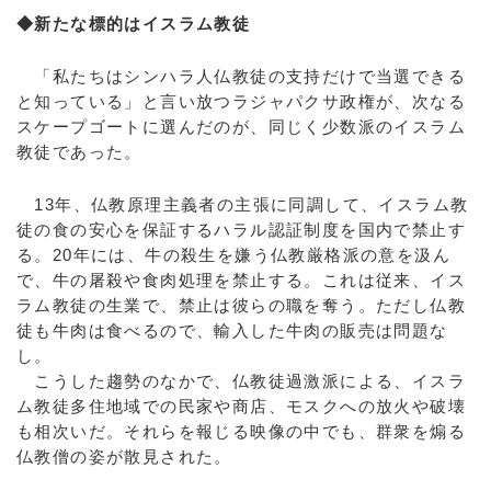
◆新たな標的はイスラム教徒
「私たちはシンハラ人仏教徒の支持だけで当選できる
と知っている」と言い放つラジャパクサ政権が、次なる
スケープゴートに選んだのが、同じく少数派のイスラム
教徒であった。
13年、仏教原理主義者の主張に同調して、イスラム教
徒の食の安心を保証するハラル認証制度を国内で禁止す
る。20年には、牛の殺生を嫌う仏教厳格派の意を汲ん
で、牛の屠殺や食肉処理を禁止する。これは従来、イス
ラム教徒の生業で、禁止は彼らの職を奪う。ただし仏教
徒も牛肉は食べるので、輸入した牛肉の販売は問題な
し。
こうした趨勢のなかで、仏教徒過激派による、イスラ
ム教徒多住地域での民家や商店、モスクへの放火や破壊
も相次いだ。それらを報じる映像の中でも、群衆を煽る
仏教僧の姿が散見された。