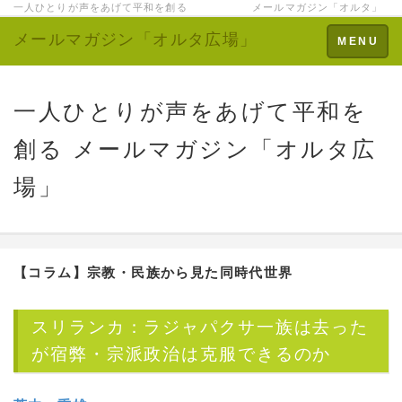
一人ひとりが声をあげて平和を創る メールマガジン「オルタ」
メールマガジン「オルタ広場」
Toggle
MENU
navigation
一人ひとりが声をあげて平和を
創る メールマガジン「オルタ広
場」
【コラム】
宗教・民族から見た同時代世界
スリランカ：ラジャパクサ一族は去った
が宿弊・宗派政治は克服できるのか