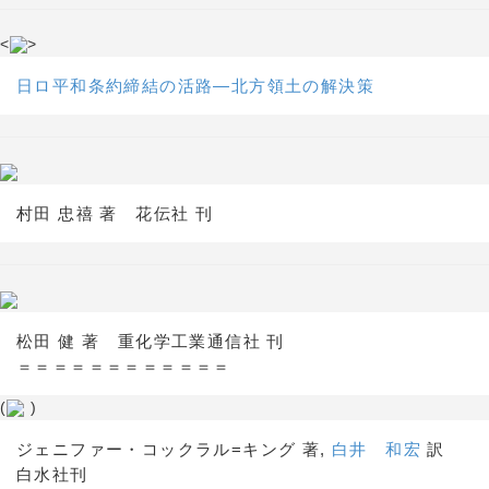
<
>
日ロ平和条約締結の活路―北方領土の解決策
村田 忠禧 著 花伝社 刊
松田 健 著 重化学工業通信社 刊
＝＝＝＝＝＝＝＝＝＝＝＝
(
)
ジェニファー・コックラル=キング 著,
白井 和宏
訳
白水社刊