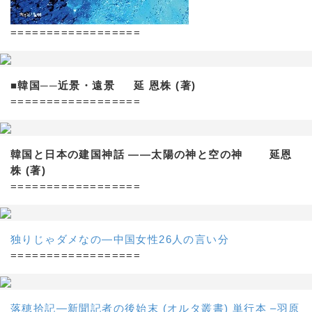
==================
■韓国──近景・遠景 延 恩株 (著)
==================
韓国と日本の建国神話 ——太陽の神と空の神 延恩
株 (著)
==================
独りじゃダメなの―中国女性26人の言い分
==================
落穂拾記―新聞記者の後始末 (オルタ叢書) 単行本 –羽原