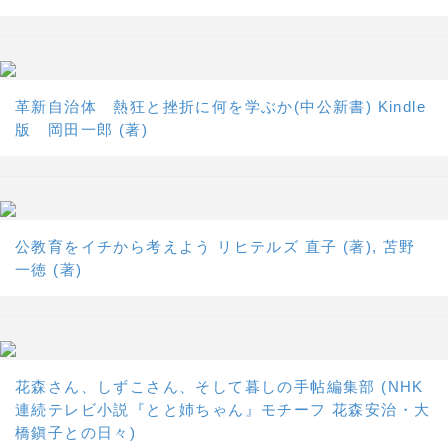
革新自治体 熱狂と挫折に何を学ぶか(中公新書) Kindle
版 岡田一郎 (著)
公教育をイチから考えよう リヒテルズ 直子 (著), 苫野
一徳 (著)
花森さん、しずこさん、そして暮しの手帖編集部 (NHK
連続テレビ小説『とと姉ちゃん』モチーフ 花森安治・大
橋鎭子との日々)