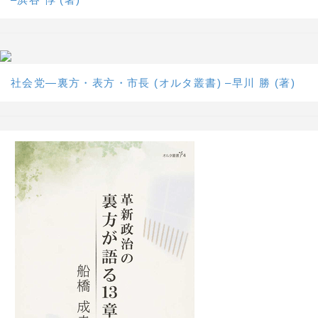
社会党―裏方・表方・市長 (オルタ叢書) –早川 勝 (著)