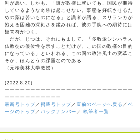
判が悪い。しかも、「誰が政権に就いても、国民が期待
しているような奇跡は起こせない。事態を好転させるた
めの薬は苦いものになる」と識者が語る、スリランカが
抱える困難の深刻さを鑑みれば、彼の手腕への期待には
疑問符がつく。
だが、じつは、それにもまして、「多数派シンハラ人
仏教徒の優位性を示すことだけが、この国の政権の目的
になっている」といわれる、この国の政治風土の変革こ
そが、ほんとうの課題なのである
（元桜美林大学教授）
(2022.8.20)
ーーーーーーーーーーーーーーーーーーーーーーーーー
ーーーーーーーーーーー
最新号トップ
／
掲載号トップ
／
直前のページへ戻る
／
ペ
ージのトップ
／
バックナンバー
／
執筆者一覧