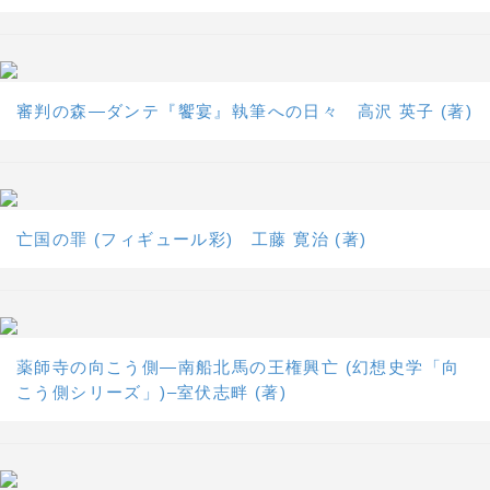
審判の森―ダンテ『饗宴』執筆への日々 高沢 英子 (著)
亡国の罪 (フィギュール彩) 工藤 寛治 (著)
薬師寺の向こう側―南船北馬の王権興亡 (幻想史学「向
こう側シリーズ」)–室伏志畔 (著)