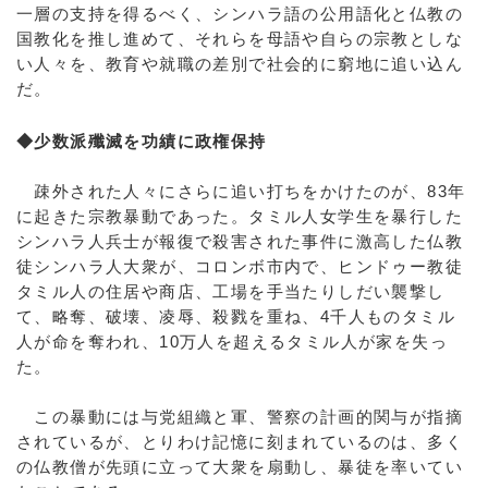
一層の支持を得るべく、シンハラ語の公用語化と仏教の
国教化を推し進めて、それらを母語や自らの宗教としな
い人々を、教育や就職の差別で社会的に窮地に追い込ん
だ。
◆少数派殲滅を功績に政権保持
疎外された人々にさらに追い打ちをかけたのが、83年
に起きた宗教暴動であった。タミル人女学生を暴行した
シンハラ人兵士が報復で殺害された事件に激高した仏教
徒シンハラ人大衆が、コロンボ市内で、ヒンドゥー教徒
タミル人の住居や商店、工場を手当たりしだい襲撃し
て、略奪、破壊、凌辱、殺戮を重ね、4千人ものタミル
人が命を奪われ、10万人を超えるタミル人が家を失っ
た。
この暴動には与党組織と軍、警察の計画的関与が指摘
されているが、とりわけ記憶に刻まれているのは、多く
の仏教僧が先頭に立って大衆を扇動し、暴徒を率いてい