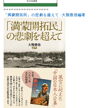
==================
「満蒙開拓民」の悲劇を越えて
-
大類善啓編著