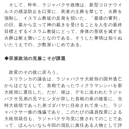
そして、昨年、ラジャパクサ政権は、新型コロナウイ
ルスの感染防止を口実に、死者の土葬を禁じて、火葬を
強制し、イスラム教徒の反発を招いた。「最後の審判」
の日、墓から立って神の裁きを受けることを人生の最終
目標とずるイスラム教徒にとって、身体の形状を滅する
火葬は耐え難いことなのである。そうした事情は知りぬ
いたうえでの、少数派いじめである。
◆宗派政治の克服こそが課題
政変のその後に戻ろう。
スリランカの議会は、ラジャパクサ大統領の国外逃亡
からほどなくして、首相であったウィクラマシンハを新
大統領に選任した。だが、彼は、デモに追われたラジャ
パクサ兄弟の兄マヒンダが辞した首相の座の後釜に、当
時大統領であった弟ゴダバヤに任命されて坐った、ラジ
ャパクサ一族の傀儡であり、このたびの議員投票による
大統領就任も、ラジャパクサ与党に推されてのことであ
って、ほんらいなら今回の混乱に責任ある人物として評