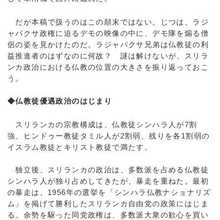
だが本稿で扱うのはこの顛末ではない。じつは、ラジ
ャパクサ政権に迫るデモの映像の中に、デモ隊を煽る僧
侶の姿を見かけたのだ。ラジャパクサ兄弟は仏教徒の利
益推進者のはずなのに何故？ 謎は解けないが、スリラ
ンカ政治における仏教の位置の大きさを振り返っておこ
う。
◆仏教徒優遇政治のはじまり
スリランカの宗教構成は、仏教徒シンハラ人が7割
強、ヒンドゥー教徒タミル人が2割弱、残りを各1割弱の
イスラム教徒とキリスト教徒で満たす。
独立後、スリランカの政治は、多数派を占める仏教徒
シンハラ人が独り占めしてきたが、暴走を重ねた。最初
の暴走は、1956年の選挙を「シンハラ仏教ナショナリズ
ム」を掲げて勝利したスリランカ自由党の政策にはじま
る。余勢を駆った同党政権は、多数派大衆の歓心を買い