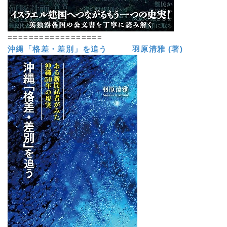
==================
沖縄「格差・差別」を追う 羽原清雅 (著)