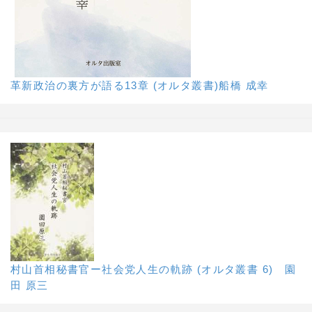
革新政治の裏方が語る13章 (オルタ叢書)船橋 成幸
村山首相秘書官ー社会党人生の軌跡 (オルタ叢書 6) 園
田 原三