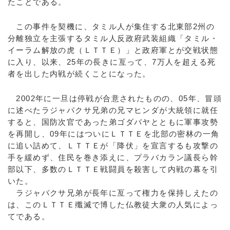
たことである。
この事件を契機に、タミル人が集住する北東部2州の
分離独立を主張するタミル人反政府武装組織「タミル・
イーラム解放の虎（ＬＴＴＥ）」と政府軍とが交戦状態
に入り、以来、25年の長きに亙って、7万人を超える死
者を出した内戦が続くことになった。
2002年に一旦は停戦が合意されたものの、05年、冒頭
に述べたラジャパクサ兄弟の兄マヒンダが大統領に就任
すると、国防次官であった弟ゴダバヤとともに軍事攻勢
を再開し、09年にはついにＬＴＴＥを北部の密林の一角
に追い詰めて、ＬＴＴＥが「降伏」を宣言するも攻撃の
手を緩めず、住民を巻き添えに、プラバカラン議長ら幹
部以下、多数のＬＴＴＥ戦闘員を殺害して内戦の幕を引
いた。
ラジャパクサ兄弟が長年に亙って権力を保持しえたの
は、このＬＴＴＥ殲滅で博した仏教徒大衆の人気によっ
てである。