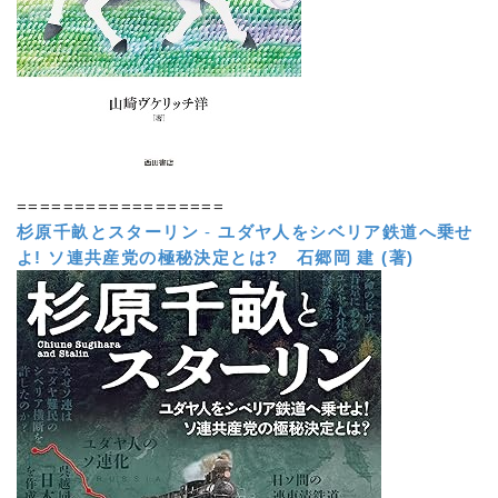
==================
杉原千畝とスターリン
-
ユダヤ人をシベリア鉄道へ乗せ
よ! ソ連共産党の極秘決定とは?
石郷岡 建 (著)