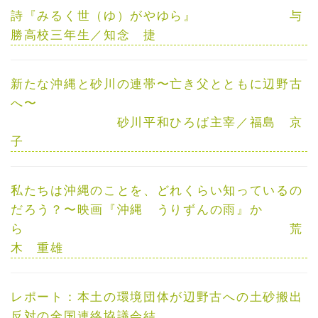
詩『みるく世（ゆ）がやゆら』
与
勝高校三年生／
知念 捷
新たな沖縄と砂川の連帯
〜
亡き父とともに辺野古
へ
〜
砂川平和ひろば主宰／
福島 京
子
私たちは沖縄のことを、どれくらい知っているの
だろう？
〜
映画『沖縄 うりずんの雨』か
ら
荒
木 重雄
レポート：
本土の環境団体が辺野古への土砂搬出
反対の全国連絡協議会結