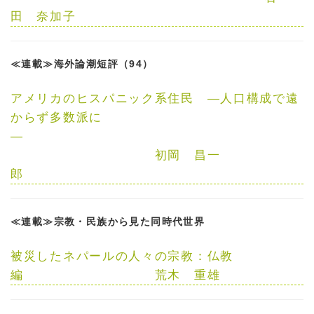
田 奈加子
≪連載≫海外論潮短評（94）
アメリカのヒスパニック系住民
—
人口構成で遠
からず多数派に
—
初岡 昌一
郎
≪連載≫宗教・民族から見た同時代世界
被災したネパールの人々の宗教：仏教
編
荒木 重雄