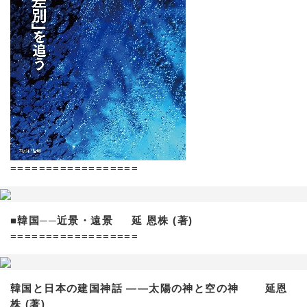
==================
■韓国──近景・遠景 延 恩株 (著)
==================
韓国と日本の建国神話 ——太陽の神と空の神 延恩
株 (著)