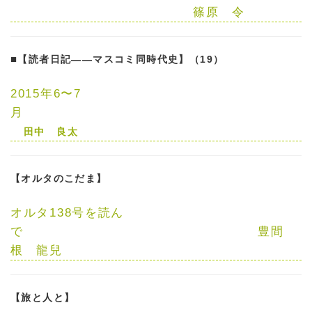
篠原 令
■
【読者日記——マスコミ同時代史】（19）
2015年6〜7
月
田中 良太
【オルタのこだま】
オルタ138号を読ん
で
豊間
根 龍兒
【旅と人と】