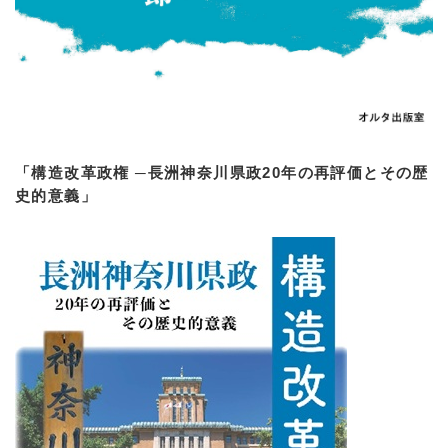
「構造改革政権 ─長洲神奈川県政20年の再評価とその歴
史的意義」