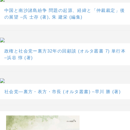
中国と南沙諸島紛争 問題の起源、経緯と「仲裁裁定」後
の展望 –呉 士存 (著), 朱 建栄 (編集)
政権と社会党ー裏方32年の回顧談 (オルタ叢書 7) 単行本
–浜谷 惇 (著)
社会党―裏方・表方・市長 (オルタ叢書) –早川 勝 (著)