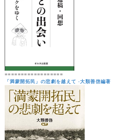
==================
「満蒙開拓民」の悲劇を越えて
-
大類善啓編著