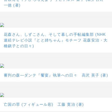
一徳 (著)
花森さん、しずこさん、そして暮しの手帖編集部 (NHK
連続テレビ小説『とと姉ちゃん』モチーフ 花森安治・大
橋鎭子との日々)
審判の森―ダンテ『饗宴』執筆への日々 高沢 英子 (著)
亡国の罪 (フィギュール彩) 工藤 寛治 (著)