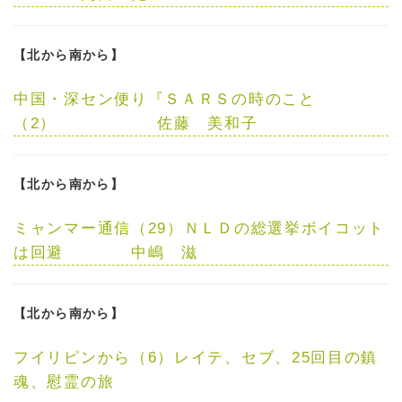
【北から南から】
中国・深セン便り
『ＳＡＲＳの時のこと
（2）
佐藤 美和子
【北から南から】
ミャンマー通信（29）
ＮＬＤの総選挙ボイコット
は回避
中嶋 滋
【北から南から】
フイリピンから（6）
レイテ、セブ、25回目の鎮
魂、慰霊の旅