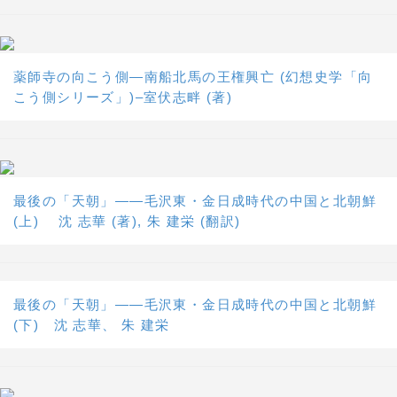
薬師寺の向こう側―南船北馬の王権興亡 (幻想史学「向
こう側シリーズ」)–室伏志畔 (著)
最後の「天朝」――毛沢東・金日成時代の中国と北朝鮮
(上) 沈 志華 (著), 朱 建栄 (翻訳)
最後の「天朝」――毛沢東・金日成時代の中国と北朝鮮
(下) 沈 志華、 朱 建栄