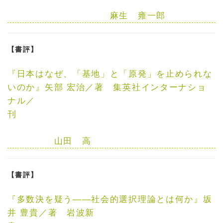
麻生 雍一郎
【書評】
『日本はなぜ、「基地」と「原発」を止められな
いのか』
矢部 宏治／著 集英社インターナショ
ナル／
刊
山田 高
【書評】
『多数決を疑う——社会的選択理論とは何か』
坂
井 豊貴／著 岩波新