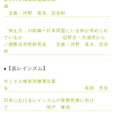
成
文責：
河野 道夫
、読谷村
「抑止力」の欺瞞〜日米同盟にいま何が求められ
ているか
辺野古・大浦湾から
／
国際法市民研究会
文責：
河野 道夫
、読谷
村
【反レイシズム】
■
今こそ人種差別撤廃法案
を
有田 芳生
日本におけるレイシズムの実態把握に向け
て
明戸 隆浩