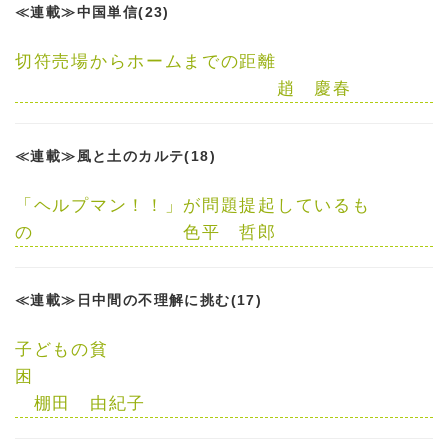
≪連載≫中国単信(23)
切符売場からホームまでの距離
趙 慶春
≪連載≫風と土のカルテ(18)
「ヘルプマン！！」が問題提起しているも
の
色平 哲郎
≪連載≫日中間の不理解に挑む(17)
子どもの貧
困
棚田 由紀子