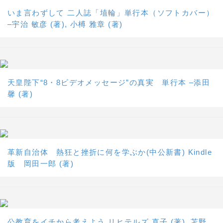
いま言わずして 二人誌「埴輪」単行本（ソフトカバー）
–宇治 敏彦 (著), 小榑 雅章 (著)
天皇陛下“8・8ビデオメッセージ”の真実 単行本 –添田
馨 (著)
革新自治体 熱狂と挫折に何を学ぶか(中公新書) Kindle
版 岡田一郎 (著)
公教育をイチから考えよう リヒテルズ 直子 (著), 苫野