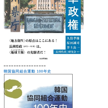
=================
韓国協同組合運動 100年史