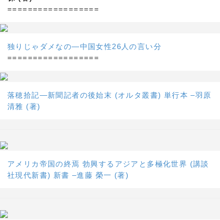
==================
独りじゃダメなの―中国女性26人の言い分
==================
落穂拾記―新聞記者の後始末 (オルタ叢書) 単行本 –羽原
清雅 (著)
アメリカ帝国の終焉 勃興するアジアと多極化世界 (講談
社現代新書) 新書 –進藤 榮一 (著)