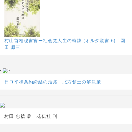
村山首相秘書官ー社会党人生の軌跡 (オルタ叢書 6) 園
田 原三
<
>
日ロ平和条約締結の活路―北方領土の解決策
村田 忠禧 著 花伝社 刊