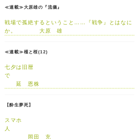
≪連載≫大原雄の『流儀』
戦場で孤絶するということ……『戦争』とはなに
か。
大原 雄
≪連載≫槿と桜(12)
七夕は旧暦
で
延 恩株
【酔生夢死】
スマホ
人
岡田 充