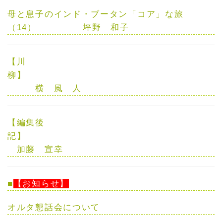
母と息子のインド・ブータン「コア」な旅
（14）
坪野 和子
【川
柳】
横 風 人
【編集後
記】
加藤 宣幸
■
【お知らせ】
オルタ懇話会について