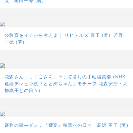
版 岡田一郎 (著)
公教育をイチから考えよう リヒテルズ 直子 (著), 苫野
一徳 (著)
花森さん、しずこさん、そして暮しの手帖編集部 (NHK
連続テレビ小説『とと姉ちゃん』モチーフ 花森安治・大
橋鎭子との日々)
審判の森―ダンテ『饗宴』執筆への日々 高沢 英子 (著)