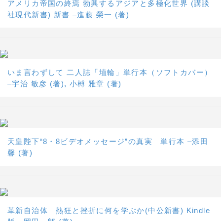
アメリカ帝国の終焉 勃興するアジアと多極化世界 (講談
社現代新書) 新書 –進藤 榮一 (著)
いま言わずして 二人誌「埴輪」単行本（ソフトカバー）
–宇治 敏彦 (著), 小榑 雅章 (著)
天皇陛下“8・8ビデオメッセージ”の真実 単行本 –添田
馨 (著)
革新自治体 熱狂と挫折に何を学ぶか(中公新書) Kindle