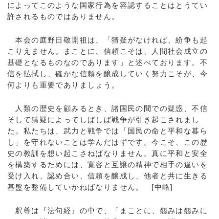
によってこのような国家行為を容認することはとうてい
許されるものではありません。
本会の庭野日敬開祖は、「猜疑がなければ、紛争も起
こりえません。まことに、信頼こそは、人間社会成立の
基礎となるものなのであります」と述べております。不
信を払拭し、確かな信頼を醸成していく努力こそが、今
何よりも重要でありましょう。
人類の歴史を顧みるとき、諸国民の間での疑惑、不信
そして猜疑によってしばしば戦争が引き起こされまし
た。私たちは、武力と戦争では「国民の命と平和な暮ら
し」を守れないことは学んだはずです。今こそ、この歴
史の教訓を想い起こさねばなりません。真に平和と安全
を構築するためには、寛容と互譲の精神で相手の違いを
受け入れ、認め合い、信頼を醸成し、他者と共に生きる
基盤を整備していかねばなりません。 [中略]
釈尊は『法句経』の中で、「まことに、怨みは怨みに