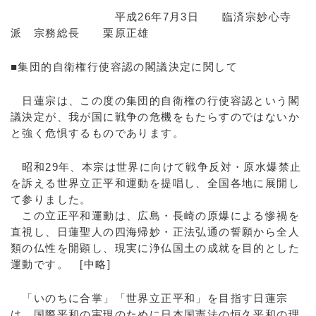
平成26年7月3日 臨済宗妙心寺
派 宗務総長 栗原正雄
■集団的自衛権行使容認の閣議決定に関して
日蓮宗は、この度の集団的自衛権の行使容認という閣
議決定が、我が国に戦争の危機をもたらすのではないか
と強く危惧するものであります。
昭和29年、本宗は世界に向けて戦争反対・原水爆禁止
を訴える世界立正平和運動を提唱し、全国各地に展開し
て参りました。
この立正平和運動は、広島・長崎の原爆による惨禍を
直視し、日蓮聖人の四海帰妙・正法弘通の誓願から全人
類の仏性を開顕し、現実に浄仏国土の成就を目的とした
運動です。 [中略]
「いのちに合掌」「世界立正平和」を目指す日蓮宗
は、国際平和の実現のために日本国憲法の恒久平和の理