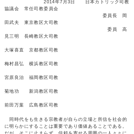
2014年7月3日 日本カトリック司教
協議会 常任司教委員会
委員長 岡
田武夫 東京教区大司教
委員 高
見三明 長崎教区大司教
大塚喜直 京都教区司教
梅村昌弘 横浜教区司教
宮原良治 福岡教区司教
菊地功 新潟教区司教
前田万葉 広島教区司教
同時代をも生きる宗教者が自らの立場と所信を社会的
に明らかにすることは重要であり価値あることである。
だが、そこに止まらず、信頼を寄せる周囲の一人々々に