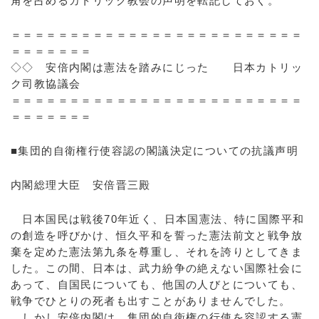
角を占めるカトリック教会の声明を転記しておく。
＝＝＝＝＝＝＝＝＝＝＝＝＝＝＝＝＝＝＝＝＝＝＝＝＝
＝＝＝＝＝＝＝
◇◇ 安倍内閣は憲法を踏みにじった 日本カトリッ
ク司教協議会
＝＝＝＝＝＝＝＝＝＝＝＝＝＝＝＝＝＝＝＝＝＝＝＝＝
＝＝＝＝＝＝＝
■集団的自衛権行使容認の閣議決定についての抗議声明
内閣総理大臣 安倍晋三殿
日本国民は戦後70年近く、日本国憲法、特に国際平和
の創造を呼びかけ、恒久平和を誓った憲法前文と戦争放
棄を定めた憲法第九条を尊重し、それを誇りとしてきま
した。この間、日本は、武力紛争の絶えない国際社会に
あって、自国民についても、他国の人びとについても、
戦争でひとりの死者も出すことがありませんでした。
しかし安倍内閣は、集団的自衛権の行使を容認する憲