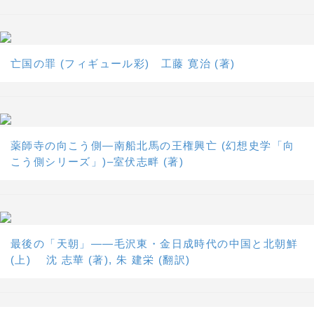
亡国の罪 (フィギュール彩) 工藤 寛治 (著)
薬師寺の向こう側―南船北馬の王権興亡 (幻想史学「向
こう側シリーズ」)–室伏志畔 (著)
最後の「天朝」――毛沢東・金日成時代の中国と北朝鮮
(上) 沈 志華 (著), 朱 建栄 (翻訳)