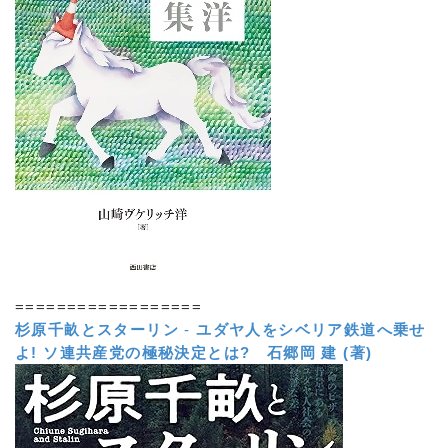
==================
杉原千畝とスターリン
-
ユダヤ人をシベリア鉄道へ乗せ
よ! ソ連共産党の極秘決定とは?
石郷岡 建 (著)