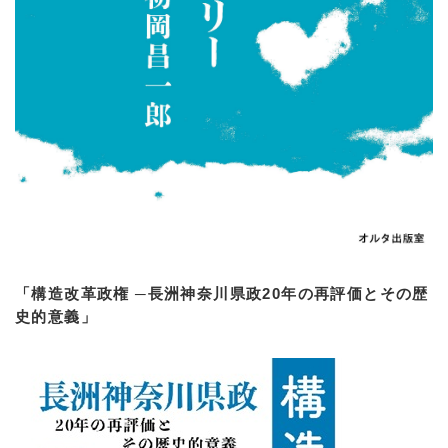
「構造改革政権 ─長洲神奈川県政20年の再評価とその歴
史的意義」