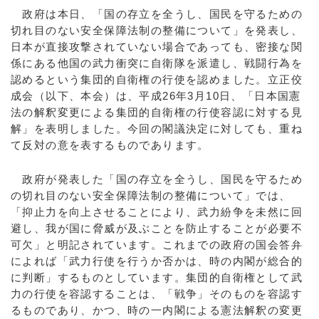
政府は本日、「国の存立を全うし、国民を守るための
切れ目のない安全保障法制の整備について」を発表し、
日本が直接攻撃されていない場合であっても、密接な関
係にある他国の武力衝突に自衛隊を派遣し、戦闘行為を
認めるという集団的自衛権の行使を認めました。立正佼
成会（以下、本会）は、平成26年3月10日、「日本国憲
法の解釈変更による集団的自衛権の行使容認に対する見
解」を表明しました。今回の閣議決定に対しても、重ね
て反対の意を表するものであります。
政府が発表した「国の存立を全うし、国民を守るため
の切れ目のない安全保障法制の整備について」では、
「抑止力を向上させることにより、武力紛争を未然に回
避し、我が国に脅威が及ぶことを防止することが必要不
可欠」と明記されています。これまでの政府の国会答弁
によれば「武力行使を行うか否かは、時の内閣が総合的
に判断」するものとしています。集団的自衛権として武
力の行使を容認することは、「戦争」そのものを容認す
るものであり、かつ、時の一内閣による憲法解釈の変更