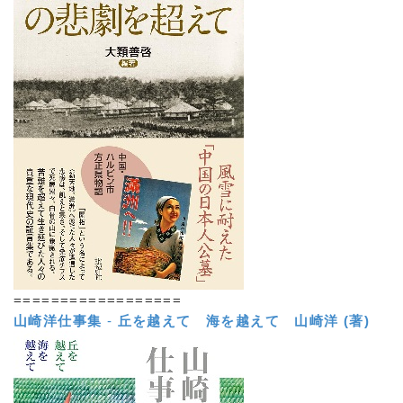
==================
山崎洋仕事集
-
丘を越えて 海を越えて
山崎洋 (著)