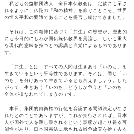
私ども公益財団法人 全日本仏教会は、定款にも示さ
れるように、仏陀の「和の精神」を仰ぐことこそ、世界
の恒久平和の要諦であることを提言し続けてきました。
それは、この精神に基づく「共生」の思想が、歴史的
にも今日的にもわが国伝統仏教界を貫流し、しかも重大
な現代的意味を持つとの認識と自覚によるものでありま
す。
「共生」とは、すべての人間は生きあう「いのち」を
生きているという平等性であります。それは、同じ「い
のち」を分けあって生きているとも言えましょう。した
がって、生きあう「いのち」どうしが争うと「いのち」
全体が損なわれてしまうのです。
本日、集団的自衛権の行使を容認する閣議決定がなさ
れたとのことでありますが、これが実行されれば、日本
人が国外で人を殺し殺されるという事態が起こり得る可
能性があり、日本国憲法に示される戦争放棄を捨て去る