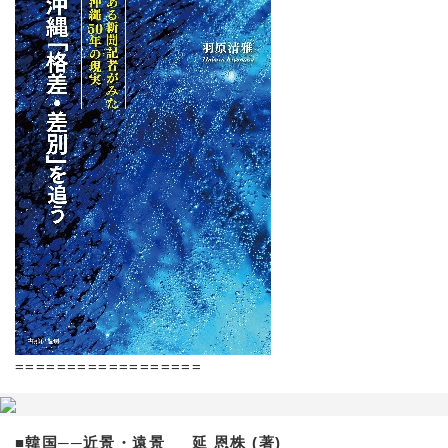
==================
■韓国──近景・遠景 延 恩株 (著)