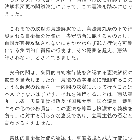
法解釈変更の閣議決定によって、この憲法を踏みにじり
ました。
これまでの政府の憲法解釈では、憲法第九条の下で許
容される自衛権の行使は、専守防衛に徹するものとし、
自国が直接攻撃されないにもかかわらず武力行使を可能
にする集団的自衛権の行使は、その範囲を超え、憲法上
許されない、とされてきました。
安倍内閣は、集団的自衛権行使を容認する憲法解釈の
変更を発表しましたが、憲法の基本理念に抵触するこの
ような解釈の変更を、一内閣の決定によって行うことは
本来できないはずです。それを強行することは、憲法第
九十九条「天皇叉は摂政及び国務大臣、国会議員、裁判
官その他の公務員は、この憲法を尊重し擁護する義務を
負う」に対する明らかな違反であり、立憲主義の否定と
言わざるをえません。
集団的自衛権行使の容認は、軍備増強と武力行使につ