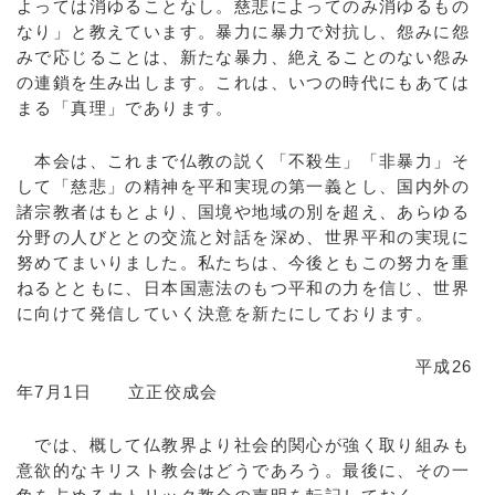
よっては消ゆることなし。慈悲によってのみ消ゆるもの
なり」と教えています。暴力に暴力で対抗し、怨みに怨
みで応じることは、新たな暴力、絶えることのない怨み
の連鎖を生み出します。これは、いつの時代にもあては
まる「真理」であります。
本会は、これまで仏教の説く「不殺生」「非暴力」そ
して「慈悲」の精神を平和実現の第一義とし、国内外の
諸宗教者はもとより、国境や地域の別を超え、あらゆる
分野の人びととの交流と対話を深め、世界平和の実現に
努めてまいりました。私たちは、今後ともこの努力を重
ねるとともに、日本国憲法のもつ平和の力を信じ、世界
に向けて発信していく決意を新たにしております。
平成26
年7月1日 立正佼成会
では、概して仏教界より社会的関心が強く取り組みも
意欲的なキリスト教会はどうであろう。最後に、その一