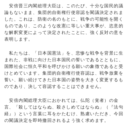
安倍晋三内閣総理大臣は、このたび、十分な国民的議
論もないまま、集団的自衛権行使容認を閣議決定されま
した。これは、防衛の名のもとに、戦争の可能性を開く
ものであり、このような改憲に等しい重大事が、恣意的
な解釈変更によって決定されたことに、強く反対の意を
表明します。
私たちは、「日本国憲法」を、悲惨な戦争を背景に生
まれた、非戦に向けた日本国民の誓いであるとともに、
国際社会に恒久平和を呼びかける願いの象徴であると受
けとめています。集団的自衛権行使容認は、戦争放棄を
誓い、願い続けてきた日本国の姿勢を大きく変更するも
のであり、決して容認することはできません。
安倍内閣総理大臣におかれては、仏陀（覚者）の金
言、「殺してはならぬ、殺さしめてはならぬ」（『法句
経』）という言葉に耳をかたむけ、熟慮いただき、今回
の閣議決定を即時撤回されるよう強く求めます。