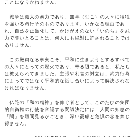
ことになりかねません。
戦争は最大の暴力であり、無辜（むこ）の人々に犠牲
を強いる愚行そのものであります。いかなる理由であ
れ、自己を正当化して、かけがえのない「いのち」を武
力で奪いとることは、何人にも絶対に許されることでは
ありません。
この厳粛なる事実こそ、平和に生きようとするすべて
の人々にとっての燈火であり、寄る辺であると、私たち
は教えられてきました。主張や利害の対立は、武力行為
によってではなく平和的な話し合いによって解決されな
ければなりません。
仏陀の「和の精神」を仰ぐ者として、このたびの集団
的自衛権の行使を容認する閣議決定には、人間の知恵の
「闇」を垣間見るがごとき、深い憂慮と危惧の念を禁じ
得ません。