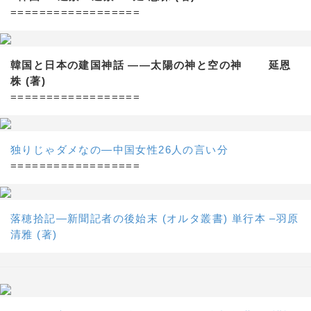
==================
韓国と日本の建国神話 ——太陽の神と空の神 延恩
株 (著)
==================
独りじゃダメなの―中国女性26人の言い分
==================
落穂拾記―新聞記者の後始末 (オルタ叢書) 単行本 –羽原
清雅 (著)