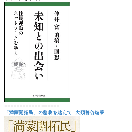
==================
「満蒙開拓民」の悲劇を越えて
-
大類善啓編著