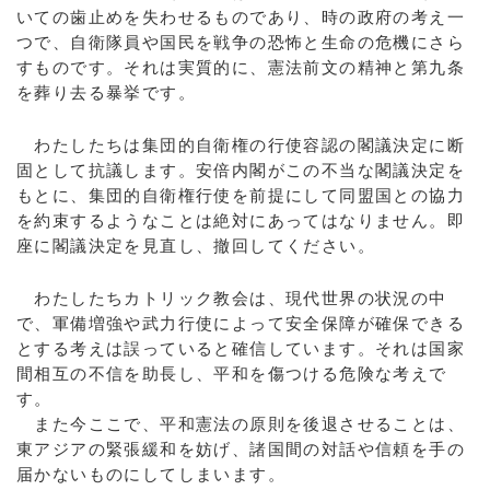
いての歯止めを失わせるものであり、時の政府の考え一
つで、自衛隊員や国民を戦争の恐怖と生命の危機にさら
すものです。それは実質的に、憲法前文の精神と第九条
を葬り去る暴挙です。
わたしたちは集団的自衛権の行使容認の閣議決定に断
固として抗議します。安倍内閣がこの不当な閣議決定を
もとに、集団的自衛権行使を前提にして同盟国との協力
を約束するようなことは絶対にあってはなりません。即
座に閣議決定を見直し、撤回してください。
わたしたちカトリック教会は、現代世界の状況の中
で、軍備増強や武力行使によって安全保障が確保できる
とする考えは誤っていると確信しています。それは国家
間相互の不信を助長し、平和を傷つける危険な考えで
す。
また今ここで、平和憲法の原則を後退させることは、
東アジアの緊張緩和を妨げ、諸国間の対話や信頼を手の
届かないものにしてしまいます。