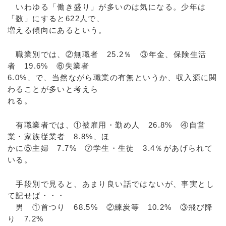
いわゆる「働き盛り」が多いのは気になる。少年は
「数」にすると622人で、
増える傾向にあるという。
職業別では、②無職者 25.2％ ③年金、保険生活
者 19.6% ⑥失業者
6.0%、で、当然ながら職業の有無というか、収入源に関
わることが多いと考えら
れる。
有職業者では、①被雇用・勤め人 26.8% ④自営
業・家族従業者 8.8%、ほ
かに⑤主婦 7.7% ⑦学生・生徒 3.4％があげられて
いる。
手段別で見ると、あまり良い話ではないが、事実とし
て記せば・・・
男 ①首つり 68.5% ②練炭等 10.2% ③飛び降
り 7.2%