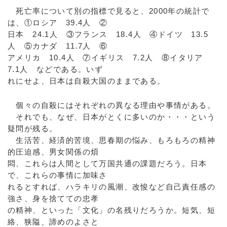
死亡率について別の指標で見ると、2000年の統計で
は、①ロシア 39.4人 ②
日本 24.1人 ③フランス 18.4人 ④ドイツ 13.5
人 ⑤カナダ 11.7人 ⑥
アメリカ 10.4人 ⑦イギリス 7.2人 ⑧イタリア
7.1人 などである。いず
れにせよ、日本は自殺大国のままである。
個々の自殺にはそれぞれの異なる理由や事情がある。
それでも、なぜ、日本がとくに多いのか・・・という
疑問が残る。
生活苦、経済的苦境、思春期の悩み、もろもろの精神
的圧迫感、男女関係の煩
悶、これらは人間として万国共通の課題だろう。日本
で、これらの事情に加味さ
れるとすれば、ハラキリの風潮、改悛など自己責任感の
強さ、身を捨てての忠孝
の精神、といった「文化」の名残りだろうか。短気、短
絡、狭隘、諦めのよさと