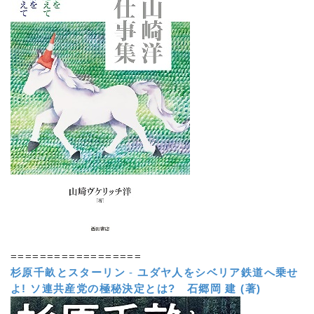
==================
杉原千畝とスターリン
-
ユダヤ人をシベリア鉄道へ乗せ
よ! ソ連共産党の極秘決定とは?
石郷岡 建 (著)