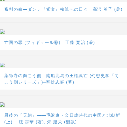
審判の森―ダンテ『饗宴』執筆への日々 高沢 英子 (著)
亡国の罪 (フィギュール彩) 工藤 寛治 (著)
薬師寺の向こう側―南船北馬の王権興亡 (幻想史学「向
こう側シリーズ」)–室伏志畔 (著)
最後の「天朝」――毛沢東・金日成時代の中国と北朝鮮
(上) 沈 志華 (著), 朱 建栄 (翻訳)