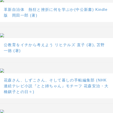
革新自治体 熱狂と挫折に何を学ぶか(中公新書) Kindle
版 岡田一郎 (著)
公教育をイチから考えよう リヒテルズ 直子 (著), 苫野
一徳 (著)
花森さん、しずこさん、そして暮しの手帖編集部 (NHK
連続テレビ小説『とと姉ちゃん』モチーフ 花森安治・大
橋鎭子との日々)