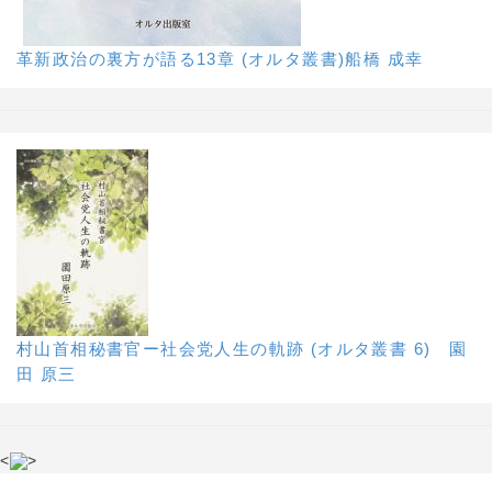
革新政治の裏方が語る13章 (オルタ叢書)船橋 成幸
村山首相秘書官ー社会党人生の軌跡 (オルタ叢書 6) 園
田 原三
<
>