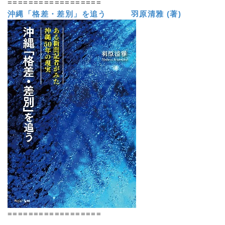
==================
沖縄「格差・差別」を追う 羽原清雅 (著)
==================