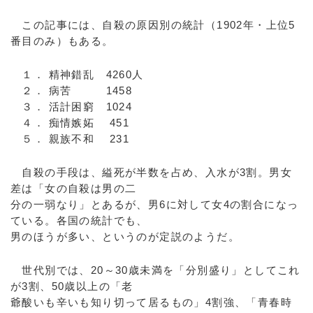
この記事には、自殺の原因別の統計（1902年・上位5
番目のみ）もある。
１． 精神錯乱 4260人
２． 病苦 1458
３． 活計困窮 1024
４． 痴情嫉妬 451
５． 親族不和 231
自殺の手段は、縊死が半数を占め、入水が3割。男女
差は「女の自殺は男の二
分の一弱なり」とあるが、男6に対して女4の割合になっ
ている。各国の統計でも、
男のほうが多い、というのが定説のようだ。
世代別では、20～30歳未満を「分別盛り」としてこれ
が3割、50歳以上の「老
爺酸いも辛いも知り切って居るもの」4割強、「青春時