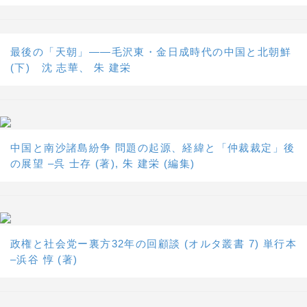
最後の「天朝」――毛沢東・金日成時代の中国と北朝鮮
(下) 沈 志華、 朱 建栄
中国と南沙諸島紛争 問題の起源、経緯と「仲裁裁定」後
の展望 –呉 士存 (著), 朱 建栄 (編集)
政権と社会党ー裏方32年の回顧談 (オルタ叢書 7) 単行本
–浜谷 惇 (著)