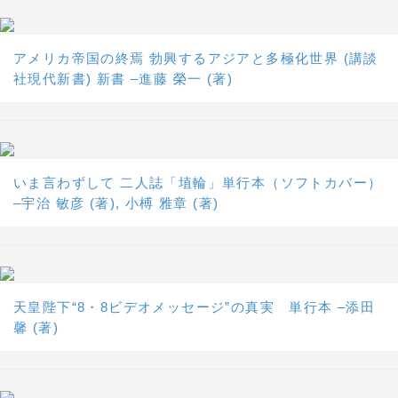
アメリカ帝国の終焉 勃興するアジアと多極化世界 (講談
社現代新書) 新書 –進藤 榮一 (著)
いま言わずして 二人誌「埴輪」単行本（ソフトカバー）
–宇治 敏彦 (著), 小榑 雅章 (著)
天皇陛下“8・8ビデオメッセージ”の真実 単行本 –添田
馨 (著)