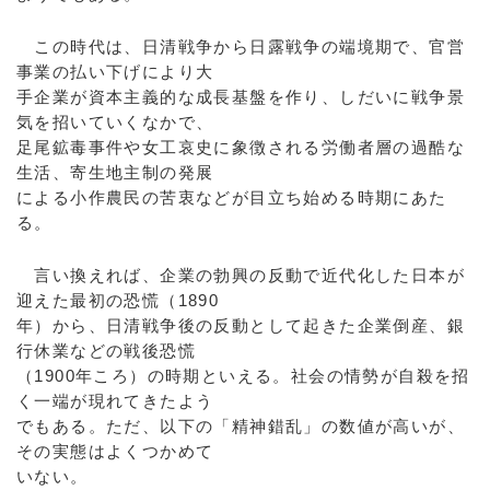
この時代は、日清戦争から日露戦争の端境期で、官営
事業の払い下げにより大
手企業が資本主義的な成長基盤を作り、しだいに戦争景
気を招いていくなかで、
足尾鉱毒事件や女工哀史に象徴される労働者層の過酷な
生活、寄生地主制の発展
による小作農民の苦衷などが目立ち始める時期にあた
る。
言い換えれば、企業の勃興の反動で近代化した日本が
迎えた最初の恐慌（1890
年）から、日清戦争後の反動として起きた企業倒産、銀
行休業などの戦後恐慌
（1900年ころ）の時期といえる。社会の情勢が自殺を招
く一端が現れてきたよう
でもある。ただ、以下の「精神錯乱」の数値が高いが、
その実態はよくつかめて
いない。