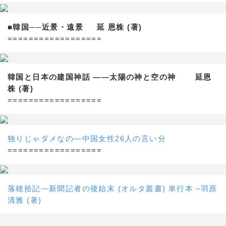
■韓国──近景・遠景 延 恩株 (著)
==================
韓国と日本の建国神話 ——太陽の神と空の神 延恩
株 (著)
==================
独りじゃダメなの―中国女性26人の言い分
==================
落穂拾記―新聞記者の後始末 (オルタ叢書) 単行本 –羽原
清雅 (著)