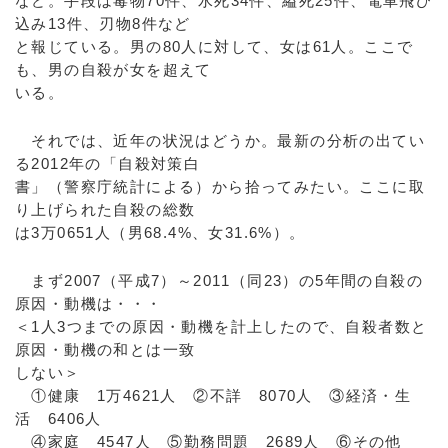
など。手段は毒物70件、水死34件、縊死25件、電車飛び
込み13件、刃物8件など
と報じている。男の80人に対して、女は61人。ここで
も、男の自殺が女を超えて
いる。
それでは、近年の状況はどうか。最新の分析の出てい
る2012年の「自殺対策白
書」（警察庁統計による）から拾ってみたい。ここに取
り上げられた自殺の総数
は3万0651人（男68.4%、女31.6%）。
まず2007（平成7）～2011（同23）の5年間の自殺の
原因・動機は・・・
＜1人3つまでの原因・動機を計上したので、自殺者数と
原因・動機の和とは一致
しない＞
①健康 1万4621人 ②不詳 8070人 ③経済・生
活 6406人
④家庭 4547人 ⑤勤務問題 2689人 ⑥その他