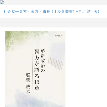
社会党―裏方・表方・市長 (オルタ叢書) –早川 勝 (著)