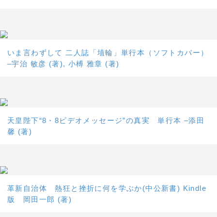
いま言わずして 二人誌「埴輪」単行本（ソフトカバー）
–宇治 敏彦 (著), 小榑 雅章 (著)
天皇陛下“8・8ビデオメッセージ”の真実 単行本 –添田
馨 (著)
革新自治体 熱狂と挫折に何を学ぶか(中公新書) Kindle
版 岡田一郎 (著)