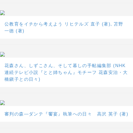
公教育をイチから考えよう リヒテルズ 直子 (著), 苫野
一徳 (著)
花森さん、しずこさん、そして暮しの手帖編集部 (NHK
連続テレビ小説『とと姉ちゃん』モチーフ 花森安治・大
橋鎭子との日々)
審判の森―ダンテ『饗宴』執筆への日々 高沢 英子 (著)