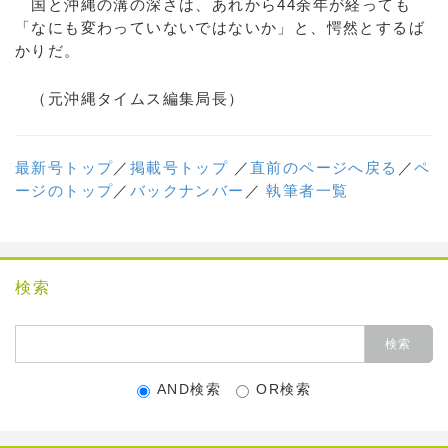
国と沖縄の溝の深さは、あれから44余年が経っても
「なにも変わっていないではないか」と、愕然とするば
かりだ。
（元沖縄タイムス編集局長）
最新号トップ
／
掲載号トップ
／
直前のページへ戻る
／
ペ
ージのトップ
／
バックナンバー
／
執筆者一覧
検索
AND検索
OR検索