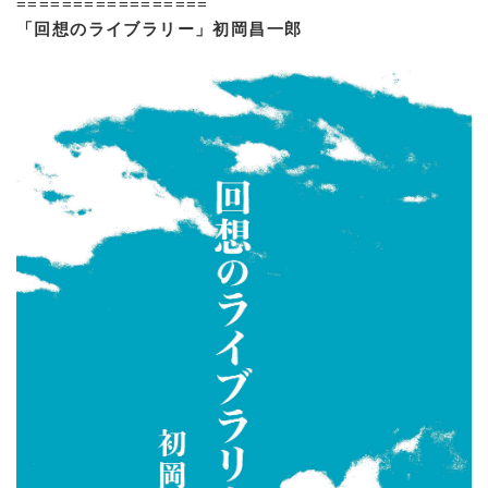
=================
「回想のライブラリー」初岡昌一郎