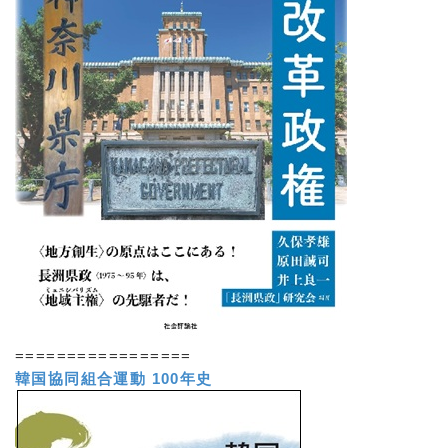
=================
韓国協同組合運動 100年史