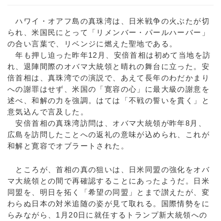
ハワイ・オアフ島の真珠湾は、日米戦争の火ぶたが切
られ、米国民にとって「リメンバー・パールハーバー」
の合い言葉で、リベンジに燃えた聖地である。
年も押し迫った昨年12月、安倍首相は初めて当地を訪
れ、退陣間際のオバマ大統領と晴れの舞台に立った。安
倍首相は、真珠湾での演説で、あえて長年のわだかまり
への謝罪はせず、米国の「寛容の心」に最大級の謝意を
述べ、和解の力を強調。はては「不戦の誓いを貫く」と
意気込んで言及した。
安倍首相の真珠湾訪問は、オバマ大統領が昨年8月、
広島を訪問したことへの返礼の意味が込められ、これが
和解と寛容でオブラートされた。
ところが、首相の真の狙いは、日米同盟の強化をオバ
マ大統領との間で再確認することにあったようだ。日米
同盟を、明日を拓く「希望の同盟」とまで讃えたが、変
わらぬ日本の対米追随の姿が見て取れる。国際情勢をに
らみながら、1月20日に就任するトランプ新大統領への