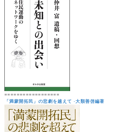
==================
「満蒙開拓民」の悲劇を越えて
-
大類善啓編著