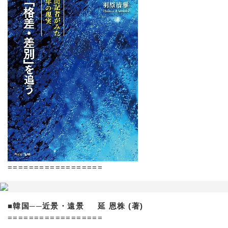
==================
■韓国──近景・遠景 延 恩株 (著)
==================