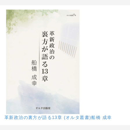
革新政治の裏方が語る13章 (オルタ叢書)船橋 成幸