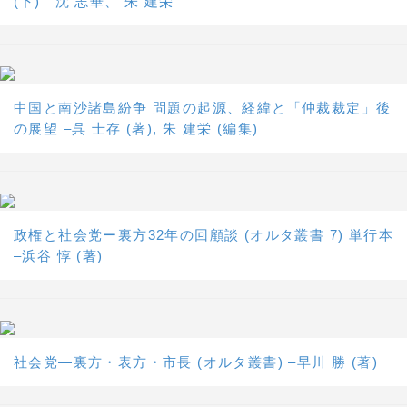
(下) 沈 志華、 朱 建栄
中国と南沙諸島紛争 問題の起源、経緯と「仲裁裁定」後
の展望 –呉 士存 (著), 朱 建栄 (編集)
政権と社会党ー裏方32年の回顧談 (オルタ叢書 7) 単行本
–浜谷 惇 (著)
社会党―裏方・表方・市長 (オルタ叢書) –早川 勝 (著)