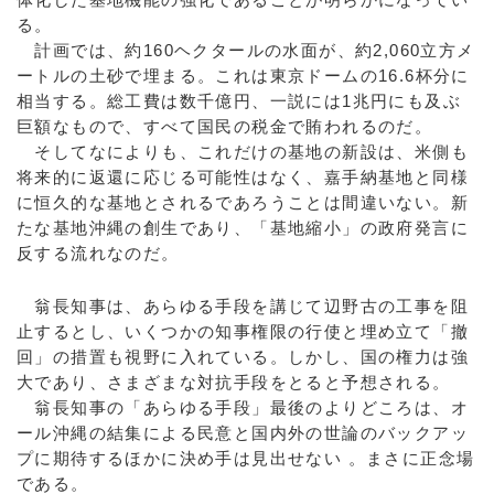
る。
計画では、約160ヘクタールの水面が、約2,060立方メ
ートルの土砂で埋まる。これは東京ドームの16.6杯分に
相当する。総工費は数千億円、一説には1兆円にも及ぶ
巨額なもので、すべて国民の税金で賄われるのだ。
そしてなによりも、これだけの基地の新設は、米側も
将来的に返還に応じる可能性はなく、嘉手納基地と同様
に恒久的な基地とされるであろうことは間違いない。新
たな基地沖縄の創生であり、「基地縮小」の政府発言に
反する流れなのだ。
翁長知事は、あらゆる手段を講じて辺野古の工事を阻
止するとし、いくつかの知事権限の行使と埋め立て「撤
回」の措置も視野に入れている。しかし、国の権力は強
大であり、さまざまな対抗手段をとると予想される。
翁長知事の「あらゆる手段」最後のよりどころは、オ
ール沖縄の結集による民意と国内外の世論のバックアッ
プに期待するほかに決め手は見出せない 。まさに正念場
である。