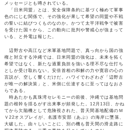
メッセージとも噂されている。
「日米同盟」とは、安全保障条約に基づく極めて軍事
色のにじむ関係で、その強化が果して希望の同盟や不戦
の誓いに結びつくものなのか。かつて太平洋戦争で被害
を受けた国々から、この動向に批判や警戒心が強まって
いる、と外電は報じた。
辺野古や高江など米軍基地問題で、真っ向から国の強
権と対立する沖縄では、日米同盟の強化は、未来を拓く
希望ではなく、新たな過重負担を強いる理不尽な仕打ち
としか受け取れない。安倍首相の和解の力や寛容の心の
言説が、空しく響くだけだ。ハワイでわざわざ「辺野古
が唯一の解決策」と、米側に伝達するに至ってはなおさ
らである。
時あたかも真珠湾セレモニーの前後、沖縄では基地問
題の根幹を揺るがす出来事が頻発した。12月13日、かね
てから欠陥機として危険視された、普天間基地配備のＭ
Ｖ22オスプレイが、名護市安部（あぶ）の海岸に墜落、
大破した。由々しいことに、別の機も普天間の滑走路に