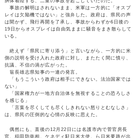
胴体着陸する、二重の事故を起こしていたのだ。
事故の解明はされないまま、米軍は一方的に「オスプ
レイは欠陥機ではない」と強弁した。政府は、県民の声
は聞かず、飛行再開を了承し、事故からわずか6日後の
19日からオスプレイは自由気ままに騒音をまき散らして
いる。
絶えず「県民に寄り添う」と言いながら、一方的に米
側の説明を受け入れた政府に対し、またたく間に憤り、
抗議、不信の渦が広がった。
翁長雄志県知事の一連の発言。
「もうこういう政府は相手にできない。法治国家では
ない」
「国家権力が一地方自治体を無視することの恐ろしさ
を感じる」
「言葉を尽くしても尽くしきれない怒りとむなしさ」
は、県民の圧倒的な心情の反映に思えた。
偶然にも、直後の12月22日には名護市内で菅官房長
官、稲田防衛相、ケネディ駐日米大使、ら日米要路が出