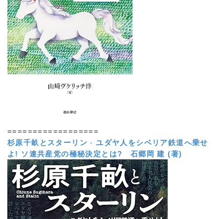
==================
杉原千畝とスターリン
-
ユダヤ人をシベリア鉄道へ乗せ
よ! ソ連共産党の極秘決定とは?
石郷岡 建 (著)