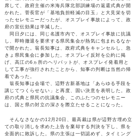
席して、政府主催の米海兵隊北部訓練場の返還式典が開
かれた。菅長官が「基地負担軽減の目玉」と大見栄を切
ったセレモニーだったが、オスプレイ事故によって、政
府の宣伝効果は半減した。
同日夕には、同じ名護市内で、オスプレイ事故に抗議
し、即時撤退を要求する県民集会が熱気に包まれるなか
で開かれた。翁長知事は、政府式典をキャンセルし、急
きょ県民集会に参加した。オスプレイ反対を公約に掲
げ、高江の6ヵ所のヘリパットが、オスプレイ発着用と
して工事が強行されたことから、知事の判断は当然の帰
着であった。
翁長知事は会場で、辺野古新基地は「あらゆる手段を
講じてつくらせない」と再度、固い決意を表明した。政
府の式典と県民の抗議集会、このふたつのセレモニー
は、国と県の対立の深さを際立たせることになった。
そんなさなかの12月20日、最高裁は県が辺野古埋め立
ての取り消しを求めた上告を棄却する判決を下し、県を
全面的に敗訴した。県の主張は一切認めず、タイミング