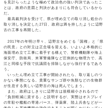
を見計らったような極めて政治色の強い判決であったこ
とは、政府の意図と判決があまりにも符合しているから
だ。
最高裁判決を受けて、県が埋め立ての取り消し処分の
取り消しを決定した27日、政府は満を持したように辺野
古の工事を再開した。
2017年の年明け早々、辺野古をめぐる「国権」と「県
の民意」との対立は正念場を迎える。いよいよ本格的に
海面埋め立て工事に着手する構えで、警察機動隊や海上
保安庁、防衛局、米軍警備隊など圧倒的な物理力で、高
江と同様な手段で抗議団を排除しながら強行するであろ
う。
いったん埋め立て工事が開始されたら、取り返しのつ
かない事態になる。貴重なサンゴ群や魚類などの生物群
が生息する美しい辺野古の海は死んでしまう。
また、政府はしきりに辺野古は規模縮小されるので
「負担軽減に資する」と説明するが、実態はオスプレイ
の常駐や艦船の寄港バース、弾薬庫、陸上兵舎などが一
体化した基地機能の強化であることが明らかになってい