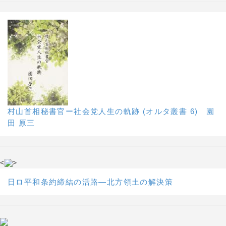
村山首相秘書官ー社会党人生の軌跡 (オルタ叢書 6) 園
田 原三
<
>
日ロ平和条約締結の活路―北方領土の解決策