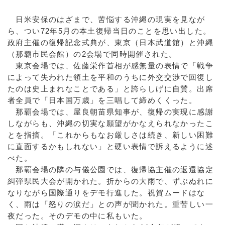
日米安保のはざまで、苦悩する沖縄の現実を見なが
ら、つい72年5月の本土復帰当日のことを思い出した。
政府主催の復帰記念式典が、東京（日本武道館）と沖縄
（那覇市民会館）の2会場で同時開催された。
東京会場では、佐藤栄作首相が感無量の表情で「戦争
によって失われた領土を平和のうちに外交交渉で回復し
たのは史上まれなことである」と誇らしげに自賛。出席
者全員で「日本国万歳」を三唱して締めくくった。
那覇会場では、屋良朝苗県知事が、復帰の実現に感謝
しながらも、沖縄の切実な願望がかなえられなかったこ
とを指摘。「これからもなお厳しさは続き、新しい困難
に直面するかもしれない」と硬い表情で訴えるように述
べた。
那覇会場の隣の与儀公園では、復帰協主催の返還協定
糾弾県民大会が開かれた。折からの大雨で、ずぶぬれに
なりながら国際通りをデモ行進した。祝賀ムードはな
く、雨は「怒りの涙だ」との声が聞かれた。重苦しい一
夜だった。そのデモの中に私もいた。