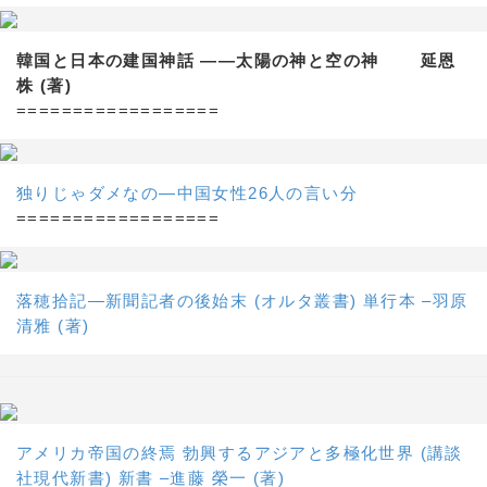
韓国と日本の建国神話 ——太陽の神と空の神 延恩
株 (著)
==================
独りじゃダメなの―中国女性26人の言い分
==================
落穂拾記―新聞記者の後始末 (オルタ叢書) 単行本 –羽原
清雅 (著)
アメリカ帝国の終焉 勃興するアジアと多極化世界 (講談
社現代新書) 新書 –進藤 榮一 (著)