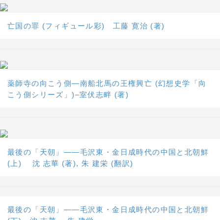
亡国の罪 (フィギュール彩) 工藤 寛治 (著)
薬師寺の向こう側―南船北馬の王権興亡 (幻想史学「向
こう側シリーズ」)–室伏志畔 (著)
最後の「天朝」――毛沢東・金日成時代の中国と北朝鮮
(上) 沈 志華 (著), 朱 建栄 (翻訳)
最後の「天朝」――毛沢東・金日成時代の中国と北朝鮮