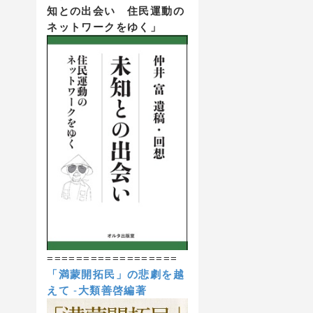
知との出会い 住民運動の
ネットワークをゆく」
==================
「満蒙開拓民」の悲劇を越
えて
-
大類善啓編著