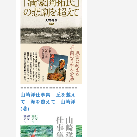
==================
山崎洋仕事集
-
丘を越え
て 海を越えて
山崎洋
(著)