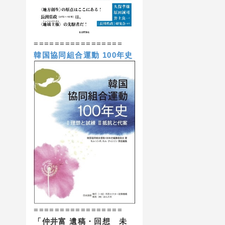
=================
韓国協同組合運動 100年史
=================
「仲井富 遺稿・回想 未