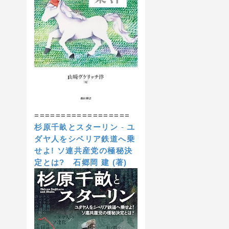
==================
杉原千畝とスターリン
-
ユ
ダヤ人をシベリア鉄道へ乗
せよ! ソ連共産党の極秘決
定とは?
石郷岡 建 (著)