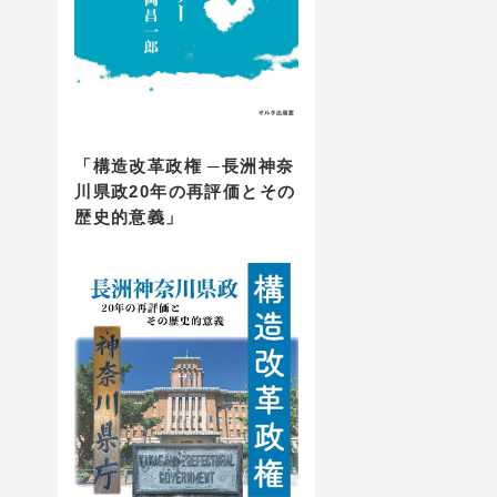
「構造改革政権 ─長洲神奈
川県政20年の再評価とその
歴史的意義」