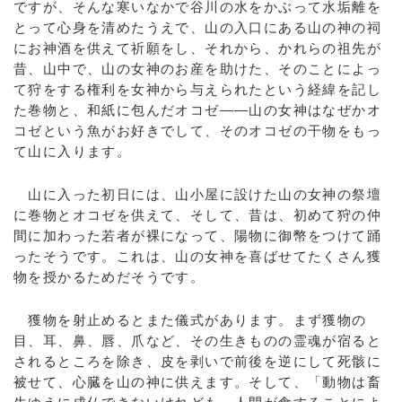
ですが、そんな寒いなかで谷川の水をかぶって水垢離を
とって心身を清めたうえで、山の入口にある山の神の祠
にお神酒を供えて祈願をし、それから、かれらの祖先が
昔、山中で、山の女神のお産を助けた、そのことによっ
て狩をする権利を女神から与えられたという経緯を記し
た巻物と、和紙に包んだオコゼ――山の女神はなぜかオ
コゼという魚がお好きでして、そのオコゼの干物をもっ
て山に入ります。
山に入った初日には、山小屋に設けた山の女神の祭壇
に巻物とオコゼを供えて、そして、昔は、初めて狩の仲
間に加わった若者が裸になって、陽物に御幣をつけて踊
ったそうです。これは、山の女神を喜ばせてたくさん獲
物を授かるためだそうです。
獲物を射止めるとまた儀式があります。まず獲物の
目、耳、鼻、唇、爪など、その生きものの霊魂が宿ると
されるところを除き、皮を剥いで前後を逆にして死骸に
被せて、心臓を山の神に供えます。そして、「動物は畜