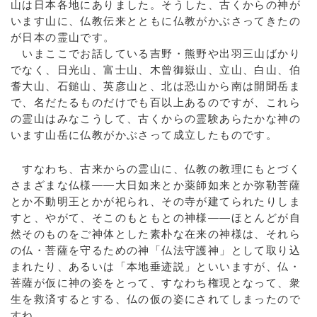
山は日本各地にありました。そうした、古くからの神が
います山に、仏教伝来とともに仏教がかぶさってきたの
が日本の霊山です。
いまここでお話している吉野・熊野や出羽三山ばかり
でなく、日光山、富士山、木曾御嶽山、立山、白山、伯
耆大山、石鎚山、英彦山と、北は恐山から南は開聞岳ま
で、名だたるものだけでも百以上あるのですが、これら
の霊山はみなこうして、古くからの霊験あらたかな神の
います山岳に仏教がかぶさって成立したものです。
すなわち、古来からの霊山に、仏教の教理にもとづく
さまざまな仏様――大日如来とか薬師如来とか弥勒菩薩
とか不動明王とかが祀られ、その寺が建てられたりしま
すと、やがて、そこのもともとの神様――ほとんどが自
然そのものをご神体とした素朴な在来の神様は、それら
の仏・菩薩を守るための神「仏法守護神」として取り込
まれたり、あるいは「本地垂迹説」といいますが、仏・
菩薩が仮に神の姿をとって、すなわち権現となって、衆
生を救済するとする、仏の仮の姿にされてしまったので
すね。