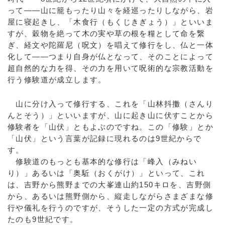
って――山に籠もったり山々を経巡ったりしながら、岩
屋に寝起きし、「木食行（もくじきぎょう）」といいま
すが、穀物を絶って木の実や草の根を糧として命を繋
ぎ、経文や陀羅尼（呪文）を唱えて修行をし、仏と一体
化して――つまり自身が仏となって、そのことによって
超自然的な力を得、その力を用いて呪術的な宗教活動を
行う修験道が成立します。
山に分け入って修行する、これを「山林抖擻（さんり
んとそう）」といいますが、山に起き山に伏すことから
修験者を「山伏」ともよぶのですね。この「修験」とか
「山伏」という言葉が記録に現れるのは9世紀からで
す。
修験道のもっとも基本的な修行は「峰入（みねい
り）」あるいは「奥駈（おくがけ）」といって、これ
は、吉野から熊野までの大峯連山約150キロを、吉野側
から、あるいは熊野側から、縦走しながらさまざまな修
行や儀礼を行うのですが、そうした一定の方式が完成し
たのも9世紀です。