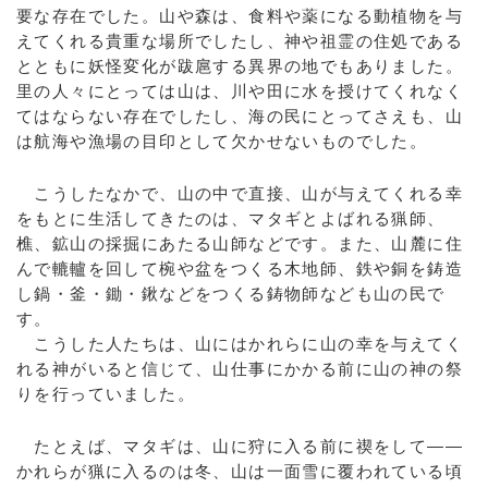
要な存在でした。山や森は、食料や薬になる動植物を与
えてくれる貴重な場所でしたし、神や祖霊の住処である
とともに妖怪変化が跋扈する異界の地でもありました。
里の人々にとっては山は、川や田に水を授けてくれなく
てはならない存在でしたし、海の民にとってさえも、山
は航海や漁場の目印として欠かせないものでした。
こうしたなかで、山の中で直接、山が与えてくれる幸
をもとに生活してきたのは、マタギとよばれる猟師、
樵、鉱山の採掘にあたる山師などです。また、山麓に住
んで轆轤を回して椀や盆をつくる木地師、鉄や銅を鋳造
し鍋・釜・鋤・鍬などをつくる鋳物師なども山の民で
す。
こうした人たちは、山にはかれらに山の幸を与えてく
れる神がいると信じて、山仕事にかかる前に山の神の祭
りを行っていました。
たとえば、マタギは、山に狩に入る前に禊をして――
かれらが猟に入るのは冬、山は一面雪に覆われている頃