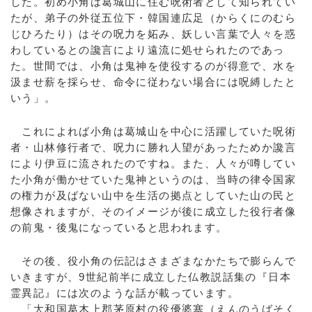
した。初め小角は葛城山に住む呪術者として知られてい
たが、弟子の外従五位下・韓国連広足（からくにのむら
じひろたり）はその呪力を妬み、妖しい言葉で人々を惑
わしているとの讒言により遠流に処せられたのであっ
た。世間では、小角は鬼神を使役するのが得意で、水を
汲ませ薪を採らせ、命令に従わない場合には呪縛したと
いう」。
これによれば小角は葛城山を中心に活躍していた呪術
者・山林修行者で、呪力に勝れ人望があったためか讒言
により伊豆に流されたのですね。また、人々が噂してい
た小角が働かせていた鬼神というのは、当時の律令国家
の権力が及ばない山中を生活の拠点としていた山の民と
想像されますが、そのイメージが後に成立した役行者像
の前鬼・後鬼になっていると思われます。
その後、役小角の伝記はさまざまなかたちで膨らんで
いきますが、9世紀前半に成立した仏教説話集の『日本
霊異記』には次のような話が載っています。
「大和国葛木上郡茅原村の役優婆塞（えんのうばそく