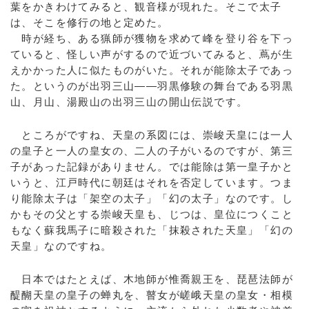
葉をかきわけてみると、観音様が現れた。そこで太子
は、そこを修行の地と定めた。
時が経ち、ある猟師が獲物を求めて峰を登り谷を下っ
ていると、怪しい声がするので近づいてみると、蔦が生
えかかった人に似たものがいた。それが能除太子であっ
た。というのが出羽三山――羽黒修験の舞台である羽黒
山、月山、湯殿山の出羽三山の開山伝説です。
ところがですね、天皇の系図には、崇峻天皇には一人
の皇子と一人の皇女の、二人の子がいるのですが、第三
子があった記録がありません。では能除は第一皇子かと
いうと、江戸時代に朝廷はそれを否定しています。つま
り能除太子は「架空の太子」「幻の太子」なのです。し
かもその父とする崇峻天皇も、じつは、皇位につくこと
もなく蘇我馬子に暗殺された「抹殺された天皇」「幻の
天皇」なのですね。
日本ではたとえば、木地師が惟喬親王を、琵琶法師が
醍醐天皇の皇子の蝉丸を、瞽女が嵯峨天皇の皇女・相模