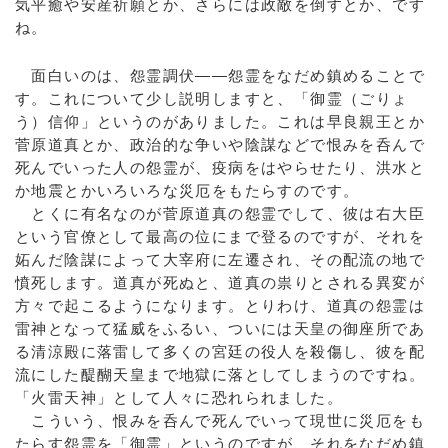
気平癒や安産祈願とか、さらには政敵を倒すとか、です
ね。
面白いのは、怨霊調伏――怨霊をなだめ鎮めることで
す。これについて少し説明しますと、「御霊（ごりょ
う）信仰」というのがありました。これは早良親王とか
菅原道真とか、政治的な争いや陰謀などで恨みを呑んで
死んでいった人の怨霊が、疫病をはやらせたり、洪水と
か地震とかいろいろな災厄をもたらすのです。
とくに有名なのが菅原道真の怨霊でして、彼は右大臣
という官僚として最高の位にまで登るのですが、それを
妬んだ陰謀によって大宰府に左遷され、その配流の地で
憤死します。道真が死ぬと、道真の祟りとされる異変が
方々で起こるようになります。とりわけ、道真の怨霊は
雷神となって猛威をふるい、ついには天皇の御座所であ
る清涼殿に落雷して多くの宮廷の役人を殺傷し、彼を配
流にした醍醐天皇まで地獄に落としてしまうのですね。
「火雷天神」として人々に恐れられました。
こういう、恨みを呑んで死んでいって現世に災厄をも
たらす怨霊を「御霊」というのですが、それをなだめ鎮