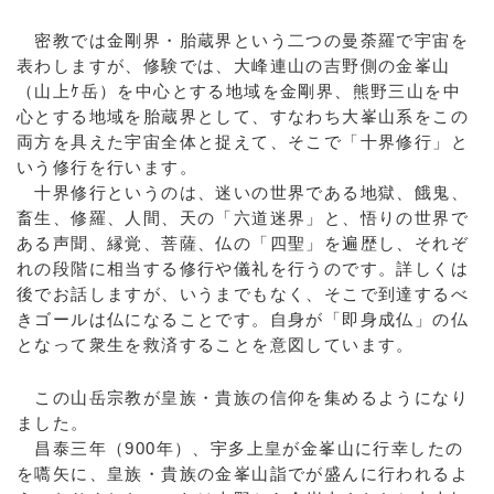
密教では金剛界・胎蔵界という二つの曼荼羅で宇宙を
表わしますが、修験では、大峰連山の吉野側の金峯山
（山上ｹ岳）を中心とする地域を金剛界、熊野三山を中
心とする地域を胎蔵界として、すなわち大峯山系をこの
両方を具えた宇宙全体と捉えて、そこで「十界修行」と
いう修行を行います。
十界修行というのは、迷いの世界である地獄、餓鬼、
畜生、修羅、人間、天の「六道迷界」と、悟りの世界で
ある声聞、縁覚、菩薩、仏の「四聖」を遍歴し、それぞ
れの段階に相当する修行や儀礼を行うのです。詳しくは
後でお話しますが、いうまでもなく、そこで到達するべ
きゴールは仏になることです。自身が「即身成仏」の仏
となって衆生を救済することを意図しています。
この山岳宗教が皇族・貴族の信仰を集めるようになり
ました。
昌泰三年（900年）、宇多上皇が金峯山に行幸したの
を嚆矢に、皇族・貴族の金峯山詣でが盛んに行われるよ