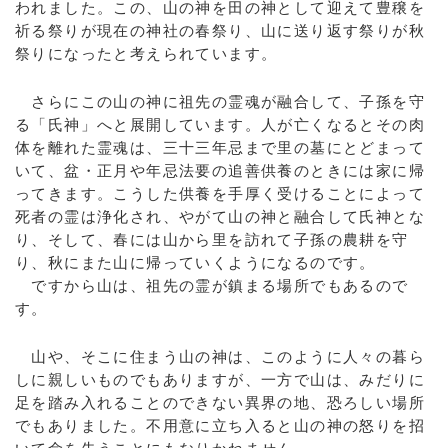
われました。この、山の神を田の神として迎えて豊穣を
祈る祭りが現在の神社の春祭り、山に送り返す祭りが秋
祭りになったと考えられています。
さらにこの山の神に祖先の霊魂が融合して、子孫を守
る「氏神」へと展開しています。人が亡くなるとその肉
体を離れた霊魂は、三十三年忌まで里の墓にとどまって
いて、盆・正月や年忌法要の追善供養のときには家に帰
ってきます。こうした供養を手厚く受けることによって
死者の霊は浄化され、やがて山の神と融合して氏神とな
り、そして、春には山から里を訪れて子孫の農耕を守
り、秋にまた山に帰っていくようになるのです。
ですから山は、祖先の霊が鎮まる場所でもあるので
す。
山や、そこに住まう山の神は、このように人々の暮ら
しに親しいものでもありますが、一方で山は、みだりに
足を踏み入れることのできない異界の地、恐ろしい場所
でもありました。不用意に立ち入ると山の神の怒りを招