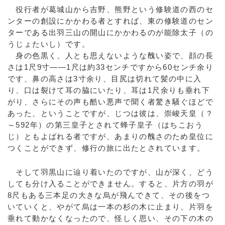
役行者が葛城山から吉野、熊野という修験道の西のセ
ンターの創設にかかわる者とすれば、東の修験道のセン
ターである出羽三山の開山にかかわるのが能除太子（の
うじょたいし）です。
身の色黒く、人とも思えないような醜い姿で、顔の長
さは1尺9寸――1尺は約33センチですから60センチ余り
です、鼻の高さは3寸余り、目尻は切れて髪の中に入
り、口は裂けて耳の脇にいたり、耳は1尺余りも垂れ下
がり、さらにその声も酷い悪声で聞く者驚き騒ぐほどで
あった、ということですが、じつは彼は、崇峻天皇（？
～592年）の第三皇子とされて蜂子皇子（はちこおう
じ）ともよばれる者ですが、あまりの醜さのため皇位に
つくことができず、修行の旅に出たとされています。
そして羽黒山に辿り着いたのですが、山が深く、どう
しても分け入ることができません。すると、片方の羽が
8尺もある三本足の大きな烏が飛んできて、その後をつ
いていくと、やがて烏は一本の杉の木に止まり、片羽を
垂れて動かなくなったので、怪しく思い、その下の木の