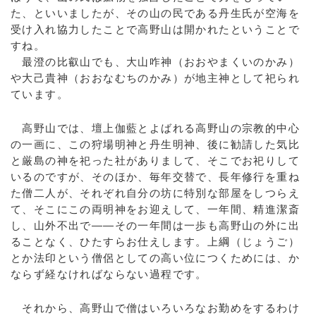
た、といいましたが、その山の民である丹生氏が空海を
受け入れ協力したことで高野山は開かれたということで
すね。
最澄の比叡山でも、大山咋神（おおやまくいのかみ）
や大己貴神（おおなむちのかみ）が地主神として祀られ
ています。
高野山では、壇上伽藍とよばれる高野山の宗教的中心
の一画に、この狩場明神と丹生明神、後に勧請した気比
と厳島の神を祀った社がありまして、そこでお祀りして
いるのですが、そのほか、毎年交替で、長年修行を重ね
た僧二人が、それぞれ自分の坊に特別な部屋をしつらえ
て、そこにこの両明神をお迎えして、一年間、精進潔斎
し、山外不出で――その一年間は一歩も高野山の外に出
ることなく、ひたすらお仕えします。上綱（じょうご）
とか法印という僧侶としての高い位につくためには、か
ならず経なければならない過程です。
それから、高野山で僧はいろいろなお勤めをするわけ