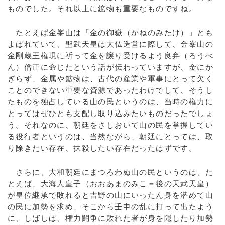
ものでした。それ以上に鉱物も重要なものですね。
たとえば金峯山は「金の御嶽（かねのみたけ）」とも
よばれていて、聖武天皇は大仏造営に際して、金峯山の
金剛蔵王権現に祈って金を譲り受けるよう良弁（ろうべ
ん）僧正に命じたという話が伝わっていますが、金にか
ぎらず、金属や鉱物は、古代の産業や軍事にとって欠く
ことのできない重要な資源であったわけでして、そうし
たものを独占している山の民というのは、当時の権力に
とってはぜひとも支配し取り込みたいものだったでしょ
う。それなのに、朝廷をさしおいて山の民を掌握してい
る役行者というのは、当然ながら、朝廷にとっては、取
り除きたい存在、抹殺したい存在だったはずです。
さらに、大和朝廷にまつろわぬ山の民というのは、た
とえば、大海人皇子（おおあまのみこ＝後の天武天皇）
が皇位継承で敗れると吉野の山にいったん身を潜めて山
の民に加勢を求め、そこから壬申の乱に打って出たよう
に、しばしば、権力闘争に敗れた者が身を隠したり加勢