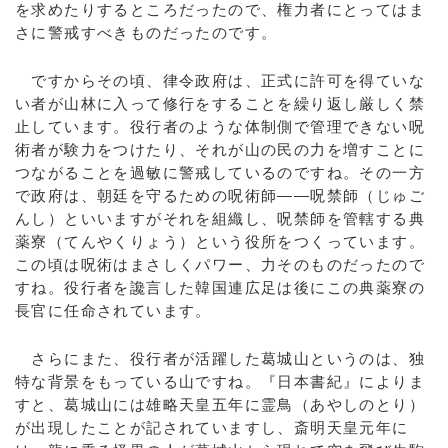
を求めたりするところだったので、権力者にとってはま
さに警戒すべきものだったのです。
ですからその頃、律令政府は、正式に許可を得ていな
い者が山林に入って修行をすることを繰り返し厳しく禁
止しています。役行者のような体制側で管理できない呪
術者が験力をつけたり、それが山の民の力を増すことに
つながることを過敏に警戒しているのですね。その一方
で政府は、朝廷を守るための呪術師――呪禁師（じゅご
んし）といいますがそれを組織し、呪禁師を管轄する典
薬寮（てんやくりょう）という役所をつくっています。
この頃は呪術はまさしくパワー、力そのものだったので
すね。役行者を讒言した韓国連広足は後にこの典薬寮の
長官に任命されています。
さらにまた、役行者が活躍した葛城山というのは、独
特な背景をもっている山ですね。『日本書紀』によりま
すと、葛城山には雄略天皇五年に霊鳥（あやしのとり）
が出現したことが記されていますし、斎明天皇元年に