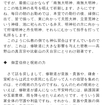
ですが、最後にはかならず「南無大明神、南無大明神」
とこの地主神の名号を唱えて祈願します。さらにです
ね、毎日の朝のお勤めでは、本堂での勤行の後、縁側に
出て、皆で揃って、東に向かって天照大神、立里荒神と
いう神様、池に祀られている弁天、明神社の方に向かっ
て狩場明神と丹生明神、それらにむかって拍手を打って
礼拝をします。
このように仏教の側でも神仏習合はすすんでいるので
すが、これは、修験道に大きな影響を与えた密教――高
野山の真言宗や比叡山の天台宗にとりわけ顕著です。
◆ 御霊信仰と呪術の力
さて話を戻しまして、修験道が皇族・貴族や、鎌倉・
室町からは武士や庶民にも広がって人々の信望を集めた
のは、その呪術の力なのですね。なんのための呪術かと
いえば、修験道が盛んになった平安時代には、鎮護国家
や五穀豊穣、雨を降らせたり止めたりです。そういう国
家全体の守護や利益ですね。それから、皇族や貴族の病