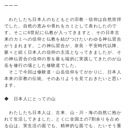
ーーー
わたしたち日本人のもともとの宗教・信仰は自然崇拝
でした。自然の恵みや畏れをカミとして表わしたので
す。そこに6世紀に仏教が入ってきますと、その日本古
来のカミへの信仰と仏教を結びつけたいわゆる神仏習合
がうまれます。この神仏習合が、奈良・平安時代以降、
脈々と続く日本人の信仰の主流となってきましたが、そ
の神仏習合の信仰の形を最も端的に実践してきたのが山
岳を修行の場とした修験道でした。
そこで今回は修験道・山岳信仰をてがかりに、日本人
本来の宗教の伝統、そのありようを見ておきたいと思い
ます。
◆ 日本人にとっての山
わたしたち日本人は、古来、山・川・海の自然に抱か
れて生活してきました。とくに全国土の7割余りを占め
る山は、実生活の面でも、精神的な面でも、たいそう重