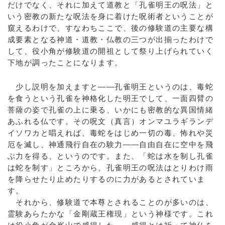
だけでなく、それに加えて道教と「孔雀明王の呪法」と
いう密教の新たな呪法を身に着けた呪術者ということが
窺えるわけで、すなわちここで、後の修験道の主要な構
成要素となる神道・道教・仏教の三つが出揃ったわけで
して、役小角が修験道の開祖として祭り上げられていく
下地が調ったことになります。
少し説明を加えますと――孔雀明王というのは、毒蛇
を食うという孔雀を神格化した明王でして、一面四臂の
菩薩の姿で孔雀の上に乗る、いかにも密教的な異国情緒
あふれる仏です。その呪文（真言）オンマユラギランデ
イソワカと唱えれば、毒蛇をはじめ一切の毒、怖れや災
厄を滅し、神通飛行自在の験力――自由自在に空中を飛
ぶ力を得る、というのです。また、「蛇は水を制し孔雀
は蛇を制す」ところから、孔雀明王の呪法はとりわけ雨
を降らせたり止めたりするのに力があるとされていま
す。
それから、修験道で本尊とされることのが多いのは、
霊験あらたかな「金剛蔵王権現」という神様です。これ