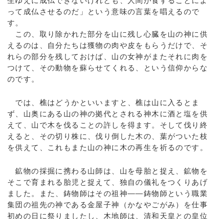
生ゆえに成仏できないけれども、人間が食することによ
って成仏させるのだ」という意味の言葉を唱えるので
す。
この、取り除かれた部分を山に残し心臓を山の神に供
えるのは、自分たちは獲物の肉や皮をもらうだけで、そ
れらの部分を残しておけば、山の女神がまたそれに肉を
つけて、その動物を蘇らせてくれる、という信仰からな
のです。
では、樵はどうかといいますと、樵は山に入るとま
ず、山奥にある山の神の拠代とされる神木に酒と塩を供
えて、山で木を伐ることの許しを得ます。そして伐り終
えると、その切り株に、伐り倒した木の、葉がついた枝
を供えて、これもまた山の神に木の再生を祈るのです。
鉱物の採掘に携わる山師は、山を母胎と捉え、鉱物を
そこで育まれる胎児と捉えて、独自の儀礼をつくりあげ
ました。また、鋳物師はその祖神――鋳物師という職業
集団の祖先の神である金屋子神（かなやごがみ）を仕事
初めの日に祭りましたし、木地師は、清和天皇との皇位