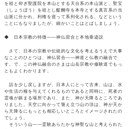
を祖と仰ぎ聖護院を本山とする天台系の本山派と、聖宝
（しょうぼう）を祖とし醍醐寺を本寺とする真言系の当
山派に分かれ、利権を巡って系列化される、などという
ことにもなりましたが、細かいことはとばしましょう。
◆ 日本宗教の特徴――神仏習合と本地垂迹説
さて、日本の宗教や伝統的な文化を考えるうえで大事
なことのひとつは、神仏習合――神道と仏教の融合で
す。で、この神仏融合のさまは山岳宗教や修験道でもっ
ともよくわかります。
話を少し戻しますが、日本人にとって古来、山は、水
や生活の糧を与えてくれるものであると同時に、死者の
霊魂が鎮まる場所であり、また、神が天降るところであ
りました。天空に向かって聳え立つ山の頂は、神が天か
ら天降るにもっとも相応しいところとイメージされたの
でしょう。
そういう山――霊験あらたかな神聖な山と考えられた