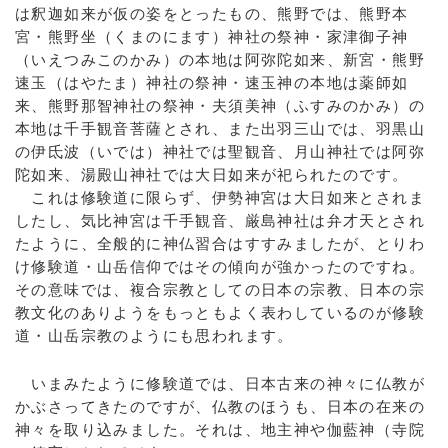
は釈迦如来が仮の姿をとったもの、熊野では、熊野本
宮・熊野坐（くまのにます）神社の祭神・家津御子神
（いえつみこのかみ）の本地は阿弥陀如来、新宮・熊野
速玉（はやたま）神社の祭神・速玉神の本地は薬師如
来、熊野那智神社の祭神・夫須美神（ふすみのかみ）の
本地は千手観音菩薩とされ、また出羽三山では、羽黒山
の伊氐波（いでは）神社では聖観音、月山神社では阿弥
陀如来、湯殿山神社では大日如来が祀られたのです。
これは修験道に限らず、伊勢神宮は大日如来とされま
したし、気比神宮は千手観音、厳島神社は弁才天とされ
たように、全般的に神仏習合はすすみましたが、とりわ
け修験道・山岳信仰ではその傾向が強かったのですね。
その意味では、複合宗教としての日本の宗教、日本の宗
教文化のありようをもっともよく表わしているのが修験
道・山岳宗教のようにも思われます。
いまみたように修験道では、日本古来の神々に仏教が
かぶさってきたのですが、仏教のほうも、日本の在来の
神々を取り込みました。それは、地主神や伽藍神（寺院