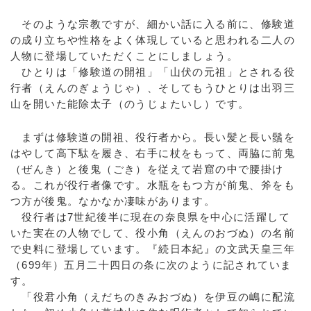
そのような宗教ですが、細かい話に入る前に、修験道
の成り立ちや性格をよく体現していると思われる二人の
人物に登場していただくことにしましょう。
ひとりは「修験道の開祖」「山伏の元祖」とされる役
行者（えんのぎょうじゃ）、そしてもうひとりは出羽三
山を開いた能除太子（のうじょたいし）です。
まずは修験道の開祖、役行者から。長い髪と長い鬚を
はやして高下駄を履き、右手に杖をもって、両脇に前鬼
（ぜんき）と後鬼（ごき）を従えて岩窟の中で腰掛け
る。これが役行者像です。水瓶をもつ方が前鬼、斧をも
つ方が後鬼。なかなか凄味があります。
役行者は7世紀後半に現在の奈良県を中心に活躍して
いた実在の人物でして、役小角（えんのおづぬ）の名前
で史料に登場しています。『続日本紀』の文武天皇三年
（699年）五月二十四日の条に次のように記されていま
す。
「役君小角（えだちのきみおづぬ）を伊豆の嶋に配流