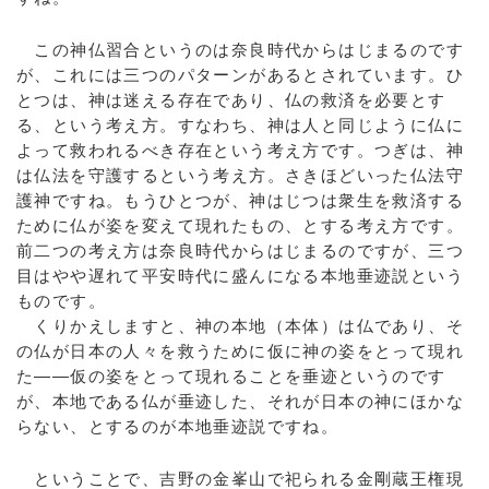
この神仏習合というのは奈良時代からはじまるのです
が、これには三つのパターンがあるとされています。ひ
とつは、神は迷える存在であり、仏の救済を必要とす
る、という考え方。すなわち、神は人と同じように仏に
よって救われるべき存在という考え方です。つぎは、神
は仏法を守護するという考え方。さきほどいった仏法守
護神ですね。もうひとつが、神はじつは衆生を救済する
ために仏が姿を変えて現れたもの、とする考え方です。
前二つの考え方は奈良時代からはじまるのですが、三つ
目はやや遅れて平安時代に盛んになる本地垂迹説という
ものです。
くりかえしますと、神の本地（本体）は仏であり、そ
の仏が日本の人々を救うために仮に神の姿をとって現れ
た――仮の姿をとって現れることを垂迹というのです
が、本地である仏が垂迹した、それが日本の神にほかな
らない、とするのが本地垂迹説ですね。
ということで、吉野の金峯山で祀られる金剛蔵王権現