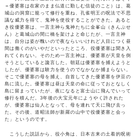
＝優婆塞は在家のまま仏道に勤しむ信徒のこと）は、葛
城山の洞窟に籠って修行を重ね、孔雀明王の呪法で不思
議な威力を得て、鬼神を使役することができた。あると
き役優婆塞は、一言主神ら鬼神たちに金峯山（きんぷせ
ん）と葛城山の間に橋を架けよと命じたが、一言主神
は、自分は姿が醜いので夜ならいいけれど人目につく昼
間は働くのがいやだといったところ、役優婆塞は聞き入
れてくれない。そのため一言主神は、優婆塞が天皇を倒
そうとしていると讒言した。朝廷は優婆塞を捕えようと
したが、優婆塞は験力を使うのでなかなか捕まらない。
そこで優婆塞の母を捕え、自首してきた優婆塞を伊豆の
島に流した。優婆塞は昼は天皇の命に従っておとなしく
島に留まっていたが、夜になると富士山に飛んでいって
修行を積んだ。3年後の大宝元年にようやく許された
が、優婆塞は仙人となって、母を連れて天に飛び去っ
た。その後、道昭法師が新羅の山中で役優婆塞と会っ
た」というのです。
こうした説話から、役小角は、日本古来の土着的呪術