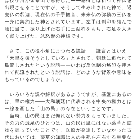
は役小角が金峯山で感得した――感得とは祈って神仏を
出現させることですが、そうして生み出された神で、過
去仏の釈迦、現在仏の千手観音、未来仏の弥勒の三仏を
一身に集約した神とされています。左手は剣印を結んで
腰に当て、振り上げた右手に三鈷杵をもち、右足を大き
く蹴り上げた、忿怒形の神様です。
さて、この役小角にまつわる説話――讒言とはいえ
「天皇を覆そうとしている」とされて、朝廷に追われて
島流しされたという説話――いわば反体制の烙印を押さ
れて配流されたという説話は、どのような背景や意味を
もっているのでしょうか。
いろいろな説や解釈があるようですが、基盤にあるの
は、里の権力――大和朝廷に代表される中央の権力とは
一線を画した「山の民」の存在ということです。
当時、山の民はまだ侮れない勢力をもっていました。
その力の源泉のひとつは、山の民は里にはない薬草と鉱
物を握っていたことです。医療が発達していなかった古
代においては、薬草の知識は人の生死を左右する重要な