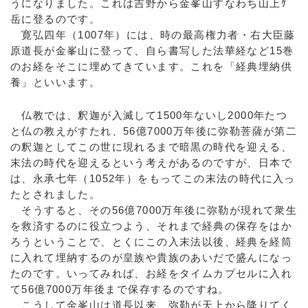
うになりました。これは吉野から金峯山すなわち山上ｹ
岳に登るのです。
寛弘四年（1007年）には、時の最高権力者・右大臣藤
原道長が金峯山に登って、自ら書写した法華経など15巻
のお経をそこに埋めてきています。これを「経典埋納供
養」といいます。
仏教では、釈迦が入滅して1500年ないし2000年たつ
と仏の教えがすたれ、56億7000万年後に弥勒菩薩が第二
の釈迦としてこの世に現れるまで暗黒の時代を迎える、
末法の時代を迎えるという考えがあるのですが、日本で
は、永承七年（1052年）をもってこの末法の時代に入っ
たとされました。
そうすると、その56億7000万年後に弥勒が現れて衆生
を救済するのに役立つよう、それまで経典の保存をはか
ろうということで、とくにこの入末法以後、経典を経筒
に入れて埋納するのが皇族や貴族のあいだで盛んになっ
たのです。いってみれば、お経をタイムカプセルに入れ
て56億7000万年後まで保存するのですね。
こうして金峯山は道長以来、弥勒が天上から降りてく