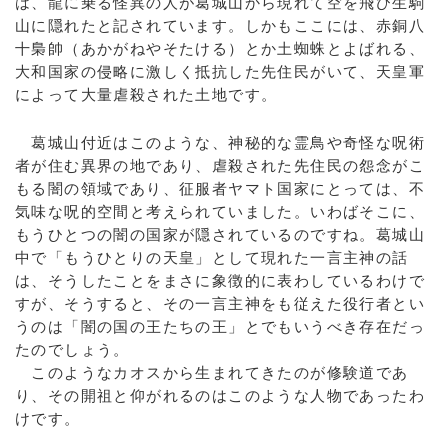
は、龍に乗る怪異の人が葛城山から現れて空を飛び生駒
山に隠れたと記されています。しかもここには、赤銅八
十梟帥（あかがねやそたける）とか土蜘蛛とよばれる、
大和国家の侵略に激しく抵抗した先住民がいて、天皇軍
によって大量虐殺された土地です。
葛城山付近はこのような、神秘的な霊鳥や奇怪な呪術
者が住む異界の地であり、虐殺された先住民の怨念がこ
もる闇の領域であり、征服者ヤマト国家にとっては、不
気味な呪的空間と考えられていました。いわばそこに、
もうひとつの闇の国家が隠されているのですね。葛城山
中で「もうひとりの天皇」として現れた一言主神の話
は、そうしたことをまさに象徴的に表わしているわけで
すが、そうすると、その一言主神をも従えた役行者とい
うのは「闇の国の王たちの王」とでもいうべき存在だっ
たのでしょう。
このようなカオスから生まれてきたのが修験道であ
り、その開祖と仰がれるのはこのような人物であったわ
けです。