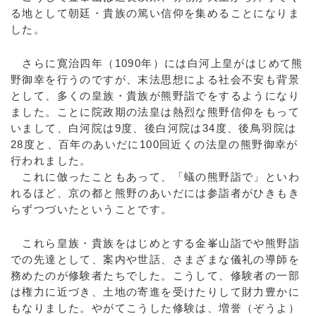
る地として朝廷・貴族の篤い信仰を集めることになりま
した。
さらに寛治四年（1090年）には白河上皇がはじめて熊
野御幸を行うのですが、末法思想による社会不安も背景
として、多くの皇族・貴族が熊野詣でをするようになり
ました。ことに院政期の法皇は熱烈な熊野信仰をもって
いまして、白河院は9度、後白河院は34度、後鳥羽院は
28度と、百年のあいだに100回近くの法皇の熊野御幸が
行われました。
これに倣ったこともあって、「蟻の熊野詣で」といわ
れるほど、京の都と熊野のあいだには参詣者がひきもき
らずつづいたということです。
これら皇族・貴族をはじめとする金峯山詣でや熊野詣
での先達として、案内や世話、さまざまな儀礼の導師を
務めたのが修験者たちでした。こうして、修験者の一部
は権力に近づき、土地の寄進を受けたりして財力豊かに
もなりました。やがてこうした修験は、増誉（ぞうよ）