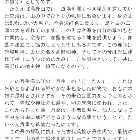
の鎮守）としてです。
たとえば高野山では、道場を開くべき場所を探してい
た空海は、山の中でひとりの猟師に出会います。身の丈
は8尺に近い大男で、全身深紅色に染まり、黒と白の二
頭の犬を連れています。この男は空海を自分の母のもと
に案内し、空海に、伽藍を建てる土地を提供しよう、伽
藍の建立にも協力しようと申し出るのです。この猟師は
狩場明神、またの名を高野明神、そしてその母は丹生津
比咩神（にうつひめのかみ）、丹生明神といって、共に
高野山の地主神・鎮守になるのです。
この丹生津比咩の「丹生」の「丹（たん）」。これは
朱砂ともよばれる鮮やかな朱色をした鉱物で、おもに水
銀の原料とされますが、その朱色は霊力をもつものとさ
れて、寺院や神社の荘厳や、印の朱肉に使われ、また、
これから作った薬・丹薬は、不老長寿や、仙人になって
空中を自由に飛行できるようになる薬ということで、た
いへん貴重な鉱物だったのです。
この丹の採取に携わった古代氏族が丹生氏で、最初の
ほうで、山の民は鉱物を独占したことで力をもってい