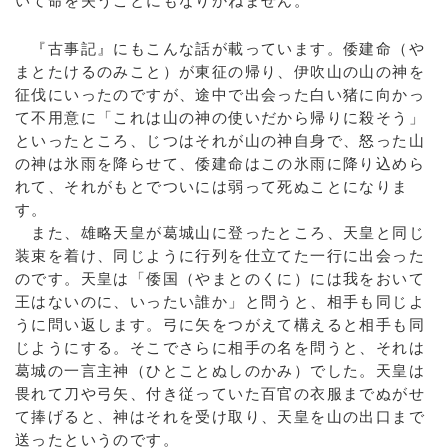
いて命を失うことにもなりかねません。
『古事記』にもこんな話が載っています。倭建命（や
まとたけるのみこと）が東征の帰り、伊吹山の山の神を
征伐にいったのですが、途中で出会った白い猪に向かっ
て不用意に「これは山の神の使いだから帰りに殺そう」
といったところ、じつはそれが山の神自身で、怒った山
の神は氷雨を降らせて、倭建命はこの氷雨に降り込めら
れて、それがもとでついには弱って死ぬことになりま
す。
また、雄略天皇が葛城山に登ったところ、天皇と同じ
装束を着け、同じように行列を仕立てた一行に出会った
のです。天皇は「倭国（やまとのくに）には我をおいて
王はないのに、いったい誰か」と問うと、相手も同じよ
うに問い返します。弓に矢をつがえて構えると相手も同
じようにする。そこでさらに相手の名を問うと、それは
葛城の一言主神（ひとことぬしのかみ）でした。天皇は
畏れて刀や弓矢、付き従っていた百官の衣服までぬがせ
て捧げると、神はそれを受け取り、天皇を山の出口まで
送ったというのです。