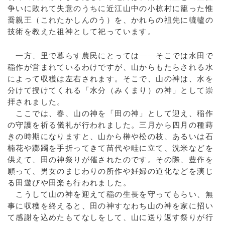
争いに敗れて失意のうちに近江山中の小椋村に籠った惟
喬親王（これたかしんのう）を、かれらの祖先に轆轤の
技術を教えた祖神として祀っています。
一方、里で暮らす農民にとっては――そこでは水田で
稲作が営まれているわけですが、山からもたらされる水
によって収穫は左右されます。そこで、山の神は、水を
分けて授けてくれる「水分（みくまり）の神」として崇
拝されました。
ここでは、春、山の神を「田の神」として迎え、稲作
の守護を祈る儀礼が行われました。三月から四月の種蒔
きの時期になりますと、山から榊や松の枝、あるいは石
楠花や躑躅を手折ってきて苗代や畦に立て、洗米などを
供えて、田の神祭りが催されたのです。その際、豊作を
願って、男女のまじわりの所作や妊婦の道化などを演じ
る田遊びや田楽も行われました。
こうして山の神を迎えて稲の生長を守ってもらい、無
事に収穫を終えると、田の神すなわち山の神を家に招い
て感謝を込めたもてなしをして、山に送り返す祭りが行