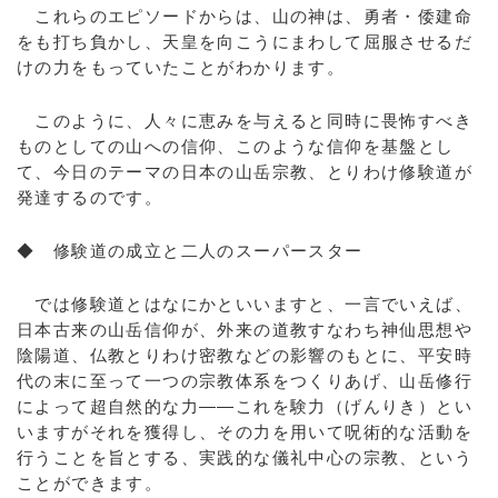
これらのエピソードからは、山の神は、勇者・倭建命
をも打ち負かし、天皇を向こうにまわして屈服させるだ
けの力をもっていたことがわかります。
このように、人々に恵みを与えると同時に畏怖すべき
ものとしての山への信仰、このような信仰を基盤とし
て、今日のテーマの日本の山岳宗教、とりわけ修験道が
発達するのです。
◆ 修験道の成立と二人のスーパースター
では修験道とはなにかといいますと、一言でいえば、
日本古来の山岳信仰が、外来の道教すなわち神仙思想や
陰陽道、仏教とりわけ密教などの影響のもとに、平安時
代の末に至って一つの宗教体系をつくりあげ、山岳修行
によって超自然的な力――これを験力（げんりき）とい
いますがそれを獲得し、その力を用いて呪術的な活動を
行うことを旨とする、実践的な儀礼中心の宗教、という
ことができます。