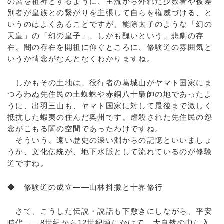
の宮を祖神とするように、主流から外れた少数者や被差
別者が皇族との繋がりを主張して自らを権威づける、と
いうのはよくあることですが、能除太子のような「幻の
天皇」の「幻の皇子」、しかも醜いという、悲劇の存
在、闇の存在を開祖に仰ぐところに、修験道の雰囲気と
いうか情念がなんとなくわかりますね。
しかもその土地は、役行者の葛城山がヤマト国家にま
つろわぬ先住民の土蜘蛛や赤銅八十梟帥の地であったよ
うに、出羽三山も、ヤマト国家に対して最後まで激しく
抵抗した蝦夷の住んだ奥州です。虐殺された先住民の怨
念がこもる闇の空間であったわけですね。
そういう、遠い歴史の深い淵からの記憶といいましょ
うか、文化伝統が、地下水脈として流れているのが修験
道ですね。
◆ 修験道の成立――山林抖擻と十界修行
さて、こうした伝説・説話も下敷きにしながら、平安
時代――8世紀から12世紀頃にかけて、大自然の中に入