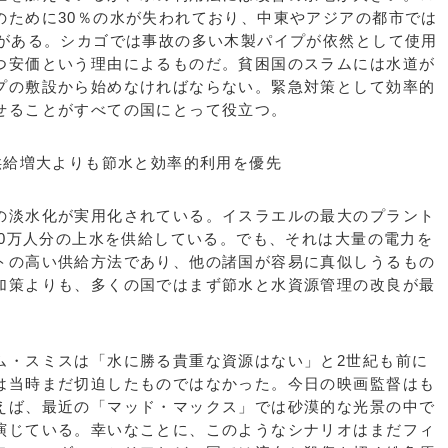
のために30％の水が失われており、中東やアジアの都市では
ろがある。シカゴでは事故の多い木製パイプが依然として使用
つ安価という理由によるものだ。貧困国のスラムには水道が
プの敷設から始めなければならない。緊急対策として効率的
せることがすべての国にとって役立つ。
供給増大よりも節水と効率的利用を優先
淡水化が実用化されている。イスラエルの最大のプラント
50万人分の上水を供給している。でも、それは大量の電力を
トの高い供給方法であり、他の諸国が容易に真似しうるもの
加策よりも、多くの国ではまず節水と水資源管理の改良が最
・スミスは「水に勝る貴重な資源はない」と2世紀も前に
は当時まだ切迫したものではなかった。今日の映画監督はも
えば、最近の「マッド・マックス」では砂漠的な光景の中で
演じている。幸いなことに、このようなシナリオはまだフィ