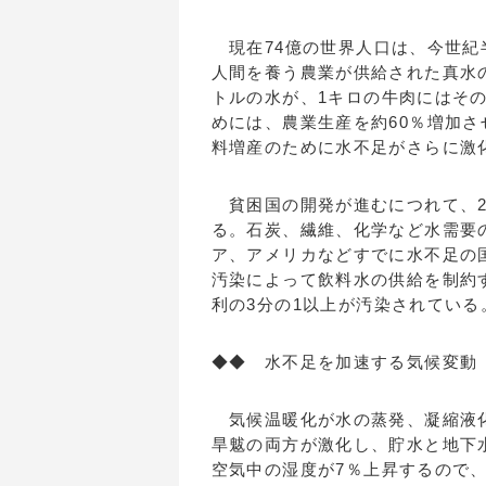
現在74億の世界人口は、今世紀
人間を養う農業が供給された真水の
トルの水が、1キロの牛肉にはその
めには、農業生産を約60％増加
料増産のために水不足がさらに激
貧困国の開発が進むにつれて、21
る。石炭、繊維、化学など水需要
ア、アメリカなどすでに水不足の
汚染によって飲料水の供給を制約
利の3分の1以上が汚染されている
◆◆ 水不足を加速する気候変動
気候温暖化が水の蒸発、凝縮液化
旱魃の両方が激化し、貯水と地下
空気中の湿度が7％上昇するので