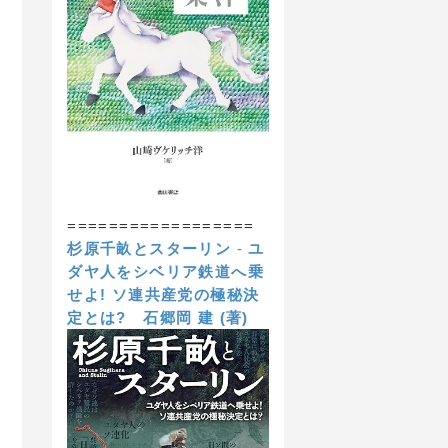
==================
杉原千畝とスターリン
-
ユ
ダヤ人をシベリア鉄道へ乗
せよ! ソ連共産党の極秘決
定とは?
石郷岡 建 (著)