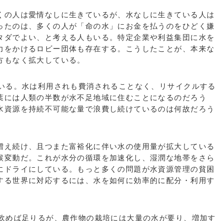
の人は愛情なしに生きているが、水なしに生きている人は
ったのは、多くの人が「命の水」にお金を払うのをひどく嫌
タダでよい、と考える人もいる。特定企業や利益集団に水を
力をかけるロビー団体も存在する。こうしたことが、本来な
方もなく拡大している。
いる。水は利用されも費消されることなく、リサイクルする
葉には人類の半数が水不足地域に住むことになるのだろう
水資源を持続不可能な量で浪費し続けているのは何故だろう
え続け、且つまた富裕化に伴い水の使用量が拡大している
候変動だ。これが水分の循環を加速化し、湿潤な地帯をさら
にドライにしている。もっと多くの問題が水資源管理の貧困
する世界に対応するには、水を如何に効率的に配分・利用す
飲めば足りるが、農作物の栽培には大量の水が要り、増加す