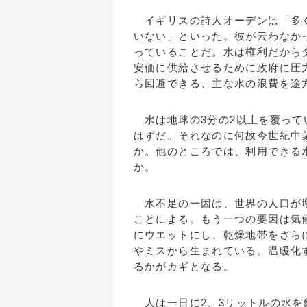
イギリスの詩人オーデンは「多く
いない」といった。彼が云わなか
っていることだ。水は権利だから
安価に供給させるために政府に圧
ら回避できる、主な水の浪費を途
水は地球の3分の2以上を覆って
はずだ。それなのに何故今世紀中
か。他のところでは、利用できる
か。
水不足の一因は、世界の人口が増
ことによる。もう一つの要因は気
にウエットにし、乾燥地帯をさら
やミスから生まれている。温暖化
るかがカギとなる。
人は一日に2、3リットルの水を