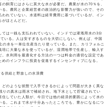
畜の飼育にはさらに莫大な水が必要だ。農業が水の70％を、
いる。農民と企業経営者の政治的な影響力が強いので、その
払われていない。水道料は経常費用に基づいているが、イン
ろがほとんどだ。
ては一銭も支払われていない。インドでは灌漑用水の3分
れている。人は安すぎるものを大切にしない。例えば、中国
以上の水を一単位生産当たり使っている。また、カリフォルニ
栽培に大量な水を使っているが、湿潤地帯で生産し、輸入す
だ。水利用を最適化する方法の一つは料金の適切な設定であ
ためのインフラに投資を促進するインセンティブになる。
する供給と野放しの水浪費
どのような状態で入手できるかによって問題が大きく異な
、残りの真水は雨水で補給され、地下水として貯蔵されてい
居住していた人類が、今日では他の経済的要因によって水の
いる。これまで水が十分あったところでも、豊かになるにつ