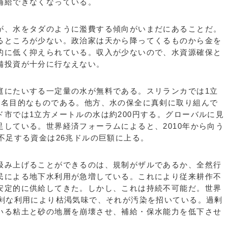
補給できなくなっている。
、水をタダのように濫費する傾向がいまだにあることだ。
るところが少ない。政治家は天から降ってくるものから金を
的に低く抑えられている。収入が少ないので、水資源確保と
備投資が十分に行なえない。
にたいする一定量の水が無料である。スリランカでは1立
と名目的なものである。他方、水の保全に真剣に取り組んで
市では1立方メートルの水は約200円する。グローバルに見
している。世界経済フォーラムによると、2010年から向う
不足する資金は26兆ドルの巨額に上る。
み上げることができるのは、規制がザルであるか、全然行
民による地下水利用が急増している。これにより従来耕作不
安定的に供給してきた。しかし、これは持続不可能だ。世界
過剰な利用により枯渇気味で、それが汚染を招いている。過剰
いる粘土と砂の地層を崩壊させ、補給・保水能力を低下させ