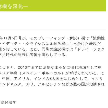
危機を深化―
年11月5日号が、そのブリーフィング（解説）欄で「流動性
クイディティ・クライシスは金融危機に引っ掛けた表現だ
機を指している。また、同号の論説欄では「ドライ・ファク
不足時代の到来に警笛を鳴らしている。
よると、2040年までに深刻な水不足に悩む地域として中
ベリア半島（スペイン・ポルトガル）が挙げられている。ま
、中国、アメリカ、インドの3大国をはじめとして、イタリ
インドネシア、チリ、アルゼンチンなど多数の国が指摘され
政治経済学