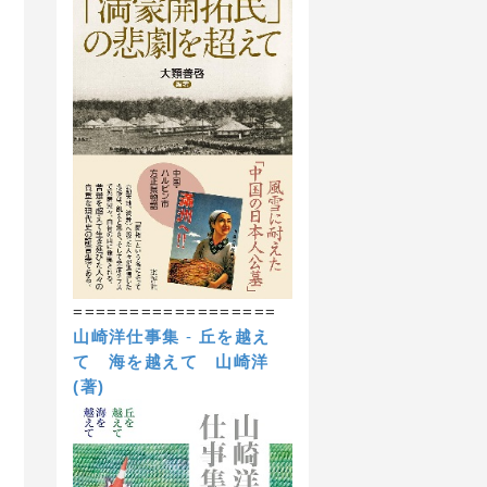
==================
山崎洋仕事集
-
丘を越え
て 海を越えて
山崎洋
(著)