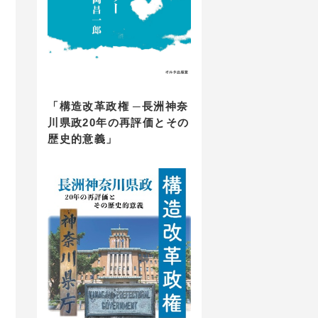
「構造改革政権 ─長洲神奈
川県政20年の再評価とその
歴史的意義」