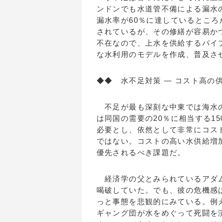
ンドンでも水道管不備による漏水
漏水率が60％に達しているとこ
されているが、その修繕が容易か
不在なので、上水を供給するパイ
な水利用のモデルを作成、普及さ
◆◆ 水不足対策 ― コスト高の
不足が最も深刻な中東では海水の
は同国の需要の20％に相当する1
必要とし、依然として非常にコス
ではない。コストの高い水供給増
優先されるべき課題だ。
経済学の父とみられているアダム
喝破していた。でも、彼の危機感
っと事態を悲観的にみている。例
ギャング団が水をめぐって死闘を