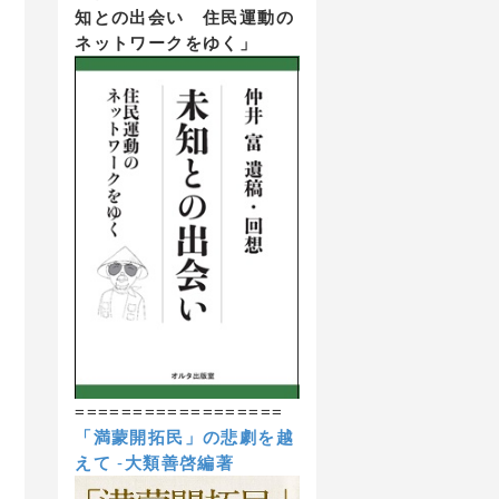
知との出会い 住民運動の
ネットワークをゆく」
==================
「満蒙開拓民」の悲劇を越
えて
-
大類善啓編著