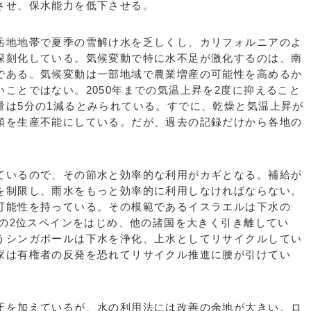
させ、保水能力を低下させる。
地地帯で夏季の雪解け水を乏しくし、カリフォルニアのよ
深刻化している。気候変動で特に水不足が激化するのは、南
である。気候変動は一部地域で農業増産の可能性を高めるか
ことではない。2050年までの気温上昇を2度に抑えること
量は5分の1減るとみられている。すでに、乾燥と気温上昇が
類を生産不能にしている。だが、過去の記録だけから各地の
。
いるので、その節水と効率的な利用がカギとなる。補給が
を制限し、雨水をもっと効率的に利用しなければならない。
可能性を持っている。その模範であるイスラエルは下水の
％の2位スペインをはじめ、他の諸国を大きく引き離してい
うシンガポールは下水を浄化、上水としてリサイクルしてい
家は有権者の反発を恐れてリサイクル推進に腰が引けてい
を加えているが、水の利用法には改善の余地が大きい。ロ