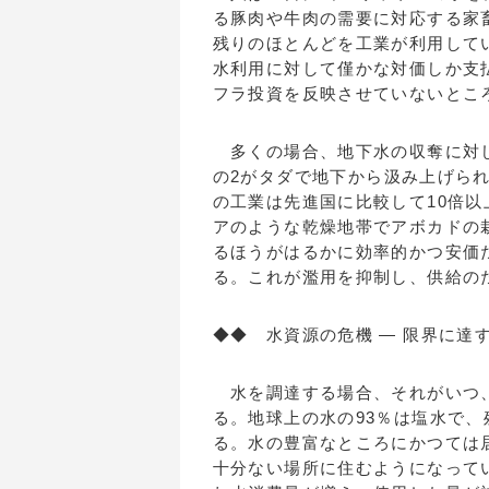
る豚肉や牛肉の需要に対応する家
残りのほとんどを工業が利用して
水利用に対して僅かな対価しか支
フラ投資を反映させていないとこ
多くの場合、地下水の収奪に対し
の2がタダで地下から汲み上げら
の工業は先進国に比較して10倍
アのような乾燥地帯でアボカドの
るほうがはるかに効率的かつ安価
る。これが濫用を抑制し、供給の
◆◆ 水資源の危機 ― 限界に達
水を調達する場合、それがいつ、
る。地球上の水の93％は塩水で
る。水の豊富なところにかつては
十分ない場所に住むようになって