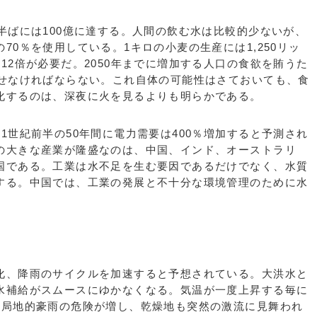
半ばには100億に達する。人間の飲む水は比較的少ないが、
70％を使用している。1キロの小麦の生産には1,250リッ
12倍が必要だ。2050年までに増加する人口の食欲を賄うた
させなければならない。これ自体の可能性はさておいても、食
化するのは、深夜に火を見るよりも明らかである。
世紀前半の50年間に電力需要は400％増加すると予測され
の大きな産業が隆盛なのは、中国、インド、オーストラリ
国である。工業は水不足を生む要因であるだけでなく、水質
する。中国では、工業の発展と不十分な環境管理のために水
。
、降雨のサイクルを加速すると予想されている。大洪水と
水補給がスムースにゆかなくなる。気温が一度上昇する毎に
、局地的豪雨の危険が増し、乾燥地も突然の激流に見舞われ