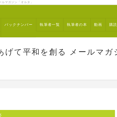
ルマガジン「オルタ」
バックナンバー
執筆者一覧
執筆者の本
動画
購
あげて平和を創る メールマガ
来