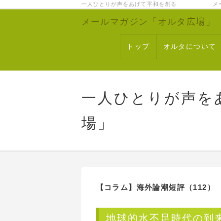
一人ひとりが声をあげて平和を創る メー
メールマガジン「オルタ広場」
トップ
オルタについて
一人ひとりが声を
場」
【コラム】
海外論潮短評
（112）
地球的水不足時代の到