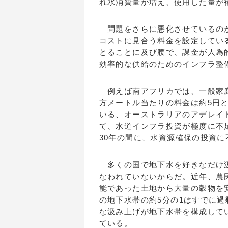
れ水消費量が増え、使用した量が
問題をさらに悪化させているのが
コストに見合う料金を設定してい
とることに及び腰で、課金が人為
効率的な供給のためのインフラ整
例えば南アフリカでは、一般家庭
方メートル当たりの料金は約5円
いる、オーストラリアのアデレイド
て、水道インフラ投資が極度に不足
30年の間に、水資源確保の投資に
多くの国で地下水を好きなだけ汲
なわれていないからだ。近年、農
能であった土地から大量の穀物を
の地下水帯の約5分の1はすでに
な汲み上げが地下水帯を構成して
ている。