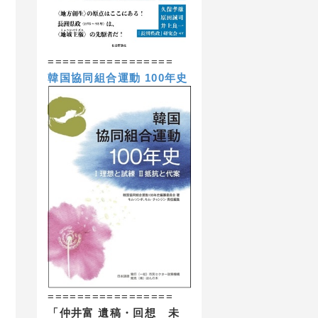
=================
韓国協同組合運動 100年史
=================
「仲井富 遺稿・回想 未