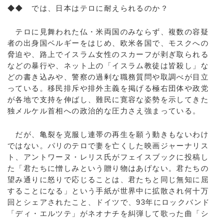
◆◆ では、日本はテロに耐えられるのか？
テロに見舞われた仏・米両国のみならず、複数の容疑
者の出身国ベルギーをはじめ、欧米各国で、モスクへの
脅迫や、路上でイスラム女性のスカーフが剥ぎ取られる
などの暴行や、ネット上の「イスラム教徒は皆殺し」な
どの書き込みや、警察の過剰な職務質問や取調べが目立
っている。移民排斥や排外主義を掲げる極右団体や政党
が各地で支持を伸ばし、難民に寛容な姿勢を示してきた
独メルケル首相への政治的な圧力さえ強まっている。
だが、亀裂を克服し連帯の再生を願う動きもないわけ
ではない。パリのテロで妻を亡くした映画ジャーナリス
ト、アントワーヌ・レリス氏がフェイスブックに投稿し
た「君たちに憎しみという贈り物はあげない。君たちの
望み通りに怒りで応じることは、君たちと同じ無知に屈
することになる」という手紙が世界中に拡散され何十万
回とシェアされたこと、ドイツで、93年にロックバンド
「ディ・エルツテ」がネオナチを糾弾して歌った曲「シ