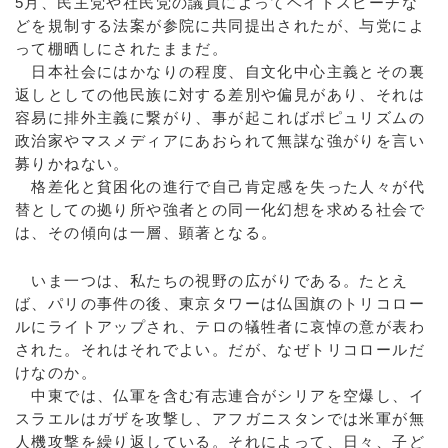
5月、民主党や社民党の議員によってヘイトスピーチな
どを規制する法案が参院に共同提出されたが、与党によ
って棚晒しにされたままだ。
日本社会にはかなりの程度、自文化中心主義とその裏
返しとしての他民族に対する差別や偏見があり、それは
容易に排外主義に繋がり、事が起こればポピュリズムの
政治家やマスメディアにあおられて無謀な強がりを言い
募りかねない。
格差化と貧困化の進行で自己肯定感を失った人々が代
替としての拠り所や強者との同一化幻想を求める社会で
は、その傾向は一層、顕著となる。
いま一つは、私たちの視野の広がりである。たとえ
ば、パリの事件の後、東京タワーは仏国旗のトリコロー
ルにライトアップされ、テロの犠牲者に哀悼の意が表わ
された。それはそれでよい。だが、なぜトリコロールだ
けなのか。
中東では、仏軍を含む有志連合がシリアを空爆し、イ
スラエルはガザを攻撃し、アフガニスタンでは米軍が無
人機攻撃を繰り返している。それによって、日々、子ど