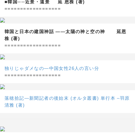
■韓国──近景・遠景 延 恩株 (著)
==================
韓国と日本の建国神話 ——太陽の神と空の神 延恩
株 (著)
==================
独りじゃダメなの―中国女性26人の言い分
==================
落穂拾記―新聞記者の後始末 (オルタ叢書) 単行本 –羽原
清雅 (著)