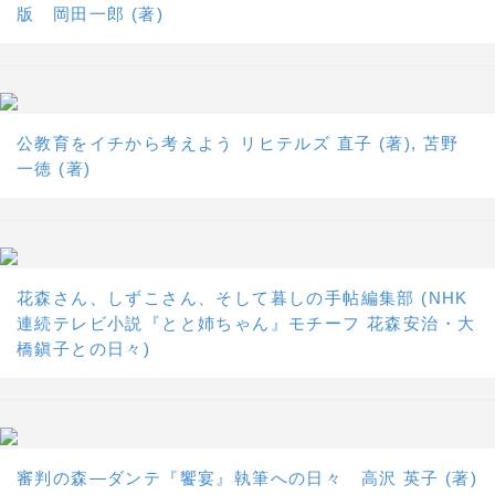
版 岡田一郎 (著)
公教育をイチから考えよう リヒテルズ 直子 (著), 苫野
一徳 (著)
花森さん、しずこさん、そして暮しの手帖編集部 (NHK
連続テレビ小説『とと姉ちゃん』モチーフ 花森安治・大
橋鎭子との日々)
審判の森―ダンテ『饗宴』執筆への日々 高沢 英子 (著)