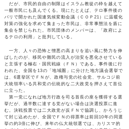
だが、市民的自由の制限はイスラム教徒の枠を越えて
一般市民にも及んでくる。現にたとえば、テロ事件後の
パリで開かれた国連気候変動会議（ＣＯＰ21）に温暖化
対策の強化を求めて集まった市民は、非常事態法を盾に
集会を禁じられた。市民団体のメンバーは、「政府によ
るテロの利用」と批判している。
一方、人々の恐怖と憎悪の高まりを追い風に勢力を伸
ばしたのが、移民や難民の流入が治安を悪化させている
と主張する極右・国民戦線（ＦＮ）である。事件後に行
われた、全国を13の「地域圏」に分けた地方議会選挙で
は、6選挙区でＦＮが、政権与党の社会党、サルコジ前
大統領率いる共和党の伝統的な二大政党を押さえて首位
に立った。
第一党になれば地方行政を司る首長の座を獲得する選
挙だが、過半数に達する党がない場合は決選投票に進
む。決戦投票では二大政党が反ＦＮで協調し、かろうじ
て封じ込めたが、全国でＦＮの得票率は前回10年の同選
挙の約3倍に伸び、来年の仏大統領選では、カリスマ的