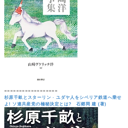
==================
杉原千畝とスターリン
-
ユダヤ人をシベリア鉄道へ乗せ
よ! ソ連共産党の極秘決定とは?
石郷岡 建 (著)