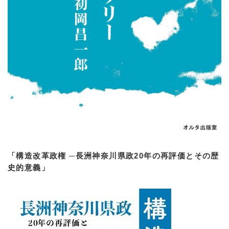
「構造改革政権 ─長洲神奈川県政20年の再評価とその歴
史的意義」