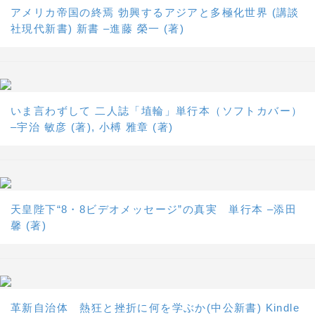
アメリカ帝国の終焉 勃興するアジアと多極化世界 (講談
社現代新書) 新書 –進藤 榮一 (著)
いま言わずして 二人誌「埴輪」単行本（ソフトカバー）
–宇治 敏彦 (著), 小榑 雅章 (著)
天皇陛下“8・8ビデオメッセージ”の真実 単行本 –添田
馨 (著)
革新自治体 熱狂と挫折に何を学ぶか(中公新書) Kindle