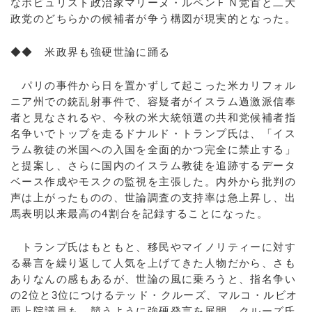
なポピュリスト政治家マリーヌ・ルペンＦＮ党首と二大
政党のどちらかの候補者が争う構図が現実的となった。
◆◆ 米政界も強硬世論に踊る
パリの事件から日を置かずして起こった米カリフォル
ニア州での銃乱射事件で、容疑者がイスラム過激派信奉
者と見なされるや、今秋の米大統領選の共和党候補者指
名争いでトップを走るドナルド・トランプ氏は、「イス
ラム教徒の米国への入国を全面的かつ完全に禁止する」
と提案し、さらに国内のイスラム教徒を追跡するデータ
ベース作成やモスクの監視を主張した。内外から批判の
声は上がったものの、世論調査の支持率は急上昇し、出
馬表明以来最高の4割台を記録することになった。
トランプ氏はもともと、移民やマイノリティーに対す
る暴言を繰り返して人気を上げてきた人物だから、さも
ありなんの感もあるが、世論の風に乗ろうと、指名争い
の2位と3位につけるテッド・クルーズ、マルコ・ルビオ
両上院議員も、競うように強硬発言を展開。クルーズ氏