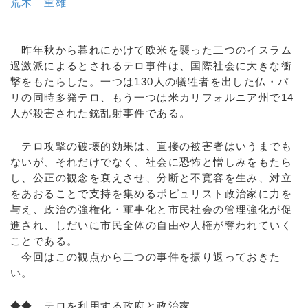
荒木 重雄
昨年秋から暮れにかけて欧米を襲った二つのイスラム
過激派によるとされるテロ事件は、国際社会に大きな衝
撃をもたらした。一つは130人の犠牲者を出した仏・パ
リの同時多発テロ、もう一つは米カリフォルニア州で14
人が殺害された銃乱射事件である。
テロ攻撃の破壊的効果は、直接の被害者はいうまでも
ないが、それだけでなく、社会に恐怖と憎しみをもたら
し、公正の観念を衰えさせ、分断と不寛容を生み、対立
をあおることで支持を集めるポピュリスト政治家に力を
与え、政治の強権化・軍事化と市民社会の管理強化が促
進され、しだいに市民全体の自由や人権が奪われていく
ことである。
今回はこの観点から二つの事件を振り返っておきた
い。
◆◆ テロを利用する政府と政治家