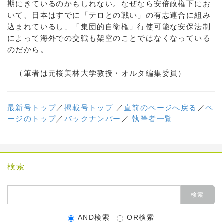
期にきているのかもしれない。なぜなら安倍政権下にお
いて、日本はすでに「テロとの戦い」の有志連合に組み
込まれているし、「集団的自衛権」行使可能な安保法制
によって海外での交戦も架空のことではなくなっている
のだから。
（筆者は元桜美林大学教授・オルタ編集委員）
最新号トップ
／
掲載号トップ
／
直前のページへ戻る
／
ペ
ージのトップ
／
バックナンバー
／
執筆者一覧
検索
AND検索
OR検索