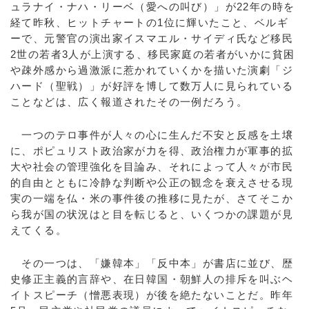
ュラナイ・ナハ・リーベ（愛への叫び）」が22年の時を
経て昨秋、ヒットチャートの1位に輝いたこと、ベルギ
ーで、元警官の演出家イスマエル・サイディ氏など移民
2世の若者3人が上演する、移民家庭の若者がいかに貧困
や疎外感から過激派に惹かれていくかを描いた演劇「ジ
ハード（聖戦）」が好評を博して数万人に見られている
ことなどは、広く報道されたその一例だろう。
一つのテロ事件が人々の心に生んだ不安と反感を土壌
に、ポピュリスト政治家が力を得、政治権力が軍事的拡
大や社会の管理強化を目論み、それによって人々が市民
的自由とともに冷静な判断や公正の観念を衰えさせる現
実の一端を仏・米の事件後の推移に見たが、さてそこか
ら我が国の状況はと目を転じると、いくつかの課題が見
えてくる。
その一つは、「嫌韓本」「反中本」が書店に並び、歴
史修正主義的言辞や、在日韓国・朝鮮人の排斥を叫ぶヘ
イトスピーチ（憎悪表現）が後を絶たないことだ。昨年