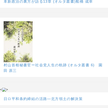
革新政治の裏方が語る13章 (オルタ叢書)船橋 成幸
村山首相秘書官ー社会党人生の軌跡 (オルタ叢書 6) 園
田 原三
<
>
日ロ平和条約締結の活路―北方領土の解決策