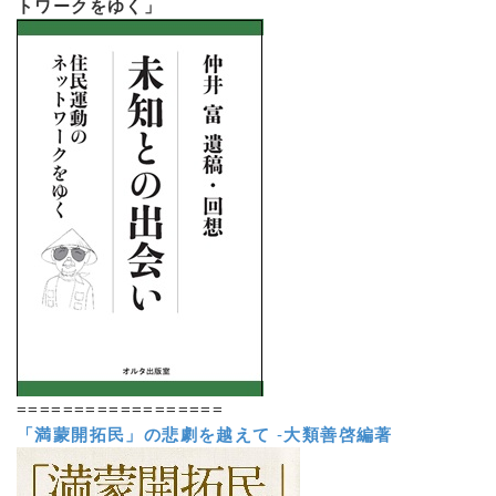
トワークをゆく」
==================
「満蒙開拓民」の悲劇を越えて
-
大類善啓編著