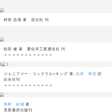
村田 忠禧 著 花伝社 刊
松田 健 著 重化学工業通信社 刊
＝＝＝＝＝＝＝＝＝＝＝＝
(
)
ジェニファー・コックラル=キング 著,
白井 和宏
訳
白水社刊
＝＝＝＝＝＝＝＝＝＝＝＝
田村 紀雄
著
芙蓉書房出版刊