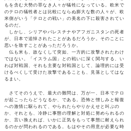
もを含む大勢の罪なき人々が犠牲になっている。欧米で
のテロの犠牲者とは比較にならぬ膨大な数の人々が、欧
米側がいう「テロとの戦い」の美名の下に殺害されてい
るのだ。
しかし、シリアやパレスチナやアフガニスタンの死者
が、日本で追悼されたことがあるだろうか。そのことに
思いを致すことがあっただろうか。
仏も米も、故なくして突如、一方的に攻撃されたわけ
ではない。「イスラム国」との戦いに深く関与する、い
わば対戦国、それも主要な対戦国として、論理的には受
けるべくして受けた攻撃であることも、見落としてはな
るまい。
さてそのうえで、最大の難問は、万が一、日本でテロ
が起こったらどうなるか、である。恐怖と憎しみと報復
への激情に駆られて、やられたらやりかえせと叫ぶの
か、それとも、冷静に事態の理解と対処に努められるの
か、言い換えれば、いかに正気をもって事態に耐えられ
るのかが問われるのである。もはやその用意が必要な時