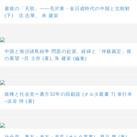
最後の「天朝」――毛沢東・金日成時代の中国と北朝鮮
(下) 沈 志華、 朱 建栄
中国と南沙諸島紛争 問題の起源、経緯と「仲裁裁定」後
の展望 –呉 士存 (著), 朱 建栄 (編集)
政権と社会党ー裏方32年の回顧談 (オルタ叢書 7) 単行本
–浜谷 惇 (著)
社会党―裏方・表方・市長 (オルタ叢書) –早川 勝 (著)