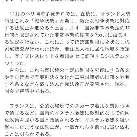
11月のパリ同時多発テロでは、直後に、オランド大統
領はこれを「戦争状態」と断じ、新たな戦争状態に対応
する法改正を進めると宣言。まず、国家非常事態法の10
日間と限定されていた非常事態の期間を3カ月に延長す
る改定を行ない、これによってほぼ無制限に令状なしの
家宅捜査が行われたほか、要注意人物に居住地域を指定
し、電子ブレスレットを着用させて監視するシステムを
つくった。
さらに、これら市民権の一定の制限を可能にする条文
やテロ行為で有罪判決を受けた二重国籍者の国籍を剥奪
する条文などを盛り込んだ憲法改正が発議され、現在、
国会で審議中である。
フランスは、公的な場所でのスカーフ着用を罰則つき
で禁じるなど、国内のイスラム教徒に敵対的なまでの同
化政策を強いる国と指摘されるが、イスラム教徒を狙い
撃ちしたような法改正が、一層かれらを窮地に追い込む
ことは明らかである。