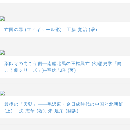
亡国の罪 (フィギュール彩) 工藤 寛治 (著)
薬師寺の向こう側―南船北馬の王権興亡 (幻想史学「向
こう側シリーズ」)–室伏志畔 (著)
最後の「天朝」――毛沢東・金日成時代の中国と北朝鮮
(上) 沈 志華 (著), 朱 建栄 (翻訳)