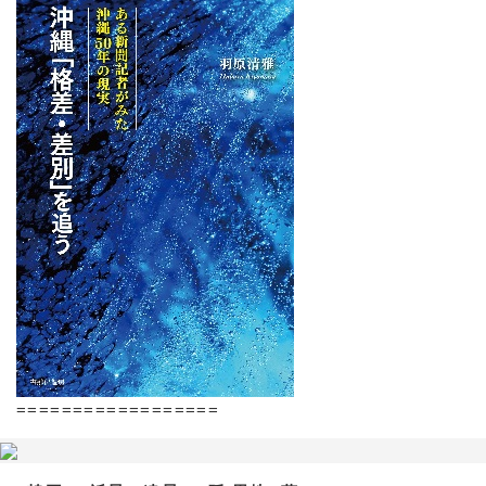
==================