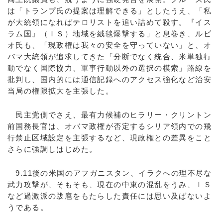
は「トランプ氏の提案は理解できる」としたうえ、「私
が大統領になればテロリストを追い詰めて殺す。『イス
ラム国』（ＩＳ）地域を絨毯爆撃する」と息巻き、ルビ
オ氏も、「現政権は我々の安全を守っていない」と、オ
バマ大統領が追求してきた「分断でなく統合、米単独行
動でなく国際協力、軍事行動以外の選択の模索」路線を
批判し、国内的には通信記録へのアクセス強化など治安
当局の権限拡大を主張した。
民主党側でさえ、最有力候補のヒラリー・クリントン
前国務長官は、オバマ政権が否定するシリア領内での飛
行禁止区域設定を主張するなど、現政権との差異をこと
さらに強調しはじめた。
9.11後の米国のアフガニスタン、イラクへの理不尽な
武力攻撃が、そもそも、現在の中東の混乱をうみ、ＩＳ
など過激派の跋扈をもたらした責任には思い及ばないよ
うである。