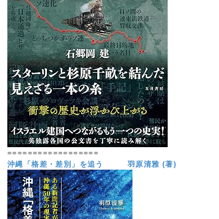
==================
沖縄「格差・差別」を追う 羽原清雅 (著)