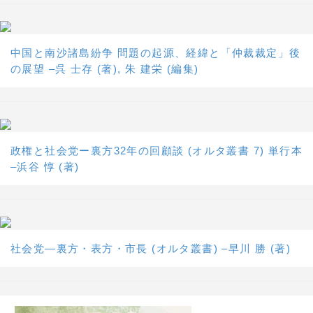
中国と南沙諸島紛争 問題の起源、経緯と「仲裁裁定」後
の展望 –呉 士存 (著), 朱 建栄 (編集)
政権と社会党ー裏方32年の回顧談 (オルタ叢書 7) 単行本
–浜谷 惇 (著)
社会党―裏方・表方・市長 (オルタ叢書) –早川 勝 (著)