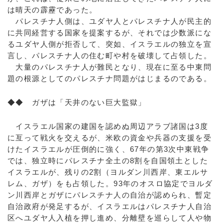
は晴天の霹靂であった。
パレスチナ人側は、ユダヤ人とパレスチナ人が民主的
に共同経営する国家を提案するが、それでは少数派にな
るユダヤ人側が拒否して、突如、イスラエルの独立を宣
言し、パレスチナ人の住む町や村を破壊して占領した。
大量のパレスチナ人が難民となり、現在に至る中東問
題の根源としてのパレスチナ問題がはじまるのである。
◆◆ ガザは「天井のない巨大監獄」
イスラエル国家の建国を認めぬ周辺アラブ諸国は3度
に亙って戦火を交えるが、米欧の資金や兵器の支援を受
けたイスラエルが圧倒的に強く、67年の第3次中東戦争
では、独立時にパレスチナ全土の8割を自国領土とした
イスラエルが、残りの2割（ヨルダン川西岸、東エルサ
レム、ガザ）をも占領した。93年のオスロ協定でヨルダ
ン川西岸とガザにパレスチナ人の自治が認められ、暫定
自治政府が発足するが、イスラエルはパレスチナ人自治
区へユダヤ人入植を押し進め、分離壁を巡らして人や物