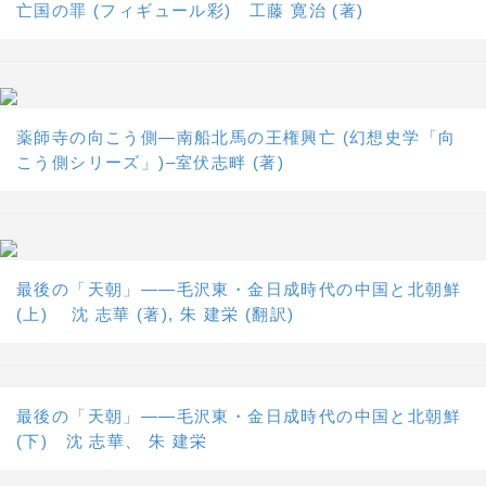
亡国の罪 (フィギュール彩) 工藤 寛治 (著)
薬師寺の向こう側―南船北馬の王権興亡 (幻想史学「向
こう側シリーズ」)–室伏志畔 (著)
最後の「天朝」――毛沢東・金日成時代の中国と北朝鮮
(上) 沈 志華 (著), 朱 建栄 (翻訳)
最後の「天朝」――毛沢東・金日成時代の中国と北朝鮮
(下) 沈 志華、 朱 建栄