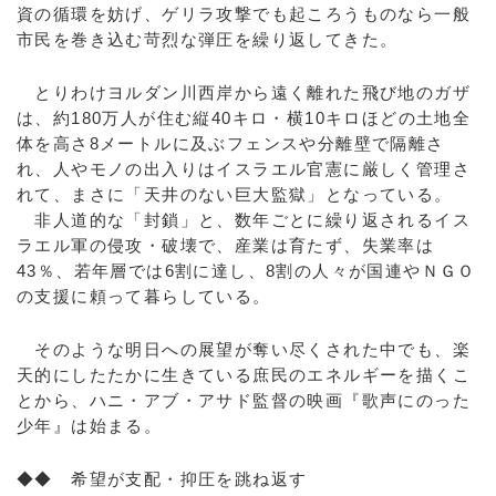
資の循環を妨げ、ゲリラ攻撃でも起ころうものなら一般
市民を巻き込む苛烈な弾圧を繰り返してきた。
とりわけヨルダン川西岸から遠く離れた飛び地のガザ
は、約180万人が住む縦40キロ・横10キロほどの土地全
体を高さ8メートルに及ぶフェンスや分離壁で隔離さ
れ、人やモノの出入りはイスラエル官憲に厳しく管理さ
れて、まさに「天井のない巨大監獄」となっている。
非人道的な「封鎖」と、数年ごとに繰り返されるイス
ラエル軍の侵攻・破壊で、産業は育たず、失業率は
43％、若年層では6割に達し、8割の人々が国連やＮＧＯ
の支援に頼って暮らしている。
そのような明日への展望が奪い尽くされた中でも、楽
天的にしたたかに生きている庶民のエネルギーを描くこ
とから、ハニ・アブ・アサド監督の映画『歌声にのった
少年』は始まる。
◆◆ 希望が支配・抑圧を跳ね返す