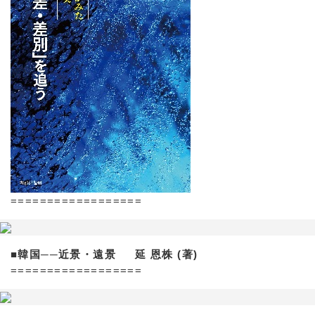
==================
■韓国──近景・遠景 延 恩株 (著)
==================