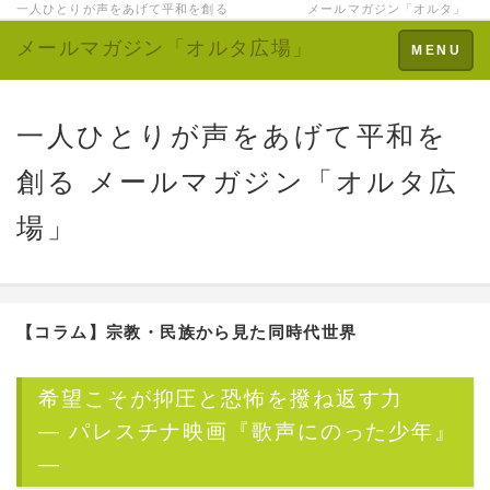
一人ひとりが声をあげて平和を創る メールマガジン「オルタ」
メールマガジン「オルタ広場」
Toggle
MENU
navigation
一人ひとりが声をあげて平和を
創る メールマガジン「オルタ広
場」
【コラム】
宗教・民族から見た同時代世界
希望こそが抑圧と恐怖を撥ね返す力
― パレスチナ映画『歌声にのった少年』
―