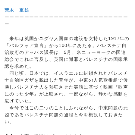
荒木 重雄
ーーーーーーーーーーーーーーーーーーーーーーーーー
ー
来年は英国がユダヤ人国家の建設を支持した1917年の
「バルフォア宣言」から100年にあたる。パレスチナ自
治政府のアッバス議長は、9月、米ニューヨークの国連
総会でこれに言及し、英国に謝罪とパレスチナの国家承
認を求めた。
同じ頃、日本では、イスラエルに封鎖されたパレスチ
ナ自治区ガザを脱出した青年が、中東の人気歌番組で優
勝しパレスチナ人を熱狂させた実話に基づく映画『歌声
にのった少年』が上映され、一部ながら、静かな感動を
広げていた。
今号ではこの二つのことにふれながら、中東問題の元
凶であるパレスチナ問題の過程と今を概観しておきた
い。