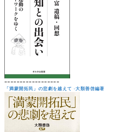
==================
「満蒙開拓民」の悲劇を越えて
-
大類善啓編著