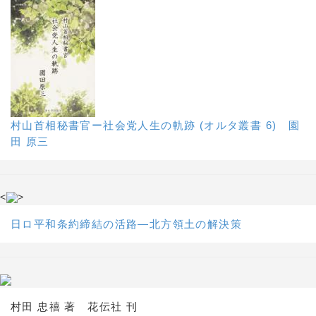
村山首相秘書官ー社会党人生の軌跡 (オルタ叢書 6) 園
田 原三
<
>
日ロ平和条約締結の活路―北方領土の解決策
村田 忠禧 著 花伝社 刊