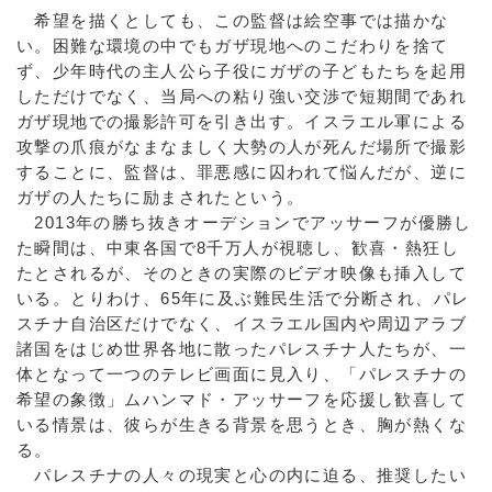
希望を描くとしても、この監督は絵空事では描かな
い。困難な環境の中でもガザ現地へのこだわりを捨て
ず、少年時代の主人公ら子役にガザの子どもたちを起用
しただけでなく、当局への粘り強い交渉で短期間であれ
ガザ現地での撮影許可を引き出す。イスラエル軍による
攻撃の爪痕がなまなましく大勢の人が死んだ場所で撮影
することに、監督は、罪悪感に囚われて悩んだが、逆に
ガザの人たちに励まされたという。
2013年の勝ち抜きオーデションでアッサーフが優勝し
た瞬間は、中東各国で8千万人が視聴し、歓喜・熱狂し
たとされるが、そのときの実際のビデオ映像も挿入して
いる。とりわけ、65年に及ぶ難民生活で分断され、パレ
スチナ自治区だけでなく、イスラエル国内や周辺アラブ
諸国をはじめ世界各地に散ったパレスチナ人たちが、一
体となって一つのテレビ画面に見入り、「パレスチナの
希望の象徴」ムハンマド・アッサーフを応援し歓喜して
いる情景は、彼らが生きる背景を思うとき、胸が熱くな
る。
パレスチナの人々の現実と心の内に迫る、推奨したい