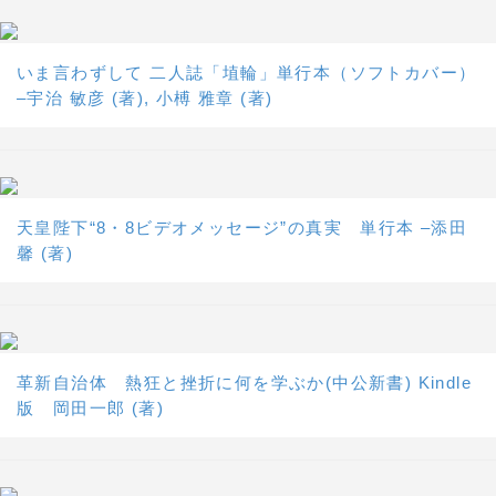
いま言わずして 二人誌「埴輪」単行本（ソフトカバー）
–宇治 敏彦 (著), 小榑 雅章 (著)
天皇陛下“8・8ビデオメッセージ”の真実 単行本 –添田
馨 (著)
革新自治体 熱狂と挫折に何を学ぶか(中公新書) Kindle
版 岡田一郎 (著)