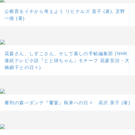
公教育をイチから考えよう リヒテルズ 直子 (著), 苫野
一徳 (著)
花森さん、しずこさん、そして暮しの手帖編集部 (NHK
連続テレビ小説『とと姉ちゃん』モチーフ 花森安治・大
橋鎭子との日々)
審判の森―ダンテ『饗宴』執筆への日々 高沢 英子 (著)