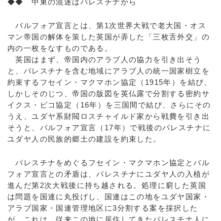
◆◆ 中東の混迷はパレスチナから
バルフォア宣言とは、第1次世界大戦で老大国・オス
マン帝国の解体を策した英国が弄した「三枚舌外交」の
内の一枚をなすものである。
英国はまず、帝国内のアラブ人の協力を引き出そう
と、パレスチナを含む地域にアラブ人の統一国家樹立を
約束するフセイン・マクマホン協定（1915年）を結び、
しかしそのじつ、帝国の版図を英仏露で分割する密約サ
イクス・ピコ協定（16年）を三国間で結び、さらにその
うえ、ユダヤ系財閥ロスチャイルド家から戦費を引き出
そうと、バルフォア宣言（17年）で戦後のパレスチナに
ユダヤ人の民族的郷土の建設を約束した。
パレスチナをめぐるフセイン・マクマホン協定とバル
フォア宣言との矛盾は、パレスチナにユダヤ人の入植が
進んだ第2次大戦後に持ち越される。処理に窮した英国
は問題を国連に丸投げし、国連はこの地をユダヤ国家・
アラブ国家・国連管理地区に3分割する案を採択した
が、これは、従来この地に居住してきたパレスチナ人に