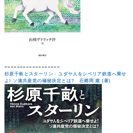
==================
杉原千畝とスターリン
-
ユダヤ人をシベリア鉄道へ乗せ
よ! ソ連共産党の極秘決定とは?
石郷岡 建 (著)