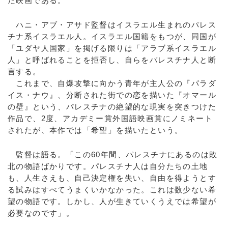
た映画である。
ハニ・アブ・アサド監督はイスラエル生まれのパレス
チナ系イスラエル人。イスラエル国籍をもつが、同国が
「ユダヤ人国家」を掲げる限りは「アラブ系イスラエル
人」と呼ばれることを拒否し、自らをパレスチナ人と断
言する。
これまで、自爆攻撃に向かう青年が主人公の『パラダ
イス・ナウ』、分断された街での恋を描いた『オマール
の壁』という、パレスチナの絶望的な現実を突きつけた
作品で、2度、アカデミー賞外国語映画賞にノミネート
されたが、本作では「希望」を描いたという。
監督は語る。「この60年間、パレスチナにあるのは敗
北の物語ばかりです。パレスチナ人は自分たちの土地
も、人生さえも、自己決定権を失い、自由を得ようとす
る試みはすべてうまくいかなかった。これは数少ない希
望の物語です。しかし、人が生きていくうえでは希望が
必要なのです」。