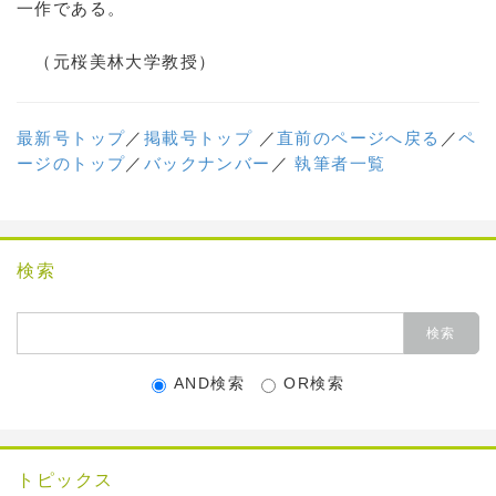
一作である。
（元桜美林大学教授）
最新号トップ
／
掲載号トップ
／
直前のページへ戻る
／
ペ
ージのトップ
／
バックナンバー
／
執筆者一覧
検索
AND検索
OR検索
トピックス