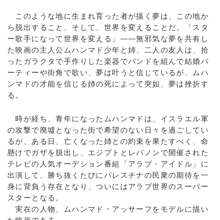
このような地に生まれ育った者が描く夢は、この地か
ら脱出すること、そして、世界を変えることだ。「スタ
ー歌手になって世界を変える」――無邪気な夢を共有し
た映画の主人公ムハンマド少年と姉、二人の友人は、拾
ったガラクタで手作りした楽器でバンドを組んで結婚パ
ーティーや街角で歌い、夢は叶うと信じているが、ムハ
ンマドの才能を信じる姉の死によって突如、夢は挫折す
る。
時が経ち、青年になったムハンマドは、イスラエル軍
の攻撃で廃墟となった街で希望のない日々を過ごしてい
るが、ある日、亡くなった姉との約束を果たすべく、命
懸けでガザを脱出し、エジプトとレバノンで開催された
テレビの人気オーデション番組「アラブ・アイドル」に
出演して、勝ち抜くたびにパレスチナの民衆の期待を一
身に背負う存在となり、ついにはアラブ世界のスーパー
スターとなる。
実在の人物、ムハンマド・アッサーフをモデルに描い