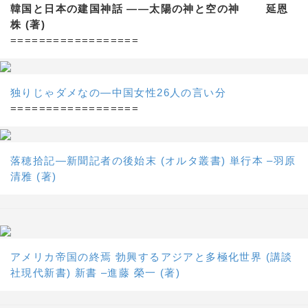
韓国と日本の建国神話 ——太陽の神と空の神 延恩
株 (著)
==================
独りじゃダメなの―中国女性26人の言い分
==================
落穂拾記―新聞記者の後始末 (オルタ叢書) 単行本 –羽原
清雅 (著)
アメリカ帝国の終焉 勃興するアジアと多極化世界 (講談
社現代新書) 新書 –進藤 榮一 (著)