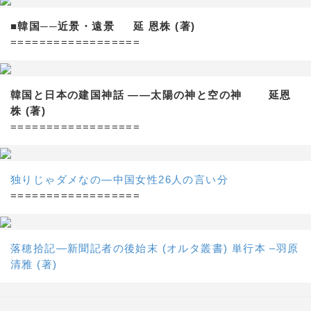
■韓国──近景・遠景 延 恩株 (著)
==================
韓国と日本の建国神話 ——太陽の神と空の神 延恩
株 (著)
==================
独りじゃダメなの―中国女性26人の言い分
==================
落穂拾記―新聞記者の後始末 (オルタ叢書) 単行本 –羽原
清雅 (著)