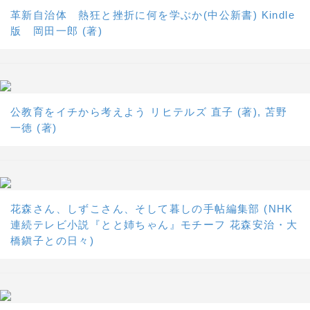
革新自治体 熱狂と挫折に何を学ぶか(中公新書) Kindle
版 岡田一郎 (著)
公教育をイチから考えよう リヒテルズ 直子 (著), 苫野
一徳 (著)
花森さん、しずこさん、そして暮しの手帖編集部 (NHK
連続テレビ小説『とと姉ちゃん』モチーフ 花森安治・大
橋鎭子との日々)