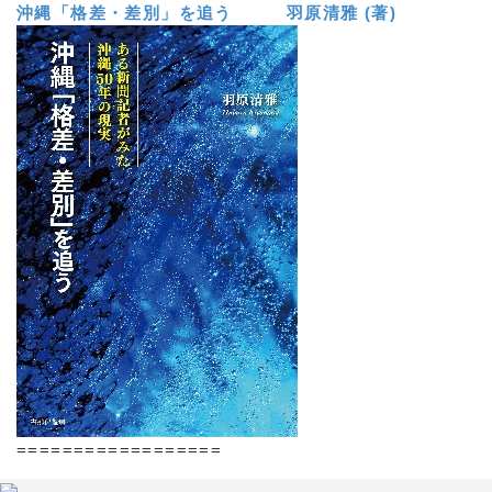
沖縄「格差・差別」を追う 羽原清雅 (著)
==================