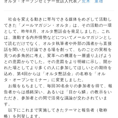
オルタ・オープンセミナー世話人代表／
荒木 重雄
社会を変える動きに寄与できる媒体をめざして活動し
てきた「メールマガジン・オルタ」は、その活動の一環
として、昨年8月、オルタ懇話会を発足しました。これ
は、激動する内外情勢などについてメールマガジンとし
て読むだけでなく、オルタ執筆者や外部の識者から直接
話を聞いたり討論できる場を創って、ものごとの実相を
見つめ多角的に考え、変革への機運を一層盛り上げよう
との意図からでした。その意図をより明確に示し、開か
れた場としてより多くの人に参加してほしいとの期待を
込め、第4回からは「オルタ懇話会」の名称を「オル
タ・オープンセミナー」に変更しました。
お蔭をもちまして、毎回30名余りの参加者を得て、報
告者からは感銘深い、あるいは「目から鱗」の教示をい
ただき、参加者との間で活発な議論が交わされていま
す。
以下にこれまで実施してきたテーマと報告者（敬称
略）を列挙します。