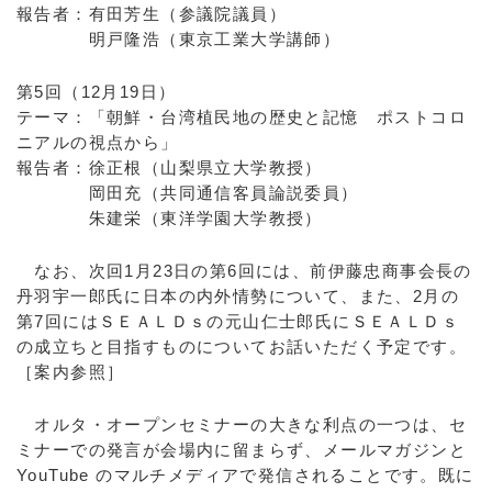
報告者：有田芳生（参議院議員）
明戸隆浩（東京工業大学講師）
第5回（12月19日）
テーマ：「朝鮮・台湾植民地の歴史と記憶 ポストコロ
ニアルの視点から」
報告者：徐正根（山梨県立大学教授）
岡田充（共同通信客員論説委員）
朱建栄（東洋学園大学教授）
なお、次回1月23日の第6回には、前伊藤忠商事会長の
丹羽宇一郎氏に日本の内外情勢について、また、2月の
第7回にはＳＥＡＬＤｓの元山仁士郎氏にＳＥＡＬＤｓ
の成立ちと目指すものについてお話いただく予定です。
［案内参照］
オルタ・オープンセミナーの大きな利点の一つは、セ
ミナーでの発言が会場内に留まらず、メールマガジンと
YouTube のマルチメディアで発信されることです。既に