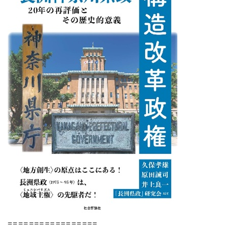
=================