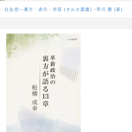
社会党―裏方・表方・市長 (オルタ叢書) –早川 勝 (著)