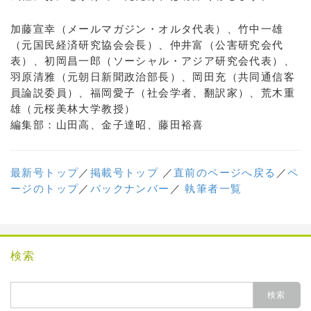
加藤宣幸（メールマガジン・オルタ代表）、竹中一雄
（元国民経済研究協会会長）、仲井富（公害研究会代
表）、初岡昌一郎（ソーシャル・アジア研究会代表）、
羽原清雅（元朝日新聞政治部長）、岡田充（共同通信客
員論説委員）、福岡愛子（社会学者、翻訳家）、荒木重
雄（元桜美林大学教授）
編集部：山田高、金子達昭、藤田裕喜
最新号トップ
／
掲載号トップ
／
直前のページへ戻る
／
ペ
ージのトップ
／
バックナンバー
／
執筆者一覧
検索