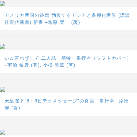
アメリカ帝国の終焉 勃興するアジアと多極化世界 (講談
社現代新書) 新書 –進藤 榮一 (著)
いま言わずして 二人誌「埴輪」単行本（ソフトカバー）
–宇治 敏彦 (著), 小榑 雅章 (著)
天皇陛下“8・8ビデオメッセージ”の真実 単行本 –添田
馨 (著)