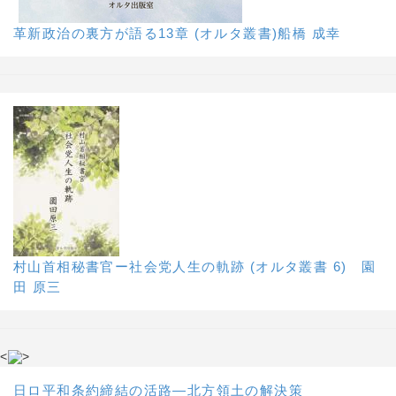
革新政治の裏方が語る13章 (オルタ叢書)船橋 成幸
村山首相秘書官ー社会党人生の軌跡 (オルタ叢書 6) 園
田 原三
<
>
日ロ平和条約締結の活路―北方領土の解決策