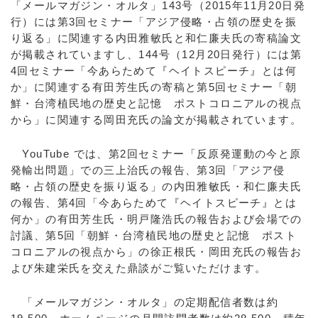
「メールマガジン・オルタ」143号（2015年11月20日発
行）には第3回セミナー「アジア侵略・占領の歴史を振
り返る」に関連する内田雅敏氏と和仁廉夫氏の寄稿論文
が掲載されていますし、144号（12月20日発行）には第
4回セミナー「今あらためて『ヘイトスピーチ』とは何
か」に関連する有田芳生氏の寄稿と第5回セミナー「朝
鮮・台湾植民地の歴史と記憶 ポストコロニアルの視点
から」に関連する岡田充氏の論文が掲載されています。
YouTube では、第2回セミナー「反原発運動の今と原
発輸出問題」での三上治氏の報告、第3回「アジア侵
略・占領の歴史を振り返る」の内田雅敏氏・和仁廉夫氏
の報告、第4回「今あらためて『ヘイトスピーチ』とは
何か」の有田芳生氏・明戸隆浩氏の報告および会場での
討議、第5回「朝鮮・台湾植民地の歴史と記憶 ポスト
コロニアルの視点から」の徐正根氏・岡田充氏の報告お
よび朱建栄氏を交えた鼎談がご覧いただけます。
「メールマガジン・オルタ」の定期配信者数は約