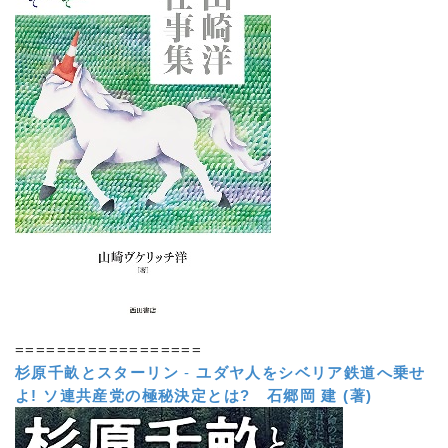
==================
杉原千畝とスターリン
-
ユダヤ人をシベリア鉄道へ乗せ
よ! ソ連共産党の極秘決定とは?
石郷岡 建 (著)