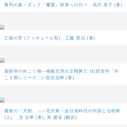
審判の森―ダンテ『饗宴』執筆への日々 高沢 英子 (著)
亡国の罪 (フィギュール彩) 工藤 寛治 (著)
薬師寺の向こう側―南船北馬の王権興亡 (幻想史学「向
こう側シリーズ」)–室伏志畔 (著)
最後の「天朝」――毛沢東・金日成時代の中国と北朝鮮
(上) 沈 志華 (著), 朱 建栄 (翻訳)