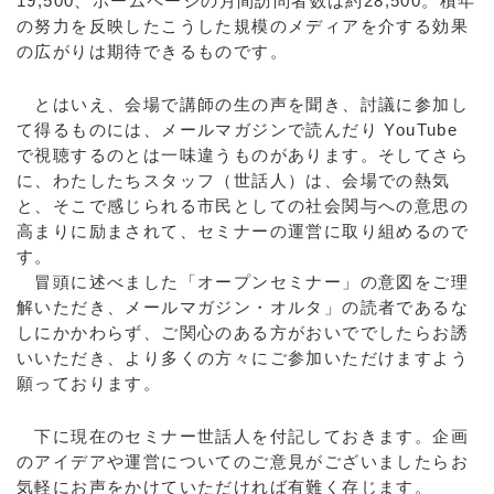
19,500、ホームページの月間訪問者数は約28,500。積年
の努力を反映したこうした規模のメディアを介する効果
の広がりは期待できるものです。
とはいえ、会場で講師の生の声を聞き、討議に参加し
て得るものには、メールマガジンで読んだり YouTube
で視聴するのとは一味違うものがあります。そしてさら
に、わたしたちスタッフ（世話人）は、会場での熱気
と、そこで感じられる市民としての社会関与への意思の
高まりに励まされて、セミナーの運営に取り組めるので
す。
冒頭に述べました「オープンセミナー」の意図をご理
解いただき、メールマガジン・オルタ」の読者であるな
しにかかわらず、ご関心のある方がおいででしたらお誘
いいただき、より多くの方々にご参加いただけますよう
願っております。
下に現在のセミナー世話人を付記しておきます。企画
のアイデアや運営についてのご意見がございましたらお
気軽にお声をかけていただければ有難く存じます。