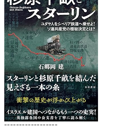
==================