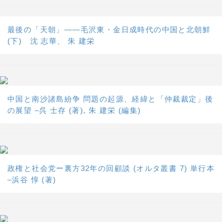
最後の「天朝」――毛沢東・金日成時代の中国と北朝鮮
(下) 沈 志華、 朱 建栄
中国と南沙諸島紛争 問題の起源、経緯と「仲裁裁定」後
の展望 –呉 士存 (著), 朱 建栄 (編集)
政権と社会党ー裏方32年の回顧談 (オルタ叢書 7) 単行本
–浜谷 惇 (著)