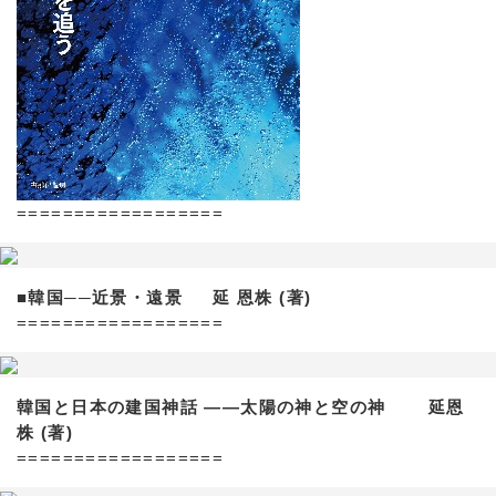
==================
■韓国──近景・遠景 延 恩株 (著)
==================
韓国と日本の建国神話 ——太陽の神と空の神 延恩
株 (著)
==================