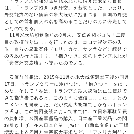
トランプ大統領の選挙戦敗北前に消えた安倍前首相
は、「トランプ抱きつき外交」を基調とした。つまり、
外交能力のない無策の米大統領に抱きつき、自国の外交
としての首相個人の名を高めることだけのみに奔走して
いたのである。
11月米大統領選挙前の8月末、安倍首相が自ら「二度
目の政権放り出し」を行ったのは、コロナ禍対応の失
敗、自らの腐敗案件（モリ、カケ、サクラなど）続発で
の内政の行き詰まり、「抱きつき」先のトランプ敗北が
「安倍外交崩壊」へ導いたのである。
安倍前首相は、2015年11月の米大統領選挙直後の同月
17日、トランプタワーに駆けつけ、「抱きつき」をはじ
めた。そして「私は、トランプ次期大統領は正に信頼で
きる指導者であると、このように確信しました。」との
コメントを発表した。だが次期大統領でしかないトラン
プ氏は、この初回会談においてすでに、在日米軍駐留費
の負担増、米国産軍需品の購入、日本産工業製品への関
税引き上げ、在米日本企業 （特に、自動車産業）の工場
増設による雇用と生産拡大要求など、「アメリカ利益と