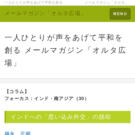
一人ひとりが声をあげて平和を創る メールマガジン「オルタ」
メールマガジン「オルタ広場」
Toggle
MENU
navigation
一人ひとりが声をあげて平和を
創る メールマガジン「オルタ広
場」
【コラム】
フォーカス：インド・南アジア（30）
インドへの「思い込み外交」の脱却
福永 正明