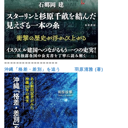
==================
沖縄「格差・差別」を追う 羽原清雅 (著)