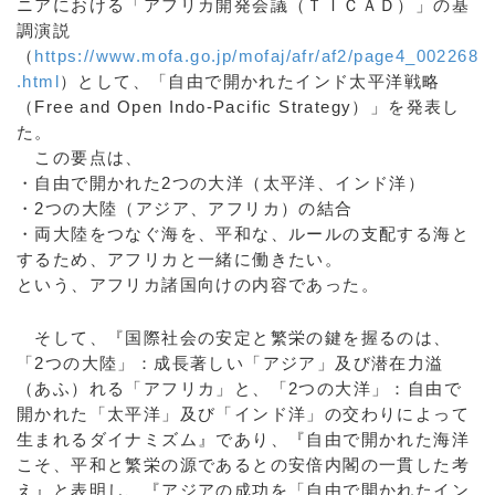
ニアにおける「アフリカ開発会議（ＴＩＣＡＤ）」の基
調演説
（
https://www.mofa.go.jp/mofaj/afr/af2/page4_002268
.html
）として、「自由で開かれたインド太平洋戦略
（Free and Open Indo-Pacific Strategy）」を発表し
た。
この要点は、
・自由で開かれた2つの大洋（太平洋、インド洋）
・2つの大陸（アジア、アフリカ）の結合
・両大陸をつなぐ海を、平和な、ルールの支配する海と
するため、アフリカと一緒に働きたい。
という、アフリカ諸国向けの内容であった。
そして、『国際社会の安定と繁栄の鍵を握るのは、
「2つの大陸」：成長著しい「アジア」及び潜在力溢
（あふ）れる「アフリカ」と、「2つの大洋」：自由で
開かれた「太平洋」及び「インド洋」の交わりによって
生まれるダイナミズム』であり、『自由で開かれた海洋
こそ、平和と繁栄の源であるとの安倍内閣の一貫した考
え』と表明し、『アジアの成功を「自由で開かれたイン