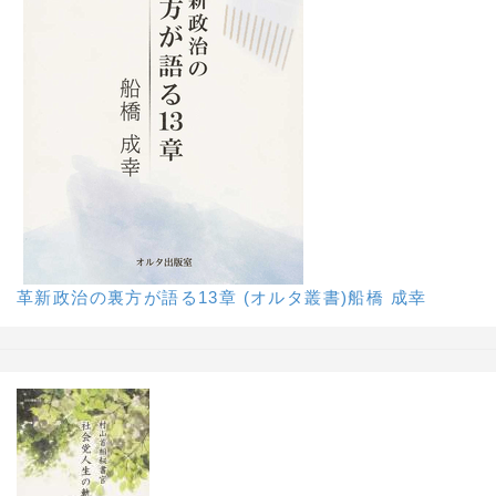
革新政治の裏方が語る13章 (オルタ叢書)船橋 成幸