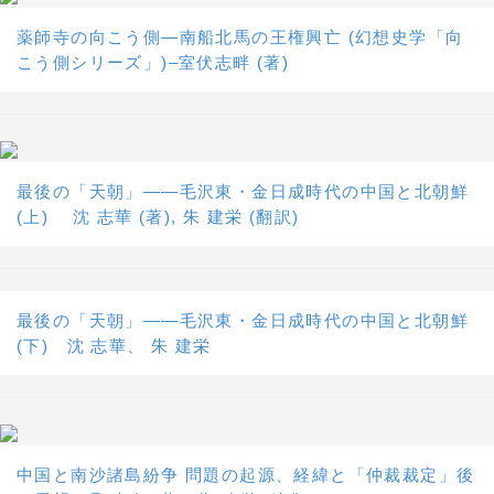
薬師寺の向こう側―南船北馬の王権興亡 (幻想史学「向
こう側シリーズ」)–室伏志畔 (著)
最後の「天朝」――毛沢東・金日成時代の中国と北朝鮮
(上) 沈 志華 (著), 朱 建栄 (翻訳)
最後の「天朝」――毛沢東・金日成時代の中国と北朝鮮
(下) 沈 志華、 朱 建栄
中国と南沙諸島紛争 問題の起源、経緯と「仲裁裁定」後