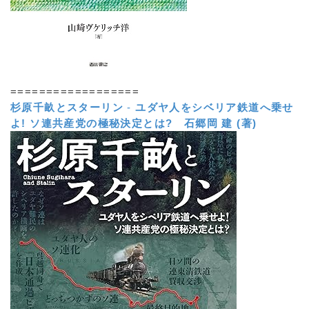
==================
杉原千畝とスターリン
-
ユダヤ人をシベリア鉄道へ乗せ
よ! ソ連共産党の極秘決定とは?
石郷岡 建 (著)