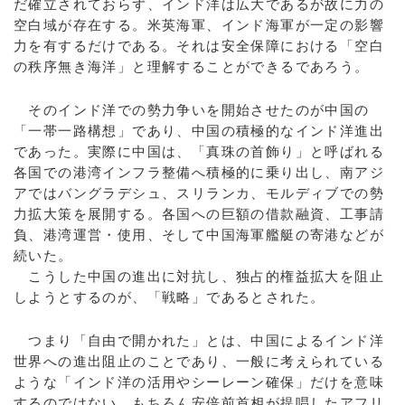
だ確立されておらず、インド洋は広大であるが故に力の
空白域が存在する。米英海軍、インド海軍が一定の影響
力を有するだけである。それは安全保障における「空白
の秩序無き海洋」と理解することができるであろう。
そのインド洋での勢力争いを開始させたのが中国の
「一帯一路構想」であり、中国の積極的なインド洋進出
であった。実際に中国は、「真珠の首飾り」と呼ばれる
各国での港湾インフラ整備へ積極的に乗り出し、南アジ
アではバングラデシュ、スリランカ、モルディブでの勢
力拡大策を展開する。各国への巨額の借款融資、工事請
負、港湾運営・使用、そして中国海軍艦艇の寄港などが
続いた。
こうした中国の進出に対抗し、独占的権益拡大を阻止
しようとするのが、「戦略」であるとされた。
つまり「自由で開かれた」とは、中国によるインド洋
世界への進出阻止のことであり、一般に考えられている
ような「インド洋の活用やシーレーン確保」だけを意味
するのではない。もちろん安倍前首相が提唱したアフリ