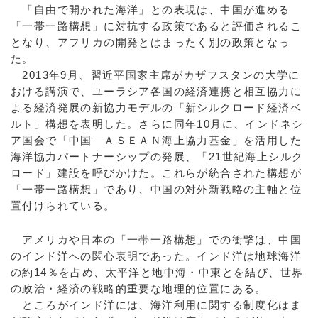
「自由で開かれた海洋」との表現は、中国が進める
「一帯一路構想」に対抗する政策であると評価されるこ
となり、アフリカの開発とはまったく別の政策となっ
た。
2013年9月、習近平国家主席がカザフスタンの大学に
おける講演で、ユーラシア各国の経済連携と相互協力に
よる経済発展の新協力モデルの「新シルクロード経済ベ
ルト」構想を表明した。さらに同年10月に、インドネシ
ア国会で「中国―ＡＳＥＡＮ海上協力基金」を活用した
海洋協力パートナーシップの発展、「21世紀海上シルク
ロード」建設を呼びかけた。これらが統合された構想が
「一帯一路構想」であり、中国の対外新戦略の主軸と位
置付けられている。
アメリカや日本の「一帯一路構想」での衝撃は、中国
のインド洋への関心表明であった。インド洋は地球海洋
の約14％を占め、太平洋と地中海・中東とを結び、世界
の政治・経済の戦略的重要な地理的位置にある。
ところがインド洋には、海洋利用に関する制度化はま