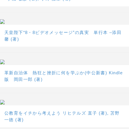
天皇陛下“8・8ビデオメッセージ”の真実 単行本 –添田
馨 (著)
革新自治体 熱狂と挫折に何を学ぶか(中公新書) Kindle
版 岡田一郎 (著)
公教育をイチから考えよう リヒテルズ 直子 (著), 苫野
一徳 (著)