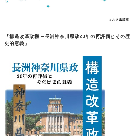
「構造改革政権 ─長洲神奈川県政20年の再評価とその歴
史的意義」