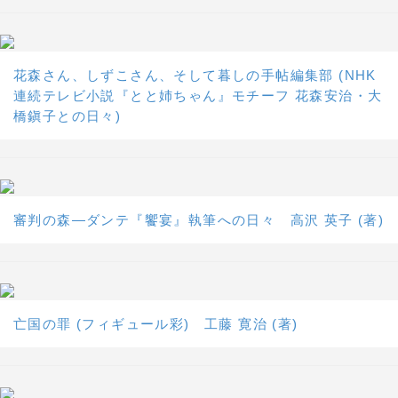
花森さん、しずこさん、そして暮しの手帖編集部 (NHK
連続テレビ小説『とと姉ちゃん』モチーフ 花森安治・大
橋鎭子との日々)
審判の森―ダンテ『饗宴』執筆への日々 高沢 英子 (著)
亡国の罪 (フィギュール彩) 工藤 寛治 (著)