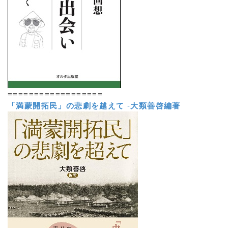
==================
「満蒙開拓民」の悲劇を越えて
-
大類善啓編著