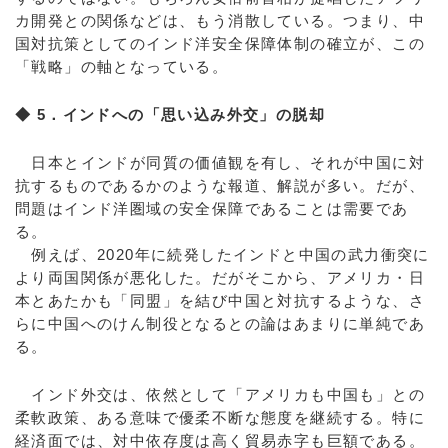
カ開発との関係などは、もう消散している。つまり、中
国対抗策としてのインド洋安全保障体制の確立が、この
「戦略」の軸となっている。
◆ 5．インドへの「思い込み外交」の脱却
日本とインドが同質の価値観を有し、それが中国に対
抗するものであるかのような報道、解説が多い。だが、
問題はインド洋圏域の安全保障であることは需要であ
る。
例えば、2020年に続発したインドと中国の武力衝突に
より両国関係が悪化した。だがそこから、アメリカ・日
本とあたかも「同盟」を結び中国と対抗するような、さ
らに中国へのけん制役となるとの論はあまりに単純であ
る。
インド外交は、依然として「アメリカも中国も」との
柔軟政策、ある意味で優柔不断な態度を継続する。特に
経済面では、対中依存度は高く貿易赤字も巨額である。