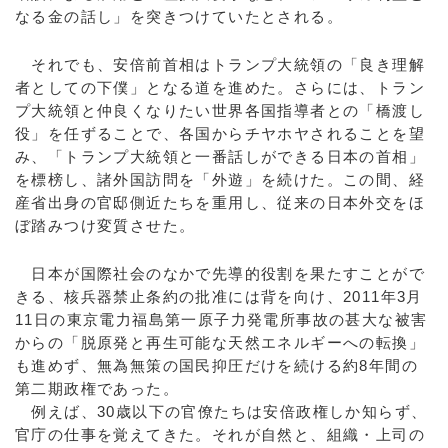
なる金の話し」を突きつけていたとされる。
それでも、安倍前首相はトランプ大統領の「良き理解
者としての下僕」となる道を進めた。さらには、トラン
プ大統領と仲良くなりたい世界各国指導者との「橋渡し
役」を任ずることで、各国からチヤホヤされることを望
み、「トランプ大統領と一番話しができる日本の首相」
を標榜し、諸外国訪問を「外遊」を続けた。この間、経
産省出身の官邸側近たちを重用し、従来の日本外交をほ
ぼ踏みつけ変質させた。
日本が国際社会のなかで先導的役割を果たすことがで
きる、核兵器禁止条約の批准には背を向け、2011年3月
11日の東京電力福島第一原子力発電所事故の甚大な被害
からの「脱原発と再生可能な天然エネルギーへの転換」
も進めず、無為無策の国民抑圧だけを続ける約8年間の
第二期政権であった。
例えば、30歳以下の官僚たちは安倍政権しか知らず、
官庁の仕事を覚えてきた。それが自然と、組織・上司の