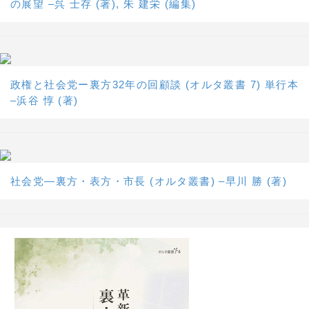
の展望 –呉 士存 (著), 朱 建栄 (編集)
政権と社会党ー裏方32年の回顧談 (オルタ叢書 7) 単行本
–浜谷 惇 (著)
社会党―裏方・表方・市長 (オルタ叢書) –早川 勝 (著)