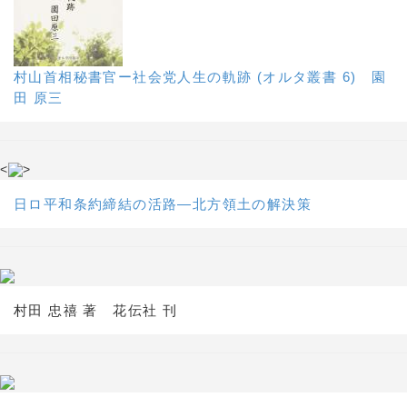
村山首相秘書官ー社会党人生の軌跡 (オルタ叢書 6) 園
田 原三
<
>
日ロ平和条約締結の活路―北方領土の解決策
村田 忠禧 著 花伝社 刊