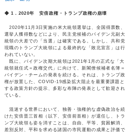
◆ 1．2020年 安倍政権・トランプ政権の崩壊
2020年11月3日実施の米大統領選挙は、全国得票数、
選挙人獲得数などにより、民主党候補のバイデン元副大
統領の大差での「当選」は確実である。しかし、共和党
現職のトランプ大統領による最終的な「敗北宣言」は行
われていない。
既に、バイデン次期大統領は2021年1月の正式な「大
統領就任式＝政権交代」に向けて、新閣僚候補者名簿＝
バイデン・チームの発表を続ける。それは、トランプ政
権が放置した、COVID-19感染拡大阻止を最重要課題と
する政策方針の提示、多彩な布陣の発表として歓迎され
ている。
混迷する世界において、独善・強権的な虚偽政治を続
けた安倍晋三首相（以下、安倍前首相）が退任し、トラ
ンプ大統領も姿を消すことは、自由、平等、貧困解消、
差別反対、平和を求める諸国の市民運動の成果と評価で