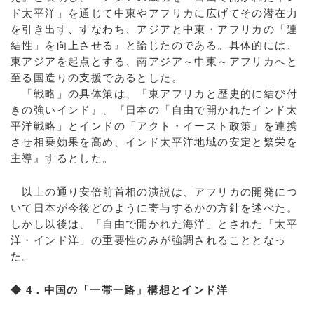
ド太平洋」を通じて中東やアフリカに広げてその潜在力
を引き出す、すなわち、アジアと中東・アフリカの「連
結性」を向上させる』と論じたのである。具体的には、
東アジアを起点とする、南アジア～中東～アフリカへと
至る国造りの支援であるとした。
「戦略」の具体策は、『東アフリカと歴史的に結び付
きの強いインド』、『日本の「自由で開かれたインド太
平洋戦略」とインドの「アクト・イースト政策」を連携
させ相乗効果を高め、インド太平洋地域の安定と繁栄を
主導』するとした。
以上の通り安倍前首相の演説は、アフリカの開発につ
いて日本が今後どのように寄与するかの方針を述べた。
しかし以後は、「自由で開かれた海洋」とされた「太平
洋・インド洋」の重要性のみが強調されることとなっ
た。
◆ 4．中国の「一帯一路」構想とインド洋