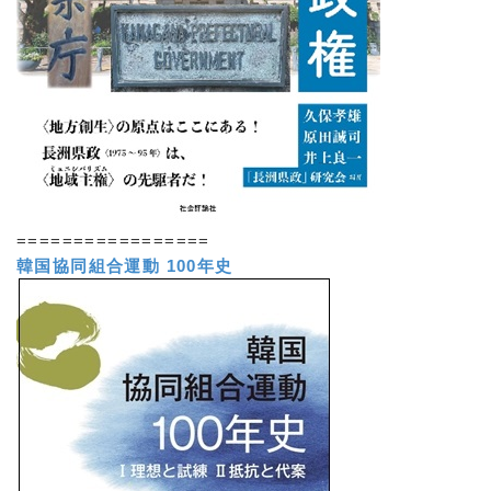
=================
韓国協同組合運動 100年史