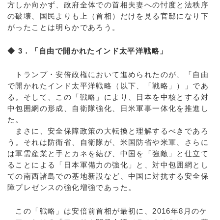
方しか向かず、政府全体での首相夫妻への忖度と法秩序
の破壊、国民よりも上（首相）だけを見る官邸になり下
がったことは明らかであろう。
◆ 3．「自由で開かれたインド太平洋戦略」
トランプ・安倍政権において進められたのが、「自由
で開かれたインド太平洋戦略（以下、「戦略」）」であ
る。そして、この「戦略」により、日本を中核とする対
中包囲網の形成、自衛隊強化、日米軍事一体化を推進し
た。
まさに、安全保障政策の大転換と理解するべきであろ
う。それは防衛省、自衛隊が、米国防省や米軍、さらに
は軍需産業と手とカネを結び、中国を「強敵」と仕立て
ることによる「日本軍備力の強化」と、対中包囲網とし
ての南西諸島での基地新設など、中国に対抗する安全保
障プレゼンスの強化増強であった。
この「戦略」は安倍前首相が最初に、2016年8月のケ