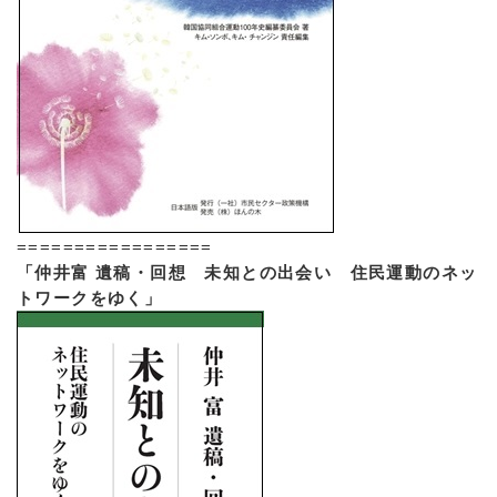
=================
「仲井富 遺稿・回想 未知との出会い 住民運動のネッ
トワークをゆく」