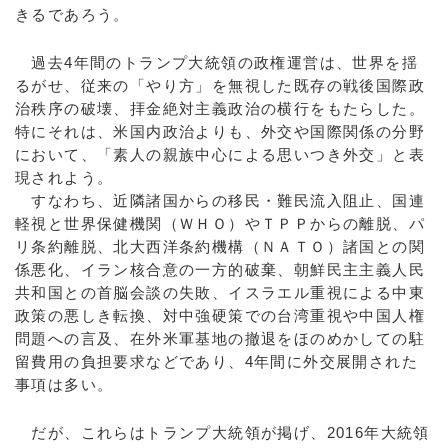
きるであろう。
過去4年間のトランプ大統領の政権運営は、世界を揺
るがせ、従来の「やり方」を無視した既存の戦後国際政
治秩序の破壊、拝金絶対主義政治の横行をもたらした。
特にそれは、米国内政治よりも、外交や国際関係の分野
において、「素人の親族中心による思いつき外交」と表
現されよう。
すなわち、近隣諸国からの移民・難民流入阻止、国連
軽視と世界保健機関（ＷＨＯ）やＴＰＰからの離脱、パ
リ条約離脱、北大西洋条約機構（ＮＡＴＯ）諸国との関
係悪化、イラン核合意の一方的破棄、朝鮮民主主義人民
共和国との首脳会談の失敗、イスラエル重視による中東
政策の悪しき転換、対中強硬策での台湾重視や中国人権
問題への言及、在外米軍基地の撤退をほのめかしての駐
留費用の負担要求などであり、4年間に外交展開された
事項は多い。
だが、これらはトランプ大統領が掲げ、2016年大統領