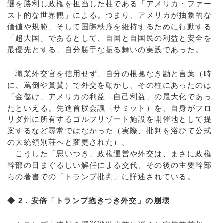
選を勝利し政権を担当した柱である「アメリカ・ファー
スト的な世界観」による。つまり、アメリカが抽象的な
価値や規範、そして国際秩序を維持するために行動する
「超大国」であるとして、自国と自国民の利益と安全を
最優先とする、自分勝手な振る舞いの実践であった。
職業外交官を信用せず、自分の根拠なき勘と言葉（時
に、罵倒や賞賛）で外交を動かし、その柱にあったのは
「金儲け、アメリカの利益→自己利益」の最大化であっ
たといえる。先進首脳会議（サミット）を、自身がフロ
リダ州に所有するゴルフリゾート施設を開催地として提
案するなど尋常ではなかった（実際、批判を浴びて公式
の大統領別荘へと変更された）。
こうした「思いつき」政権運営や外交は、まさに政権
幹部の目まぐるしい解任による交代、その後の主要幹部
らの著書での「トランプ批判」に詳述されている。
◆ 2．安倍「トランプ抱きつき外交」の崩壊