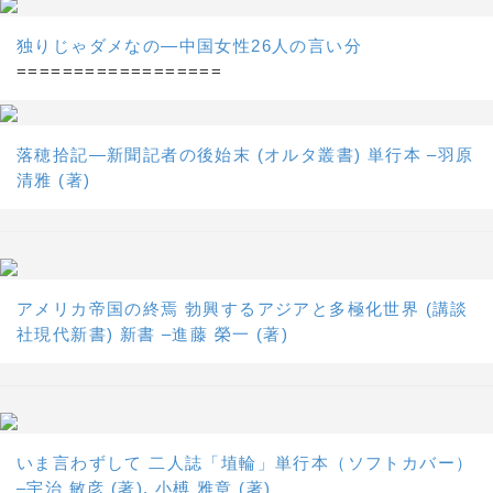
独りじゃダメなの―中国女性26人の言い分
==================
落穂拾記―新聞記者の後始末 (オルタ叢書) 単行本 –羽原
清雅 (著)
アメリカ帝国の終焉 勃興するアジアと多極化世界 (講談
社現代新書) 新書 –進藤 榮一 (著)
いま言わずして 二人誌「埴輪」単行本（ソフトカバー）
–宇治 敏彦 (著), 小榑 雅章 (著)