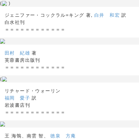
(
)
ジェニファー・コックラル=キング 著,
白井 和宏
訳
白水社刊
＝＝＝＝＝＝＝＝＝＝＝＝
田村 紀雄
著
芙蓉書房出版刊
＝＝＝＝＝＝＝＝＝＝＝＝
(
リチャード・ウォーリン
福岡 愛子
訳
岩波書店刊
＝＝＝＝＝＝＝＝＝＝＝＝
王 海鴒、南雲 智、
徳泉 方庵