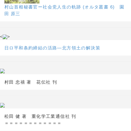
村山首相秘書官ー社会党人生の軌跡 (オルタ叢書 6) 園
田 原三
<
>
日ロ平和条約締結の活路―北方領土の解決策
村田 忠禧 著 花伝社 刊
松田 健 著 重化学工業通信社 刊
＝＝＝＝＝＝＝＝＝＝＝＝