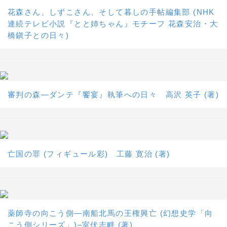
花森さん、しずこさん、そして暮しの手帖編集部 (NHK
連続テレビ小説『とと姉ちゃん』モチーフ 花森安治・大
橋鎭子との日々)
審判の森―ダンテ『饗宴』執筆への日々 高沢 英子 (著)
亡国の罪 (フィギュール彩) 工藤 寛治 (著)
薬師寺の向こう側―南船北馬の王権興亡 (幻想史学「向
こう側シリーズ」)–室伏志畔 (著)