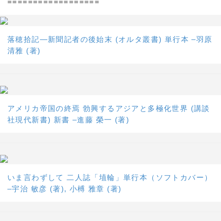
==================
落穂拾記―新聞記者の後始末 (オルタ叢書) 単行本 –羽原
清雅 (著)
アメリカ帝国の終焉 勃興するアジアと多極化世界 (講談
社現代新書) 新書 –進藤 榮一 (著)
いま言わずして 二人誌「埴輪」単行本（ソフトカバー）
–宇治 敏彦 (著), 小榑 雅章 (著)