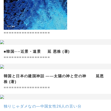
==================
■韓国──近景・遠景 延 恩株 (著)
==================
韓国と日本の建国神話 ——太陽の神と空の神 延恩
株 (著)
==================
独りじゃダメなの―中国女性26人の言い分