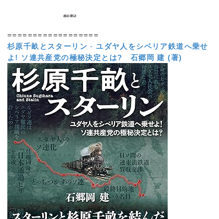
==================
杉原千畝とスターリン
-
ユダヤ人をシベリア鉄道へ乗せ
よ! ソ連共産党の極秘決定とは?
石郷岡 建 (著)