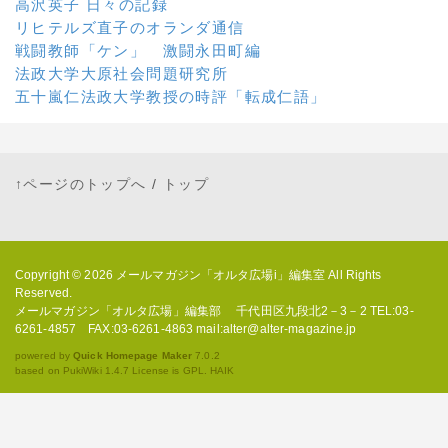
高沢英子 日々の記録
リヒテルズ直子のオランダ通信
戦闘教師「ケン」 激闘永田町編
法政大学大原社会問題研究所
五十嵐仁法政大学教授の時評「転成仁語」
↑ページのトップへ
/
トップ
Copyright © 2026
メールマガジン「オルタ広場i」編集室
All Rights
Reserved.
メールマガジン「オルタ広場」編集部 千代田区九段北2－3－2 TEL:03-
6261-4857 FAX:03-6261-4863 mail:alter@alter-magazine.jp
powered by
Quick Homepage Maker
7.0.2
based on PukiWiki 1.4.7 License is GPL.
HAIK