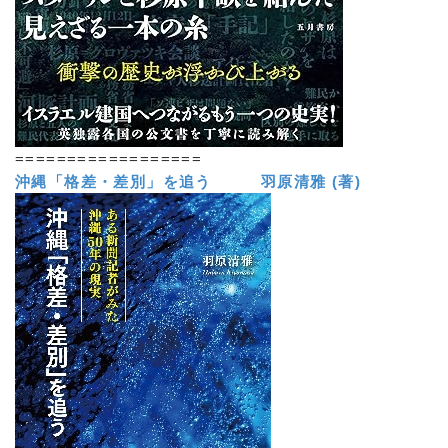
==================
沖縄「格差・差別」を追う 羽原清雅 (著)