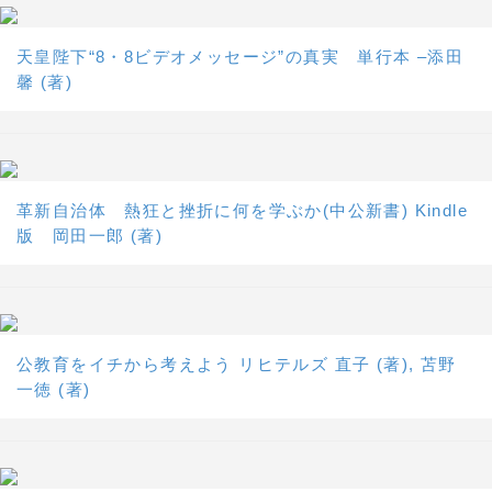
天皇陛下“8・8ビデオメッセージ”の真実 単行本 –添田
馨 (著)
革新自治体 熱狂と挫折に何を学ぶか(中公新書) Kindle
版 岡田一郎 (著)
公教育をイチから考えよう リヒテルズ 直子 (著), 苫野
一徳 (著)