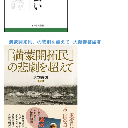
==================
「満蒙開拓民」の悲劇を越えて
-
大類善啓編著