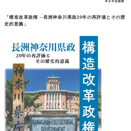
「構造改革政権 ─長洲神奈川県政20年の再評価とその歴
史的意義」