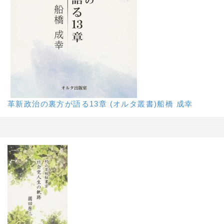
革新政治の裏方が語る13章 (オルタ叢書)船橋 成幸