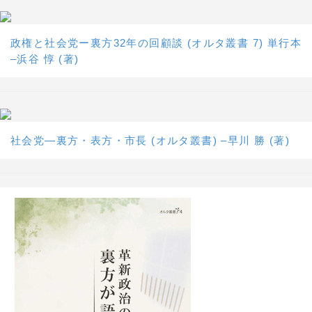
政権と社会党ー裏方32年の回顧談 (オルタ叢書 7) 単行本
–浜谷 惇 (著)
社会党―裏方・表方・市長 (オルタ叢書) –早川 勝 (著)