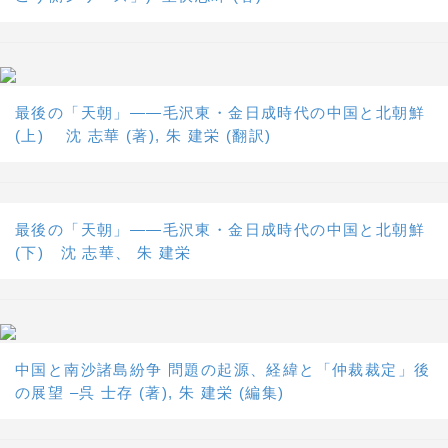
最後の「天朝」――毛沢東・金日成時代の中国と北朝鮮
(上) 沈 志華 (著), 朱 建栄 (翻訳)
最後の「天朝」――毛沢東・金日成時代の中国と北朝鮮
(下) 沈 志華、 朱 建栄
中国と南沙諸島紛争 問題の起源、経緯と「仲裁裁定」後
の展望 –呉 士存 (著), 朱 建栄 (編集)