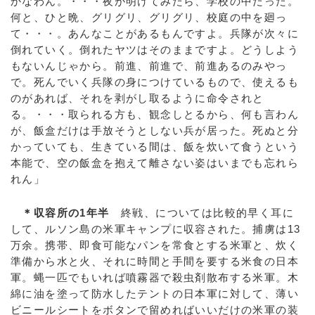
かなわん。・・・夜が明けてみたら、学校の中だった。
何と、ひと晩、グリグリ、グリグリ、校庭の中を廻っ
て・・・。あんなことがあるもんですよ。兵隊が次々に
倒れていく。倒れたヤツはそのままですよ。どうしよう
もないんじゃから。前進、前進で、前進あるのみやっ
で。死んでいく兵隊の身につけているもので、使えるも
のがあれば、それを剥がし取るように命令されと
る。・・・取られる方も、観念しとるから、何も言わん
が、飯盒だけは手放そうとしない兵が居った。死ぬと分
かっていても、生きている間は、飯を炊いて食うという
本能で、空の飯盒を抱えて離さない姿はいまでも忘れら
れん」
＊収容所の1年半
終戦、については比較的早く耳に
して、ルソン島の米軍キャンプに収容された。捕虜は13
万余。携帯、即食可能なパンを常食とする米軍と、炊く
準備から水と火、それに時間と手間を要する米食の日本
軍。蝿一匹でもいれば噴霧器で殺虫剤散布する米軍。木
綿に油を塗って防水したテントの日本軍に対して、薄い
ビニールシートをボタンで留めればいいだけの米軍の装