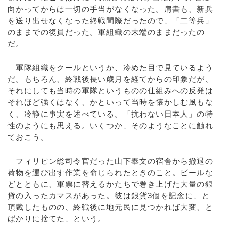
向かってからは一切の手当がなくなった。肩書も、新兵
を送り出せなくなった終戦間際だったので、「二等兵」
のままでの復員だった。軍組織の末端のままだったの
だ。
軍隊組織をクールというか、冷めた目で見ているよう
だ。もちろん、終戦後長い歳月を経てからの印象だが、
それにしても当時の軍隊というものの仕組みへの反発は
それほど強くはなく、かといって当時を懐かしむ風もな
く、冷静に事実を述べている。「抗わない日本人」の特
性のようにも思える。いくつか、そのようなことに触れ
ておこう。
フィリピン総司令官だった山下奉文の宿舎から撤退の
荷物を運び出す作業を命じられたときのこと。ビールな
どとともに、軍票に替えるかたちで巻き上げた大量の銀
貨の入ったカマスがあった。彼は銀貨3個を記念に、と
頂戴したものの、終戦後に地元民に見つかれば大変、と
ばかりに捨てた、という。