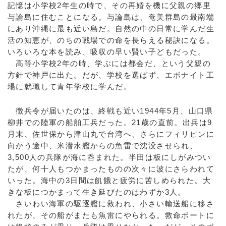
記憶は小学校2年生の時で、その再婚を機に父親の郷里
与論島に住むことになる。与論島は、奄美群島の最南端
にあり沖縄に最も近い島だ。自然の中の日常に学んだ生
活の知恵が、のちの戦場での命を長らえる秘訣になる。
いろいろな本を読み、吸収の早い賢い子どもだった。
高等小学校2年の時、学ぶには都会だ、という父親の
方針で神戸に出た。だが、学校を選ばず、エボナイト工
場に就職して青年学校に学んだ。
徴兵令が届いたのは、終戦も近い1944年5月、山口県
柳井での陸軍の船舶工兵だった。21歳の直前。出兵は9
月末、佐世保から津山丸で台湾へ、さらにフィリピンに
向かう途中、米潜水艦からの魚雷で沈没させられ、
3,500人の兵隊が海に呑まれた。半田は板にしがみつい
たが、何十人もつかまったものの次々に波にさらわれて
いった。海中の3日間は飢餓と疲労に苦しめられた。大
きな板につかまって生き延びたのはわずか3人。
さいわい海軍の駆逐艦に救われ、小さい輸送船に移さ
れたが、その船がまたも魚雷にやられる。救命ボートに