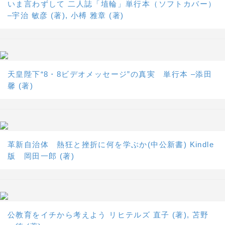
いま言わずして 二人誌「埴輪」単行本（ソフトカバー）
–宇治 敏彦 (著), 小榑 雅章 (著)
天皇陛下“8・8ビデオメッセージ”の真実 単行本 –添田
馨 (著)
革新自治体 熱狂と挫折に何を学ぶか(中公新書) Kindle
版 岡田一郎 (著)
公教育をイチから考えよう リヒテルズ 直子 (著), 苫野