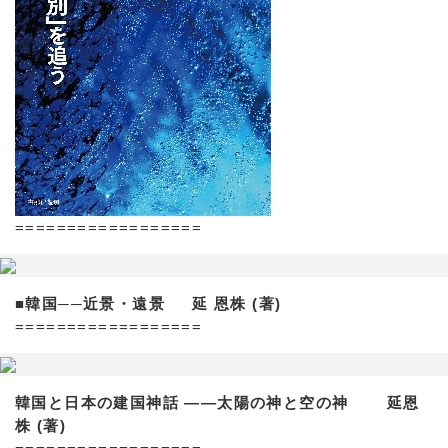
==================
■韓国──近景・遠景 延 恩株 (著)
==================
韓国と日本の建国神話 ——太陽の神と空の神 延恩
株 (著)