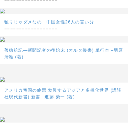
==================
独りじゃダメなの―中国女性26人の言い分
==================
落穂拾記―新聞記者の後始末 (オルタ叢書) 単行本 –羽原
清雅 (著)
アメリカ帝国の終焉 勃興するアジアと多極化世界 (講談
社現代新書) 新書 –進藤 榮一 (著)