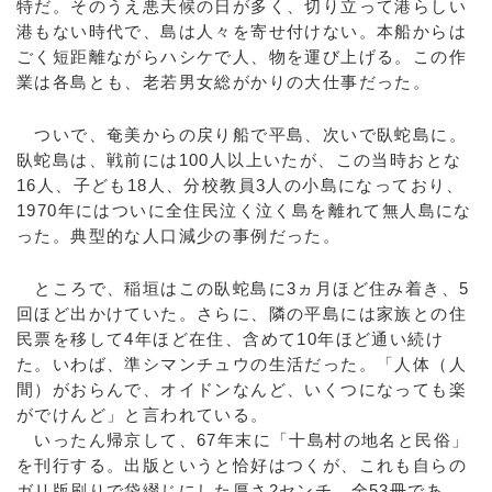
特だ。そのうえ悪天候の日が多く、切り立って港らしい
港もない時代で、島は人々を寄せ付けない。本船からは
ごく短距離ながらハシケで人、物を運び上げる。この作
業は各島とも、老若男女総がかりの大仕事だった。
ついで、奄美からの戻り船で平島、次いで臥蛇島に。
臥蛇島は、戦前には100人以上いたが、この当時おとな
16人、子ども18人、分校教員3人の小島になっており、
1970年にはついに全住民泣く泣く島を離れて無人島にな
った。典型的な人口減少の事例だった。
ところで、稲垣はこの臥蛇島に3ヵ月ほど住み着き、5
回ほど出かけていた。さらに、隣の平島には家族との住
民票を移して4年ほど在住、含めて10年ほど通い続け
た。いわば、準シマンチュウの生活だった。「人体（人
間）がおらんで、オイドンなんど、いくつになっても楽
がでけんど」と言われている。
いったん帰京して、67年末に「十島村の地名と民俗」
を刊行する。出版というと恰好はつくが、これも自らの
ガリ版刷りで袋綴じにした厚さ2センチ、全53冊であ