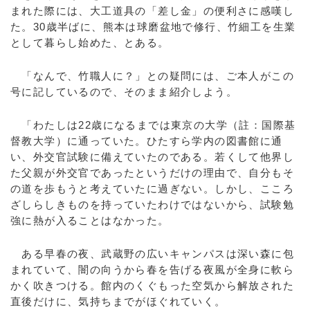
まれた際には、大工道具の「差し金」の便利さに感嘆し
た。30歳半ばに、熊本は球磨盆地で修行、竹細工を生業
として暮らし始めた、とある。
「なんで、竹職人に？」との疑問には、ご本人がこの
号に記しているので、そのまま紹介しよう。
「わたしは22歳になるまでは東京の大学（註：国際基
督教大学）に通っていた。ひたすら学内の図書館に通
い、外交官試験に備えていたのである。若くして他界し
た父親が外交官であったというだけの理由で、自分もそ
の道を歩もうと考えていたに過ぎない。しかし、こころ
ざしらしきものを持っていたわけではないから、試験勉
強に熱が入ることはなかった。
ある早春の夜、武蔵野の広いキャンパスは深い森に包
まれていて、闇の向うから春を告げる夜風が全身に軟ら
かく吹きつける。館内のくぐもった空気から解放された
直後だけに、気持ちまでがほぐれていく。