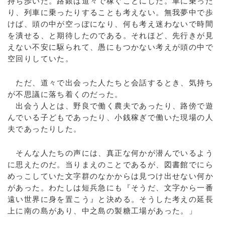
持ち歩いた。路銀は道々で稼ぐことにした。車に乗った
り、列車に乗ったりすることも考えない。無我夢中で歩
けば、頭の中が空っぽになり、何も考え迷わないで時間
を潰せる、と期待したのである。それほど、先行きが見
えない不安に駆られて、愚にもつかない考えが頭の中で
空回りしていた。
ただ、道々で出会った人たちと会話するとき、気持ち
が不思議に落ち着くのだった。
出会う人とは、野良で働く農夫であったり、路傍で遊
んでいる子どもであったり、小銭稼ぎで働いた現場の人
夫であったりした。
そんな人たちの声には、真正な何かが潜んでいるよう
に思えたのだ。当りまえのことであるが、図書館でにら
めっこしていた文字群のなかからは見つけ出せない何か
があった。わたしは短兵急にも『そうだ、文字から一番
遠い世界に身を置こう』と決める。そうした考えの延長
上に南の島があり、中之島の製糖工場があった。」