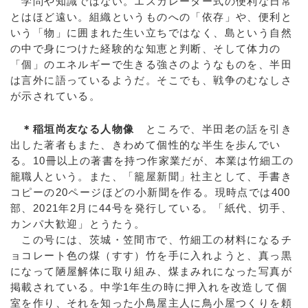
学問や知識ではない。エスカレーター式の便利な日常
とはほど遠い。組織というものへの「依存」や、便利と
いう「物」に囲まれた生い立ちではなく、島という自然
の中で身につけた経験的な知恵と判断、そして体力の
「個」のエネルギーで生きる強さのようなものを、半田
は言外に語っているようだ。そこでも、戦争のむなしさ
が示されている。
＊稲垣尚友なる人物像
ところで、半田老の話を引き
出した著者もまた、きわめて個性的な半生を歩んでい
る。10冊以上の著書を持つ作家業だが、本業は竹細工の
籠職人という。また、「籠屋新聞」社主として、手書き
コピーの20ページほどの小新聞を作る。現時点では400
部、2021年2月に44号を発行している。「紙代、切手、
カンパ大歓迎」とうたう。
この号には、茨城・笠間市で、竹細工の材料になるチ
ョコレート色の煤（すす）竹を手に入れようと、真っ黒
になって陋屋解体に取り組み、煤まみれになった写真が
掲載されている。中学1年生の時に押入れを改造して個
室を作り、それを知った小鳥屋主人に鳥小屋つくりを頼