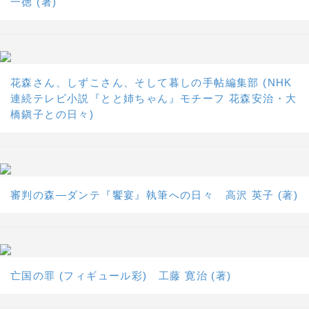
一徳 (著)
花森さん、しずこさん、そして暮しの手帖編集部 (NHK
連続テレビ小説『とと姉ちゃん』モチーフ 花森安治・大
橋鎭子との日々)
審判の森―ダンテ『饗宴』執筆への日々 高沢 英子 (著)
亡国の罪 (フィギュール彩) 工藤 寛治 (著)