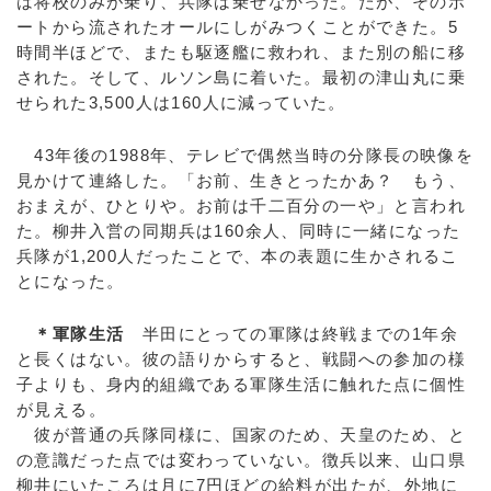
は将校のみが乗り、兵隊は乗せなかった。だが、そのボ
ートから流されたオールにしがみつくことができた。5
時間半ほどで、またも駆逐艦に救われ、また別の船に移
された。そして、ルソン島に着いた。最初の津山丸に乗
せられた3,500人は160人に減っていた。
43年後の1988年、テレビで偶然当時の分隊長の映像を
見かけて連絡した。「お前、生きとったかあ？ もう、
おまえが、ひとりや。お前は千二百分の一や」と言われ
た。柳井入営の同期兵は160余人、同時に一緒になった
兵隊が1,200人だったことで、本の表題に生かされるこ
とになった。
＊軍隊生活
半田にとっての軍隊は終戦までの1年余
と長くはない。彼の語りからすると、戦闘への参加の様
子よりも、身内的組織である軍隊生活に触れた点に個性
が見える。
彼が普通の兵隊同様に、国家のため、天皇のため、と
の意識だった点では変わっていない。徴兵以来、山口県
柳井にいたころは月に7円ほどの給料が出たが、外地に