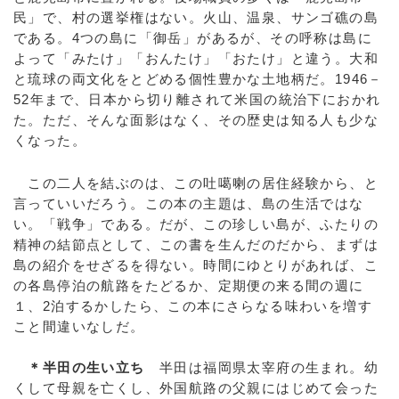
民」で、村の選挙権はない。火山、温泉、サンゴ礁の島
である。4つの島に「御岳」があるが、その呼称は島に
よって「みたけ」「おんたけ」「おたけ」と違う。大和
と琉球の両文化をとどめる個性豊かな土地柄だ。1946－
52年まで、日本から切り離されて米国の統治下におかれ
た。ただ、そんな面影はなく、その歴史は知る人も少な
くなった。
この二人を結ぶのは、この吐噶喇の居住経験から、と
言っていいだろう。この本の主題は、島の生活ではな
い。「戦争」である。だが、この珍しい島が、ふたりの
精神の結節点として、この書を生んだのだから、まずは
島の紹介をせざるを得ない。時間にゆとりがあれば、こ
の各島停泊の航路をたどるか、定期便の来る間の週に
１、2泊するかしたら、この本にさらなる味わいを増す
こと間違いなしだ。
＊半田の生い立ち
半田は福岡県太宰府の生まれ。幼
くして母親を亡くし、外国航路の父親にはじめて会った