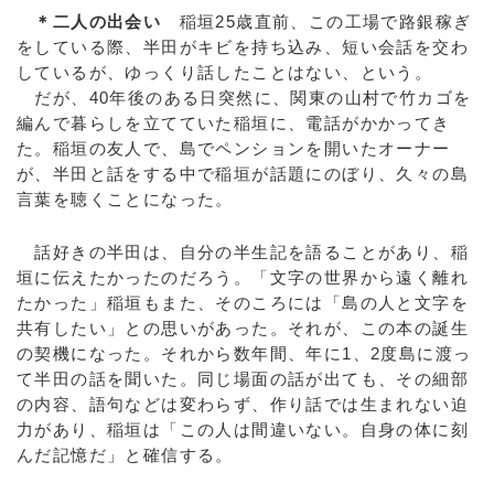
＊二人の出会い
稲垣25歳直前、この工場で路銀稼ぎ
をしている際、半田がキビを持ち込み、短い会話を交わ
しているが、ゆっくり話したことはない、という。
だが、40年後のある日突然に、関東の山村で竹カゴを
編んで暮らしを立てていた稲垣に、電話がかかってき
た。稲垣の友人で、島でペンションを開いたオーナー
が、半田と話をする中で稲垣が話題にのぼり、久々の島
言葉を聴くことになった。
話好きの半田は、自分の半生記を語ることがあり、稲
垣に伝えたかったのだろう。「文字の世界から遠く離れ
たかった」稲垣もまた、そのころには「島の人と文字を
共有したい」との思いがあった。それが、この本の誕生
の契機になった。それから数年間、年に1、2度島に渡っ
て半田の話を聞いた。同じ場面の話が出ても、その細部
の内容、語句などは変わらず、作り話では生まれない迫
力があり、稲垣は「この人は間違いない。自身の体に刻
んだ記憶だ」と確信する。