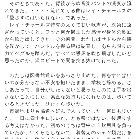
そのときであった。背後から軟音楽バンドの演奏が流
れてきた。・・・・流れてくる曲はレイ・チャールズの
「愛さずにはいられない」であった。
レイ・チャールズ特有の太くて甘い歌声が、次第に遠
ざかっていくと、フッと何か鬱屈した感情が身体の奥底
から吹き出してきた。その瞬間、わたしはサドルから腰
を浮かして、ハンドルを握る腕は硬直し、あらん限りの
力でペダルを踏んだ。すべての鬱屈を吹き飛ばしたいと
思ったのか、猛スピードで闇を突き抜けて行った。
わたしは図書館通いをあっさり止めた。何をすればい
いのか分からない不安を抱いたまま、学校も辞める。さ
しあたって、自分がしたくないと思ったものには手を出
さないことにした。素直な気持ちになれたのは、歩いて
いるときだった。ひたすら歩いた。
市街地よりも脇道へ好んで入っていった。何日も歩い
た。一日に四十キロ歩いたことも稀ではない。後戻りす
る考えはなかった。初めのうちは背中に自炊用具を負っ
ていたが、いくらもしないで、着替えのシャツ類だけを