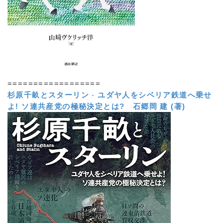
==================
杉原千畝とスターリン
-
ユダヤ人をシベリア鉄道へ乗せ
よ! ソ連共産党の極秘決定とは?
石郷岡 建 (著)