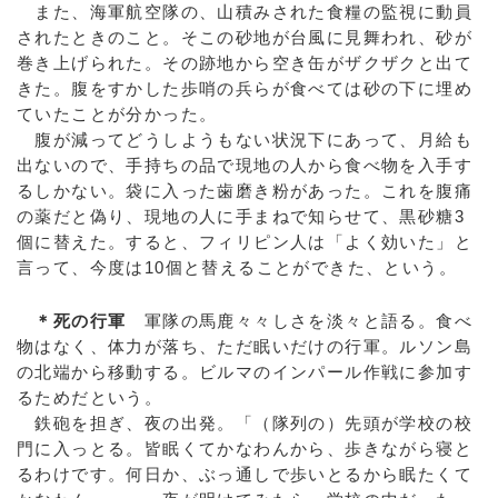
また、海軍航空隊の、山積みされた食糧の監視に動員
されたときのこと。そこの砂地が台風に見舞われ、砂が
巻き上げられた。その跡地から空き缶がザクザクと出て
きた。腹をすかした歩哨の兵らが食べては砂の下に埋め
ていたことが分かった。
腹が減ってどうしようもない状況下にあって、月給も
出ないので、手持ちの品で現地の人から食べ物を入手す
るしかない。袋に入った歯磨き粉があった。これを腹痛
の薬だと偽り、現地の人に手まねで知らせて、黒砂糖3
個に替えた。すると、フィリピン人は「よく効いた」と
言って、今度は10個と替えることができた、という。
＊死の行軍
軍隊の馬鹿々々しさを淡々と語る。食べ
物はなく、体力が落ち、ただ眠いだけの行軍。ルソン島
の北端から移動する。ビルマのインパール作戦に参加す
るためだという。
鉄砲を担ぎ、夜の出発。「（隊列の）先頭が学校の校
門に入っとる。皆眠くてかなわんから、歩きながら寝と
るわけです。何日か、ぶっ通しで歩いとるから眠たくて