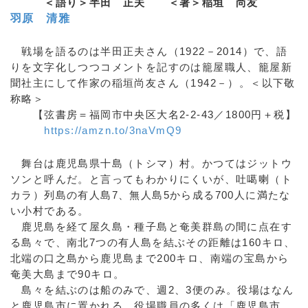
＜語り＞半田 正夫
＜著＞稲垣 尚友
羽原 清雅
戦場を語るのは半田正夫さん（1922－2014）で、語
りを文字化しつつコメントを記すのは籠屋職人、籠屋新
聞社主にして作家の稲垣尚友さん（1942－）。＜以下敬
称略＞
【弦書房＝福岡市中央区大名2‐2‐43／1800円＋税】
https://amzn.to/3naVmQ9
舞台は鹿児島県十島（トシマ）村。かつてはジットウ
ソンと呼んだ。と言ってもわかりにくいが、吐噶喇（ト
カラ）列島の有人島7、無人島5から成る700人に満たな
い小村である。
鹿児島を経て屋久島・種子島と奄美群島の間に点在す
る島々で、南北7つの有人島を結ぶその距離は160キロ、
北端の口之島から鹿児島まで200キロ、南端の宝島から
奄美大島まで90キロ。
島々を結ぶのは船のみで、週2、3便のみ。役場はなん
と鹿児島市に置かれる。役場職員の多くは「鹿児島市