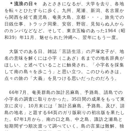
＊流浪の日々
あとさきになるが、大学を去り、各地
を転々とひたすらに歩く。九州、尾瀬、新潟、名古屋か
ら関西を経て鹿児島、奄美大島、京都・・・。旅先での
日銭仕事、トラック同乗、安宿、野宿、見知らぬ人から
のカンパなどなど。そして、東京五輪のあった1964（昭
和39）年11月、魅せられた沖縄へ、翌年にもう一度。
大阪でのある日、雑誌「言語生活」の戸塚文子が、地
名の意味を解くには小字（こあざ）名までの地名辞典が
ほしい、と述べていることに触発され、「小字名を採集
して南の島々を歩こう」と思い立つ。このひらめきは、
点々の旅の「大義」を見つける思いだったのだろう。
66年7月、奄美群島の加計呂麻島、予路島、請島での
小字名の調査に取りかかった。35日間の成果をもって東
京に戻り、10月末には「加計呂麻島、予路島、及び、請
島の地名」と題する64頁のガリ版刷りの初出版を果たし
た。67年1月から、南の口之島、中之島、諏訪之瀬島と
短期間ずつ順次渡って調べていく。島の言葉は難解、独