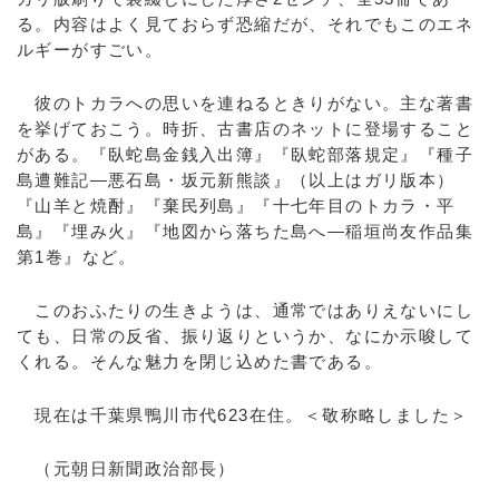
る。内容はよく見ておらず恐縮だが、それでもこのエネ
ルギーがすごい。
彼のトカラへの思いを連ねるときりがない。主な著書
を挙げておこう。時折、古書店のネットに登場すること
がある。『臥蛇島金銭入出簿』『臥蛇部落規定』『種子
島遭難記―悪石島・坂元新熊談』（以上はガリ版本）
『山羊と焼酎』『棄民列島』『十七年目のトカラ・平
島』『埋み火』『地図から落ちた島へ―稲垣尚友作品集
第1巻』など。
このおふたりの生きようは、通常ではありえないにし
ても、日常の反省、振り返りというか、なにか示唆して
くれる。そんな魅力を閉じ込めた書である。
現在は千葉県鴨川市代623在住。＜敬称略しました＞
（元朝日新聞政治部長）