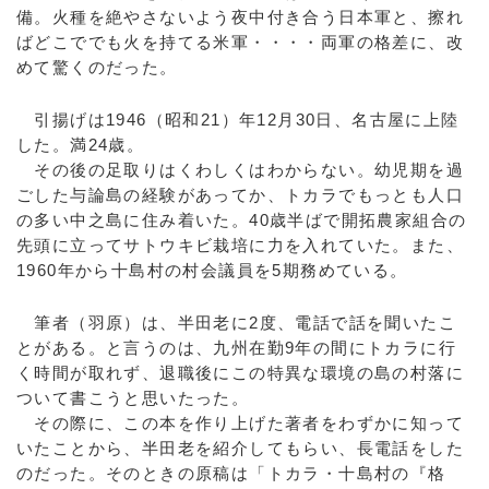
備。火種を絶やさないよう夜中付き合う日本軍と、擦れ
ばどこででも火を持てる米軍・・・・両軍の格差に、改
めて驚くのだった。
引揚げは1946（昭和21）年12月30日、名古屋に上陸
した。満24歳。
その後の足取りはくわしくはわからない。幼児期を過
ごした与論島の経験があってか、トカラでもっとも人口
の多い中之島に住み着いた。40歳半ばで開拓農家組合の
先頭に立ってサトウキビ栽培に力を入れていた。また、
1960年から十島村の村会議員を5期務めている。
筆者（羽原）は、半田老に2度、電話で話を聞いたこ
とがある。と言うのは、九州在勤9年の間にトカラに行
く時間が取れず、退職後にこの特異な環境の島の村落に
ついて書こうと思いたった。
その際に、この本を作り上げた著者をわずかに知って
いたことから、半田老を紹介してもらい、長電話をした
のだった。そのときの原稿は「トカラ・十島村の『格