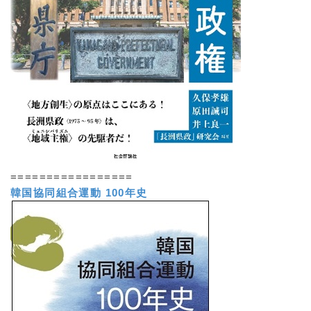
=================
韓国協同組合運動 100年史