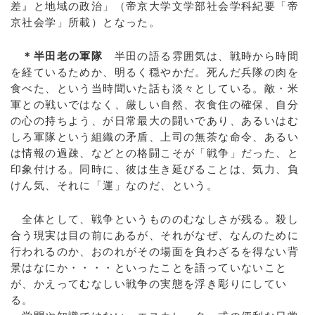
差』と地域の政治」（帝京大学文学部社会学科紀要「帝
京社会学」所載）となった。
＊半田老の軍隊
半田の語る雰囲気は、戦時から時間
を経ているためか、明るく穏やかだ。死んだ兵隊の肉を
食べた、という当時聞いた話も淡々としている。敵・米
軍との戦いではなく、厳しい自然、衣食住の確保、自分
の心の持ちよう、が日常最大の闘いであり、あるいはむ
しろ軍隊という組織の矛盾、上司の無茶な命令、あるい
は情報の過疎、などとの格闘こそが「戦争」だった、と
印象付ける。同時に、彼は生き延びることは、気力、負
けん気、それに「運」なのだ、という。
全体として、戦争というもののむなしさが残る。殺し
合う現実は目の前にあるが、それがなぜ、なんのために
行われるのか、おのれがその場面を負わざるを得ない背
景はなにか・・・・といったことを語っていないこと
が、かえってむなしい戦争の実態を浮き彫りにしてい
る。