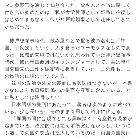
マン参事官を通じて知り合った。梁さんと本当に親しく
付き合い始めたのは、私が大学教師として姫路に往復し
はじめてまもなく、彼が神戸総領事として赴任してきて
からだった。
神戸総領事時代、飲み屋などで配る彼の名刺は「神
国、宗良次」という、人を食ったユーモラスなものであ
った。比較的閑職ではないかと思われていた神戸総領事
時代、彼は韓国政府のキッシンジャーとして、実は韓中
国交樹立の工作を隠密裡に担当していた。この件も、こ
の物語の山場の一つである。
韓国の政治や外交の裏面にも興味はつきないが、本書
がなによりも日韓関係への提言を豊富に含んでいること
に私としては注目したい。
日本語版の発刊にあたって、著者は次のように述べて
いる。少し長いが、そのまま引用して紹介に代える。
「両国の間には現在とても興味深く、有意義な現象が
起きている。政治的には絶えず衝突しながらも、いつに
も増して両国の交流は拡大しているのだ。両国の国民は