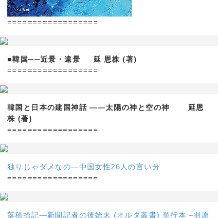
==================
■韓国──近景・遠景 延 恩株 (著)
==================
韓国と日本の建国神話 ——太陽の神と空の神 延恩
株 (著)
==================
独りじゃダメなの―中国女性26人の言い分
==================
落穂拾記―新聞記者の後始末 (オルタ叢書) 単行本 –羽原