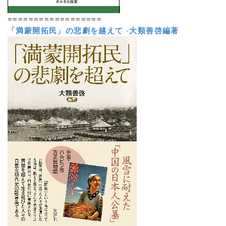
==================
「満蒙開拓民」の悲劇を越えて
-
大類善啓編著