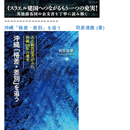
==================
沖縄「格差・差別」を追う 羽原清雅 (著)