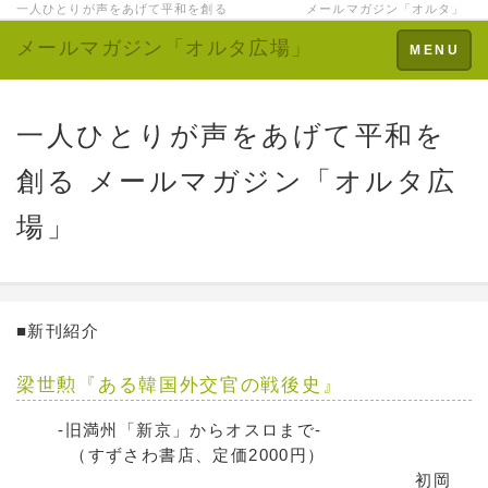
一人ひとりが声をあげて平和を創る メールマガジン「オルタ」
メールマガジン「オルタ広場」
Toggle
MENU
navigation
一人ひとりが声をあげて平和を
創る メールマガジン「オルタ広
場」
■新刊紹介
梁世勲『ある韓国外交官の戦後史』
-旧満州「新京」からオスロまで-
（すずさわ書店、定価2000円）
初岡