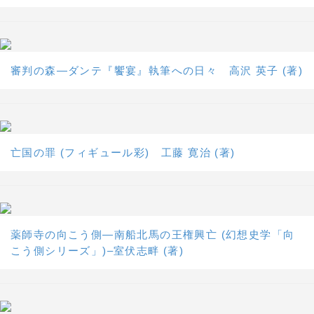
審判の森―ダンテ『饗宴』執筆への日々 高沢 英子 (著)
亡国の罪 (フィギュール彩) 工藤 寛治 (著)
薬師寺の向こう側―南船北馬の王権興亡 (幻想史学「向
こう側シリーズ」)–室伏志畔 (著)