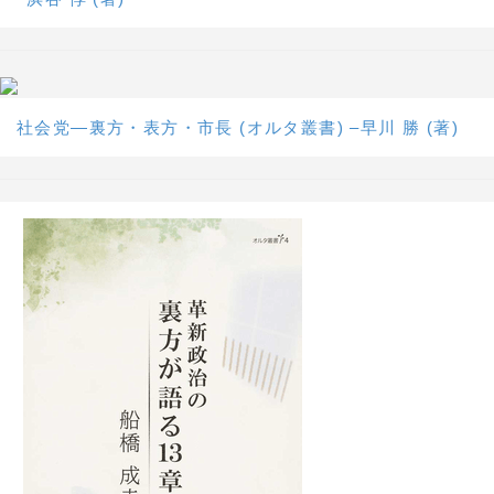
社会党―裏方・表方・市長 (オルタ叢書) –早川 勝 (著)