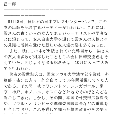
昌一郎
━━━━━━━━━━━━━━━━━━━━━━━━━
━━━━━━━━━━
9月28日、日比谷の日本プレスセンタービルで、この
本の出版を記念するパーティーが行われた。これには、
梁さんの古くからの友人であるジャーナリストや学者な
どに混じって、安東自由大学を通じて梁さんの人柄とそ
の見識に感銘を受けた新しい友人達の姿も多くあった。
また、既にこの本が出版されていた韓国から、梁さん
の友人達多数が列席したこともこの会に日韓交流色をそ
えていた。同じような出版記念会は、10月に入って大阪
でも行われた。
著者の梁世勲氏は、国立ソウル大学法学部卒業後、外
務部（省）に入り、外交官として36年間活躍してきた人
である。その間、彼はワシントン、シンガポール、東
京、神戸、ホノルル、オスロなど外地でそのほとんどを
過ごしてきた。しかし、その間、本国で外交部広報課長
や、ソウル・オリンピック準備委国際局長などの重職を
担当しており、これを通して知った韓国政界やその要人