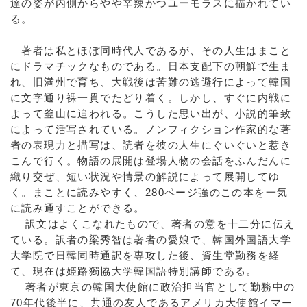
達の姿が内側からやや辛辣かつユーモラスに描かれてい
る。
著者は私とほぼ同時代人であるが、その人生はまこと
にドラマチックなものである。日本支配下の朝鮮で生ま
れ、旧満州で育ち、大戦後は苦難の逃避行によって韓国
に文字通り裸一貫でたどり着く。しかし、すぐに内戦に
よって釜山に追われる。こうした思い出が、小説的筆致
によって活写されている。ノンフィクション作家的な著
者の表現力と描写は、読者を彼の人生にぐいぐいと惹き
こんで行く。物語の展開は登場人物の会話をふんだんに
織り交ぜ、短い状況や情景の解説によって展開してゆ
く。まことに読みやすく、280ページ強のこの本を一気
に読み通すことができる。
訳文はよくこなれたもので、著者の意を十二分に伝え
ている。訳者の梁秀智は著者の愛娘で、韓国外国語大学
大学院で日韓同時通訳を専攻した後、資生堂勤務を経
て、現在は姫路獨協大学韓国語特別講師である。
著者が東京の韓国大使館に政治担当官として勤務中の
70年代後半に、共通の友人であるアメリカ大使館イマー