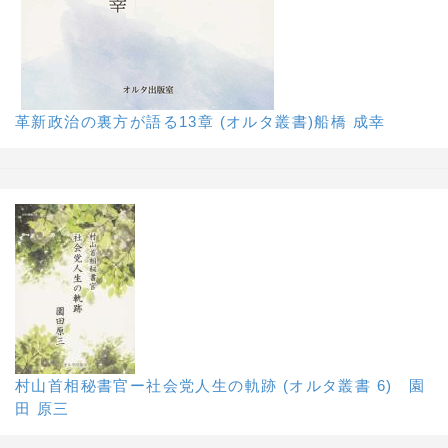
革新政治の裏方が語る13章 (オルタ叢書)船橋 成幸
村山首相秘書官ー社会党人生の軌跡 (オルタ叢書 6) 園
田 原三