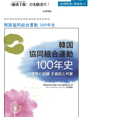
=================
韓国協同組合運動 100年史