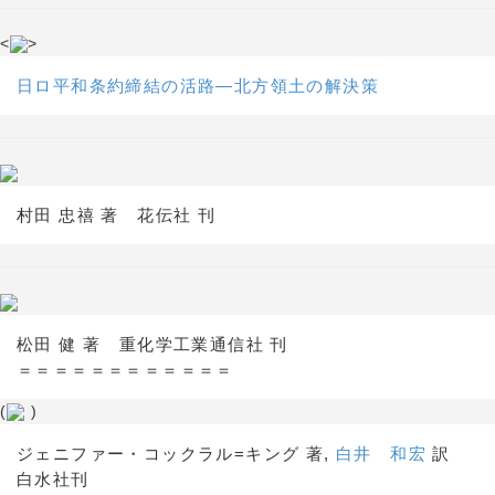
<
>
日ロ平和条約締結の活路―北方領土の解決策
村田 忠禧 著 花伝社 刊
松田 健 著 重化学工業通信社 刊
＝＝＝＝＝＝＝＝＝＝＝＝
(
)
ジェニファー・コックラル=キング 著,
白井 和宏
訳
白水社刊