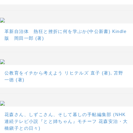
革新自治体 熱狂と挫折に何を学ぶか(中公新書) Kindle
版 岡田一郎 (著)
公教育をイチから考えよう リヒテルズ 直子 (著), 苫野
一徳 (著)
花森さん、しずこさん、そして暮しの手帖編集部 (NHK
連続テレビ小説『とと姉ちゃん』モチーフ 花森安治・大
橋鎭子との日々)