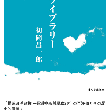
「構造改革政権 ─長洲神奈川県政20年の再評価とその歴
史的意義」