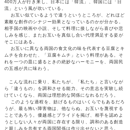
400万人が行き来し、日本には「韓流」、韓国には「日
流」という風が吹いている。
お互い似ているようで違うというところが、どれほど
素敵な創作のシナジー効果となっているのかが分かる。
相手国の映画や小説、そして料理に接しながら喜びや悲
しみを感じ、またお互いを真似し合い代理満足する姿が
そこにはある。
お互いに異なる両国の食文化の味を代表する豆腐とキ
ムチを合わせた、「豆腐キムチ」という料理がある。そ
れを一つの皿に盛るときの絶妙なハーモニーを、両国民
の五感が共に味わう。
こんな流れに乗り、私たちが、「私たち」と言いなが
ら「違うもの」を調和させる能力、その意志を実験し続
けていくなら、両国は理想的な関係になれるだろう。
このような過程を、妨げるものはいくらでもあるだろ
うが、最も怖い障害物は、他ならぬ、お互いを蔑視する
ことであろう。優越感とプライドを掲げ、相手を認めよ
うとしない人々が両国に存在する限り、調和のある創造
と親しみを共有する両国関係は作り出せないと思う。