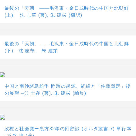
最後の「天朝」――毛沢東・金日成時代の中国と北朝鮮
(上) 沈 志華 (著), 朱 建栄 (翻訳)
最後の「天朝」――毛沢東・金日成時代の中国と北朝鮮
(下) 沈 志華、 朱 建栄
中国と南沙諸島紛争 問題の起源、経緯と「仲裁裁定」後
の展望 –呉 士存 (著), 朱 建栄 (編集)
政権と社会党ー裏方32年の回顧談 (オルタ叢書 7) 単行本
–浜谷 惇 (著)