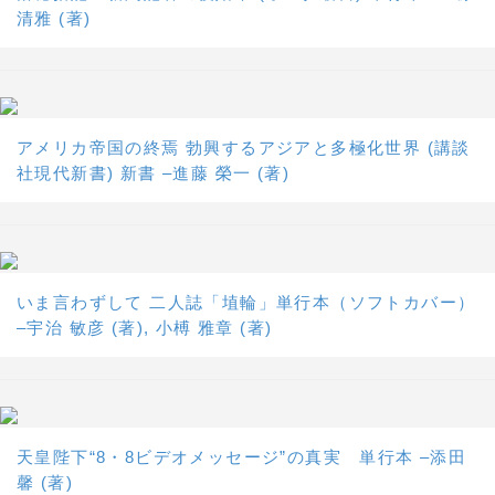
清雅 (著)
アメリカ帝国の終焉 勃興するアジアと多極化世界 (講談
社現代新書) 新書 –進藤 榮一 (著)
いま言わずして 二人誌「埴輪」単行本（ソフトカバー）
–宇治 敏彦 (著), 小榑 雅章 (著)
天皇陛下“8・8ビデオメッセージ”の真実 単行本 –添田
馨 (著)