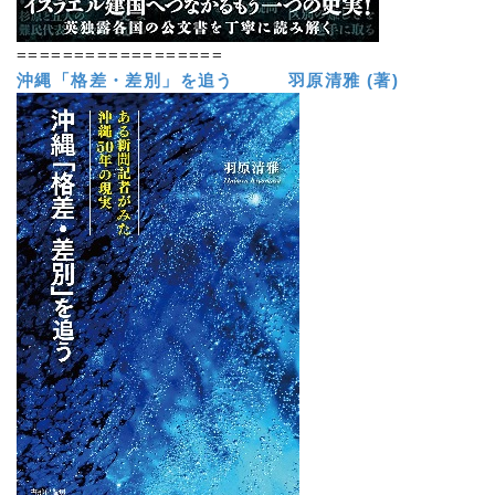
==================
沖縄「格差・差別」を追う 羽原清雅 (著)