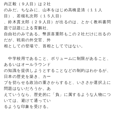
内正毅（９人目）は２社
のみだ。ちなみに、山本をはじめ高橋是清（１１人
目）、若槻礼次郎（１５人目）
、鈴木貫太郎（２９人目）が出るのは、とかく教科書問
題で話題に上る育鵬社、
自由社のみである。幣原喜重郎もこの２社だけに出るの
だが、戦前の外交官、外
相としての登場で、首相としてではない。
中学校用であること、ボリュームに制限があること、
あるいはオールラウンド
の知識を提供しようとすることなどの制約はわかるが、
日本の歴史を築き、カー
ブを切らせる政治の重さからすると、いささか選択上に
問題はないだろうか。あ
えていうなら、歴史的に「負」に属するような人物につ
いては、避けて通ってい
るような印象を受ける。