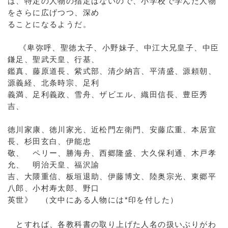
は、特定の人物の指定はないので、小学校で学んだ人物
をさらに広げつつ、深め
ることになるようだ。
《卑弥呼、聖徳太子、小野妹子、中江大兄皇子、中臣
鎌足、聖武天皇、行基、
鑑真、藤原道長、紫式部、清少納言、平清盛、源頼朝、
源義経、北条時宗、足利
義満、足利義政、雪舟、ザビエル、織田信長、豊臣秀
吉、
徳川家康、徳川家光、近松門左衛門、安藤広重、本居宣
長、杉田玄白、伊能忠
敬、 ペリー、勝海舟、西郷隆盛、大久保利通、木戸孝
允、 明治天皇、福沢諭
吉、大隈重信、板垣退助、伊藤博文、陸奥宗光、東郷平
八郎、小村寿太郎、野口
英世》 （文中にある人物には*印を付した）
とすれば、各教科書の取り上げた人名の扱いぶりがわ