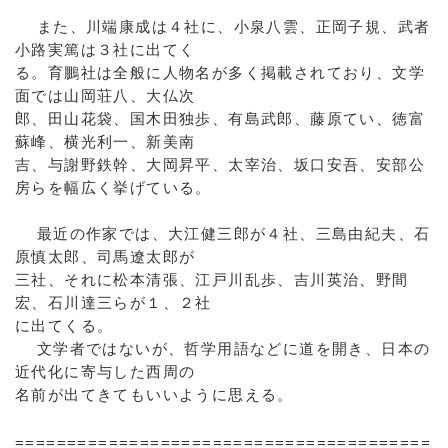
また、川端康成は４社に、小泉八雲、正岡子規、武者
小路実篤は３社に出てく
る。育鵬社は全般に人物名が多く掲載されており、文学
面では山岡荘八、大仏次
郎、田山花袋、国木田独歩、有島武郎、藤原てい、徳富
蘇峰、横光利一、新美南
吉、与謝野鉄幹、大岡昇平、太宰治、坂口安吾、安部公
房らを幅広く挙げている。
最近の作家では、大江健三郎が４社、三島由紀夫、石
原慎太郎、司馬遼太郎が
三社、それに松本清張、江戸川乱歩、吉川英治、野間
宏、石川達三らが１、２社
に出てくる。
文学者ではないが、哲学用語などに道を開き、日本の
近代化に寄与した西周の
名前が出てきてもいいように思える。
========================================