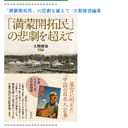
==================
「満蒙開拓民」の悲劇を越えて
-
大類善啓編著
==================