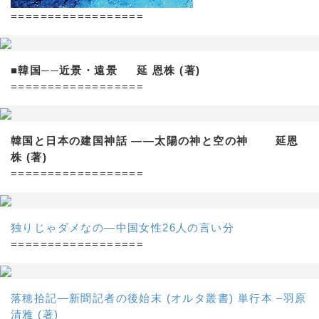
==================
■韓国──近景・遠景 延 恩株 (著)
==================
韓国と日本の建国神話 ——太陽の神と空の神 延恩
株 (著)
==================
独りじゃダメなの―中国女性26人の言い分
==================
落穂拾記―新聞記者の後始末 (オルタ叢書) 単行本 –羽原
清雅 (著)