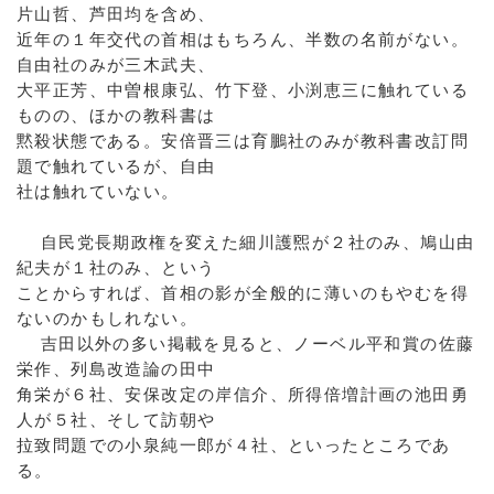
片山哲、芦田均を含め、
近年の１年交代の首相はもちろん、半数の名前がない。
自由社のみが三木武夫、
大平正芳、中曽根康弘、竹下登、小渕恵三に触れている
ものの、ほかの教科書は
黙殺状態である。安倍晋三は育鵬社のみが教科書改訂問
題で触れているが、自由
社は触れていない。
自民党長期政権を変えた細川護煕が２社のみ、鳩山由
紀夫が１社のみ、という
ことからすれば、首相の影が全般的に薄いのもやむを得
ないのかもしれない。
吉田以外の多い掲載を見ると、ノーベル平和賞の佐藤
栄作、列島改造論の田中
角栄が６社、安保改定の岸信介、所得倍増計画の池田勇
人が５社、そして訪朝や
拉致問題での小泉純一郎が４社、といったところであ
る。