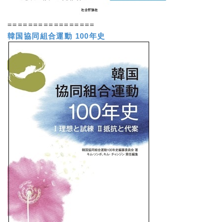
=================
韓国協同組合運動 100年史