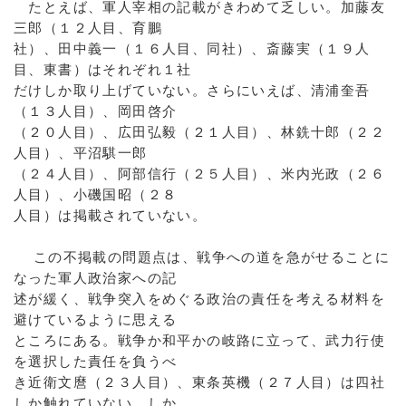
たとえば、軍人宰相の記載がきわめて乏しい。加藤友
三郎（１２人目、育鵬
社）、田中義一（１６人目、同社）、斎藤実（１９人
目、東書）はそれぞれ１社
だけしか取り上げていない。さらにいえば、清浦奎吾
（１３人目）、岡田啓介
（２０人目）、広田弘毅（２１人目）、林銑十郎（２２
人目）、平沼騏一郎
（２４人目）、阿部信行（２５人目）、米内光政（２６
人目）、小磯国昭（２８
人目）は掲載されていない。
この不掲載の問題点は、戦争への道を急がせることに
なった軍人政治家への記
述が緩く、戦争突入をめぐる政治の責任を考える材料を
避けているように思える
ところにある。戦争か和平かの岐路に立って、武力行使
を選択した責任を負うべ
き近衛文麿（２３人目）、東条英機（２７人目）は四社
しか触れていない。しか