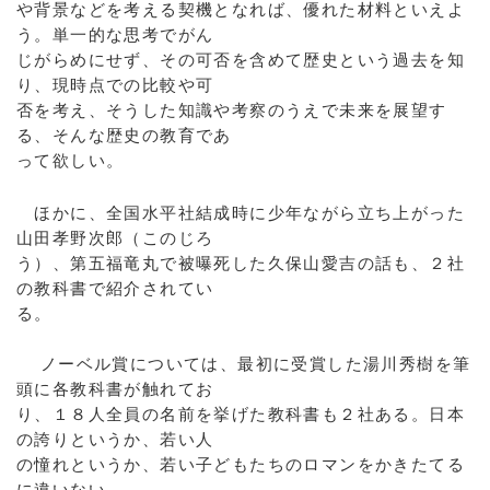
や背景などを考える契機となれば、優れた材料といえよ
う。単一的な思考でがん
じがらめにせず、その可否を含めて歴史という過去を知
り、現時点での比較や可
否を考え、そうした知識や考察のうえで未来を展望す
る、そんな歴史の教育であ
って欲しい。
ほかに、全国水平社結成時に少年ながら立ち上がった
山田孝野次郎（このじろ
う）、第五福竜丸で被曝死した久保山愛吉の話も、２社
の教科書で紹介されてい
る。
ノーベル賞については、最初に受賞した湯川秀樹を筆
頭に各教科書が触れてお
り、１８人全員の名前を挙げた教科書も２社ある。日本
の誇りというか、若い人
の憧れというか、若い子どもたちのロマンをかきたてる
に違いない。