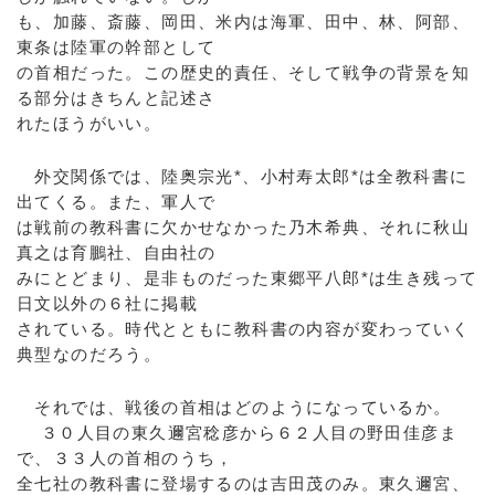
も、加藤、斎藤、岡田、米内は海軍、田中、林、阿部、
東条は陸軍の幹部として
の首相だった。この歴史的責任、そして戦争の背景を知
る部分はきちんと記述さ
れたほうがいい。
外交関係では、陸奥宗光*、小村寿太郎*は全教科書に
出てくる。また、軍人で
は戦前の教科書に欠かせなかった乃木希典、それに秋山
真之は育鵬社、自由社の
みにとどまり、是非ものだった東郷平八郎*は生き残って
日文以外の６社に掲載
されている。時代とともに教科書の内容が変わっていく
典型なのだろう。
それでは、戦後の首相はどのようになっているか。
３０人目の東久邇宮稔彦から６２人目の野田佳彦ま
で、３３人の首相のうち，
全七社の教科書に登場するのは吉田茂のみ。東久邇宮、