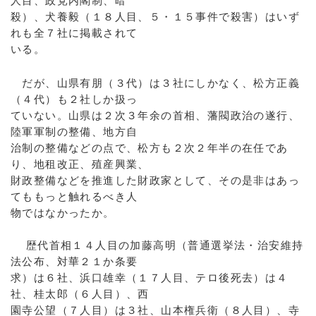
人目、政党内閣制、暗
殺）、犬養毅（１８人目、５・１５事件で殺害）はいず
れも全７社に掲載されて
いる。
だが、山県有朋（３代）は３社にしかなく、松方正義
（４代）も２社しか扱っ
ていない。山県は２次３年余の首相、藩閥政治の遂行、
陸軍軍制の整備、地方自
治制の整備などの点で、松方も２次２年半の在任であ
り、地租改正、殖産興業、
財政整備などを推進した財政家として、その是非はあっ
てももっと触れるべき人
物ではなかったか。
歴代首相１４人目の加藤高明（普通選挙法・治安維持
法公布、対華２１か条要
求）は６社、浜口雄幸（１７人目、テロ後死去）は４
社、桂太郎（６人目）、西
園寺公望（７人目）は３社、山本権兵衛（８人目）、寺