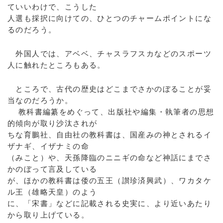
ていいわけで、こうした
人選も採択に向けての、ひとつのチャームポイントにな
るのだろう。
外国人では、アベベ、チャスラフスカなどのスポーツ
人に触れたところもある。
ところで、古代の歴史はどこまでさかのぼることが妥
当なのだろうか。
教科書編纂をめぐって、出版社や編集・執筆者の思想
的傾向が取り沙汰されが
ちな育鵬社、自由社の教科書は、国産みの神とされるイ
ザナギ、イザナミの命
（みこと）や、天孫降臨のニニギの命など神話にまでさ
かのぼって言及している
が、ほかの教科書は倭の五王（讃珍済興武）、ワカタケ
ル王（雄略天皇）のよう
に、「宋書」などに記載される史実に、より近いあたり
から取り上げている。