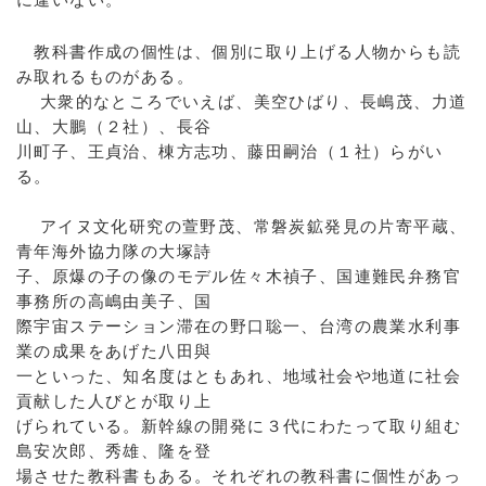
教科書作成の個性は、個別に取り上げる人物からも読
み取れるものがある。
大衆的なところでいえば、美空ひばり、長嶋茂、力道
山、大鵬（２社）、長谷
川町子、王貞治、棟方志功、藤田嗣治（１社）らがい
る。
アイヌ文化研究の萱野茂、常磐炭鉱発見の片寄平蔵、
青年海外協力隊の大塚詩
子、原爆の子の像のモデル佐々木禎子、国連難民弁務官
事務所の高嶋由美子、国
際宇宙ステーション滞在の野口聡一、台湾の農業水利事
業の成果をあげた八田與
一といった、知名度はともあれ、地域社会や地道に社会
貢献した人びとが取り上
げられている。新幹線の開発に３代にわたって取り組む
島安次郎、秀雄、隆を登
場させた教科書もある。それぞれの教科書に個性があっ