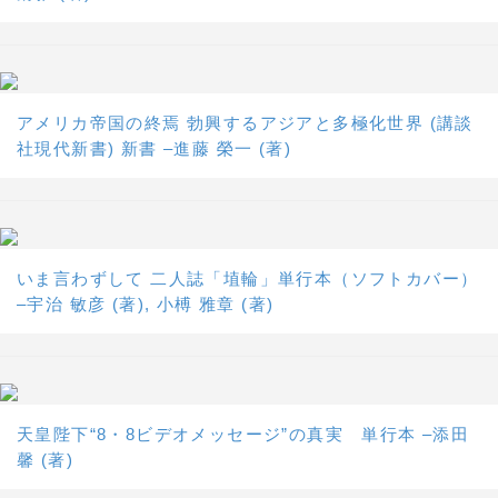
アメリカ帝国の終焉 勃興するアジアと多極化世界 (講談
社現代新書) 新書 –進藤 榮一 (著)
いま言わずして 二人誌「埴輪」単行本（ソフトカバー）
–宇治 敏彦 (著), 小榑 雅章 (著)
天皇陛下“8・8ビデオメッセージ”の真実 単行本 –添田
馨 (著)