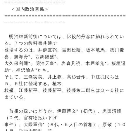
====================
＜国内政治関係＞
========================================
====================
明治維新前後については、比較的丹念に触れられてい
る。７つの教科書共通で
登場するのは、井伊直弼、吉田松陰、坂本竜馬、徳川慶
喜、勝海舟*、西郷隆盛*、
大久保利通*、明治天皇*、岩倉具視、木戸孝允*、板垣退
助*、福沢諭吉*たち。
そして、三條実美、井上馨、高杉晋作、中江兆民らは
５、６社に登場する。植木
枝盛、江藤新平、後藤新平、後藤象二郎らは３～５社に
出ている。
首相の扱いはどうか。伊藤博文*（初代）、黒田清隆
（２代、官有物払い下げ
事件）、大隈重信*（８代・５人目の首相）、原敬（１０