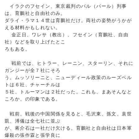
イラクのフセイン、東京裁判のパル（パール）判事
は、育鵬社と自由社のみ。
ダライ・ラマ１４世は育鵬社だけ。両社の姿勢がうかが
える材料かもしれない。
金正日、ワレサ（教出）、フセイン（育鵬社、自由
社）などを取り上げたとこ
ろもある。
戦前では、ヒトラー、レーニン、スターリン、それに
ガンジーが全７社にそろ
う。ムッソリーニと、ニューディール政策のルーズベル
トは６社、チャーチルは
５社、トルーマンは２社だった。これも、まあそんなと
ころか、の印象である。
戦前、戦後の中国関係を見ると、毛沢東、孫文、袁世
凱、溥儀は全七社に並ぶ
が、蒋介石は一社だけ欠ける。育鵬社と自由社は日本軍
爆殺の張作霖と張学良に