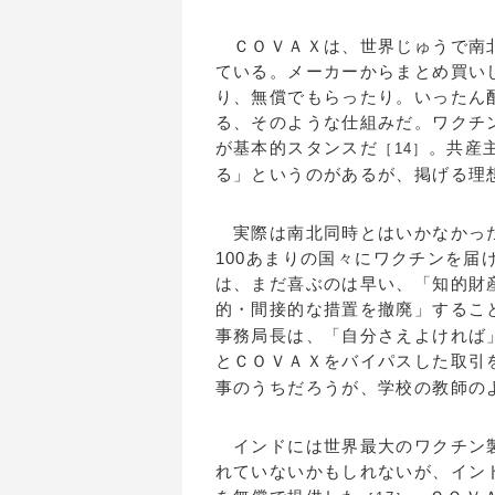
ＣＯＶＡＸは、世界じゅうで南北
ている。メーカーからまとめ買い
り、無償でもらったり。いったん
る、そのような仕組みだ。ワクチンは地
が基本的スタンスだ
。共産
［14］
る」というのがあるが、掲げる理
実際は南北同時とはいかなかった
100あまりの国々にワクチンを
は、まだ喜ぶのは早い、「知的財
的・間接的な措置を撤廃」するこ
事務局長は、「自分さえよければ
とＣＯＶＡＸをバイパスした取引
事のうちだろうが、学校の教師の
インドには世界最大のワクチン製
れていないかもしれないが、イン