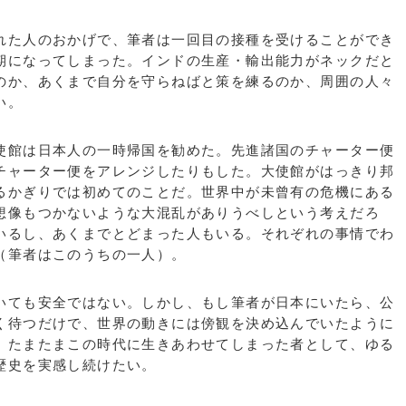
た人のおかげで、筆者は一回目の接種を受けることができ
期になってしまった。インドの生産・輸出能力がネックだと
のか、あくまで自分を守らねばと策を練るのか、周囲の人々
い。
館は日本人の一時帰国を勧めた。先進諸国のチャーター便
チャーター便をアレンジしたりもした。大使館がはっきり邦
るかぎりでは初めてのことだ。世界中が未曾有の危機にある
想像もつかないような大混乱がありうべしという考えだろ
いるし、あくまでとどまった人もいる。それぞれの事情でわ
（筆者はこのうちの一人）。
ても安全ではない。しかし、もし筆者が日本にいたら、公
く待つだけで、世界の動きには傍観を決め込んでいたように
。たまたまこの時代に生きあわせてしまった者として、ゆる
歴史を実感し続けたい。