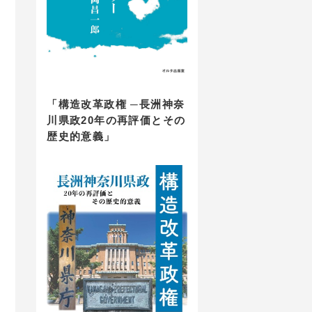
「構造改革政権 ─長洲神奈
川県政20年の再評価とその
歴史的意義」