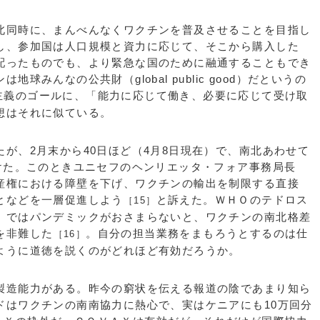
同時に、まんべんなくワクチンを普及させることを目指し
し、参加国は人口規模と資力に応じて、そこから購入した
配ったものでも、より緊急な国のために融通することもでき
球みんなの公共財（global public good）だというの
主義のゴールに、「能力に応じて働き、必要に応じて受け取
想はそれに似ている。
が、2月末から40日ほど（4月8日現在）で、南北あわせて
届けた。このときユニセフのヘンリエッタ・フォア事務局長
産権における障壁を下げ、ワクチンの輸出を制限する直接
となどを一層促進しよう
と訴えた。ＷＨＯのテドロス
［15］
」ではパンデミックがおさまらないと、ワクチンの南北格差
を非難した
。自分の担当業務をまもろうとするのは仕
［16］
ように道徳を説くのがどれほど有効だろうか。
造能力がある。昨今の窮状を伝える報道の陰であまり知ら
ドはワクチンの南南協力に熱心で、実はケニアにも10万回分