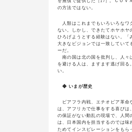
を無償で提供した
。ＣＯＶ
［17］
の方法ではない。
人類はこれまでもいろいろなワク
ない。しかし、できたてホヤホヤ
ひろげようとする経験はない。「
大きなビジョンでは一致していて
ーだ。
南の国は北の国を批判し、人々は
を避ける人は、ますます逃げ回る
い。
◆ いまが歴史
ビアフラ内戦、エチオピア革命な
は、アフリカで仕事をする喜びは
の保証がない動乱の現場で、人間
は、日本国内を担当するのでは味
ためてインスピレーションをもら