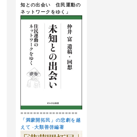
知との出会い 住民運動の
ネットワークをゆく」
==================
「満蒙開拓民」の悲劇を越
えて
-
大類善啓編著