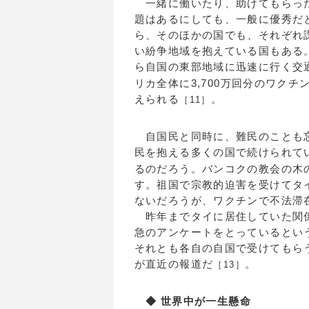
一緒に働いたり、助けてもらった
題はあるにしても、一般に優秀だ
ら、そのほかの国でも、それぞれ
い紛争地域を抱えている国もある
ら自国の東部地域に迅速に行く交
リカ全体に3,700万回分のワク
えられる
。
［11］
自国民と同時に、難民のことも忘
民を抱える多くの国で続けられて
るのだろう。バンコクの教会の木
す。祖国で宗教的迫害を受けてタ
ないだろうが、ワクチンで不法滞
昨年までタイに居住していた関係
急のアンケートをとっているとい
それとも各自の自国で受けてもら
が直近の報道だ
。
［13］
◆ 世界中が一生懸命