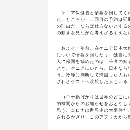
ケニア保健省と情報を回してくれ
た。ところが、二回目の予約は延
の理由だ。ならば仕方ないとする
の動きを見ながら考えざるをえな
およそ一年前、在ケニア日本大使
について情報を回したり、独自に
人に帰国を勧めたのは、筆者の知
とき、ケニアにいたら、日本なら
う。冷静に判断して帰国した人も
ざわざケニアへ渡航した人もいる
コロナ禍ばかりは世界のどこにい
的機関からのお知らせをおとなし
思う。コロナは世界史の大事件だ
されるかぎり、このアフリカから