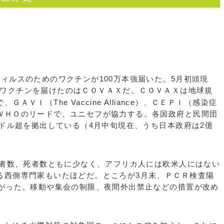
ィルスのためのワクチンが100万本強届いた。5月初頭現
ワクチンを届けたのはＣＯＶＡＸだ。ＣＯＶＡＸは地球規
ＶＩ（The Vaccine Alliance）、ＣＥＰＩ（感染症
ＷＨＯのリードで、ユニセフが協力する。各国政府と民間団
億ドル超を拠出している（4月中旬現在、うち日本政府は2億
染者数、死者数ともに少なく、アフリカ人には欧米人にはない
る西側専門家もいたほどだ。ところが3月末、ＰＣＲ検査陽
上がった。移動や集会の制限、夜間外出禁止などの措置が改め