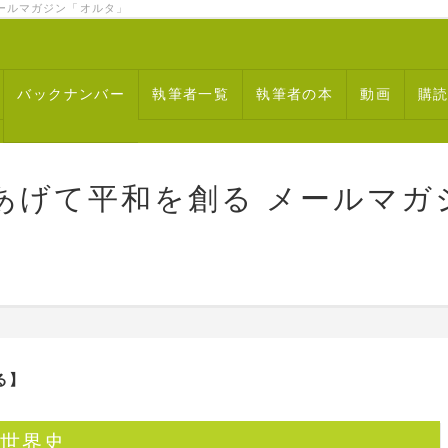
ルマガジン「オルタ」
バックナンバー
執筆者一覧
執筆者の本
動画
購
あげて平和を創る メールマガ
る】
る世界史