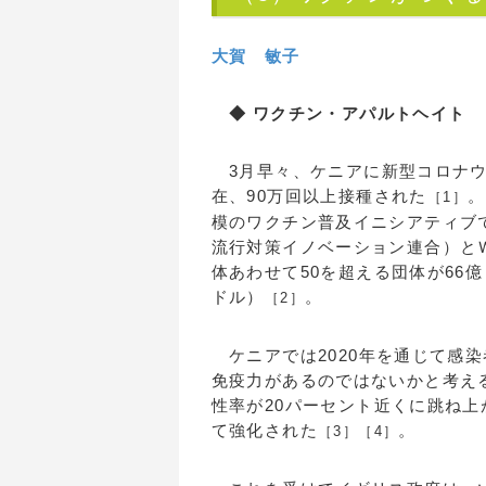
大賀 敏子
◆ ワクチン・アパルトヘイト
3月早々、ケニアに新型コロナウ
在、90万回以上接種された
。
［1］
模のワクチン普及イニシアティブで、ＧＡ
流行対策イノベーション連合）と
体あわせて50を超える団体が66
ドル）
。
［2］
ケニアでは2020年を通じて感
免疫力があるのではないかと考え
性率が20パーセント近くに跳ね
て強化された
。
［3］
［4］