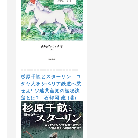
==================
杉原千畝とスターリン
-
ユ
ダヤ人をシベリア鉄道へ乗
せよ! ソ連共産党の極秘決
定とは?
石郷岡 建 (著)