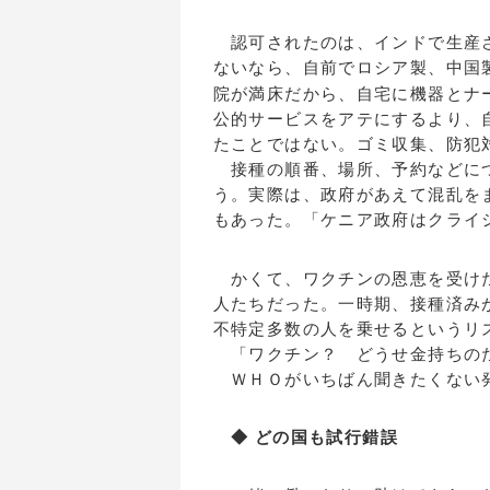
認可されたのは、インドで生産さ
ないなら、自前でロシア製、中国
院が満床だから、自宅に機器とナ
公的サービスをアテにするより、
たことではない。ゴミ収集、防犯
接種の順番、場所、予約などにつ
う。実際は、政府があえて混乱を
もあった。「ケニア政府はクライ
かくて、ワクチンの恩恵を受けた
人たちだった。一時期、接種済み
不特定多数の人を乗せるというリ
「ワクチン？ どうせ金持ちの
ＷＨＯがいちばん聞きたくない
◆ どの国も試行錯誤