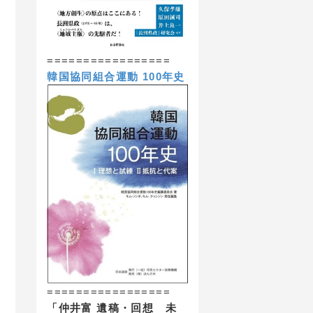
=================
韓国協同組合運動 100年史
=================
「仲井富 遺稿・回想 未