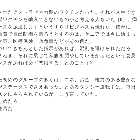
れたアストラゼネカ製のワクチンだった。それが入手でき
製ワクチンを輸入できないものかと考える人もいた
。病
［8］
ースを派遣しますというＩＣＵビジネスも現れた。確かに、
自費で自己防衛を図ろうとするのは、ケニアでは今に始まっ
対策、医療保険、救急車などがその例だ。
いてきちんとした指示があれば、混乱を避けられただろ
まねき、それに乗じて私腹を肥やしているからだという意見
シスがあれば必ず悪用する」とのこと
。
［9］
初めのグループの多くは、コネ、お金、権力のある豊かな
がステータスでさえあった。とあるタクシー運転手は、毎日
スクにさらされているが、こう言っていた。
ためだろ」
発言だ。