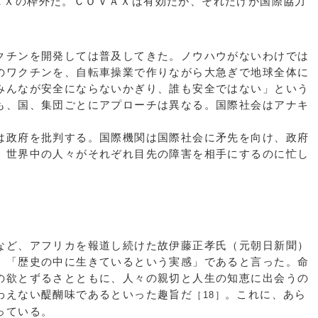
ＡＸの枠外だ。ＣＯＶＡＸは有効だが、それだけが国際協力
チンを開発しては普及してきた。ノウハウがないわけでは
のワクチンを、自転車操業で作りながら大急ぎで地球全体に
みんなが安全にならないかぎり、誰も安全ではない」という
も、国、集団ごとにアプローチは異なる。国際社会はアナキ
政府を批判する。国際機関は国際社会に矛先を向け、政府
。世界中の人々がそれぞれ目先の障害を相手にするのに忙し
ど、アフリカを報道し続けた故伊藤正孝氏（元朝日新聞）
、「歴史の中に生きているという実感」であると言った。命
の欲とずるさとともに、人々の親切と人生の知恵に出会うの
わえない醍醐味であるといった趣旨だ
。これに、あら
［18］
っている。