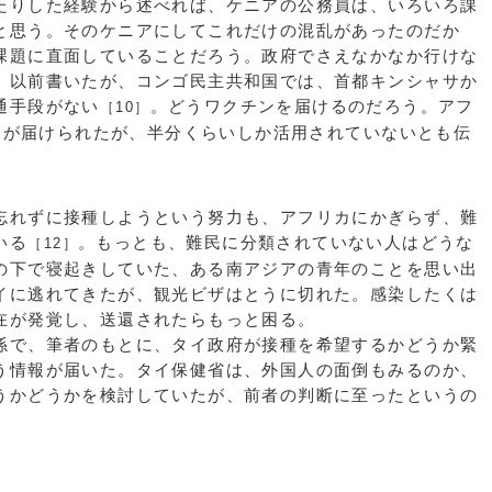
りした経験から述べれば、ケニアの公務員は、いろいろ課
と思う。そのケニアにしてこれだけの混乱があったのだか
課題に直面していることだろう。政府でさえなかなか行けな
。以前書いたが、コンゴ民主共和国では、首都キンシャサか
通手段がない
。どうワクチンを届けるのだろう。アフ
［10］
チンが届けられたが、半分くらいしか活用されていないとも伝
れずに接種しようという努力も、アフリカにかぎらず、難
いる
。もっとも、難民に分類されていない人はどうな
［12］
の下で寝起きしていた、ある南アジアの青年のことを思い出
イに逃れてきたが、観光ビザはとうに切れた。感染したくは
在が発覚し、送還されたらもっと困る。
で、筆者のもとに、タイ政府が接種を希望するかどうか緊
う情報が届いた。タイ保健省は、外国人の面倒もみるのか、
うかどうかを検討していたが、前者の判断に至ったというの