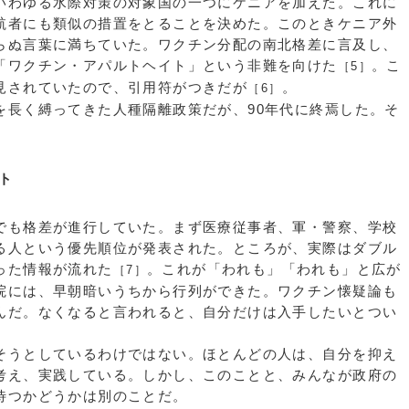
わゆる水際対策の対象国の一つにケニアを加えた。これに
航者にも類似の措置をとることを決めた。このときケニア外
らぬ言葉に満ちていた。ワクチン分配の南北格差に言及し、
「ワクチン・アパルトヘイト」という非難を向けた
。こ
［5］
見されていたので、引用符がつきだが
。
［6］
長く縛ってきた人種隔離政策だが、90年代に終焉した。そ
ト
も格差が進行していた。まず医療従事者、軍・警察、学校
る人という優先順位が発表された。ところが、実際はダブル
った情報が流れた
。これが「われも」「われも」と広が
［7］
院には、早朝暗いうちから行列ができた。ワクチン懐疑論も
んだ。なくなると言われると、自分だけは入手したいとつい
うとしているわけではない。ほとんどの人は、自分を抑え
考え、実践している。しかし、このことと、みんなが政府の
待つかどうかは別のことだ。