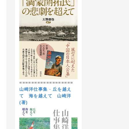
==================
山崎洋仕事集
-
丘を越え
て 海を越えて
山崎洋
(著)