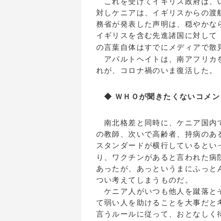
これを受けてイギリス政府は、い
対しケニアは、イギリスからの渡
務省が発表した声明は、穏やかな
イギリスを含む先進諸国に対して
の言葉自体はすでにメディアで散
アパルトヘイトは、南アフリカを
れが、コロナ禍のいま復活した。
◆ ＷＨＯが聞きたくないコメン
南北格差と同時に、ケニア国内で
の教師、次いで高齢者、持病のあ
スタンダードが横行しているとい
り、ワクチンがあると言われた病
あったが、あっというまにふっと
つい考えてしまうものだ。
ケニア人がいつも他人を蹴落とそ
て弱い人を助けることを大事だと
言うルールに従って、おとなしく