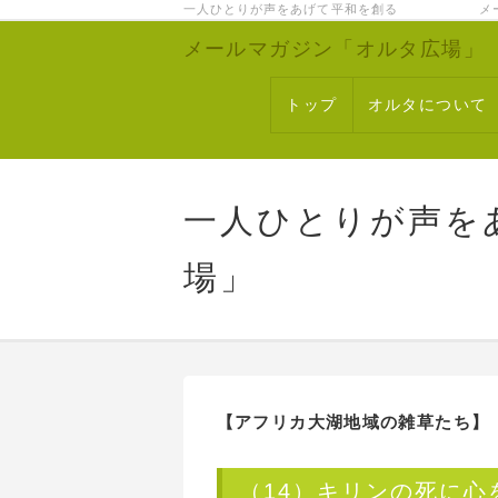
一人ひとりが声をあげて平和を創る メー
メールマガジン「オルタ広場」
トップ
オルタについて
一人ひとりが声を
場」
【アフリカ大湖地域の雑草たち】
（14）キリンの死に心