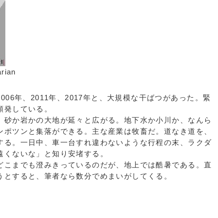
rian
06年、2011年、2017年と、大規模な干ばつがあった。緊
頻発している。
砂か岩かの大地が延々と広がる。地下水か小川か、なんら
ンポツンと集落ができる。主な産業は牧畜だ。道なき道を、
する。一日中、車一台すれ違わないような行程の末、ラクダ
遠くないな」と知り安堵する。
こまでも澄みきっているのだが、地上では酷暑である。直
うとすると、筆者なら数分でめまいがしてくる。