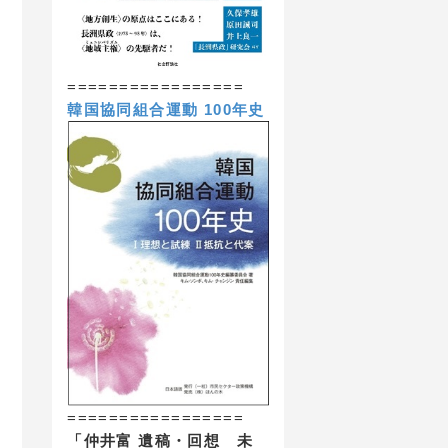
=================
韓国協同組合運動 100年史
=================
「仲井富 遺稿・回想 未