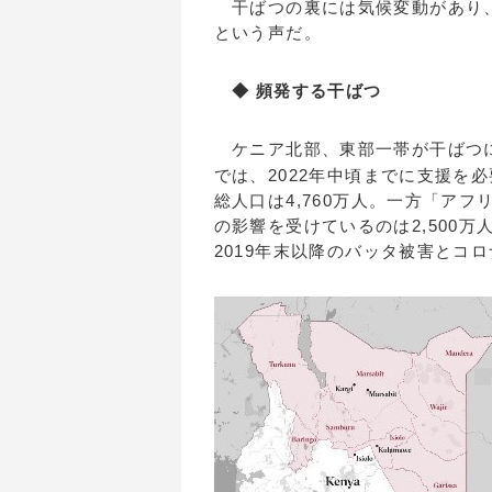
干ばつの裏には気候変動があり、
という声だ。
◆ 頻発する干ばつ
ケニア北部、東部一帯が干ばつに
では、2022年中頃までに支援を
総人口は4,760万人。一方「ア
の影響を受けているのは2,500
2019年末以降のバッタ被害とコ