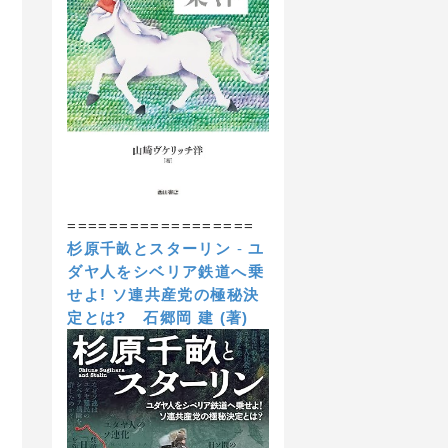
==================
杉原千畝とスターリン
-
ユ
ダヤ人をシベリア鉄道へ乗
せよ! ソ連共産党の極秘決
定とは?
石郷岡 建 (著)