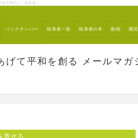
ルマガジン「オルタ」
バックナンバー
執筆者一覧
執筆者の本
動画
購
あげて平和を創る メールマガ
を寄せる