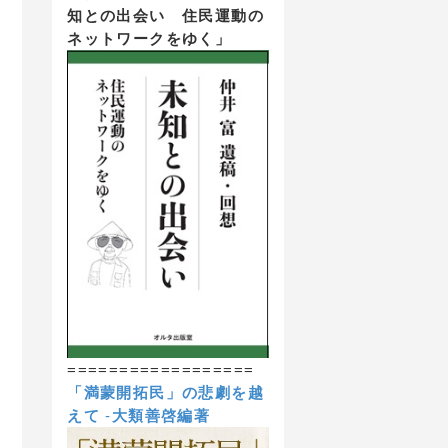
知との出会い 住民運動の
ネットワークをゆく」
==================
「満蒙開拓民」の悲劇を越
えて
-
大類善啓編著