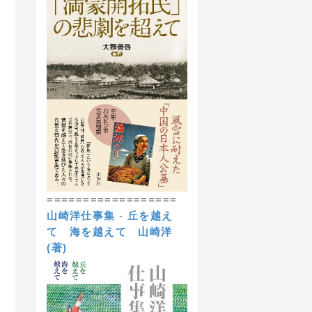
==================
山崎洋仕事集
-
丘を越え
て 海を越えて
山崎洋
(著)