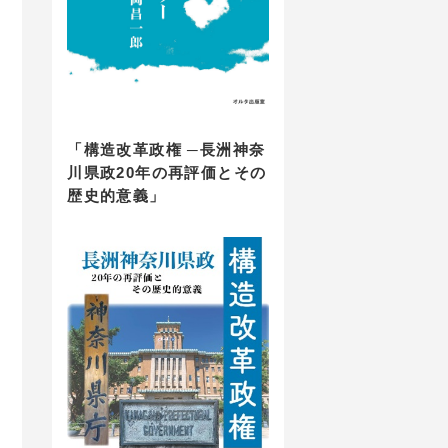
「構造改革政権 ─長洲神奈
川県政20年の再評価とその
歴史的意義」