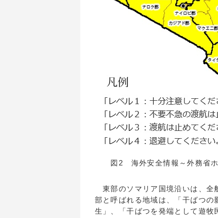
図2 海外安全情報～外務省ホ
東部のソマリア国境沿いは、全般
部と呼ばれる地域は、「干ばつの
生」、「干ばつを発端として遊牧