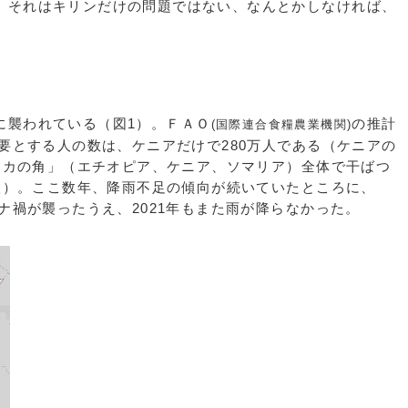
それはキリンだけの問題ではない、なんとかしなければ、
襲われている（図1）。ＦＡＯ
の推計
(国際連合食糧農業機関)
必要とする人の数は、ケニアだけで280万人である（ケニアの
フリカの角」（エチオピア、ケニア、ソマリア）全体で干ばつ
万人）。ここ数年、降雨不足の傾向が続いていたところに、
ロナ禍が襲ったうえ、2021年もまた雨が降らなかった。