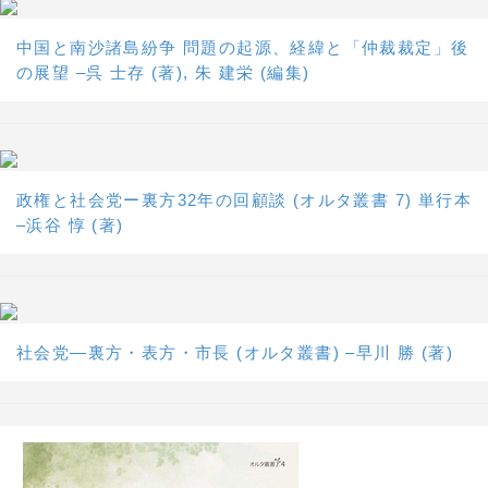
中国と南沙諸島紛争 問題の起源、経緯と「仲裁裁定」後
の展望 –呉 士存 (著), 朱 建栄 (編集)
政権と社会党ー裏方32年の回顧談 (オルタ叢書 7) 単行本
–浜谷 惇 (著)
社会党―裏方・表方・市長 (オルタ叢書) –早川 勝 (著)