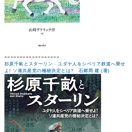
==================
杉原千畝とスターリン
-
ユダヤ人をシベリア鉄道へ乗せ
よ! ソ連共産党の極秘決定とは?
石郷岡 建 (著)