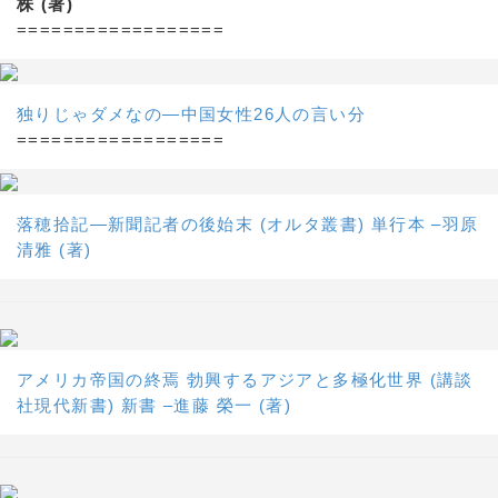
株 (著)
==================
独りじゃダメなの―中国女性26人の言い分
==================
落穂拾記―新聞記者の後始末 (オルタ叢書) 単行本 –羽原
清雅 (著)
アメリカ帝国の終焉 勃興するアジアと多極化世界 (講談
社現代新書) 新書 –進藤 榮一 (著)