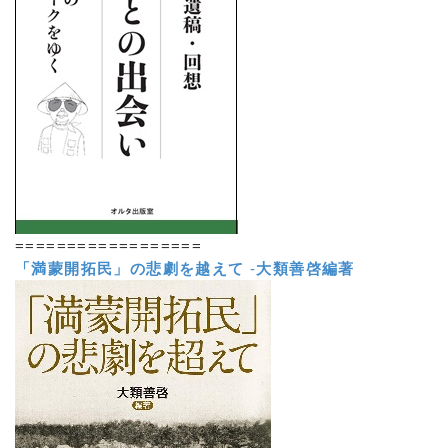
==================
「満蒙開拓民」の悲劇を越えて
-
大類善啓編著