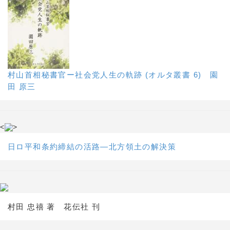
村山首相秘書官ー社会党人生の軌跡 (オルタ叢書 6) 園
田 原三
<
>
日ロ平和条約締結の活路―北方領土の解決策
村田 忠禧 著 花伝社 刊