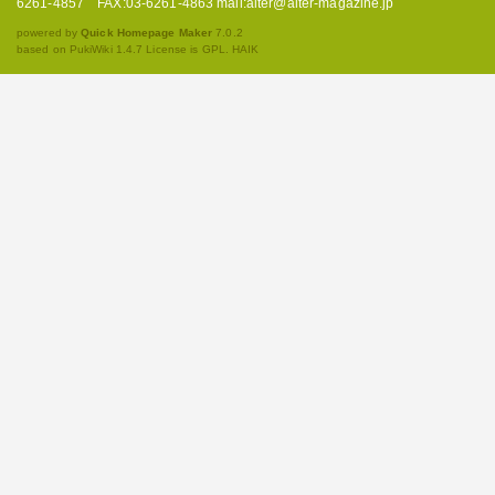
6261-4857 FAX:03-6261-4863 mail:alter@alter-magazine.jp
powered by
Quick Homepage Maker
7.0.2
based on PukiWiki 1.4.7 License is GPL.
HAIK