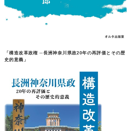
「構造改革政権 ─長洲神奈川県政20年の再評価とその歴
史的意義」