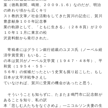
葉（徳島新聞、鳴潮、２００９.１.６）なのだが、明治
の終わり頃から広くキリ
スト教的文筆／社会活動をしてきた賀川の記念に、賀川
豊彦献身１００年記念事
業の軌跡として、「ともに生きる」（２８８頁）が２０
１０年１１月に東京の松
沢資料館から発行された。
寄稿者にはグラミン銀行総裁のユヌス氏（ノーベル経
済学賞受賞）もいる。こ
の本は賀川がノーベル文学賞（１９４７・４８年）、平
和賞（１９５４・５５・
５６年）の候補だったという史実も掘り起こした。もし
日本が太平洋戦争さえし
ていなければ、賀川に受賞の機会があったと思う。
そういうことも知らずに、たまたま鳴門市に記念館が
あることを知り、私の訳
本「悲しむ人たちをなぐさめよ」―ニコルソン夫妻の生