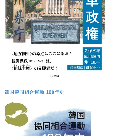
=================
韓国協同組合運動 100年史