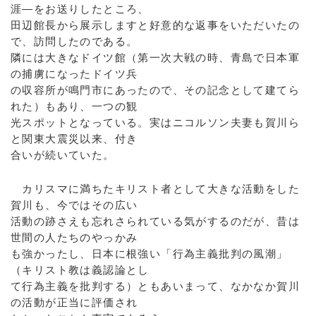
涯―をお送りしたところ、
田辺館長から展示しますと好意的な返事をいただいたの
で、訪問したのである。
隣には大きなドイツ館（第一次大戦の時、青島で日本軍
の捕虜になったドイツ兵
の収容所が鳴門市にあったので、その記念として建てら
れた）もあり、一つの観
光スポットとなっている。実はニコルソン夫妻も賀川ら
と関東大震災以来、付き
合いが続いていた。
カリスマに満ちたキリスト者として大きな活動をした
賀川も、今ではその広い
活動の跡さえも忘れさられている気がするのだが、昔は
世間の人たちのやっかみ
も強かったし、日本に根強い「行為主義批判の風潮」
（キリスト教は義認論とし
て行為主義を批判する）ともあいまって、なかなか賀川
の活動が正当に評価され