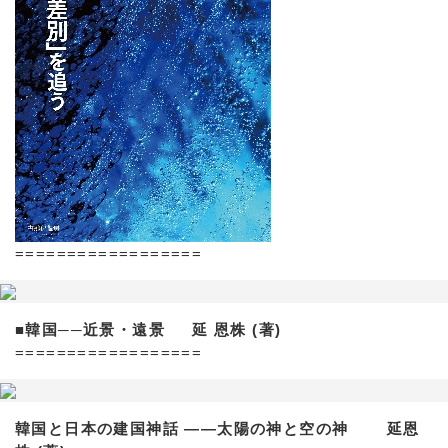
==================
■韓国──近景・遠景 延 恩株 (著)
==================
韓国と日本の建国神話 ——太陽の神と空の神 延恩