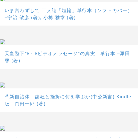
いま言わずして 二人誌「埴輪」単行本（ソフトカバー）
–宇治 敏彦 (著), 小榑 雅章 (著)
天皇陛下“8・8ビデオメッセージ”の真実 単行本 –添田
馨 (著)
革新自治体 熱狂と挫折に何を学ぶか(中公新書) Kindle
版 岡田一郎 (著)