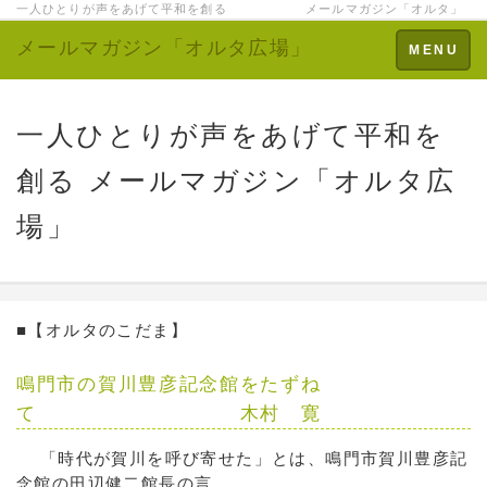
一人ひとりが声をあげて平和を創る メールマガジン「オルタ」
メールマガジン「オルタ広場」
Toggle
MENU
navigation
一人ひとりが声をあげて平和を
創る メールマガジン「オルタ広
場」
■【オルタのこだま】
鳴門市の賀川豊彦記念館をたずね
て 木村 寛
「時代が賀川を呼び寄せた」とは、鳴門市賀川豊彦記
念館の田辺健二館長の言