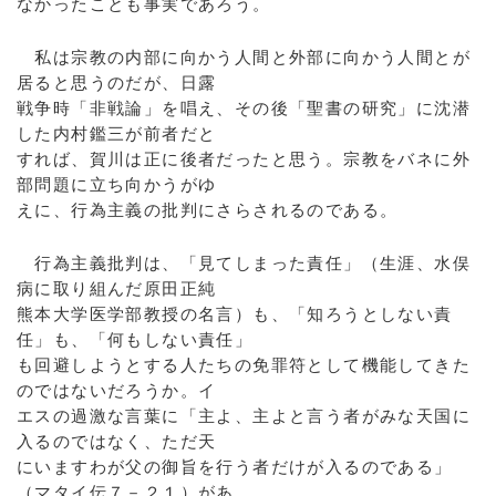
なかったことも事実であろう。
私は宗教の内部に向かう人間と外部に向かう人間とが
居ると思うのだが、日露
戦争時「非戦論」を唱え、その後「聖書の研究」に沈潜
した内村鑑三が前者だと
すれば、賀川は正に後者だったと思う。宗教をバネに外
部問題に立ち向かうがゆ
えに、行為主義の批判にさらされるのである。
行為主義批判は、「見てしまった責任」（生涯、水俣
病に取り組んだ原田正純
熊本大学医学部教授の名言）も、「知ろうとしない責
任」も、「何もしない責任」
も回避しようとする人たちの免罪符として機能してきた
のではないだろうか。イ
エスの過激な言葉に「主よ、主よと言う者がみな天国に
入るのではなく、ただ天
にいますわが父の御旨を行う者だけが入るのである」
（マタイ伝７－２１）があ