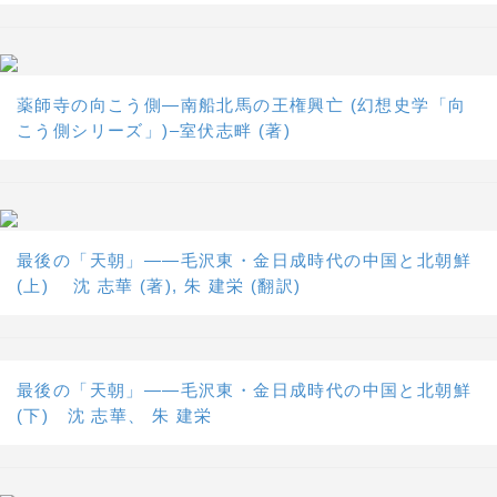
薬師寺の向こう側―南船北馬の王権興亡 (幻想史学「向
こう側シリーズ」)–室伏志畔 (著)
最後の「天朝」――毛沢東・金日成時代の中国と北朝鮮
(上) 沈 志華 (著), 朱 建栄 (翻訳)
最後の「天朝」――毛沢東・金日成時代の中国と北朝鮮
(下) 沈 志華、 朱 建栄