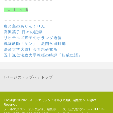
＝＝＝＝＝＝＝＝＝＝＝＝
L i n k
＝＝＝＝＝＝＝＝＝＝＝＝
農と島のありんくりん
高沢英子 日々の記録
リヒテルズ直子のオランダ通信
戦闘教師「ケン」 激闘永田町編
法政大学大原社会問題研究所
五十嵐仁法政大学教授の時評「転成仁語」
↑ページのトップへ
/
トップ
Copyright © 2026
メールマガジン「オルタ広場i」編集室
All Rights
Reserved.
メールマガジン「オルタ広場」編集部 千代田区九段北2－3－2 TEL:03-