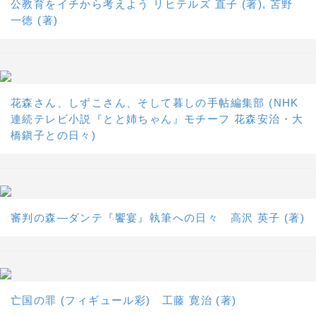
公教育をイチから考えよう リヒテルズ 直子 (著), 苫野
一徳 (著)
花森さん、しずこさん、そして暮しの手帖編集部 (NHK
連続テレビ小説『とと姉ちゃん』モチーフ 花森安治・大
橋鎭子との日々)
審判の森―ダンテ『饗宴』執筆への日々 高沢 英子 (著)
亡国の罪 (フィギュール彩) 工藤 寛治 (著)