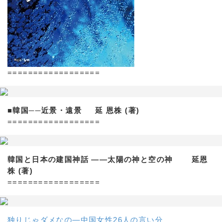
==================
■韓国──近景・遠景 延 恩株 (著)
==================
韓国と日本の建国神話 ——太陽の神と空の神 延恩
株 (著)
==================
独りじゃダメなの―中国女性26人の言い分