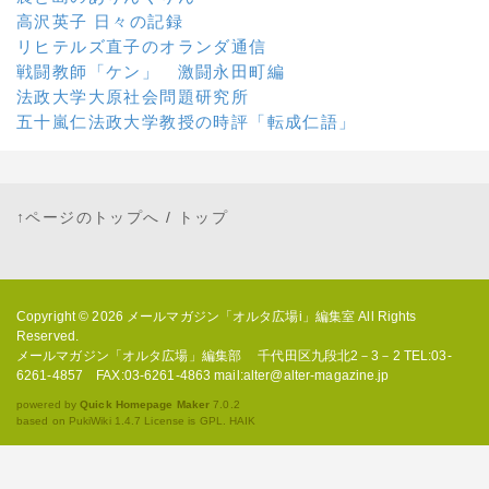
高沢英子 日々の記録
リヒテルズ直子のオランダ通信
戦闘教師「ケン」 激闘永田町編
法政大学大原社会問題研究所
五十嵐仁法政大学教授の時評「転成仁語」
↑ページのトップへ
/
トップ
Copyright © 2026
メールマガジン「オルタ広場i」編集室
All Rights
Reserved.
メールマガジン「オルタ広場」編集部 千代田区九段北2－3－2 TEL:03-
6261-4857 FAX:03-6261-4863 mail:alter@alter-magazine.jp
powered by
Quick Homepage Maker
7.0.2
based on PukiWiki 1.4.7 License is GPL.
HAIK