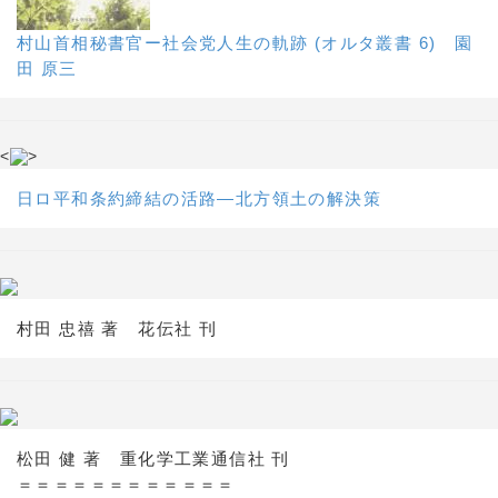
村山首相秘書官ー社会党人生の軌跡 (オルタ叢書 6) 園
田 原三
<
>
日ロ平和条約締結の活路―北方領土の解決策
村田 忠禧 著 花伝社 刊
松田 健 著 重化学工業通信社 刊
＝＝＝＝＝＝＝＝＝＝＝＝