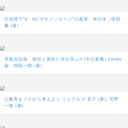
天皇陛下“8・8ビデオメッセージ”の真実 単行本 –添田
馨 (著)
革新自治体 熱狂と挫折に何を学ぶか(中公新書) Kindle
版 岡田一郎 (著)
公教育をイチから考えよう リヒテルズ 直子 (著), 苫野
一徳 (著)