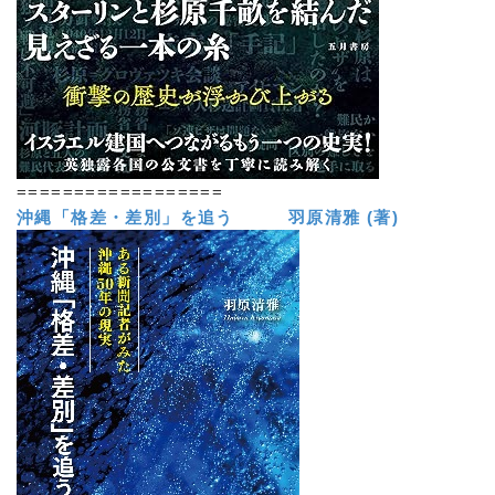
==================
沖縄「格差・差別」を追う 羽原清雅 (著)