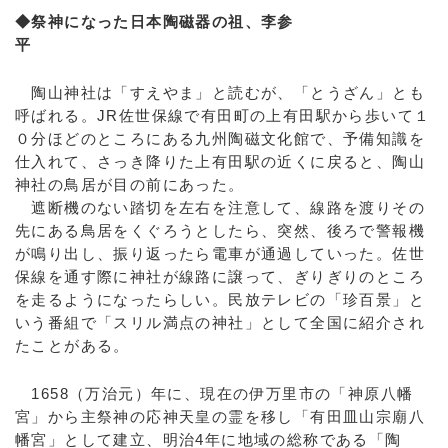
◆祭神になった日本陶磁器の祖、李参
平
陶山神社は「すえやま」と読むが、「とうざん」とも
呼ばれる。JR佐世保線で有田町の上有田駅から歩いて１
０分ほどのところにある九州陶磁文化館で、予備知識を
仕入れて、さっき降りた上有田駅の近くに戻ると、陶山
神社の鳥居が目の前にあった。
遮断機のない踏切を左右を注意して、線路を渡りその
先にある鳥居をくぐろうとしたら、突然、後ろで警報機
が鳴り出し、振り返ったら電車が通過していった。佐世
保線を通す際に神社が線路に譲って、ぎりぎりのところ
を走るようになったらしい。民放テレビの「珍百景」と
いう番組で「スリル満点の神社」として全国に紹介され
たことがある。
1658（万治元）年に、現在の伊万里市の「神原八幡
宮」から主祭神の応神天皇の霊を移し「有田皿山宗廟八
幡宮」として建立、明治4年に地域の総称である「陶