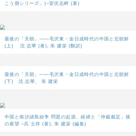
こう側シリーズ」)–室伏志畔 (著)
最後の「天朝」――毛沢東・金日成時代の中国と北朝鮮
(上) 沈 志華 (著), 朱 建栄 (翻訳)
最後の「天朝」――毛沢東・金日成時代の中国と北朝鮮
(下) 沈 志華、 朱 建栄
中国と南沙諸島紛争 問題の起源、経緯と「仲裁裁定」後
の展望 –呉 士存 (著), 朱 建栄 (編集)