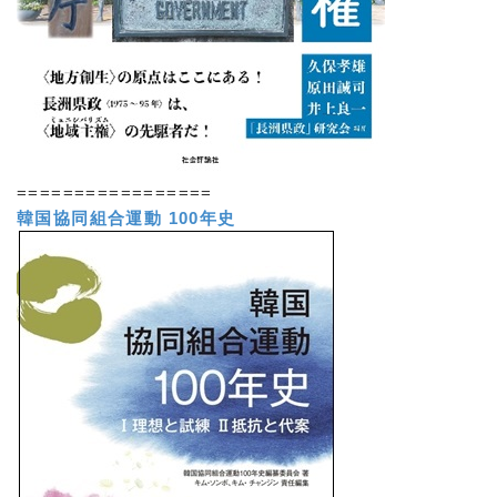
=================
韓国協同組合運動 100年史