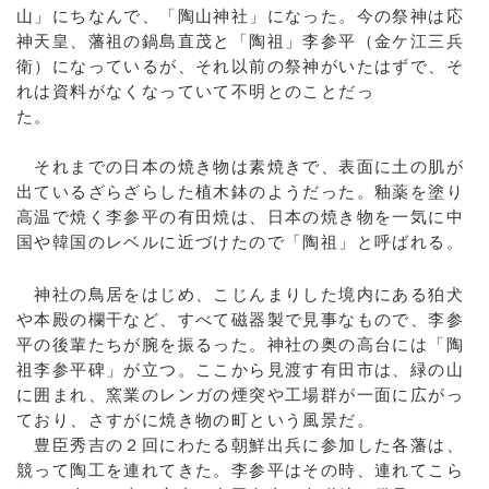
山」にちなんで、「陶山神社」になった。今の祭神は応
神天皇、藩祖の鍋島直茂と「陶祖」李参平（金ケ江三兵
衛）になっているが、それ以前の祭神がいたはずで、そ
れは資料がなくなっていて不明とのことだっ
た。
それまでの日本の焼き物は素焼きで、表面に土の肌が
出ているざらざらした植木鉢のようだった。釉薬を塗り
高温で焼く李参平の有田焼は、日本の焼き物を一気に中
国や韓国のレベルに近づけたので「陶祖」と呼ばれる。
神社の鳥居をはじめ、こじんまりした境内にある狛犬
や本殿の欄干など、すべて磁器製で見事なもので、李参
平の後輩たちが腕を振るった。神社の奥の高台には「陶
祖李参平碑」が立つ。ここから見渡す有田市は、緑の山
に囲まれ、窯業のレンガの煙突や工場群が一面に広がっ
ており、さすがに焼き物の町という風景だ。
豊臣秀吉の２回にわたる朝鮮出兵に参加した各藩は、
競って陶工を連れてきた。李参平はその時、連れてこら