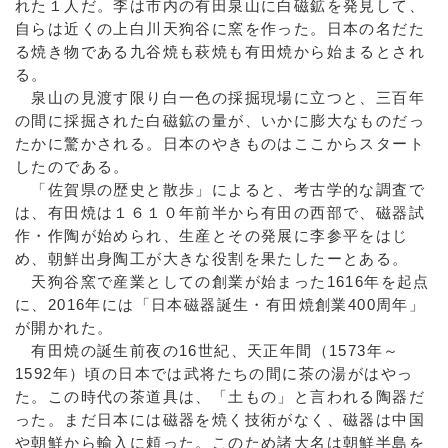
れた１人だ。李は市内の有田泉山に白磁鉱を発見して、
自らは近くの上白川天狗谷に窯を作った。日本の名だた
る焼き物である九谷焼も萩焼も有田焼から始まるとされ
る。
泉山の見渡す限り白一色の採掘現場に立つと、三百年
の間に採掘された白磁鉱の量が、いかに膨大なものだっ
たかに驚かされる。日本のやきものはここからスタート
したのである。
「佐賀県の歴史と散歩」によると、考古学的な調査で
は、有田焼は１６１０年前半から有田の西部で、磁器試
作・作陶が始められ、生産とその発展に李参平をはじ
め、朝鮮出身陶工が大きな役割を果たしたーとある。
天狗谷窯で産業としての創業が始まった1616年を起点
に、2016年には「日本磁器誕生・有田焼創業400周年」
が開かれた。
有田焼の誕生前夜の16世紀、天正年間（1573年～
1592年）頃の日本では武将たちの間に茶の湯がはやっ
た。この時代の茶道具は、「土もの」と言われる陶器だ
った。まだ日本には磁器を焼く技術がなく、磁器は中国
や朝鮮から輸入に頼った。このため諸大名は朝鮮半島を