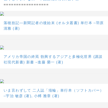
==================
落穂拾記―新聞記者の後始末 (オルタ叢書) 単行本 –羽原
清雅 (著)
アメリカ帝国の終焉 勃興するアジアと多極化世界 (講談
社現代新書) 新書 –進藤 榮一 (著)
いま言わずして 二人誌「埴輪」単行本（ソフトカバー）
–宇治 敏彦 (著), 小榑 雅章 (著)