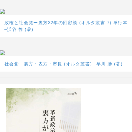
政権と社会党ー裏方32年の回顧談 (オルタ叢書 7) 単行本
–浜谷 惇 (著)
社会党―裏方・表方・市長 (オルタ叢書) –早川 勝 (著)