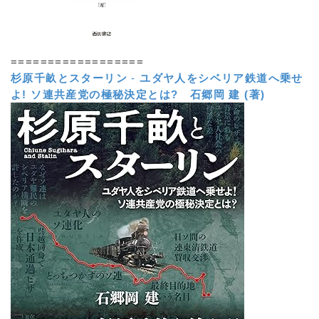
==================
杉原千畝とスターリン
-
ユダヤ人をシベリア鉄道へ乗せ
よ! ソ連共産党の極秘決定とは?
石郷岡 建 (著)