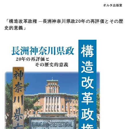
「構造改革政権 ─長洲神奈川県政20年の再評価とその歴
史的意義」