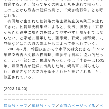
撤退するとき、競って多くの陶工たちを連れて帰った。
このことから秀吉の朝鮮出兵は、「焼き物戦争」とも呼
ばれる。
有田焼が生まれた佐賀藩の藩主鍋島直茂も陶工を連れ
てきた。佐賀県史料集成によると、長男、勝茂は「京都
からきた連中に焼き方を教えてやすやすと焼かせてはな
らない」と家老に指示した。薩摩焼、萩焼、織部焼、九
谷焼などはこの時の陶工たちによって作られていく。
2005年7月、韓国政府から李参平の碑文にある「1592
年豊臣秀吉の文禄の役当時、李参平は日本に協力的だっ
た」という部分に、抗議があった。今は「李参平は1592
年、豊臣秀吉が朝鮮に出兵した時、鍋島軍に捕らえら
れ、道案内などの協力を命令されたと推定される」と、
修正されている。
(2023.10.20)
ーーーーーーーーーーーーーーーーーーーーーーーーー
ーーーーーーーーーーー
最新号トップ
／
掲載号トップ
／
直前のページへ戻る
／
ペ