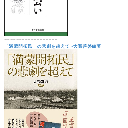
==================
「満蒙開拓民」の悲劇を越えて
-
大類善啓編著