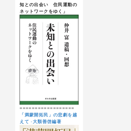
知との出会い 住民運動の
ネットワークをゆく」
==================
「満蒙開拓民」の悲劇を越
えて
-
大類善啓編著