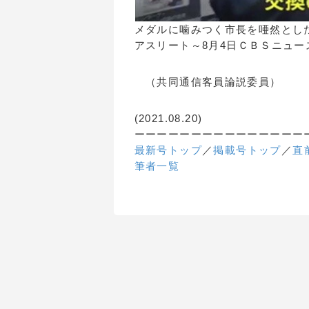
メダルに噛みつく市長を唖然とし
アスリート～8月4日ＣＢＳニュー
（共同通信客員論説委員）
(2021.08.20)
ーーーーーーーーーーーーーーー
最新号トップ
／
掲載号トップ
／
直
筆者一覧