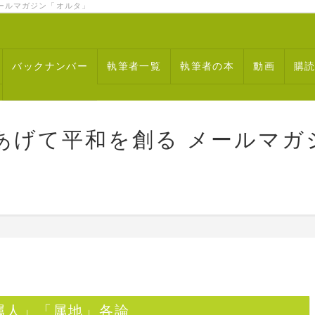
ルマガジン「オルタ」
バックナンバー
執筆者一覧
執筆者の本
動画
購
あげて平和を創る メールマガ
属人」「属地」各論