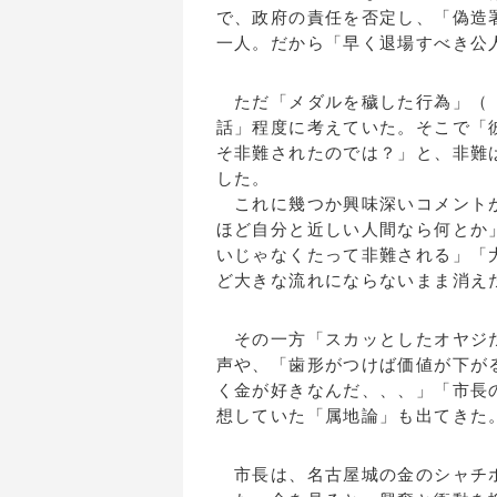
で、政府の責任を否定し、「偽造
一人。だから「早く退場すべき公
ただ「メダルを穢した行為」（「
話」程度に考えていた。そこで「
そ非難されたのでは？」と、非難
した。
これに幾つか興味深いコメントが
ほど自分と近しい人間なら何とか
いじゃなくたって非難される」「
ど大きな流れにならないまま消え
その一方「スカッとしたオヤジだ
声や、「歯形がつけば価値が下が
く金が好きなんだ、、、」「市長
想していた「属地論」も出てきた
市長は、名古屋城の金のシャチホ