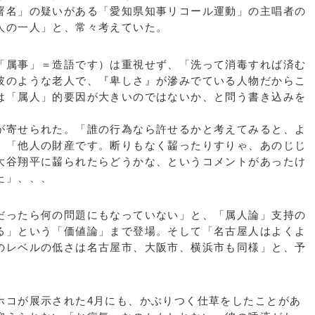
署名」の疑いがある「愛知県知事リコール運動」の主唱者の
人の一人」と、常々考えていた。
属事」＝造語です）は重視せず、「洗って消毒すれば済む
彼のような老人で、『卑しさ』が滲みでている人物だからこ
は「属人」的要因が大きいのではないか、と問う書き込みを
寄せられた。「誰の行為なら許せるかと考えてみると、よ
」「他人の財産です。断りもなく齧ったりすりゃ、あのじじ
大谷翔平に齧られたらどうかな、というコメントがあったけ
た」、、、
ったら何の問題にもなっていない」と、「属人論」支持の
る」という「価値論」まで登場。そして「名古屋人はよくよ
のレベルの低さは名古屋市、大阪市、横浜市も同様」と、予
。
コが展示された4月にも、かぶりつく仕草をしたことがあ