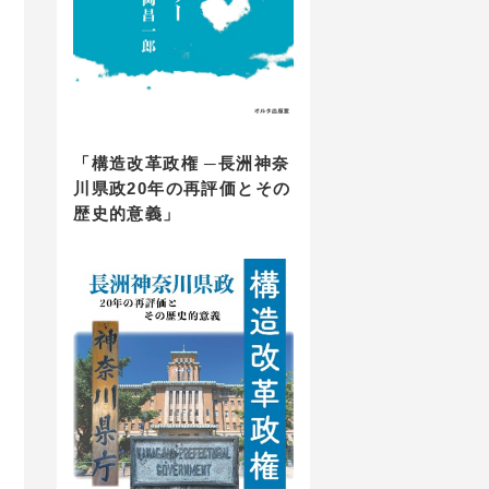
「構造改革政権 ─長洲神奈
川県政20年の再評価とその
歴史的意義」