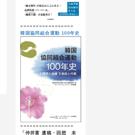
=================
韓国協同組合運動 100年史
=================
「仲井富 遺稿・回想 未