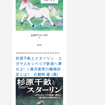
==================
杉原千畝とスターリン
-
ユ
ダヤ人をシベリア鉄道へ乗
せよ! ソ連共産党の極秘決
定とは?
石郷岡 建 (著)