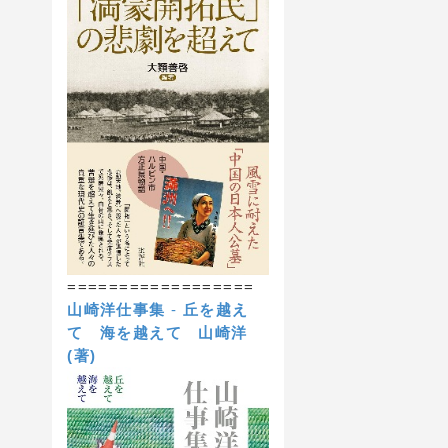
==================
山崎洋仕事集
-
丘を越え
て 海を越えて
山崎洋
(著)