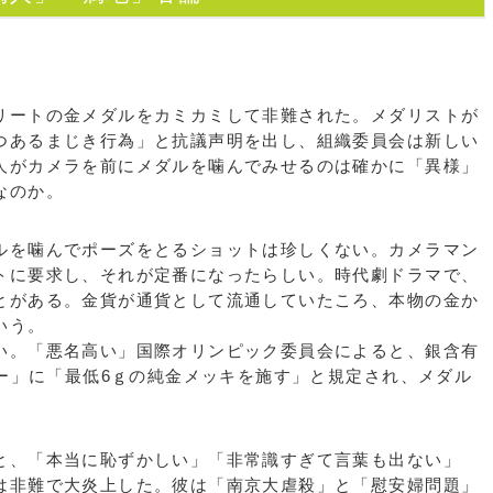
ートの金メダルをカミカミして非難された。メダリストが
つあるまじき行為」と抗議声明を出し、組織委員会は新しい
人がカメラを前にメダルを噛んでみせるのは確かに「異様」
なのか。
を噛んでポーズをとるショットは珍しくない。カメラマン
トに要求し、それが定番になったらしい。時代劇ドラマで、
とがある。金貨が通貨として流通していたころ、本物の金か
いう。
。「悪名高い」国際オリンピック委員会によると、銀含有
バー」に「最低6ｇの純金メッキを施す」と規定され、メダル
、「本当に恥ずかしい」「非常識すぎて言葉も出ない」
は非難で大炎上した。彼は「南京大虐殺」と「慰安婦問題」