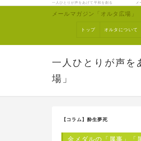
一人ひとりが声をあげて平和を創る メー
メールマガジン「オルタ広場」
トップ
オルタについて
一人ひとりが声を
場」
【コラム】酔生夢死
金メダルの「属事」「