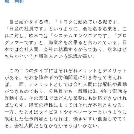
堀 利和
自己紹介をする時、「トヨタに勤めている堀です」
「日産の社員です」というように、会社名を名乗る。こ
れに対し、欧米では「システムエンジニアです」「プロ
グラマーです」と、職業名を名乗ると言われている。日
本では会社人間、会社に就職するからであり、欧米はど
ちらかというと職業人という認識が高い。
この二つのタイプにはそれぞれメリットとデメリット
がある。それを障害者の労働問題に引き寄せて考えれ
ば、一面、デメリットとしては会社人間には配転や異動
がつきものであり、公務員でも一般職は3、4年で部署を
異動する。その意味ではどんな業務にも対応できなけれ
ばならず、障害の特性によってはそれが不利ともなる。
一方、たとえばタイピストやオペレーターというように
限定した仕事内容ともなれば、働きやすい側面もでてく
る。会社人間だとなかなかそうはいかない。