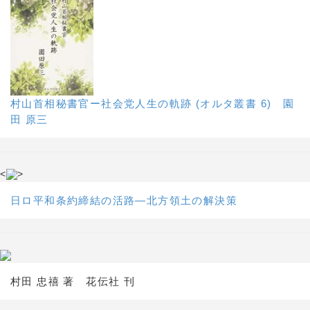
村山首相秘書官ー社会党人生の軌跡 (オルタ叢書 6) 園
田 原三
<
>
日ロ平和条約締結の活路―北方領土の解決策
村田 忠禧 著 花伝社 刊