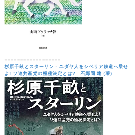
==================
杉原千畝とスターリン
-
ユダヤ人をシベリア鉄道へ乗せ
よ! ソ連共産党の極秘決定とは?
石郷岡 建 (著)