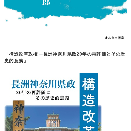
「構造改革政権 ─長洲神奈川県政20年の再評価とその歴
史的意義」