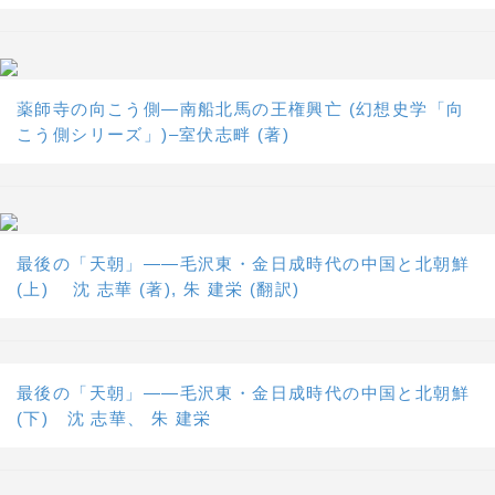
薬師寺の向こう側―南船北馬の王権興亡 (幻想史学「向
こう側シリーズ」)–室伏志畔 (著)
最後の「天朝」――毛沢東・金日成時代の中国と北朝鮮
(上) 沈 志華 (著), 朱 建栄 (翻訳)
最後の「天朝」――毛沢東・金日成時代の中国と北朝鮮
(下) 沈 志華、 朱 建栄