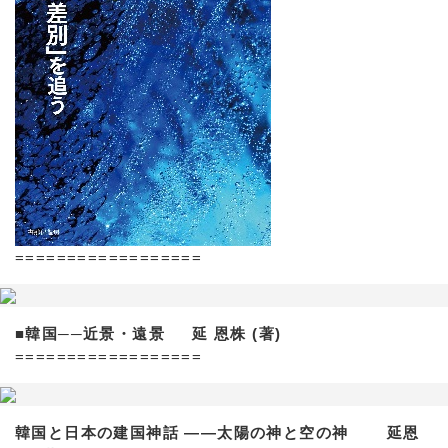
==================
■韓国──近景・遠景 延 恩株 (著)
==================
韓国と日本の建国神話 ——太陽の神と空の神 延恩