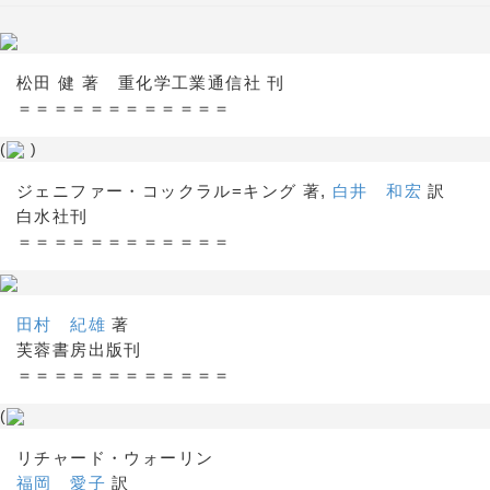
松田 健 著 重化学工業通信社 刊
＝＝＝＝＝＝＝＝＝＝＝＝
(
)
ジェニファー・コックラル=キング 著,
白井 和宏
訳
白水社刊
＝＝＝＝＝＝＝＝＝＝＝＝
田村 紀雄
著
芙蓉書房出版刊
＝＝＝＝＝＝＝＝＝＝＝＝
(
リチャード・ウォーリン
福岡 愛子
訳