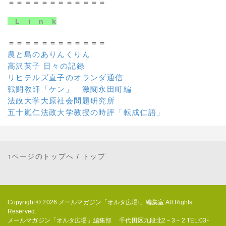
＝＝＝＝＝＝＝＝＝＝＝＝
L i n k
＝＝＝＝＝＝＝＝＝＝＝＝
農と島のありんくりん
高沢英子 日々の記録
リヒテルズ直子のオランダ通信
戦闘教師「ケン」 激闘永田町編
法政大学大原社会問題研究所
五十嵐仁法政大学教授の時評「転成仁語」
↑ページのトップへ
/
トップ
Copyright © 2026
メールマガジン「オルタ広場i」編集室
All Rights
Reserved.
メールマガジン「オルタ広場」編集部 千代田区九段北2－3－2 TEL:03-