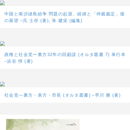
中国と南沙諸島紛争 問題の起源、経緯と「仲裁裁定」後
の展望 –呉 士存 (著), 朱 建栄 (編集)
政権と社会党ー裏方32年の回顧談 (オルタ叢書 7) 単行本
–浜谷 惇 (著)
社会党―裏方・表方・市長 (オルタ叢書) –早川 勝 (著)