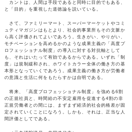
カントは、人間は手段であると同時に目的でもある、
と「目的」を重視した道徳論を説いている。
さて、ファミリーマート、スーパーマーケットやコミ
ュティマガジンはもとより、社会的事業所もその文脈か
ら高く評価されてよいであろう。生きがい、やりがい、
モチベーションを高めるかのような成果主義の「高度プ
ロフェッショナル制度」の導入に対する対抗軸として
も、それはいたって有効であるからである。いずれ「制
度」は規制緩和され、ホワイトカラー全体の働き方の基
本形となっていくであろう。成果主義の働き方が労働者
の意識と生活に何をもたらすかは自明である。
将来、「高度プロフェッショナル制度」を強める6割
の正規社員と、時間給の不安定雇用を促進する4割の非
正規労働者との間には、まずまず経済的社会的格差が固
定されていくことになろう。しかも、それは、正当な人
間評価としてである。