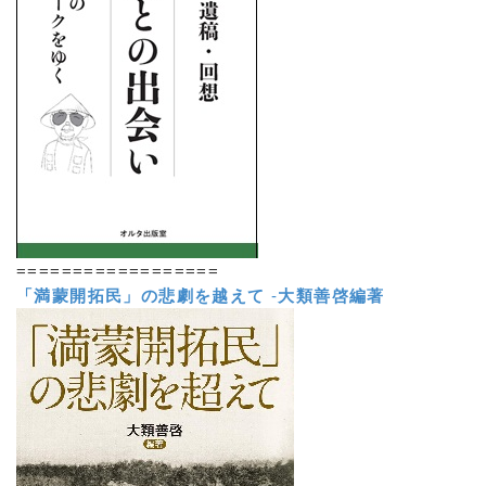
==================
「満蒙開拓民」の悲劇を越えて
-
大類善啓編著