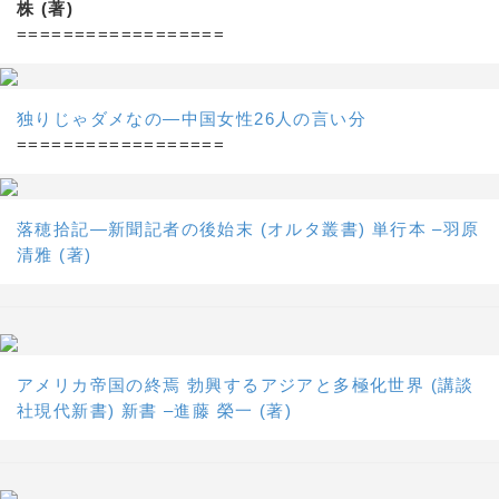
株 (著)
==================
独りじゃダメなの―中国女性26人の言い分
==================
落穂拾記―新聞記者の後始末 (オルタ叢書) 単行本 –羽原
清雅 (著)
アメリカ帝国の終焉 勃興するアジアと多極化世界 (講談
社現代新書) 新書 –進藤 榮一 (著)