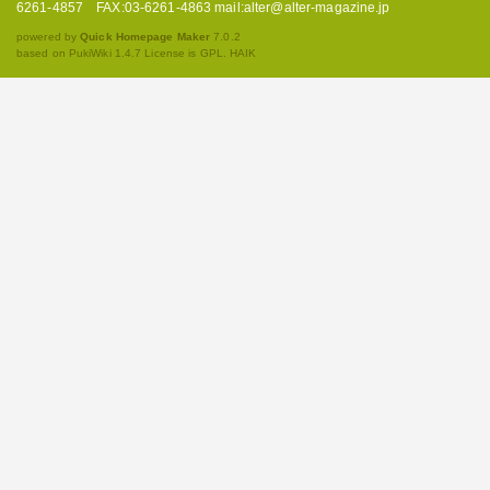
6261-4857 FAX:03-6261-4863 mail:alter@alter-magazine.jp
powered by
Quick Homepage Maker
7.0.2
based on PukiWiki 1.4.7 License is GPL.
HAIK