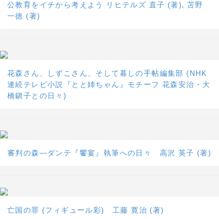
公教育をイチから考えよう リヒテルズ 直子 (著), 苫野
一徳 (著)
花森さん、しずこさん、そして暮しの手帖編集部 (NHK
連続テレビ小説『とと姉ちゃん』モチーフ 花森安治・大
橋鎭子との日々)
審判の森―ダンテ『饗宴』執筆への日々 高沢 英子 (著)
亡国の罪 (フィギュール彩) 工藤 寛治 (著)