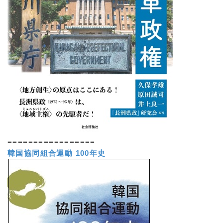
=================
韓国協同組合運動 100年史