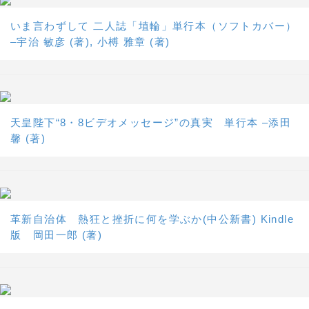
いま言わずして 二人誌「埴輪」単行本（ソフトカバー）
–宇治 敏彦 (著), 小榑 雅章 (著)
天皇陛下“8・8ビデオメッセージ”の真実 単行本 –添田
馨 (著)
革新自治体 熱狂と挫折に何を学ぶか(中公新書) Kindle
版 岡田一郎 (著)