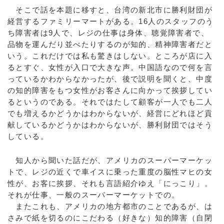
そこで話を本題に移すと、台湾の新北市に勝利財団が
経営するファミリーマートがある。16人のスタッフのう
ち障害者は9人で、レジの仕事は身体、聴覚障害者で、
品物を運んだり並べたりするのが知的、精神障害者だと
いう。これだけでは私も驚きはしない。ところが店に入
るとすぐ、女性が入口で大きな声。中国語なので何を言
っているかわからなかったが、後で説明を聞くと、中度
の知的障害をもつ女性がお客さんに向かって挨拶してい
るというのである。それではたして顧客が一人でも二人
でも増えるかどうかはわからないが、経営にどれほど貢
献しているかどうかはわからないが、勝利財団ではそう
している。
知人から聞いた話だが、アメリカのスーパーマーケッ
トで、レジの近くで車イスに乗った重度の脳性マヒの女
性が、お客に挨拶、それも言語紹介ゆえ「にっこり」。
それが仕事、一般のスーパーマーケットでの。
またこれも、アメリカの地方都市のことであるが、は
さみで紙を切るのにこだわる（好きな）知的障害（自閉