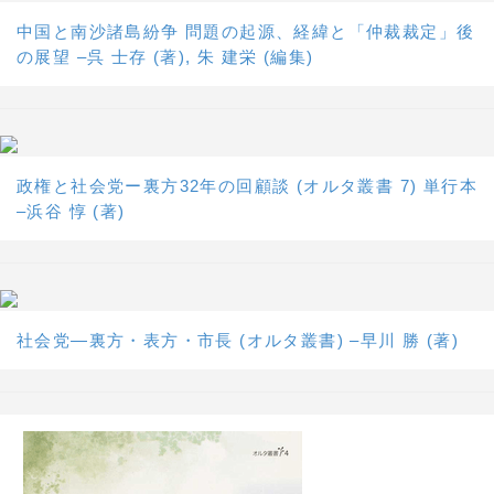
中国と南沙諸島紛争 問題の起源、経緯と「仲裁裁定」後
の展望 –呉 士存 (著), 朱 建栄 (編集)
政権と社会党ー裏方32年の回顧談 (オルタ叢書 7) 単行本
–浜谷 惇 (著)
社会党―裏方・表方・市長 (オルタ叢書) –早川 勝 (著)