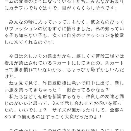
ームの隊員のようになっている子たち。みんながあまり
にカラフルでちぐはぐで、目がくらくらしそうです。
みんなの輪に入っていってまもなく、彼女らのびっく
りファッションの訳をすぐに悟りました。私の知ってい
る子も知らない子も、次々に自分のファッションを披露
しに来てくれるのです。
今日は久しぶりの遠出だから、嬉しくて普段工場では
着用が禁止されているスカートにしてきたの。スカート
って履き慣れていないから、ちょっぴり恥ずかしいんだ
けど。
ねぇ見て見て、昨日退勤後に急いで町中に出て、新し
い服を買ってきちゃった！ 似合ってるかなぁ？
私たちはどうせ服を新調するなら、仲良しの友達と同
じのがいいと思って、3人で示し合わせてお揃いを買っ
たの、いいでしょ？ サイズが無かったりして、全部を
3つずつ揃えるのはすっごく大変だったのよ！
この子たちは、この日の遠足をそれは楽しみにしてい