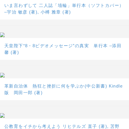
いま言わずして 二人誌「埴輪」単行本（ソフトカバー）
–宇治 敏彦 (著), 小榑 雅章 (著)
天皇陛下“8・8ビデオメッセージ”の真実 単行本 –添田
馨 (著)
革新自治体 熱狂と挫折に何を学ぶか(中公新書) Kindle
版 岡田一郎 (著)
公教育をイチから考えよう リヒテルズ 直子 (著), 苫野