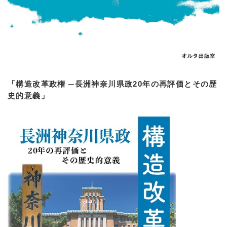
「構造改革政権 ─長洲神奈川県政20年の再評価とその歴
史的意義」