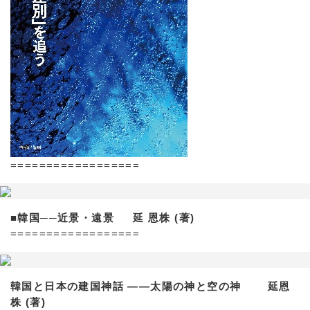
==================
■韓国──近景・遠景 延 恩株 (著)
==================
韓国と日本の建国神話 ——太陽の神と空の神 延恩
株 (著)