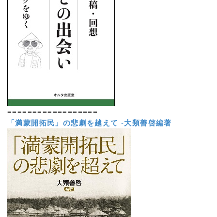
==================
「満蒙開拓民」の悲劇を越えて
-
大類善啓編著