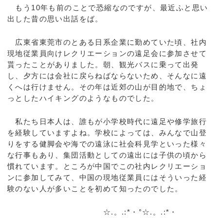
もう10年も前のことで恐縮なのですが、最近ふと思い
出した昔の思い出話をば。
広東省東莞市のとある日系企業に勤めていた頃、社内
現地従業員向けレクリエーションの遠足会に参加させて
貰ったことがありました。朝、観光バスに乗って出発
し、夕方には会社に戻らねばならないため、そんなに遠
くへは行けません。その年は近郊の山が目的地で、ちょ
っとしたハイキングのようなものでした。
私たち日本人は、誰もが小学校時代に遠足や修学旅行
を経験していますよね。学校によっては、みんなで山登
りをする健脚会や海での遠泳に社会科見学といった様々
な行事もあり、集団活動としての遠出には子供の頃から
慣れています。ところが中国でこの社内レクリエーショ
ンに参加してみて、中国の現地従業員にはそういった経
験のない人が多いことを初めて知ったのでした。
☆.。.:*・°☆.。.:*・