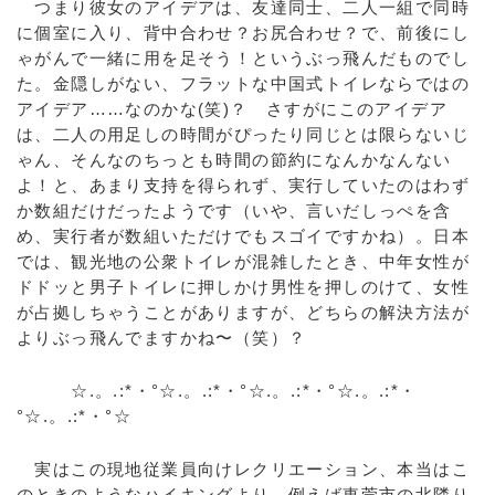
つまり彼女のアイデアは、友達同士、二人一組で同時
に個室に入り、背中合わせ？お尻合わせ？で、前後にし
ゃがんで一緒に用を足そう！というぶっ飛んだものでし
た。金隠しがない、フラットな中国式トイレならではの
アイデア……なのかな(笑)？ さすがにこのアイデア
は、二人の用足しの時間がぴったり同じとは限らないじ
ゃん、そんなのちっとも時間の節約になんかなんない
よ！と、あまり支持を得られず、実行していたのはわず
か数組だけだったようです（いや、言いだしっぺを含
め、実行者が数組いただけでもスゴイですかね）。日本
では、観光地の公衆トイレが混雑したとき、中年女性が
ドドッと男子トイレに押しかけ男性を押しのけて、女性
が占拠しちゃうことがありますが、どちらの解決方法が
よりぶっ飛んでますかね〜（笑）？
☆.。.:*・°☆.。.:*・°☆.。.:*・°☆.。.:*・
°☆.。.:*・°☆
実はこの現地従業員向けレクリエーション、本当はこ
のときのようなハイキングより、例えば東莞市の北隣り