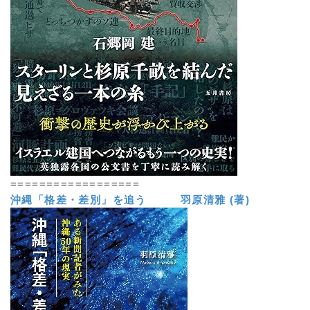
==================
沖縄「格差・差別」を追う 羽原清雅 (著)