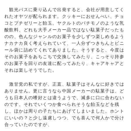
観光バスに乗り込んで出発すると、会社が用意してく
れたオヤツが配られます。クッキーにおせんべい、チョ
コとプチゼリーと飴玉、ヤクルトのパチモノのような乳
酸飲料、どれも大手メーカー品ではない駄菓子だったも
のの、色んなジャンルのお菓子を少しずつ楽しめるよう
ナカナカ良く考えられていて、一人分ずつきちんとビニ
ール袋に詰めてくれてありました。そうすると、今度は
そのお菓子をあちこちで交換してみたり、こっそり持参
のお菓子を回りの友達に配ってみたり、キャアキャアと
それは楽しそうでした。
激甘党の私ですが、正直、駄菓子はそんなに好きでは
ありません。更に言うなら中国メーカーの駄菓子は、ど
うも日本人の嗜好とは違うようで、滅多に口に合わない
のです。それでいくつか食べられそうな飴玉などを残
し、ほかは周りの子たちにあげてしまいました。ホント
にいいの？と少し遠慮しつつ、でも喜んで何人かで分け
合っていたのですが、