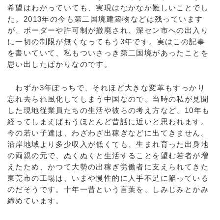
希望はわかっていても、実現はなかなか難しいことでし
た。2013年の今も第二国境建築物などは残っています
が、ボーダーや許可制が撤廃され、深セン市への出入り
に一切の制限が無くなってもう3年です。実はこの記事
を書いていて、私もついさっき第二国境があったことを
思い出したばかりなのです。
わずか3年ぽっちで、それほど大きな変革もすっかり
忘れ去られ風化してしまう中国なので、当時の私が見聞
した現地従業員たちの生活や彼らの考え方など、10年も
経ってしまえばもうほとんど昔話に近いと思われます。
今の若い子達は、わざわざ出稼ぎなどに出てきません。
沿岸地域より多少収入が低くても、生まれ育った出身地
の両親の元で、ぬくぬくと生活することを望む若者が増
えたため、かつて大勢の出稼ぎ労働者に支えられてきた
東莞市の工場は、いまや慢性的に人手不足に陥っている
のだそうです。十年一昔という言葉を、しみじみとかみ
締めています。