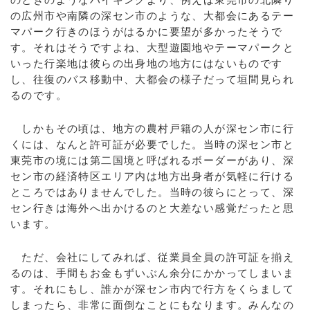
の広州市や南隣の深セン市のような、大都会にあるテー
マパーク行きのほうがはるかに要望が多かったそうで
す。それはそうですよね、大型遊園地やテーマパークと
いった行楽地は彼らの出身地の地方にはないものです
し、往復のバス移動中、大都会の様子だって垣間見られ
るのです。
しかもその頃は、地方の農村戸籍の人が深セン市に行
くには、なんと許可証が必要でした。当時の深セン市と
東莞市の境には第二国境と呼ばれるボーダーがあり、深
セン市の経済特区エリア内は地方出身者が気軽に行ける
ところではありませんでした。当時の彼らにとって、深
セン行きは海外へ出かけるのと大差ない感覚だったと思
います。
ただ、会社にしてみれば、従業員全員の許可証を揃え
るのは、手間もお金もずいぶん余分にかかってしまいま
す。それにもし、誰かが深セン市内で行方をくらまして
しまったら、非常に面倒なことにもなります。みんなの