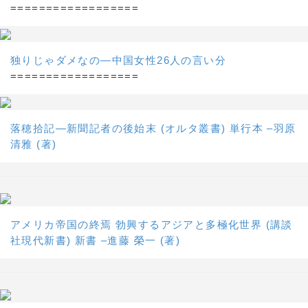
==================
独りじゃダメなの―中国女性26人の言い分
==================
落穂拾記―新聞記者の後始末 (オルタ叢書) 単行本 –羽原
清雅 (著)
アメリカ帝国の終焉 勃興するアジアと多極化世界 (講談
社現代新書) 新書 –進藤 榮一 (著)