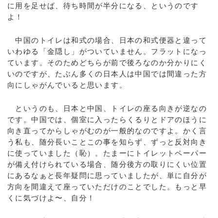
に用を足せば、待ち時間が半分になる、というのです
よ！
中国のトイレは和式の場合、日本の和式便器と違って
いわゆる「金隠し」がついていません。フラットになっ
ています。そのためどちらが前で後ろなのか分かりにく
いのですが、たぶん多くの日本人は中国では間違った方
向にしゃがんでいると思います。
というのも、日本と中国、トイレの座る向きが逆なの
です。中国では、個室に入ったらくるりとドアのほうに
向き直ってからしゃがむのが一般的なのですよ。かく言
う私も、随分長いことこの事を知らず、ずっと反対向き
に使っていました（恥）。たまーにトイレットペーパー
が備え付けられている場合、随分後方の取りにくい位置
にあるなぁと長年疑問に思っていましたが、単に自分が
方向を間違えて座っていただけのことでした。もっと早
くに気づけよ〜、自分！