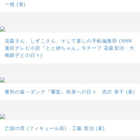
一徳 (著)
花森さん、しずこさん、そして暮しの手帖編集部 (NHK
連続テレビ小説『とと姉ちゃん』モチーフ 花森安治・大
橋鎭子との日々)
審判の森―ダンテ『饗宴』執筆への日々 高沢 英子 (著)
亡国の罪 (フィギュール彩) 工藤 寛治 (著)