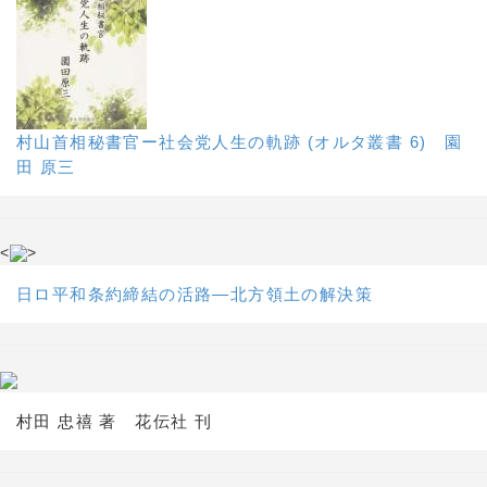
村山首相秘書官ー社会党人生の軌跡 (オルタ叢書 6) 園
田 原三
<
>
日ロ平和条約締結の活路―北方領土の解決策
村田 忠禧 著 花伝社 刊