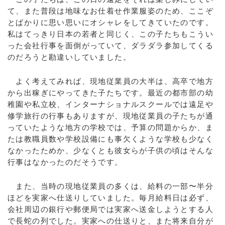
て、また普段は地味なお仕着せ作業服姿のため、ここぞ
とばかりに思い思いにオシャレをしてきていたのです。
私はてっきり日本の若者と同じく、この子たちもこうい
った会社行事を面倒がっていて、ダラダラ参加してくる
のだろうと勘違いしていました。
よく考えてみれば、現地従業員の大半は、高卒で地方
から出稼ぎにやってきた子たちです。最近の都市部の幼
稚園や私立校、インターナショナルスクールでは遠足や
修学旅行の行事もありますが、現地従業員の子たちが通
っていたような地方の学校では、予算の問題からか、ま
たは教職員数や学校設備にも事欠くような学校も少なく
なかったためか、少なくとも彼女らが子供の頃はそんな
行事はなかったのだそうです。
また、当時の現地従業員の多くは、給料の一部〜半分
ほどを実家へ仕送りしていました。毎月給料日は必ず、
会社周辺の銀行や郵便局では実家へ送金しようとする人
で長蛇の列でした。実家への仕送りと、また将来自分が