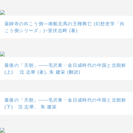
薬師寺の向こう側―南船北馬の王権興亡 (幻想史学「向
こう側シリーズ」)–室伏志畔 (著)
最後の「天朝」――毛沢東・金日成時代の中国と北朝鮮
(上) 沈 志華 (著), 朱 建栄 (翻訳)
最後の「天朝」――毛沢東・金日成時代の中国と北朝鮮
(下) 沈 志華、 朱 建栄