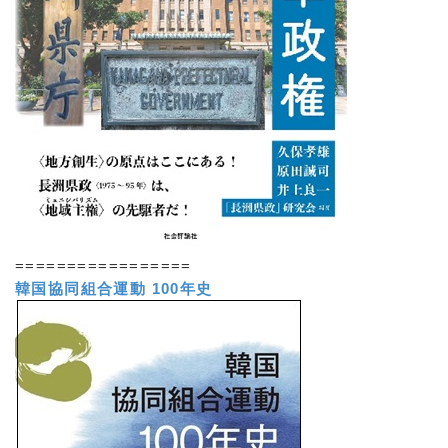
=================
韓国協同組合運動 100年史