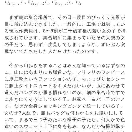
°☆.。.:*・°☆.。.:*・°☆.。.:*・°☆
まず朝の集合場所で、その日一度目のびっくり光景が
目に飛び込んできました。一般的に、工場で就労してい
る現地作業員は、8〜9割が二十歳前後の若い女の子で構
成されています。集合場所に集まっていたその大勢の女
の子たち、思わず二度見してしまうような、ずいぶん突
飛ないでたちをした人だらけだったのです。
今から山歩きをすることはみんな知っているはずなの
に、山にはあまりにも場違いな、フリフリのワンピース
に厚底靴というファッションの子。ちょっぴりセクシー
に膝上タイトスカートをキメたはいいが、服にあわせて
選んだパンプスが履き慣れないのか、朝の集合時ですで
に歩きにくそうにしている子。林家ペー＆パー子のごと
く、なぜか全身ショッキングピンクで統一している子。
女の子3人組で、服もバッグも何もかもをお揃いにして
いて、まるで三つ子みたいな様子の子たち。何人かで色
違いのスウェット上下に身を包み、なんだか特撮戦隊チ