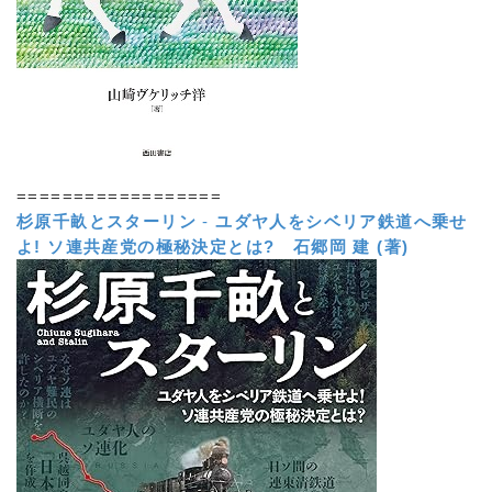
==================
杉原千畝とスターリン
-
ユダヤ人をシベリア鉄道へ乗せ
よ! ソ連共産党の極秘決定とは?
石郷岡 建 (著)