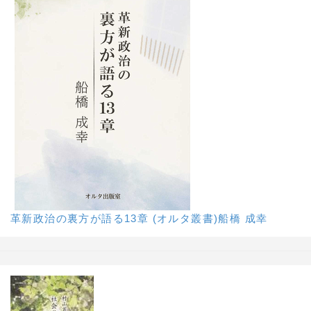
革新政治の裏方が語る13章 (オルタ叢書)船橋 成幸