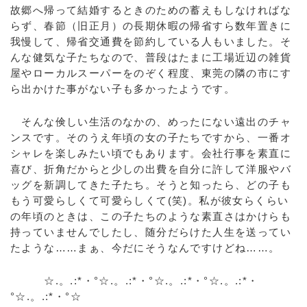
故郷へ帰って結婚するときのための蓄えもしなければな
らず、春節（旧正月）の長期休暇の帰省すら数年置きに
我慢して、帰省交通費を節約している人もいました。そ
んな健気な子たちなので、普段はたまに工場近辺の雑貨
屋やローカルスーパーをのぞく程度、東莞の隣の市にす
ら出かけた事がない子も多かったようです。
そんな倹しい生活のなかの、めったにない遠出のチャ
ンスです。そのうえ年頃の女の子たちですから、一番オ
シャレを楽しみたい頃でもあります。会社行事を素直に
喜び、折角だからと少しの出費を自分に許して洋服やバ
ッグを新調してきた子たち。そうと知ったら、どの子も
もう可愛らしくて可愛らしくて(笑)。私が彼女らくらい
の年頃のときは、この子たちのような素直さはかけらも
持っていませんでしたし、随分だらけた人生を送ってい
たような……まぁ、今だにそうなんですけどね……。
☆.。.:*・°☆.。.:*・°☆.。.:*・°☆.。.:*・
°☆.。.:*・°☆