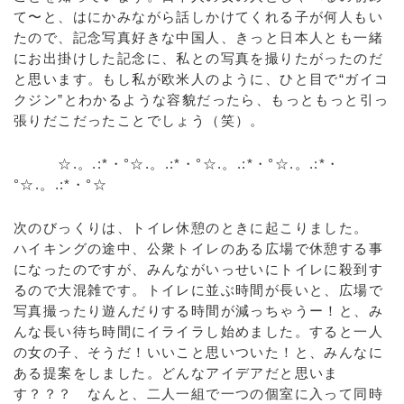
て〜と、はにかみながら話しかけてくれる子が何人もい
たので、記念写真好きな中国人、きっと日本人とも一緒
にお出掛けした記念に、私との写真を撮りたがったのだ
と思います。もし私が欧米人のように、ひと目で“ガイコ
クジン”とわかるような容貌だったら、もっともっと引っ
張りだこだったことでしょう（笑）。
☆.。.:*・°☆.。.:*・°☆.。.:*・°☆.。.:*・
°☆.。.:*・°☆
次のびっくりは、トイレ休憩のときに起こりました。
ハイキングの途中、公衆トイレのある広場で休憩する事
になったのですが、みんながいっせいにトイレに殺到す
るので大混雑です。トイレに並ぶ時間が長いと、広場で
写真撮ったり遊んだりする時間が減っちゃうー！と、み
んな長い待ち時間にイライラし始めました。すると一人
の女の子、そうだ！いいこと思いついた！と、みんなに
ある提案をしました。どんなアイデアだと思いま
す？？？ なんと、二人一組で一つの個室に入って同時