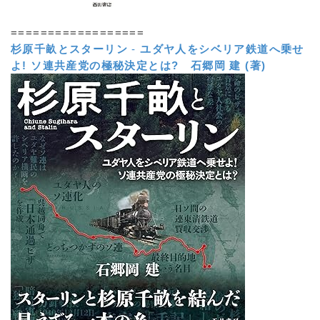
==================
杉原千畝とスターリン
-
ユダヤ人をシベリア鉄道へ乗せ
よ! ソ連共産党の極秘決定とは?
石郷岡 建 (著)