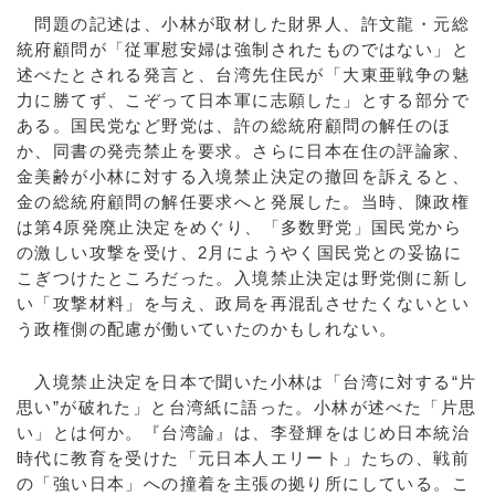
問題の記述は、小林が取材した財界人、許文龍・元総
統府顧問が「従軍慰安婦は強制されたものではない」と
述べたとされる発言と、台湾先住民が「大東亜戦争の魅
力に勝てず、こぞって日本軍に志願した」とする部分で
ある。国民党など野党は、許の総統府顧問の解任のほ
か、同書の発売禁止を要求。さらに日本在住の評論家、
金美齢が小林に対する入境禁止決定の撤回を訴えると、
金の総統府顧問の解任要求へと発展した。当時、陳政権
は第4原発廃止決定をめぐり、「多数野党」国民党から
の激しい攻撃を受け、2月にようやく国民党との妥協に
こぎつけたところだった。入境禁止決定は野党側に新し
い「攻撃材料」を与え、政局を再混乱させたくないとい
う政権側の配慮が働いていたのかもしれない。
入境禁止決定を日本で聞いた小林は「台湾に対する“片
思い”が破れた」と台湾紙に語った。小林が述べた「片思
い」とは何か。『台湾論』は、李登輝をはじめ日本統治
時代に教育を受けた「元日本人エリート」たちの、戦前
の「強い日本」への撞着を主張の拠り所にしている。こ