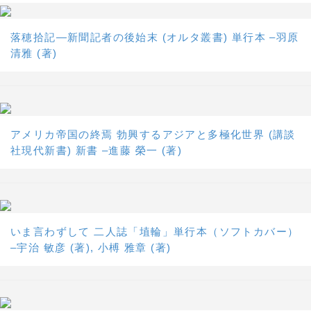
落穂拾記―新聞記者の後始末 (オルタ叢書) 単行本 –羽原
清雅 (著)
アメリカ帝国の終焉 勃興するアジアと多極化世界 (講談
社現代新書) 新書 –進藤 榮一 (著)
いま言わずして 二人誌「埴輪」単行本（ソフトカバー）
–宇治 敏彦 (著), 小榑 雅章 (著)