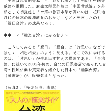
「中国は現実的脅威」と、野党代表として初めて中国脅
威論を展開した。麻生太郎元外相は「中国脅威論」を外
相として初提起し「台湾の教育水準が高いのは、植民地
時代の日本の義務教育のおかげ」などと発言したのも
「親日台湾」の成果だろう。
◆◆ ＜『極楽台湾』にみる甘え＞
こうしてみると「親日」「親台」は「片思い」などで
はなく「相思相愛」のように見える。そこで次に挙げる
のは、「片思い」が生み出す甘えの構造である。『台湾
論』に続いて2002年初め、台北の日系書店で売られた台
湾の性風俗業や買売春を紹介した日本の『極楽台湾』
（司書房）が、販売禁止となった。
（写真3：『極楽台湾』表紙）