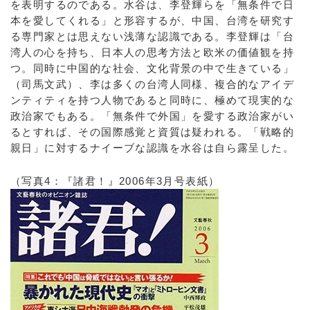
を表明するのである。水谷は、李登輝らを「無条件で日
本を愛してくれる」と形容するが、中国、台湾を研究す
る専門家とは思えない浅薄な認識である。李登輝は「台
湾人の心を持ち、日本人の思考方法と欧米の価値観を持
つ。同時に中国的な社会、文化背景の中で生きている」
（司馬文武）、李は多くの台湾人同様、複合的なアイデ
ンティティを持つ人物であると同時に、極めて現実的な
政治家でもある。「無条件で外国」を愛する政治家がい
るとすれば、その国際感覚と資質は疑われる。「戦略的
親日」に対するナイーブな認識を水谷は自ら露呈した。
（写真4：『諸君！』2006年3月号表紙）