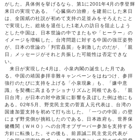
がした。具体例を挙げるなら、第1に2001年4月の李登輝
来日の実現である。「心臓病の治療」を建前にした来日
は、全国紙の社説が初めて支持の足並みをそろえたこと
で実現した。総統を退任した1老人の訪日を阻止しよう
とした中国は、日本世論の中でまたもや「ヒーラー」の
イメージを増幅した。台湾問題に対する中国の強圧姿勢
が、日本の世論の「判官贔屓」を刺激したのだが、「親
日」メッセージがそれと共振した可能性は否定できな
い。
来日が実現した4月は、小泉内閣の誕生した月であ
る。中国の靖国参拝非難キャンペーンをはねつけ、参拝
強行のたびに支持を上げる「小泉現象」も、「嫌中意
識」を契機に高まるナショナリズムと同根である。「親
日台湾」が日本の対中政策に影響を及ぼした例は他にも
ある。02年5月、野党民主党の菅直人元代表は、台湾の
国連加盟支持を初めて打ち出した。「一つの中国」の壁
にまず野党側が挑戦したのである。日本政府も、世界保
健機関（ＷＨＯ）への台湾オブザーバー参加を支持する
方針に転換した。その後も、前原誠二民主党元代表が