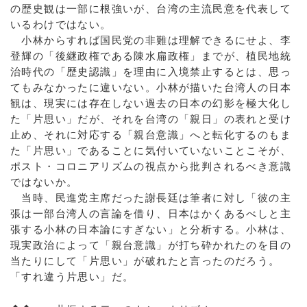
の歴史観は一部に根強いが、台湾の主流民意を代表して
いるわけではない。
小林からすれば国民党の非難は理解できるにせよ、李
登輝の「後継政権である陳水扁政権」までが、植民地統
治時代の「歴史認識」を理由に入境禁止するとは、思っ
てもみなかったに違いない。小林が描いた台湾人の日本
観は、現実には存在しない過去の日本の幻影を極大化し
た「片思い」だが、それを台湾の「親日」の表れと受け
止め、それに対応する「親台意識」へと転化するのもま
た「片思い」であることに気付いていないことこそが、
ポスト・コロニアリズムの視点から批判されるべき意識
ではないか。
当時、民進党主席だった謝長廷は筆者に対し「彼の主
張は一部台湾人の言論を借り、日本はかくあるべしと主
張する小林の日本論にすぎない」と分析する。小林は、
現実政治によって「親台意識」が打ち砕かれたのを目の
当たりにして「片思い」が破れたと言ったのだろう。
「すれ違う片思い」だ。