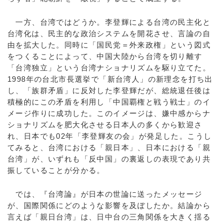
一方、台湾ではどうか。李登輝による台湾の民主化と
台湾化は、民主的な政治システムを開花させ、言論の自
由を拡大した。同時に「国民党＝外来政権」という図式
をつくることによって、中国大陸から台湾を切り離す
「台湾独立」という台湾ナショナリズムを駆り立てた。
1998年の台北市長選挙で「新台湾人」の新理念を打ち出
し、「族群矛盾」に反対した李登輝だが、総統退任後は
積極的にこの矛盾を利用し「中国覇権と戦う戦士」のイ
メージ作りに成功した。このイメージは、嫌中感からナ
ショナリズムを肥大化させる日本人の多くから歓迎さ
れ、日本でも02年「李登輝友の会」が発足した。こうし
てみると、台湾における「親日本」、日本における「親
台湾」が、いずれも「反中国」の裏返しの表現であり共
振していることが分かる。
では、『台湾論』が日本の世論に送ったメッセージ
が、国際関係にどのような影響を及ぼしたか。結論から
言えば「親日台湾」は、日中台の三角関係を大きく揺る