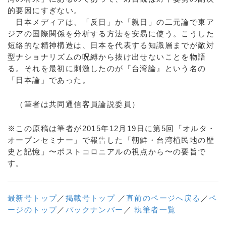
的要因にすぎない。
日本メディアは、「反日」か「親日」の二元論で東ア
ジアの国際関係を分析する方法を安易に使う。こうした
短絡的な精神構造は、日本を代表する知識層までが敵対
型ナショナリズムの呪縛から抜け出せないことを物語
る。それを最初に刺激したのが『台湾論』という名の
「日本論」であった。
（筆者は共同通信客員論説委員）
※この原稿は筆者が2015年12月19日に第5回「オルタ・
オープンセミナー」で報告した「朝鮮・台湾植民地の歴
史と記憶」〜ポストコロニアルの視点から〜の要旨で
す。
最新号トップ
／
掲載号トップ
／
直前のページへ戻る
／
ペ
ージのトップ
／
バックナンバー
／
執筆者一覧