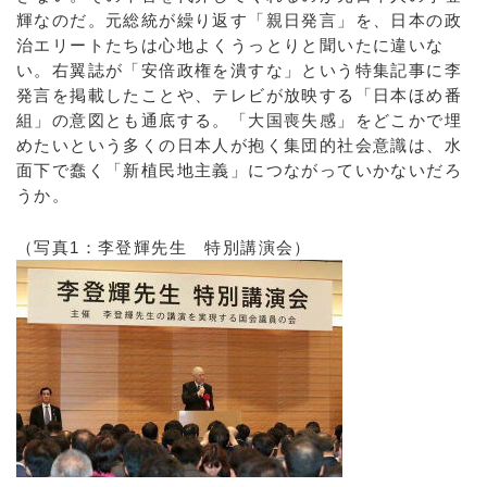
輝なのだ。元総統が繰り返す「親日発言」を、日本の政
治エリートたちは心地よくうっとりと聞いたに違いな
い。右翼誌が「安倍政権を潰すな」という特集記事に李
発言を掲載したことや、テレビが放映する「日本ほめ番
組」の意図とも通底する。「大国喪失感」をどこかで埋
めたいという多くの日本人が抱く集団的社会意識は、水
面下で蠢く「新植民地主義」につながっていかないだろ
うか。
（写真1：李登輝先生 特別講演会）