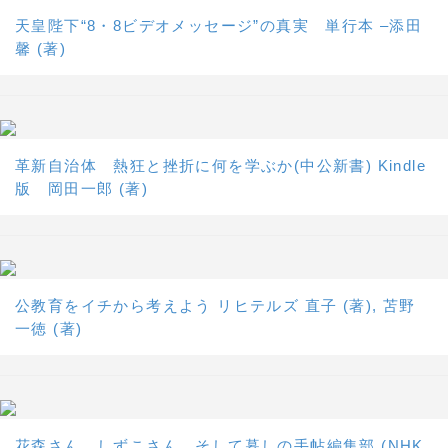
天皇陛下“8・8ビデオメッセージ”の真実 単行本 –添田
馨 (著)
革新自治体 熱狂と挫折に何を学ぶか(中公新書) Kindle
版 岡田一郎 (著)
公教育をイチから考えよう リヒテルズ 直子 (著), 苫野
一徳 (著)
花森さん、しずこさん、そして暮しの手帖編集部 (NHK