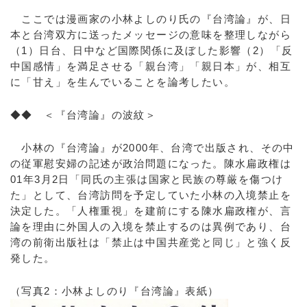
ここでは漫画家の小林よしのり氏の『台湾論』が、日
本と台湾双方に送ったメッセージの意味を整理しながら
（1）日台、日中など国際関係に及ぼした影響（2）「反
中国感情」を満足させる「親台湾」「親日本」が、相互
に「甘え」を生んでいることを論考したい。
◆◆ ＜『台湾論』の波紋＞
小林の『台湾論』が2000年、台湾で出版され、その中
の従軍慰安婦の記述が政治問題になった。陳水扁政権は
01年3月2日「同氏の主張は国家と民族の尊厳を傷つけ
た」として、台湾訪問を予定していた小林の入境禁止を
決定した。「人権重視」を建前にする陳水扁政権が、言
論を理由に外国人の入境を禁止するのは異例であり、台
湾の前衛出版社は「禁止は中国共産党と同じ」と強く反
発した。
（写真2：小林よしのり『台湾論』表紙）