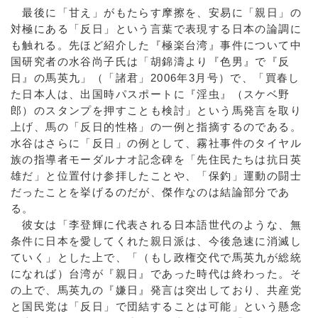
最後に「甘え」がもたらす摩擦を、安易に「親日」の
対極にある「反日」という言葉で表現する日本の論調に
も触れる。先ほど紹介した『極楽台湾』事件について中
国研究者の水谷尚子氏は「胡錦濤より『色男』で『反
日』の馬英九」（「諸君」2006年3月号）で、「買春し
た日本人は、出国時パスポートに『淫虫』（スケベ野
郎）のスタンプを押すことも検討」という馬発言を取り
上げ、馬の「反日的性格」の一例と指摘するのである。
水谷はさらに「反日」の例として、霧社事件のタイヤル
族の指導者モーダルナオ記念碑を「先住民たちは抗日英
雄だ」と位置付け参拝したことや、「保釣」運動の闘士
だったことを挙げるのだが、傑作なのは結論部分であ
る。
彼女は「李登輝に代表される日本語世代のような、無
条件に日本を愛してくれた親日派は、今後急速に消滅し
ていく」とした上で、「（もし政権交代で馬英九が総統
になれば）台湾が『親日』であった時代は終わった。そ
の上で、馬英九の『嫌日』発言は突出しており、共産党
と国民党は「反日」で団結することは可能」という懸念