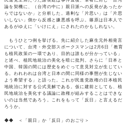
論を契機に、（台湾の中に）親日派への反発があったか
らではないか」と分析した。過剰な「片思い」は「片思
いしない」側から反感と嫌悪感を呼ぶ。篠原は日本人で
あるがゆえに「いけにえ」にされたのかもしれない。
もうひとつ例を挙げる。先に紹介した麻生元外相発言
について、台湾・外交部スポークスマンは2月6日「教育
も植民政策の一環であり、目的は誰もが分かっている」
と述べ、植民地統治の美化を暗に批判。さらに「日本と
中国、韓国の間には歴史をめぐって意見対立が生じてい
る。われわれは台湾と日本の間に同様の事態が生じない
よう希望する」と語った。これが民進党政権の日本植民
地統治に対する公式見解である。仮に建前としても、植
民地統治を美化する議論に政権が組みすることはできな
いのは当然であろう。これをもって「反日」と言えるだ
ろうか。
◆◆ ＜「親日」か「反日」のおごり＞