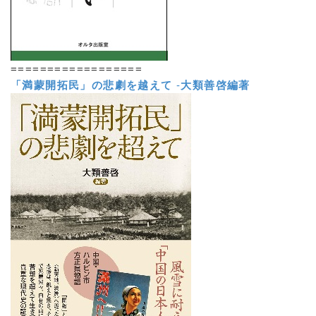
==================
「満蒙開拓民」の悲劇を越えて
-
大類善啓編著