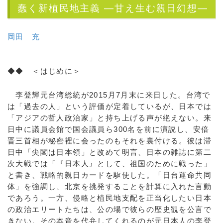
蠢く新植民地主義 —甘え生む親日幻想—
岡田 充
◆◆ ＜はじめに＞
李登輝元台湾総統が2015月7月末に来日した。台湾で
は「過去の人」という評価が定着しているが、日本では
「アジアの哲人政治家」と持ち上げる声が絶えない。来
日中に議員会館で国会議員ら300名を前に演説し、安倍
晋三首相が秘密裡に会ったのもそれを裏付ける。彼は滞
日中「尖閣は日本領」と改めて明言、日本の雑誌に第二
次大戦では「『日本人』として、祖国のために戦った」
と書き、戦略的親日カードを駆使した。「日台運命共同
体」を強調し、北京を挑発することを計算に入れた言動
であろう。一方、侵略と植民地支配を正当化したい日本
の政治エリートたちは、公の場で彼らの歴史観を公言で
きない。その本音を代弁してくれるのが元日本人の李登