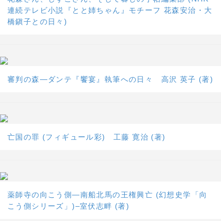
連続テレビ小説『とと姉ちゃん』モチーフ 花森安治・大
橋鎭子との日々)
審判の森―ダンテ『饗宴』執筆への日々 高沢 英子 (著)
亡国の罪 (フィギュール彩) 工藤 寛治 (著)
薬師寺の向こう側―南船北馬の王権興亡 (幻想史学「向
こう側シリーズ」)–室伏志畔 (著)