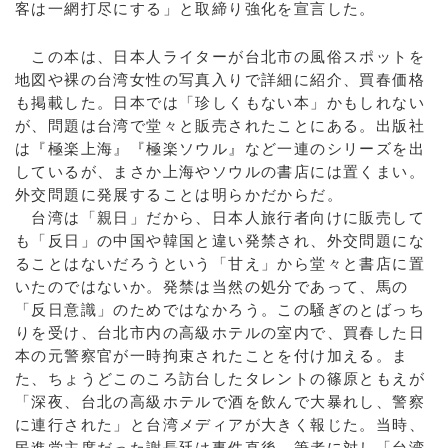
客は一網打尽にする」と取締り強化を宣言した。
この本は、日本人ライターが台北市の風俗スポットを
地図や裸の台湾女性の写真入りで詳細に紹介、買春価格
も掲載した。日本では「珍しくもない本」かもしれない
が、問題は台湾で堂々と販売されたことにある。出版社
は『極楽上海』『極楽ソウル』など一連のシリーズを出
しているが、まさか上海やソウルの書店には置くまい。
外交問題に発展することは明らかだからだ。
台湾は「親日」だから、日本人旅行者向けに販売して
も「反日」の中国や韓国と違い発禁され、外交問題にな
ることはないだろうという「甘え」から堂々と書店に置
いたのではないか。発禁は当然の処分であって、馬の
「反日意識」のためではなかろう。この騒ぎのとばっち
りを受け、台北市内の高級ホテルの室内で、買春した日
本の元警察官が一時拘束されたことを付け加える。ま
た、ちょうどこのころ訪台したタレントの篠原ともえが
「深夜、台北の高級ホテルで酒を飲んで大暴れし、警察
に連行された」と台湾メディアが大きく報じた。当時、
民進党主席だった謝長廷は事件直後、筆者に対し「台湾