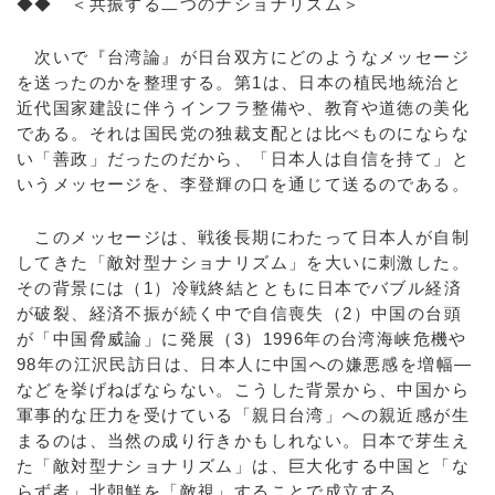
◆◆ ＜共振する二つのナショナリズム＞
次いで『台湾論』が日台双方にどのようなメッセージ
を送ったのかを整理する。第1は、日本の植民地統治と
近代国家建設に伴うインフラ整備や、教育や道徳の美化
である。それは国民党の独裁支配とは比べものにならな
い「善政」だったのだから、「日本人は自信を持て」と
いうメッセージを、李登輝の口を通じて送るのである。
このメッセージは、戦後長期にわたって日本人が自制
してきた「敵対型ナショナリズム」を大いに刺激した。
その背景には（1）冷戦終結とともに日本でバブル経済
が破裂、経済不振が続く中で自信喪失（2）中国の台頭
が「中国脅威論」に発展（3）1996年の台湾海峡危機や
98年の江沢民訪日は、日本人に中国への嫌悪感を増幅—
などを挙げねばならない。こうした背景から、中国から
軍事的な圧力を受けている「親日台湾」への親近感が生
まるのは、当然の成り行きかもしれない。日本で芽生え
た「敵対型ナショナリズム」は、巨大化する中国と「な
らず者」北朝鮮を「敵視」することで成立する。