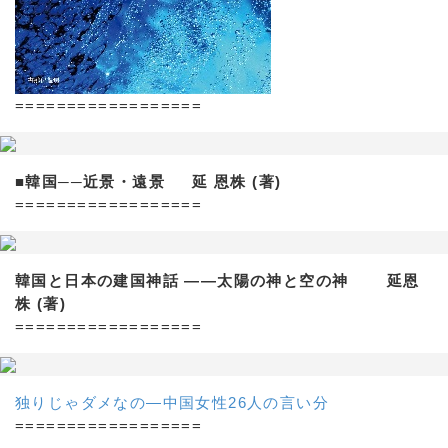
==================
■韓国──近景・遠景 延 恩株 (著)
==================
韓国と日本の建国神話 ——太陽の神と空の神 延恩
株 (著)
==================
独りじゃダメなの―中国女性26人の言い分
==================