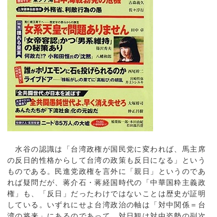
水谷の認識は「台湾政権が国民党に変われば、馬主席
の反日的性格からして台湾の政策も反日になる」という
ものである。民進党政権を言外に「親日」というのであ
れば疑問だが、蒋介石・蒋経国時代の「中華国粋主義政
権」も、「反日」だったわけではないことは歴史が証明
している。いずれにせよ台湾政治の軸は「対中関係＝台
湾の将来」にあるのであって、対日観は対中姿勢の副次