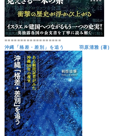
==================
沖縄「格差・差別」を追う 羽原清雅 (著)