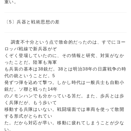
重い。
〔5〕兵器と戦術思想の差
調査不十分という点で致命的だったのは、すでにヨー
ロッパ戦線で新兵器がぞ
くぞく登場していたのに、その情報と研究、対策がなか
ったことだ。陸軍も海軍
も兵装の基本は38銃だ。38とは明治38年の日露戦争の時
代の銃ということだ。5
発ずつ弾を込めて撃つ。しかし時代は一般兵士も自動小
銃だ。ソ聯と戦った14年
のノモンハンでも分かっている筈だ。また、歩兵とは歩
く兵隊だが、もう歩いて
移動する兵隊はいない。戦闘場面では車両を使って散開
する形式がとられてい
た。だから対応が早い。移動に疲れてしまうことが少な
い。