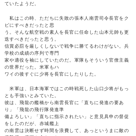
ていたようだ。
私はこの時、ただちに失敗の張本人南雲司令長官をク
ビにすべきだったと思
う。そんな航空戦の素人を長官に任命した山本元帥も更
迭すべきだったと思う。
信賞必罰を厳しくしないで戦争に勝てるわけがない。兵
学校の成績の序列で専門
家や適役を袖にしていたのだ。軍隊もそういう官僚主義
の世界だった。米軍もハ
ワイの後すぐに少将を長官にしたりした。
米軍は、日本海軍ではこの時戦死した山口少将がもっ
とも手強いとみていた。
彼は、飛龍の艦橋から南雲長官に「直ちに発進の要あ
り」「飛龍の飛行隊発進準
備よろしい」「直ちに指示されたい」と意見具申の督促
をしたのだが、赤城艦上
の南雲は決断せず時間を浪費して、あっというまに敵の