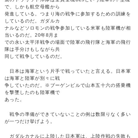
で、しかも航空母艦から
発進している。つまり海の戦争に参加するための訓練を
しているのだ。ガダルカ
ナルなどソロモンの戦争参加している米軍も陸軍機が相
当いるのだ。20年8月ま
での永い太平洋戦争の場面で陸軍の飛行隊と海軍の飛行
隊は手分けもしながら共
同して戦争しているのだ。
日本は海軍という片手で戦っていたと言える。日本軍
は海軍と陸軍が別々に戦
争していたのだ。※ブーゲンビルで山本五十六の搭乗機
を撃墜したのも陸軍機で
あった。
戦争の準備ができていないことの例は数限りなく多い
が一つだけ挙げよう。
ガダルカナルに上陸した日本軍は、上陸作戦の失敗も