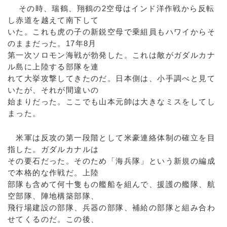
その時、瑞鶴、翔鶴の2空母はインド洋作戦から反転
し赤道を越えて南下して
いた。これも虎の子の新鋭空母で乗組員もハワイからそ
のままだった。17年8月
第一次ソロモン海戦が勃発した。これは敵がガダルカナ
ル島に上陸する部隊を連
れて大挙攻撃してきたのだ。日本側は、小手調べと見て
いたが、それが間違いの
始まりだった。ここでも山本元帥は大きなミスをしてし
まった。
米軍は反攻の第一段階として米豪連絡体制の確立を目
指した。ガダルカナルは
その要石だった。そのため「海兵隊」という新規の編成
で本格的な作戦だ。上陸
部隊も含めて何十隻もの艦船を組んで、援護の艦隊、航
空部隊、陣地構築部隊、
飛行場建設の部隊、兵器の部隊、補給の部隊と組み合わ
せてくるのだ。この後、