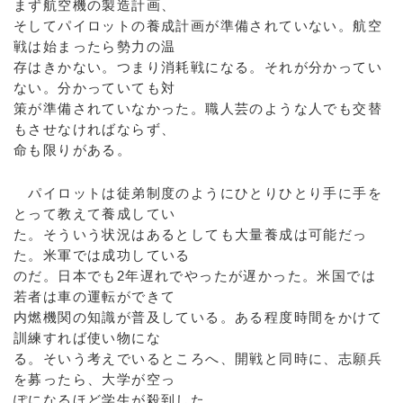
まず航空機の製造計画、
そしてパイロットの養成計画が準備されていない。航空
戦は始まったら勢力の温
存はきかない。つまり消耗戦になる。それが分かってい
ない。分かっていても対
策が準備されていなかった。職人芸のような人でも交替
もさせなければならず、
命も限りがある。
パイロットは徒弟制度のようにひとりひとり手に手を
とって教えて養成してい
た。そういう状況はあるとしても大量養成は可能だっ
た。米軍では成功している
のだ。日本でも2年遅れでやったが遅かった。米国では
若者は車の運転ができて
内燃機関の知識が普及している。ある程度時間をかけて
訓練すれば使い物にな
る。そいう考えでいるところへ、開戦と同時に、志願兵
を募ったら、大学が空っ
ぽになるほど学生が殺到した。