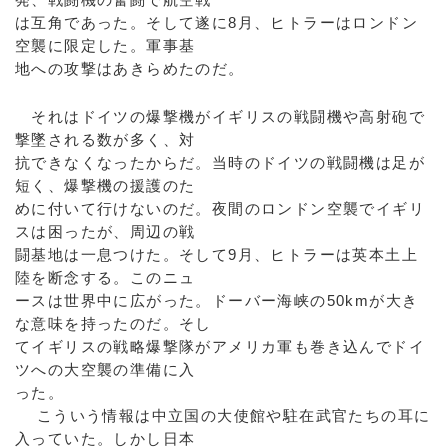
は互角であった。そして遂に8月、ヒトラーはロンドン
空襲に限定した。軍事基
地への攻撃はあきらめたのだ。
それはドイツの爆撃機がイギリスの戦闘機や高射砲で
撃墜される数が多く、対
抗できなくなったからだ。当時のドイツの戦闘機は足が
短く、爆撃機の援護のた
めに付いて行けないのだ。夜間のロンドン空襲でイギリ
スは困ったが、周辺の戦
闘基地は一息つけた。そして9月、ヒトラーは英本土上
陸を断念する。このニュ
ースは世界中に広がった。ドーバー海峡の50kmが大き
な意味を持ったのだ。そし
てイギリスの戦略爆撃隊がアメリカ軍も巻き込んでドイ
ツへの大空襲の準備に入
った。
こういう情報は中立国の大使館や駐在武官たちの耳に
入っていた。しかし日本