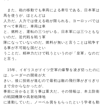
また、砲の移動でも車両による牽引である。日本軍は
馬を使うが、ほとんどは
人力だ。人力では使える砲が限られる。ヨーロッパでは
すべて車両だ。車両は車
と、燃料と、運転の三つがいる。日本軍には三つともな
いのだ。近代戦を戦う軍
隊になっていないのだ。燃料が無いと言うことは戦争す
る事が不可能な国だとい
うことだ。精神力だけで戦うというのが「皇軍」なのだ
と言う。
15年、イギリスがドイツ空軍の爆撃を凌ぎ切ったのに
は、レーダーの開発が大
きい。後に技術が進むので最初は敵の飛行隊がぎりぎり
まで分からなかったが、
事前に分かると言う事は重大だ。その情報は、本土防衛
の戦闘機隊や高射砲陣地
に連動していた。ノーベル賞をもらったという学者も動