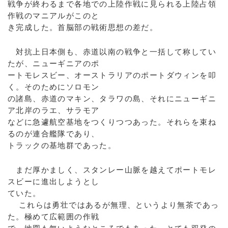
戦争が終わるまで各地での上陸作戦に見られる上陸占領
作戦のマニアルがこのと
き完成した。首脳部の戦術思想の差だ。
対抗上日本側も、赤道以南の戦争と一括して称してい
たが、ニューギニアのポ
ートモレスビー、オーストラリアのポートダウィンを叩
く。そのためにソロモン
の諸島、赤道のマキン、タラワの島、それにニューギニ
ア北岸のラエ、サラモア
などに急遽航空基地をつくりつつあった。それらを束ね
るのが連合艦隊であり、
トラックの基地群であった。
まだ厚かましく、スタンレー山脈を越えてポートモレ
スビーに進出しようとし
ていた。
これらは勇壮ではあるが無理、というより無茶であっ
た。極めて広範囲の作戦