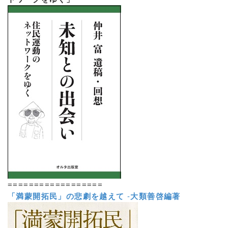
==================
「満蒙開拓民」の悲劇を越えて
-
大類善啓編著