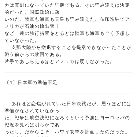
カは真剣になっていた証拠である。その読み違えは決定
的だった。国際政治に疎
いのだ。陸軍も海軍も天皇も読み違えた。仏印進駐でア
メリカが石油の輸出禁止
など一連の強行措置をとるとは陸軍も海軍も全く予想し
ていなかった。
支那大陸から撤退することを提案できなかったことが
戦う前からの敗因である。
片手であしらえるほどアメリカは弱くなかった。
〔4〕日本軍の準備不足
あれほど恋焦がれていた日米決戦だが、思うほどには
準備がなされていなかっ
た。戦争は航空決戦になろうという予測はヨーロッパの
戦況を見れば明らかであ
ったし、だからこそ、ハワイ攻撃を計画したのだった。