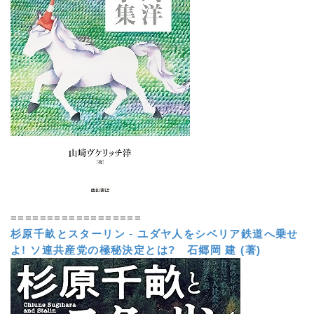
==================
杉原千畝とスターリン
-
ユダヤ人をシベリア鉄道へ乗せ
よ! ソ連共産党の極秘決定とは?
石郷岡 建 (著)