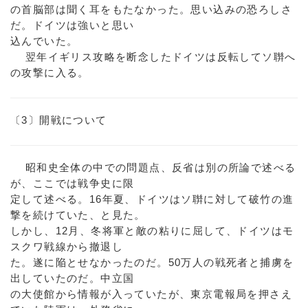
の首脳部は聞く耳をもたなかった。思い込みの恐ろしさ
だ。ドイツは強いと思い
込んでいた。
翌年イギリス攻略を断念したドイツは反転してソ聨へ
の攻撃に入る。
〔3〕開戦について
昭和史全体の中での問題点、反省は別の所論で述べる
が、ここでは戦争史に限
定して述べる。16年夏、ドイツはソ聨に対して破竹の進
撃を続けていた、と見た。
しかし、12月、冬将軍と敵の粘りに屈して、ドイツはモ
スクワ戦線から撤退し
た。遂に陥とせなかったのだ。50万人の戦死者と捕虜を
出していたのだ。中立国
の大使館から情報が入っていたが、東京電報局を押さえ