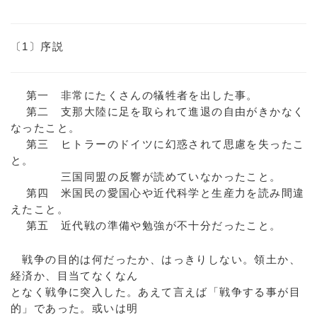
〔1〕序説
第一 非常にたくさんの犠牲者を出した事。
第二 支那大陸に足を取られて進退の自由がきかなく
なったこと。
第三 ヒトラーのドイツに幻惑されて思慮を失ったこ
と。
三国同盟の反響が読めていなかったこと。
第四 米国民の愛国心や近代科学と生産力を読み間違
えたこと。
第五 近代戦の準備や勉強が不十分だったこと。
戦争の目的は何だったか、はっきりしない。領土か、
経済か、目当てなくなん
となく戦争に突入した。あえて言えば「戦争する事が目
的」であった。或いは明