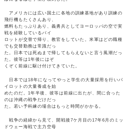
アメリカには広い国土に各地の訓練基地があり訓練の
飛行機もたくさんあり、
燃料もたっぷりあり、義勇兵としてヨーロッパの空で実
戦を経験しているパイ
ロットが交替で帰り、教官をしていた。米軍はどの職種
でも交替勤務は常識だっ
た。日本では死ぬまで帰してもらえないと言う風潮だっ
た。彼等は1年後にはぞ
くぞく前線に駆け付けてきていた。
日本では18年になってやっと学生の大量採用を行いパ
イロットの大量養成を始
めたのだ。1年半後、彼等は前線に出たが、間に合った
のは沖縄の戦争だけだっ
た。若い予科練の場合はもっと時間がかかる。
戦争の経緯から見て、開戦後7ケ月目の17年6月のミッ
ドウェー海戦で主力空母