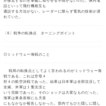
が接近するのを軍艦に知らせる手段がないのだ。隊内電
話といって飛行機相互も
通話する方法がない。レーダーに限らず電気の技術が遅
れていた。
〔6〕戦争の転換点 ターニングポイント
◎ミッドウェー海戦のこと
戦局の転換点としてよく言われるのがミッドウェー海
戦である。これは空母４
対４の航空決戦であった。結果は日本軍は全部沈没して
全滅、米軍は１隻沈没と
いう完敗であった。そのショックは大変なものだった。
海軍は東条首相にも天皇
にもなかなか報告しなかった。部内でもひた隠しに隠し