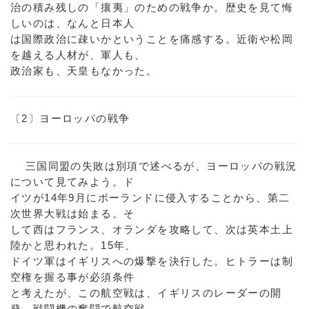
治の積み残しの「攘夷」のための戦争か。歴史を見て悔
しいのは、なんと日本人
は国際政治に疎いかということを痛感する。近衛や松岡
を越える人材が、軍人も、
政治家も、天皇もなかった。
〔2〕ヨーロッパの戦争
三国同盟の失敗は別項で述べるが、ヨーロッパの戦況
について見てみよう。ド
イツが14年9月にポーランドに侵入することから、第二
次世界大戦は始まる。そ
して西はフランス、オランダを攻略して、次は英本土上
陸かと思われた。15年、
ドイツ軍はイギリスへの爆撃を決行した。ヒトラーは制
空権を握る事が必須条件
と考えたが、この航空戦は、イギリスのレーダーの開
発、戦闘機の奮闘で航空戦