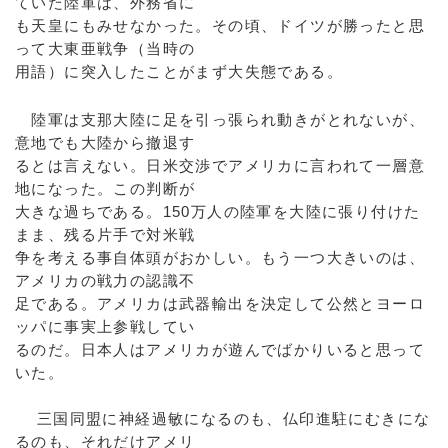
ていた陸軍は、外務省に
も天皇にもみせなかった。その頃、ドイツが勝ったと思
って大東亜戦争（当時の
用語）に突入したことがまず大失態である。
陸軍は支那大陸に足を引っ張られ動きがとれないが、
意地でも大陸から撤退す
るとは言えない。日米交渉でアメリカに言われて一層意
地になった。この判断が
大きな過ちである。150万人の陸軍を大陸に張り付けた
まま、残る片手で対米戦
争を考える事自体頭がおかしい。もう一つ大きいのは、
アメリカの戦力の認識不
足である。アメリカは武器輸出を決定して公然とヨーロ
ッパに事実上参戦してい
るのだ。日本人はアメリカが遊んでばかりいると思って
いた。
三国同盟に神経過敏になるのも、仏印進駐にむきにな
るのも、それだけアメリ