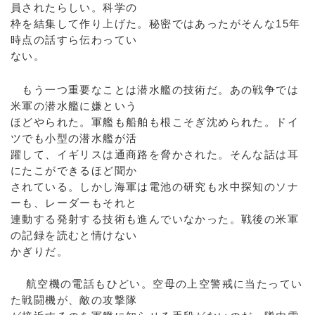
員されたらしい。科学の
枠を結集して作り上げた。秘密ではあったがそんな15年
時点の話すら伝わってい
ない。
もう一つ重要なことは潜水艦の技術だ。あの戦争では
米軍の潜水艦に嫌という
ほどやられた。軍艦も船舶も根こそぎ沈められた。ドイ
ツでも小型の潜水艦が活
躍して、イギリスは通商路を脅かされた。そんな話は耳
にたこができるほど聞か
されている。しかし海軍は電池の研究も水中探知のソナ
ーも、レーダーもそれと
連動する発射する技術も進んでいなかった。戦後の米軍
の記録を読むと情けない
かぎりだ。
航空機の電話もひどい。空母の上空警戒に当たってい
た戦闘機が、敵の攻撃隊