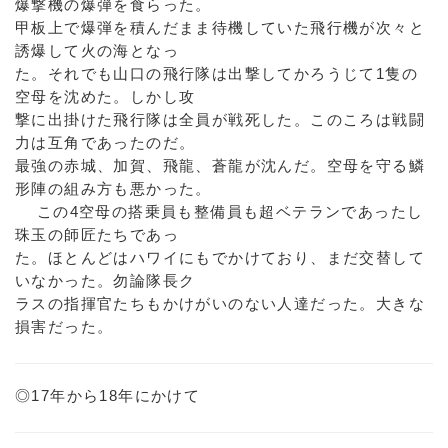
爆撃機の爆弾を食らった。
甲板上で爆弾を積んだまま待機していた飛行機が次々と
誘爆して火の海となっ
た。それでも山口の飛行隊は出撃してかろうじて1隻の
空母を沈めた。しかし攻
撃に出掛けた飛行隊は全員が戦死した。このころは戦闘
力は互角であったのだ。
最強の赤城、加賀、飛龍、蒼龍が沈んだ。空母を守る鱗
形陣の組み方も悪かった。
この4空母の搭乗員も整備員も超ベテランであったし
珠玉の師匠たちであっ
た。ほとんどはハワイにもでかけており、まだ交替して
いなかった。勿論隊長ク
ラスの指揮官たちもかけがいのない人達だった。大きな
損害だった。
◎17年から18年にかけて