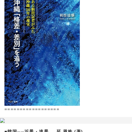
==================
■韓国──近景・遠景 延 恩株 (著)