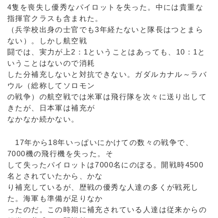
4隻を喪失し優秀なパイロットを失った。中には貴重な
指揮官クラスも含まれた。
（兵学校出身の士官でも3年経たないと隊長はつとまら
ない）。しかし航空戦
闘では、実力が上2：1ということはあっても、10：1と
いうことはないので消耗
した分補充しないと対抗できない。ガダルカナル～ラバ
ウル（総称してソロモン
の戦争）の航空戦では米軍は飛行隊を次々に送り出して
きたが、日本軍は補充が
なかなか続かない。
17年から18年いっぱいにかけての数々の戦争で、
7000機の飛行機を失った。そ
して失ったパイロットは7000名にのぼる。開戦時4500
名とされていたから、かな
り補充しているが、歴戦の優秀な人達の多くが戦死し
た。海軍も準備が足りなか
ったのだ。この時期に補充されている人達は従来からの