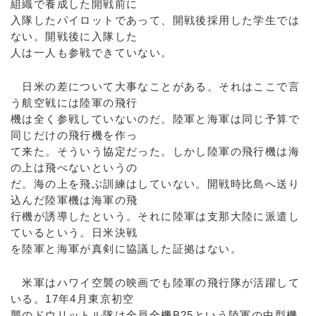
組織で養成した開戦前に
入隊したパイロットであって、開戦後採用した学生では
ない。開戦後に入隊した
人は一人も参戦できていない。
日米の差について大事なことがある。それはここで言
う航空戦には陸軍の飛行
機は全く参戦していないのだ。陸軍と海軍は同じ予算で
同じだけの飛行機を作っ
て来た。そういう協定だった。しかし陸軍の飛行機は海
の上は飛べないというの
だ。海の上を飛ぶ訓練はしていない。開戦時比島へ送り
込んだ陸軍機は海軍の飛
行機が誘導したという。それに陸軍は支那大陸に派遣し
ているという。日米決戦
を陸軍と海軍が真剣に協議した証拠はない。
米軍はハワイ空襲の映画でも陸軍の飛行隊が活躍して
いる。17年4月東京初空
襲のドウリットル隊は全員全機B25という陸軍の中型機