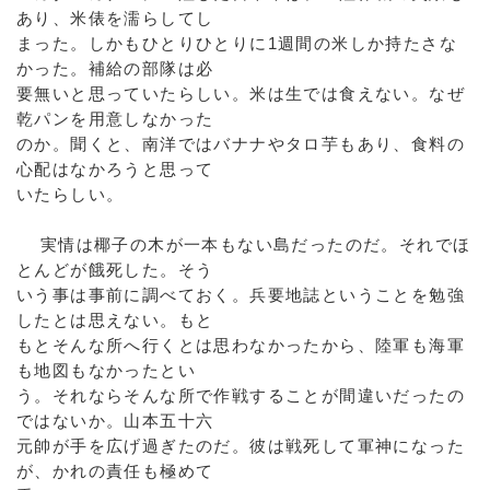
あり、米俵を濡らしてし
まった。しかもひとりひとりに1週間の米しか持たさな
かった。補給の部隊は必
要無いと思っていたらしい。米は生では食えない。なぜ
乾パンを用意しなかった
のか。聞くと、南洋ではバナナやタロ芋もあり、食料の
心配はなかろうと思って
いたらしい。
実情は椰子の木が一本もない島だったのだ。それでほ
とんどが餓死した。そう
いう事は事前に調べておく。兵要地誌ということを勉強
したとは思えない。もと
もとそんな所へ行くとは思わなかったから、陸軍も海軍
も地図もなかったとい
う。それならそんな所で作戦することが間違いだったの
ではないか。山本五十六
元帥が手を広げ過ぎたのだ。彼は戦死して軍神になった
が、かれの責任も極めて