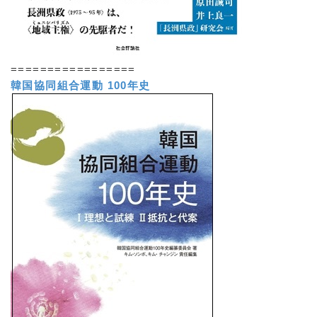
=================
韓国協同組合運動 100年史