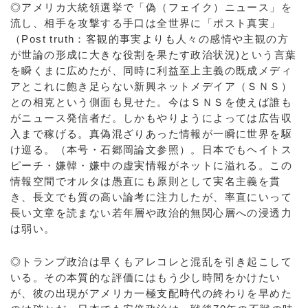
◎アメリカ大統領選挙で「偽（フェイク）ニュース」を
流し、相手を攻撃する手口は全世界に「ポスト真実」
（Post truth：客観的事実よりも人々の感情や主観の方
が世論の形成に大きな役割を果たす政治状況)という言葉
を瞬くまに広めたが、同時に利益至上主義の既成メディ
アとこれに飽き足らない新興ネットメデイア（ＳＮＳ）
との相克という側面も見せた。今はＳＮＳを使えば誰も
がニュース発信者だ。しかもやりようによっては広告収
入まで稼げる。真偽混ざりあった情報が一瞬に世界を駆
け巡る。（本号・石郷岡論文参照）。日本でもヘイトス
ピーチ・嫌韓・嫌中の虚実情報がネットに溢れる。この
情報空間でオルタは愚直にも原則として実名主義を貫
き、長文でも質の高い論考に注力したが、率直にいって
長い文章を読まない若年層や政治的無関心層への浸透力
は弱い。
◎トランプ政治は早くもアレコレと混乱を引き起こして
いる。その本質的な評価にはもう少し時間をかけたい
が、彼の出現がアメリカ一極支配時代の終わりを早めた