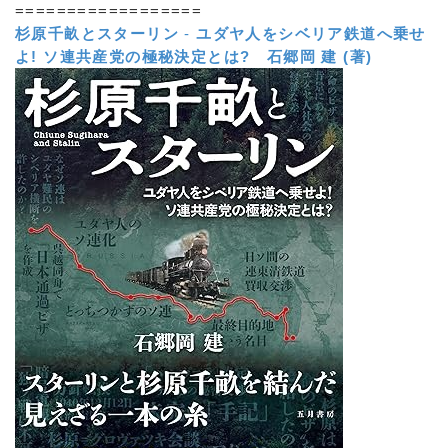
==================
杉原千畝とスターリン
-
ユダヤ人をシベリア鉄道へ乗せ
よ! ソ連共産党の極秘決定とは?
石郷岡 建 (著)