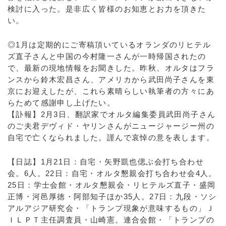
検討に入った。是非広く皆様のお知恵とお力を頂きた
い。
◎1月は定期的にご寄稿頂いているオランダのリヒテル
ズ直子さんと中国の今村隆一さんが一時帰国されたの
で、最新の現地情報をお聞きした。昨秋、オルタはフラ
ンスから鈴木宏昌さん、アメリカから武田尚子さんを東
京にお迎えしたが、これら素晴らしい執筆者の方々にあ
らためて感謝申し上げたい。
【訃報】2月3日、翻訳家でオルタ編集委員武田尚子さん
のご夫君デヴィド・ヤリンさんがニュージャージー州の
自宅で亡くなられました。謹んで哀悼の意を表します。
【日誌】1月21日：自宅・矢野凱也偲ぶ会打ち合わせ
会。6人。22日：自宅・オルタ懇親会打ち合わせ会4人。
25日：学士会館・オルタ懇親会・リヒテルズ直子・盛岡
正博・河邑厚徳・阿部知子ほか35人。27日：九段・ソシ
アルアジア研究会・「トランプ現象が意味するもの」Ｊ
ＩＬＰＴ主任調査員・山崎憲。連合会館・「トランプの