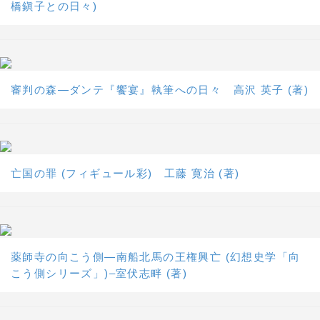
橋鎭子との日々)
審判の森―ダンテ『饗宴』執筆への日々 高沢 英子 (著)
亡国の罪 (フィギュール彩) 工藤 寛治 (著)
薬師寺の向こう側―南船北馬の王権興亡 (幻想史学「向
こう側シリーズ」)–室伏志畔 (著)