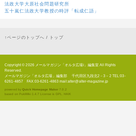
法政大学大原社会問題研究所
五十嵐仁法政大学教授の時評「転成仁語」
↑ページのトップへ
/
トップ
Copyright © 2026
メールマガジン「オルタ広場i」編集室
All Rights
Reserved.
メールマガジン「オルタ広場」編集部 千代田区九段北2－3－2 TEL:03-
6261-4857 FAX:03-6261-4863 mail:alter@alter-magazine.jp
powered by
Quick Homepage Maker
7.0.2
based on PukiWiki 1.4.7 License is GPL.
HAIK