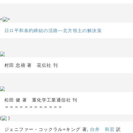
<
>
日ロ平和条約締結の活路―北方領土の解決策
村田 忠禧 著 花伝社 刊
松田 健 著 重化学工業通信社 刊
＝＝＝＝＝＝＝＝＝＝＝＝
(
)
ジェニファー・コックラル=キング 著,
白井 和宏
訳