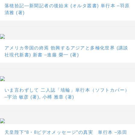
落穂拾記―新聞記者の後始末 (オルタ叢書) 単行本 –羽原
清雅 (著)
アメリカ帝国の終焉 勃興するアジアと多極化世界 (講談
社現代新書) 新書 –進藤 榮一 (著)
いま言わずして 二人誌「埴輪」単行本（ソフトカバー）
–宇治 敏彦 (著), 小榑 雅章 (著)
天皇陛下“8・8ビデオメッセージ”の真実 単行本 –添田