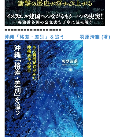
==================
沖縄「格差・差別」を追う 羽原清雅 (著)