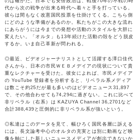
のは確かだ。日本でも安倍政治は、戦後70年の不戦の時
代から次の戦争が出来る時代へ着々と手を打っている。
彼らは間もなく改憲国民投票を仕掛けてくる。こちら側
にどのような準備があるのか。私たちがこの大きな流れ
にあらがうには今までの発想や活動のスタイルを大胆に
変えたい。「オルタ」も13年続けた活動の殻をどう脱皮
するか。いま自己革新が問われる。
◎最近、ビデオジャーナリストとして活躍する澤口佳代
さんから、日本の市民ＷＥＢメデイアの現状について貴
重なレクチャーを受けた。彼女によれば、市民メデイア
の YouTube 登録者を分析すると、リベラル系メディア
は数こそ約25だが最も多いのはビデオニュース31,897
で、その他合わせても74,294に過ぎない。これに比べて
非リベラル（右系）は KAZUYA Channel 36,2701など
合計388,439と圧倒的に非リベラル系が強いという。
◎私達はこのデータを見て、幅ひろく国民各層に訴える
には、長文論考中心のオルタの充実とは別に動画など映
像を軸にした新しいニュースメディアが創出できないか