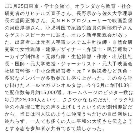
◎1月25日東京・学士会館で、オランダから教育・社会
研究者のリヒテルズ直子さん、長野県から佐久大学理事
長の盛岡正博さん、元ＮＨＫプロジューサーで映画監督
の河邑厚徳さん、小児科医で衆議院議員の阿部知子さん
をゲストスピーカーに迎え、オルタ新年懇親会があっ
た。出席者には元有人宇宙システム主幹技師・自然食研
究家で女性猟師・建築デザイナー・弁護士・民芸運動ア
ーカイブ制作者・元銀行家・生協幹部・作家・出版社社
長・医師・元大学教授・ジャーナリスト・元大手映画会
社経営幹部・中小企業経営者・元ＴＶ解説者など異色・
多彩なメンバーが多数参加し盛り上がった。この会を呼
び掛けたメールマガジンオルタは、今年3月に創刊13年
で配信数毎月約15,000通。ホームページのビジター数は
毎月約29,000人という、ささやかなものだが、イラク戦
争の不条理に市民の声を上げようというのが創刊趣旨だ
から、当日は同人誌のように仲間うちだけの自己満足に
終わらず、一人でも多くの人に平和の大切さを伝えよう
とする志を参加者が共有できて嬉しかった。