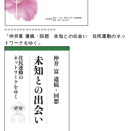
=================
「仲井富 遺稿・回想 未知との出会い 住民運動のネッ
トワークをゆく」