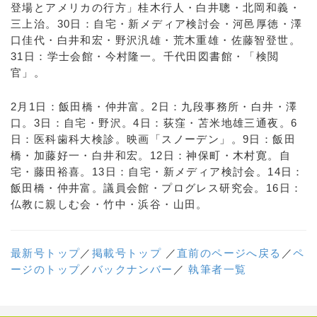
登場とアメリカの行方」桂木行人・白井聰・北岡和義・
三上治。30日：自宅・新メディア検討会・河邑厚徳・澤
口佳代・白井和宏・野沢汎雄・荒木重雄・佐藤智登世。
31日：学士会館・今村隆一。千代田図書館・「検閲
官」。
2月1日：飯田橋・仲井富。2日：九段事務所・白井・澤
口。3日：自宅・野沢。4日：荻窪・苫米地雄三通夜。6
日：医科歯科大検診。映画「スノーデン」。9日：飯田
橋・加藤好一・白井和宏。12日：神保町・木村寛。自
宅・藤田裕喜。13日：自宅・新メディア検討会。14日：
飯田橋・仲井富。議員会館・プログレス研究会。16日：
仏教に親しむ会・竹中・浜谷・山田。
最新号トップ
／
掲載号トップ
／
直前のページへ戻る
／
ペ
ージのトップ
／
バックナンバー
／
執筆者一覧