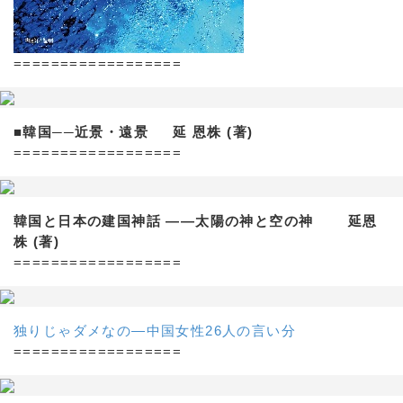
==================
■韓国──近景・遠景 延 恩株 (著)
==================
韓国と日本の建国神話 ——太陽の神と空の神 延恩
株 (著)
==================
独りじゃダメなの―中国女性26人の言い分
==================