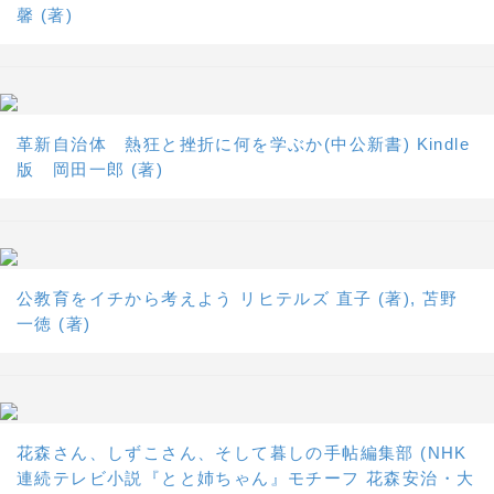
馨 (著)
革新自治体 熱狂と挫折に何を学ぶか(中公新書) Kindle
版 岡田一郎 (著)
公教育をイチから考えよう リヒテルズ 直子 (著), 苫野
一徳 (著)
花森さん、しずこさん、そして暮しの手帖編集部 (NHK
連続テレビ小説『とと姉ちゃん』モチーフ 花森安治・大