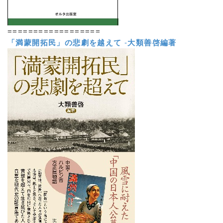
==================
「満蒙開拓民」の悲劇を越えて
-
大類善啓編著