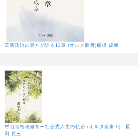
革新政治の裏方が語る13章 (オルタ叢書)船橋 成幸
村山首相秘書官ー社会党人生の軌跡 (オルタ叢書 6) 園
田 原三