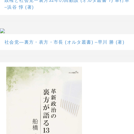
政権と社会党ー裏方32年の回顧談 (オルタ叢書 7) 単行本
–浜谷 惇 (著)
社会党―裏方・表方・市長 (オルタ叢書) –早川 勝 (著)