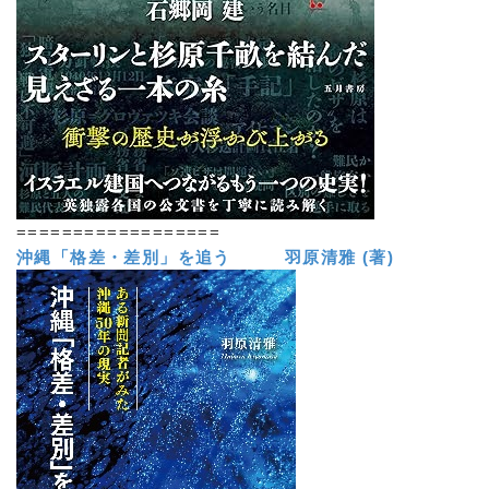
==================
沖縄「格差・差別」を追う 羽原清雅 (著)