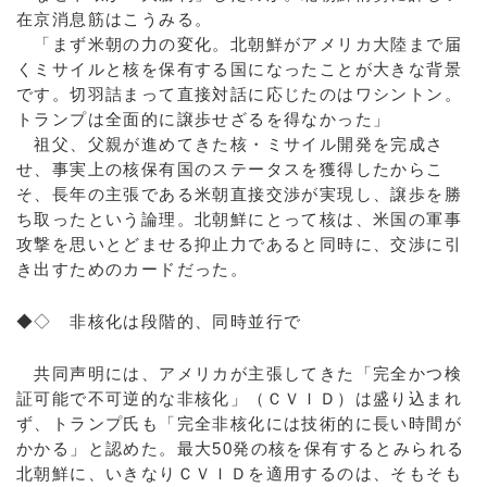
在京消息筋はこうみる。
「まず米朝の力の変化。北朝鮮がアメリカ大陸まで届
くミサイルと核を保有する国になったことが大きな背景
です。切羽詰まって直接対話に応じたのはワシントン。
トランプは全面的に譲歩せざるを得なかった」
祖父、父親が進めてきた核・ミサイル開発を完成さ
せ、事実上の核保有国のステータスを獲得したからこ
そ、長年の主張である米朝直接交渉が実現し、譲歩を勝
ち取ったという論理。北朝鮮にとって核は、米国の軍事
攻撃を思いとどませる抑止力であると同時に、交渉に引
き出すためのカードだった。
◆◇ 非核化は段階的、同時並行で
共同声明には、アメリカが主張してきた「完全かつ検
証可能で不可逆的な非核化」（ＣＶＩＤ）は盛り込まれ
ず、トランプ氏も「完全非核化には技術的に長い時間が
かかる」と認めた。最大50発の核を保有するとみられる
北朝鮮に、いきなりＣＶＩＤを適用するのは、そもそも