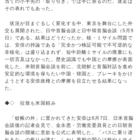
当ての小手先の「取り引き」では手に余るのだ。迷走は
その表れでもあった。
状況が目まぐるしく変化する中、東京を舞台にした外
交も展開された。日中首脳会談と日中韓首脳会談（5月9
日）である。結果はどうだったか。核・ミサイル問題で
は、安倍の持論である「完全かつ検証可能で不可逆的な
非核化」は盛り込まれず、短中距離ミサイルの廃棄にも
一切言及はなかった。歴史認識でも中国との摩擦が表面
化した。米朝首脳会談を前に、北朝鮮と首脳対話を進め
安定的な環境を保ちたい中国・韓国と、ブレーキをかけ
ようとする安倍政権との摩擦を目立たせる結果になっ
た。
◆◇ 拉致も米国頼み
「蚊帳の外」に置かれてきた安倍は6月7日、日米首脳
会談後の記者会見で、金永恩・労働党委員長との日朝首
脳会談の開催に意欲を公式に表明した。「バスに乗り遅
れるな」の焦りが滲む。しかし首相の関心は核やミサイ