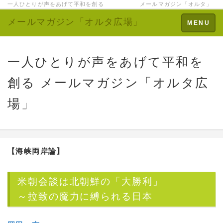
一人ひとりが声をあげて平和を創る メールマガジン「オルタ」
メールマガジン「オルタ広場」
Toggle
MENU
navigation
一人ひとりが声をあげて平和を
創る メールマガジン「オルタ広
場」
【海峡両岸論】
米朝会談は北朝鮮の「大勝利」
～拉致の魔力に縛られる日本