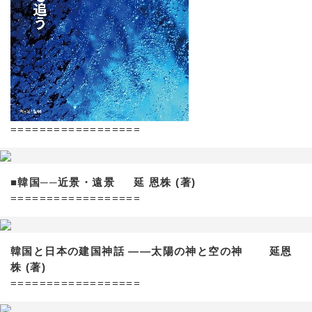
==================
■韓国──近景・遠景 延 恩株 (著)
==================
韓国と日本の建国神話 ——太陽の神と空の神 延恩
株 (著)
==================