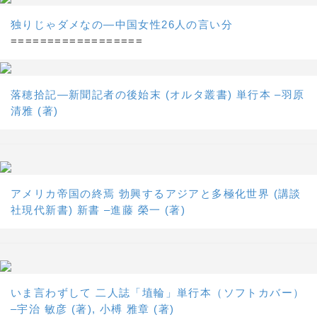
独りじゃダメなの―中国女性26人の言い分
==================
落穂拾記―新聞記者の後始末 (オルタ叢書) 単行本 –羽原
清雅 (著)
アメリカ帝国の終焉 勃興するアジアと多極化世界 (講談
社現代新書) 新書 –進藤 榮一 (著)
いま言わずして 二人誌「埴輪」単行本（ソフトカバー）
–宇治 敏彦 (著), 小榑 雅章 (著)