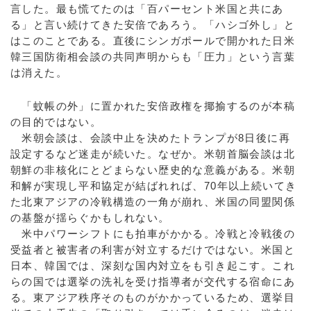
言した。最も慌てたのは「百パーセント米国と共にあ
る」と言い続けてきた安倍であろう。「ハシゴ外し」と
はこのことである。直後にシンガポールで開かれた日米
韓三国防衛相会談の共同声明からも「圧力」という言葉
は消えた。
「蚊帳の外」に置かれた安倍政権を揶揄するのが本稿
の目的ではない。
米朝会談は、会談中止を決めたトランプが8日後に再
設定するなど迷走が続いた。なぜか。米朝首脳会談は北
朝鮮の非核化にとどまらない歴史的な意義がある。米朝
和解が実現し平和協定が結ばれれば、70年以上続いてき
た北東アジアの冷戦構造の一角が崩れ、米国の同盟関係
の基盤が揺らぐかもしれない。
米中パワーシフトにも拍車がかかる。冷戦と冷戦後の
受益者と被害者の利害が対立するだけではない。米国と
日本、韓国では、深刻な国内対立をも引き起こす。これ
らの国では選挙の洗礼を受け指導者が交代する宿命にあ
る。東アジア秩序そのものがかかっているため、選挙目