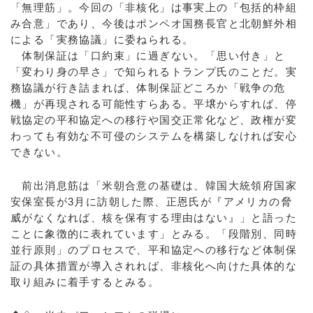
「無理筋」。今回の「非核化」は事実上の「包括的枠組
み合意」であり、今後はポンペオ国務長官と北朝鮮外相
による「実務協議」に委ねられる。
体制保証は「口約束」に過ぎない。「思い付き」と
「変わり身の早さ」で知られるトランプ氏のことだ。実
務協議が行き詰まれば、体制保証どころか「戦争の危
機」が再現される可能性すらある。平壌からすれば、停
戦協定の平和協定への移行や国交正常化など、政権が変
わっても有効な不可侵のシステムを構築しなければ安心
できない。
前出消息筋は「米朝合意の基礎は、韓国大統領府国家
安保室長が3月に訪朝した際、正恩氏が『アメリカの脅
威がなくなれば、核を保有する理由はない』」と語った
ことに象徴的に表れています」とみる。「段階別、同時
並行原則」のプロセスで、平和協定への移行など体制保
証の具体措置が導入されれば、非核化へ向けた具体的な
取り組みに着手するとみる。