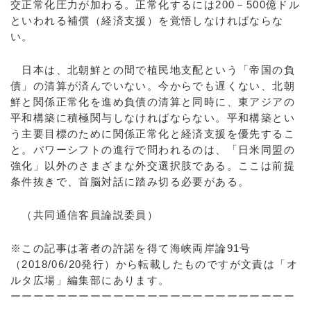
交正常化圧力が加わる。正常化するには200－500億ドル
といわれる補償（経済支援）を覚悟しなければならな
い。
日本は、北朝鮮との間で植民地支配という「帝国の負
債」の清算が済んでいない。今からでも遅くない、北朝
鮮と関係正常化を進め負債の清算と同時に、東アジアの
平和構築に積極関与しなければならない。平和構築とい
う主要目標のために関係正常化と経済支援を優先するこ
と。パワーシフトの進行で問われるのは、「日米同盟の
強化」以外のさまざまな外交選択肢である。ここは前提
条件抜きで、首脳対話に踏み切る必要がある。
（共同通信客員論説委員）
※この記事は著者の許諾を得て海峡両岸論91号
（2018/06/20発行）から転載したものですが文責は「オ
ルタ広場」編集部にあります。
ーーーーーーーーーーーーーーーーーーーーーーーーー