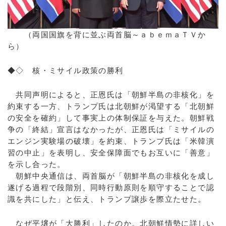
（両国国旗を背に並ぶ両首脳～ａｂｅｍａＴＶか
ら）
◆◇ 核・ミサイル政策の勝利
共同声明によると、正恩氏は「朝鮮半島の非核化」を
約束する一方、トランプ氏は北朝鮮が渇望する「北朝鮮
の安全を確約」して事実上の体制保証を与えた。朝鮮戦
争の「終結」宣言はなかったが、正恩氏は「ミサイルの
エンジン実験場の破壊」を約束、トランプ氏は「米韓演
習の中止」を表明し、安全保障面でもお互いに「善意」
を示し合った。
朝鮮中央通信は、両首脳が「朝鮮半島の非核化を成し
遂げる過程で段階別、同時行動原則を順守することで認
識を共にした」と伝え、トランプ譲歩を際立たせた。
なぜ平壌が「大勝利」したのか。北朝鮮情勢に詳しい