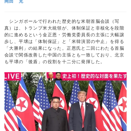
岡田 充
シンガポールで行われた歴史的な米朝首脳会談（写
真）は、トランプ米大統領が、体制保証と非核化を段階
的に進めるという金正恩・労働党委員長の主張に大幅譲
歩し、平壌は「体制保証」と「米韓演習の中止」を得る
「大勝利」の結果になった。正恩氏と二回にわたる首脳
会談で関係改善した中国の主張とも一致しており、北京
も平壌の「後盾」の役割を十二分に発揮した。