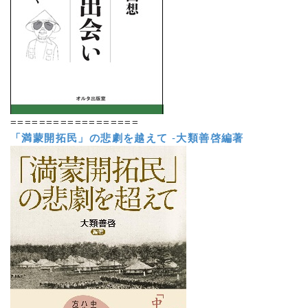
==================
「満蒙開拓民」の悲劇を越えて
-
大類善啓編著