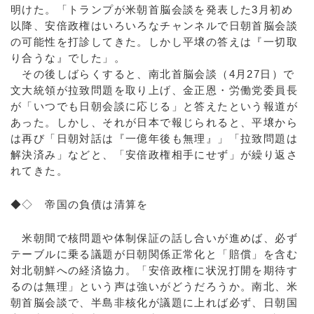
明けた。「トランプが米朝首脳会談を発表した3月初め
以降、安倍政権はいろいろなチャンネルで日朝首脳会談
の可能性を打診してきた。しかし平壌の答えは『一切取
り合うな』でした」。
その後しばらくすると、南北首脳会談（4月27日）で
文大統領が拉致問題を取り上げ、金正恩・労働党委員長
が「いつでも日朝会談に応じる」と答えたという報道が
あった。しかし、それが日本で報じられると、平壌から
は再び「日朝対話は『一億年後も無理』」「拉致問題は
解決済み」などと、「安倍政権相手にせず」が繰り返さ
れてきた。
◆◇ 帝国の負債は清算を
米朝間で核問題や体制保証の話し合いが進めば、必ず
テーブルに乗る議題が日朝関係正常化と「賠償」を含む
対北朝鮮への経済協力。「安倍政権に状況打開を期待す
るのは無理」という声は強いがどうだろうか。南北、米
朝首脳会談で、半島非核化が議題に上れば必ず、日朝国