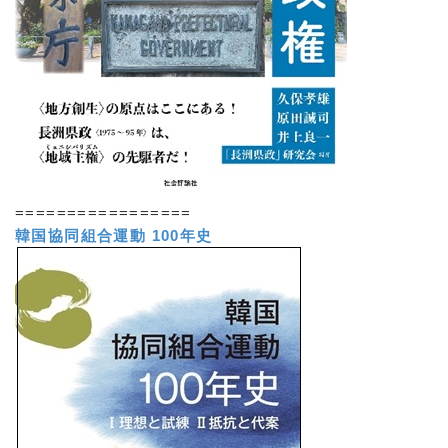
=================
韓国協同組合運動 100年史