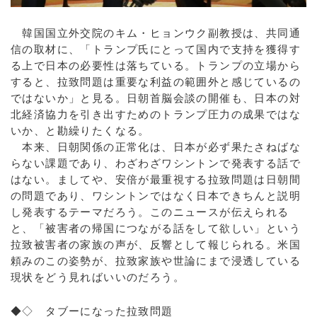
韓国国立外交院のキム・ヒョンウク副教授は、共同通
信の取材に、「トランプ氏にとって国内で支持を獲得す
る上で日本の必要性は落ちている。トランプの立場から
すると、拉致問題は重要な利益の範囲外と感じているの
ではないか」と見る。日朝首脳会談の開催も、日本の対
北経済協力を引き出すためのトランプ圧力の成果ではな
いか、と勘繰りたくなる。
本来、日朝関係の正常化は、日本が必ず果たさねばな
らない課題であり、わざわざワシントンで発表する話で
はない。ましてや、安倍が最重視する拉致問題は日朝間
の問題であり、ワシントンではなく日本できちんと説明
し発表するテーマだろう。このニュースが伝えられる
と、「被害者の帰国につながる話をして欲しい」という
拉致被害者の家族の声が、反響として報じられる。米国
頼みのこの姿勢が、拉致家族や世論にまで浸透している
現状をどう見ればいいのだろう。
◆◇ タブーになった拉致問題