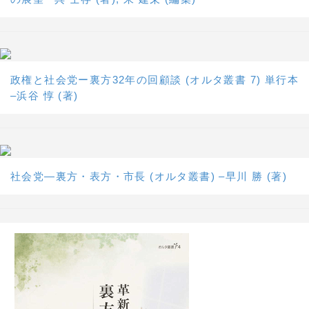
政権と社会党ー裏方32年の回顧談 (オルタ叢書 7) 単行本
–浜谷 惇 (著)
社会党―裏方・表方・市長 (オルタ叢書) –早川 勝 (著)