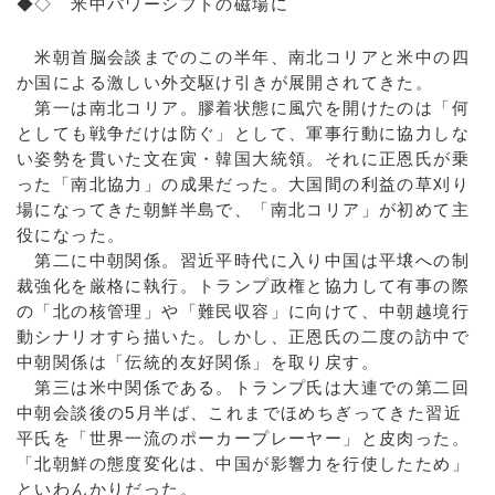
◆◇ 米中パワーシフトの磁場に
米朝首脳会談までのこの半年、南北コリアと米中の四
か国による激しい外交駆け引きが展開されてきた。
第一は南北コリア。膠着状態に風穴を開けたのは「何
としても戦争だけは防ぐ」として、軍事行動に協力しな
い姿勢を貫いた文在寅・韓国大統領。それに正恩氏が乗
った「南北協力」の成果だった。大国間の利益の草刈り
場になってきた朝鮮半島で、「南北コリア」が初めて主
役になった。
第二に中朝関係。習近平時代に入り中国は平壌への制
裁強化を厳格に執行。トランプ政権と協力して有事の際
の「北の核管理」や「難民収容」に向けて、中朝越境行
動シナリオすら描いた。しかし、正恩氏の二度の訪中で
中朝関係は「伝統的友好関係」を取り戻す。
第三は米中関係である。トランプ氏は大連での第二回
中朝会談後の5月半ば、これまでほめちぎってきた習近
平氏を「世界一流のポーカープレーヤー」と皮肉った。
「北朝鮮の態度変化は、中国が影響力を行使したため」
といわんかりだった。