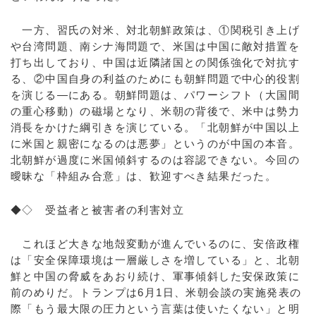
一方、習氏の対米、対北朝鮮政策は、①関税引き上げ
や台湾問題、南シナ海問題で、米国は中国に敵対措置を
打ち出しており、中国は近隣諸国との関係強化で対抗す
る、②中国自身の利益のためにも朝鮮問題で中心的役割
を演じる―にある。朝鮮問題は、パワーシフト（大国間
の重心移動）の磁場となり、米朝の背後で、米中は勢力
消長をかけた綱引きを演じている。「北朝鮮が中国以上
に米国と親密になるのは悪夢」というのが中国の本音。
北朝鮮が過度に米国傾斜するのは容認できない。今回の
曖昧な「枠組み合意」は、歓迎すべき結果だった。
◆◇ 受益者と被害者の利害対立
これほど大きな地殻変動が進んでいるのに、安倍政権
は「安全保障環境は一層厳しさを増している」と、北朝
鮮と中国の脅威をあおり続け、軍事傾斜した安保政策に
前のめりだ。トランプは6月1日、米朝会談の実施発表の
際「もう最大限の圧力という言葉は使いたくない」と明