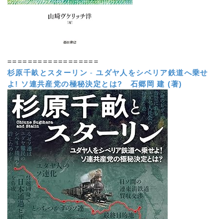
==================
杉原千畝とスターリン
-
ユダヤ人をシベリア鉄道へ乗せ
よ! ソ連共産党の極秘決定とは?
石郷岡 建 (著)