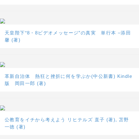
天皇陛下“8・8ビデオメッセージ”の真実 単行本 –添田
馨 (著)
革新自治体 熱狂と挫折に何を学ぶか(中公新書) Kindle
版 岡田一郎 (著)
公教育をイチから考えよう リヒテルズ 直子 (著), 苫野
一徳 (著)