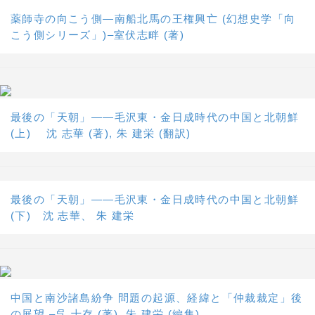
薬師寺の向こう側―南船北馬の王権興亡 (幻想史学「向
こう側シリーズ」)–室伏志畔 (著)
最後の「天朝」――毛沢東・金日成時代の中国と北朝鮮
(上) 沈 志華 (著), 朱 建栄 (翻訳)
最後の「天朝」――毛沢東・金日成時代の中国と北朝鮮
(下) 沈 志華、 朱 建栄
中国と南沙諸島紛争 問題の起源、経緯と「仲裁裁定」後
の展望 –呉 士存 (著), 朱 建栄 (編集)