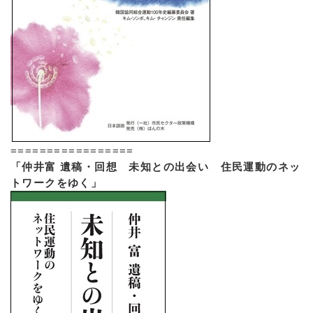
=================
「仲井富 遺稿・回想 未知との出会い 住民運動のネッ
トワークをゆく」