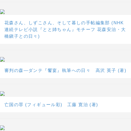
花森さん、しずこさん、そして暮しの手帖編集部 (NHK
連続テレビ小説『とと姉ちゃん』モチーフ 花森安治・大
橋鎭子との日々)
審判の森―ダンテ『饗宴』執筆への日々 高沢 英子 (著)
亡国の罪 (フィギュール彩) 工藤 寛治 (著)