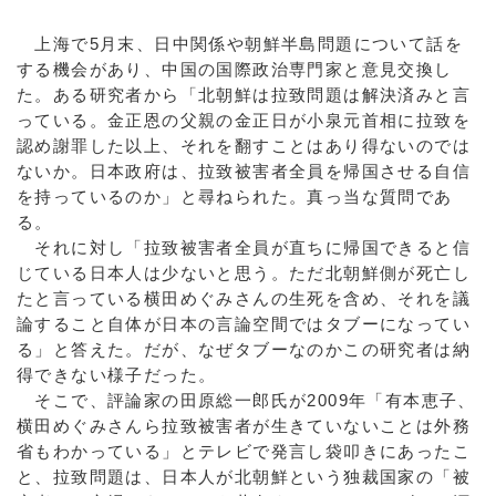
上海で5月末、日中関係や朝鮮半島問題について話を
する機会があり、中国の国際政治専門家と意見交換し
た。ある研究者から「北朝鮮は拉致問題は解決済みと言
っている。金正恩の父親の金正日が小泉元首相に拉致を
認め謝罪した以上、それを翻すことはあり得ないのでは
ないか。日本政府は、拉致被害者全員を帰国させる自信
を持っているのか」と尋ねられた。真っ当な質問であ
る。
それに対し「拉致被害者全員が直ちに帰国できると信
じている日本人は少ないと思う。ただ北朝鮮側が死亡し
たと言っている横田めぐみさんの生死を含め、それを議
論すること自体が日本の言論空間ではタブーになってい
る」と答えた。だが、なぜタブーなのかこの研究者は納
得できない様子だった。
そこで、評論家の田原総一郎氏が2009年「有本恵子、
横田めぐみさんら拉致被害者が生きていないことは外務
省もわかっている」とテレビで発言し袋叩きにあったこ
と、拉致問題は、日本人が北朝鮮という独裁国家の「被