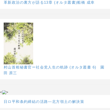
革新政治の裏方が語る13章 (オルタ叢書)船橋 成幸
村山首相秘書官ー社会党人生の軌跡 (オルタ叢書 6) 園
田 原三
<
>
日ロ平和条約締結の活路―北方領土の解決策