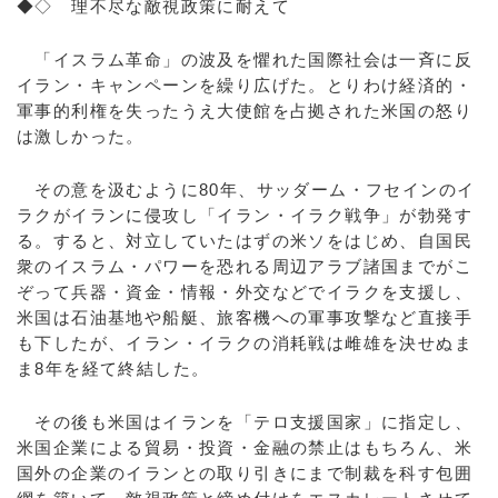
◆◇ 理不尽な敵視政策に耐えて
「イスラム革命」の波及を懼れた国際社会は一斉に反
イラン・キャンペーンを繰り広げた。とりわけ経済的・
軍事的利権を失ったうえ大使館を占拠された米国の怒り
は激しかった。
その意を汲むように80年、サッダーム・フセインのイ
ラクがイランに侵攻し「イラン・イラク戦争」が勃発す
る。すると、対立していたはずの米ソをはじめ、自国民
衆のイスラム・パワーを恐れる周辺アラブ諸国までがこ
ぞって兵器・資金・情報・外交などでイラクを支援し、
米国は石油基地や船艇、旅客機への軍事攻撃など直接手
も下したが、イラン・イラクの消耗戦は雌雄を決せぬま
ま8年を経て終結した。
その後も米国はイランを「テロ支援国家」に指定し、
米国企業による貿易・投資・金融の禁止はもちろん、米
国外の企業のイランとの取り引きにまで制裁を科す包囲