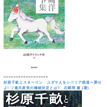
==================
杉原千畝とスターリン
-
ユダヤ人をシベリア鉄道へ乗せ
よ! ソ連共産党の極秘決定とは?
石郷岡 建 (著)