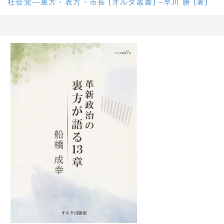
社会党―裏方・表方・市長 (オルタ叢書) –早川 勝 (著)