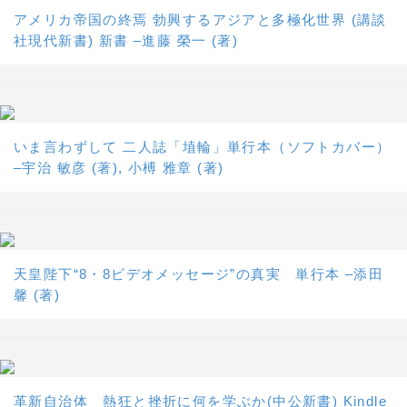
アメリカ帝国の終焉 勃興するアジアと多極化世界 (講談
社現代新書) 新書 –進藤 榮一 (著)
いま言わずして 二人誌「埴輪」単行本（ソフトカバー）
–宇治 敏彦 (著), 小榑 雅章 (著)
天皇陛下“8・8ビデオメッセージ”の真実 単行本 –添田
馨 (著)
革新自治体 熱狂と挫折に何を学ぶか(中公新書) Kindle