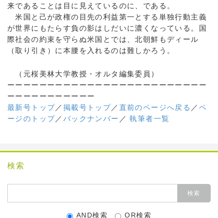
来であることは目に見えているのに、である。
米国と己が政権の目先の利益第一とする単独行動主義
が世界にもたらす負の影はしだいに濃くなっている。国
際社会の約束を守らぬ米国とでは、北朝鮮もディール
（取り引き）に本腰を入れるのは難しかろう。
（元桜美林大学教授・オルタ編集委員）
ーーーーーーーーーーーーーーーーーーーーーーーーー
ーーーーーーーーーーー
最新号トップ
／
掲載号トップ
／
直前のページへ戻る
／
ペ
ージのトップ
／
バックナンバー
／
執筆者一覧
検索
AND検索
OR検索