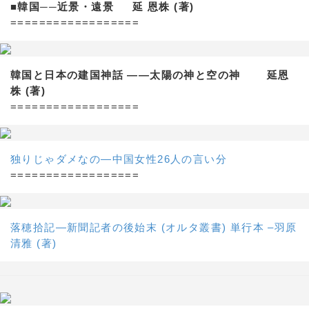
■韓国──近景・遠景 延 恩株 (著)
==================
韓国と日本の建国神話 ——太陽の神と空の神 延恩
株 (著)
==================
独りじゃダメなの―中国女性26人の言い分
==================
落穂拾記―新聞記者の後始末 (オルタ叢書) 単行本 –羽原
清雅 (著)