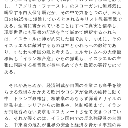
し、「アメリカ・ファースト」のスローガンに無邪気に
喝采する白人保守層だが、その中で力をもつのが、米人
口の約25％に浸透しているとされるキリスト教福音派で
ある。聖書に書かれていることはすべて真実と信奉し、
現実世界にも聖書の記述を当て嵌めて解釈するかれら
は、イスラエルは神が約束した国であり、ゆえに、その
イスラエルに敵対するものは神とかれらへの敵対であ
り、すなわち米国の敵と考える。エルサレムへの大使館
移転も「イラン核合意」からの撤退も、イスラエルの主
張に同調する福音派が長年求めてきた政策の実行なので
ある。
それかあらぬか、経済制裁が自国の企業にも痛手を被
らせる危惧をかかえる欧州やロシアが合意の維持に動く
中、トランプ政権は、核放棄のみならず弾道ミサイルの
開発中止、シリアからの撤退や、体制転換まで、イラン
が到底呑めない要求をエスカレートさせて突きつけてい
る。それが導くのは、イラン国内での反米強硬派の台頭
と、中東発の混乱が世界の安全と経済を脅かす事態の再