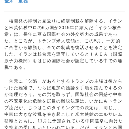
荒木 重雄
核開発の抑制と見返りに経済制裁を解除する、イラン
と米英仏独中ロの6カ国が2015年に結んだ「イラン核合
意」は、長年に亙る国際社会の外交努力の成果であっ
た。ところが、トランプ米大統領は、この5月、一方的
に合意から離脱し、全ての制裁を復活させることを決定
した。イランは核合意を遵守しているとＩＡＥＡ（国際
原子力機関）をはじめ国際社会が認定している中での離
脱である。
合意に「欠陥」があるとするトランプの主張は後から
つけた難癖で、ならば追加の議論を手順を踏んでするの
が道理だろう。その労を取らず、国際社会の困惑や中東
の不安定化の危険を尻目の離脱決定は、いかにもトラン
プ流だが、じつはこのタイミングでの決定は、同じ月、
中東に大きな波乱を巻き起こした米大使館のエルサレム
移転とともに、11月に予定されている中間選挙に向けた
支持者の受け狙いといわれている。だが、イランと米国