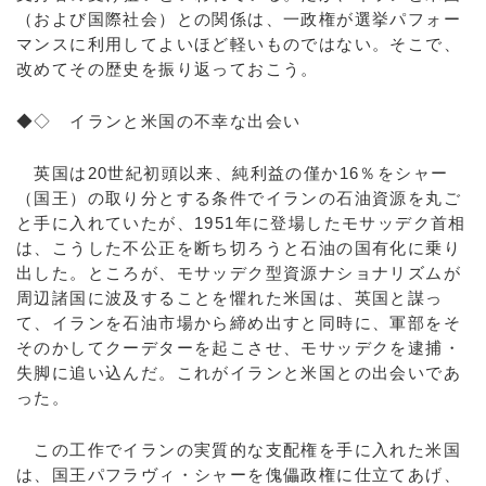
（および国際社会）との関係は、一政権が選挙パフォー
マンスに利用してよいほど軽いものではない。そこで、
改めてその歴史を振り返っておこう。
◆◇ イランと米国の不幸な出会い
英国は20世紀初頭以来、純利益の僅か16％をシャー
（国王）の取り分とする条件でイランの石油資源を丸ご
と手に入れていたが、1951年に登場したモサッデク首相
は、こうした不公正を断ち切ろうと石油の国有化に乗り
出した。ところが、モサッデク型資源ナショナリズムが
周辺諸国に波及することを懼れた米国は、英国と謀っ
て、イランを石油市場から締め出すと同時に、軍部をそ
そのかしてクーデターを起こさせ、モサッデクを逮捕・
失脚に追い込んだ。これがイランと米国との出会いであ
った。
この工作でイランの実質的な支配権を手に入れた米国
は、国王パフラヴィ・シャーを傀儡政権に仕立てあげ、