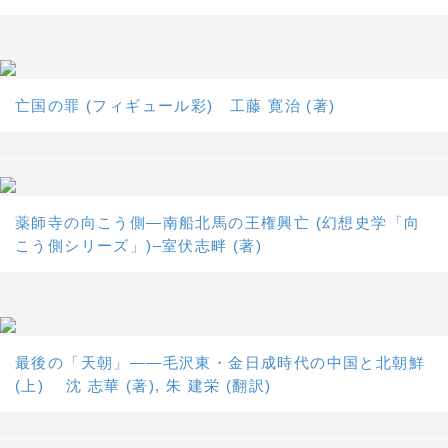
亡国の罪 (フィギュール彩) 工藤 寛治 (著)
薬師寺の向こう側―南船北馬の王権興亡 (幻想史学「向
こう側シリーズ」)–室伏志畔 (著)
最後の「天朝」――毛沢東・金日成時代の中国と北朝鮮
(上) 沈 志華 (著), 朱 建栄 (翻訳)