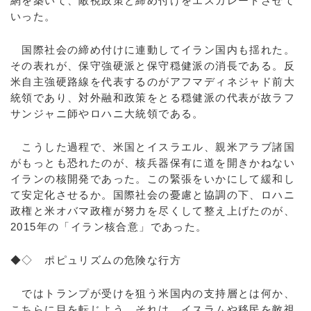
網を築いて、敵視政策と締め付けをエスカレートさせて
いった。
国際社会の締め付けに連動してイラン国内も揺れた。
その表れが、保守強硬派と保守穏健派の消長である。反
米自主強硬路線を代表するのがアフマディネジャド前大
統領であり、対外融和政策をとる穏健派の代表が故ラフ
サンジャニ師やロハニ大統領である。
こうした過程で、米国とイスラエル、親米アラブ諸国
がもっとも恐れたのが、核兵器保有に道を開きかねない
イランの核開発であった。この緊張をいかにして緩和し
て安定化させるか。国際社会の憂慮と協調の下、ロハニ
政権と米オバマ政権が努力を尽くして整え上げたのが、
2015年の「イラン核合意」であった。
◆◇ ポピュリズムの危険な行方
ではトランプが受けを狙う米国内の支持層とは何か、
こちらに目を転じよう。それは、イスラムや移民を敵視