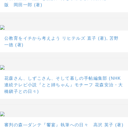
版 岡田一郎 (著)
公教育をイチから考えよう リヒテルズ 直子 (著), 苫野
一徳 (著)
花森さん、しずこさん、そして暮しの手帖編集部 (NHK
連続テレビ小説『とと姉ちゃん』モチーフ 花森安治・大
橋鎭子との日々)
審判の森―ダンテ『饗宴』執筆への日々 高沢 英子 (著)