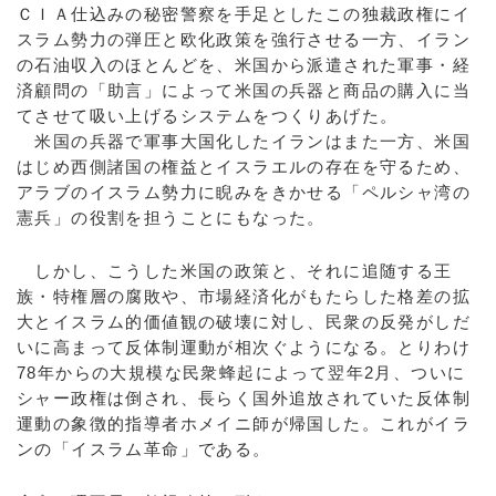
ＣＩＡ仕込みの秘密警察を手足としたこの独裁政権にイ
スラム勢力の弾圧と欧化政策を強行させる一方、イラン
の石油収入のほとんどを、米国から派遣された軍事・経
済顧問の「助言」によって米国の兵器と商品の購入に当
てさせて吸い上げるシステムをつくりあげた。
米国の兵器で軍事大国化したイランはまた一方、米国
はじめ西側諸国の権益とイスラエルの存在を守るため、
アラブのイスラム勢力に睨みをきかせる「ペルシャ湾の
憲兵」の役割を担うことにもなった。
しかし、こうした米国の政策と、それに追随する王
族・特権層の腐敗や、市場経済化がもたらした格差の拡
大とイスラム的価値観の破壊に対し、民衆の反発がしだ
いに高まって反体制運動が相次ぐようになる。とりわけ
78年からの大規模な民衆蜂起によって翌年2月、ついに
シャー政権は倒され、長らく国外追放されていた反体制
運動の象徴的指導者ホメイニ師が帰国した。これがイラ
ンの「イスラム革命」である。