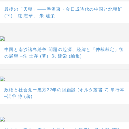
最後の「天朝」――毛沢東・金日成時代の中国と北朝鮮
(下) 沈 志華、 朱 建栄
中国と南沙諸島紛争 問題の起源、経緯と「仲裁裁定」後
の展望 –呉 士存 (著), 朱 建栄 (編集)
政権と社会党ー裏方32年の回顧談 (オルタ叢書 7) 単行本
–浜谷 惇 (著)