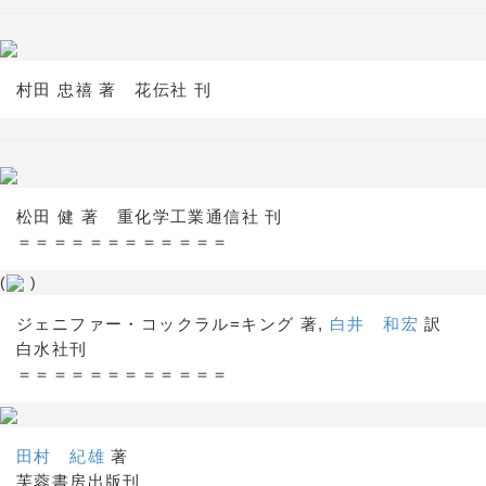
村田 忠禧 著 花伝社 刊
松田 健 著 重化学工業通信社 刊
＝＝＝＝＝＝＝＝＝＝＝＝
(
)
ジェニファー・コックラル=キング 著,
白井 和宏
訳
白水社刊
＝＝＝＝＝＝＝＝＝＝＝＝
田村 紀雄
著
芙蓉書房出版刊