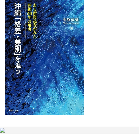
==================