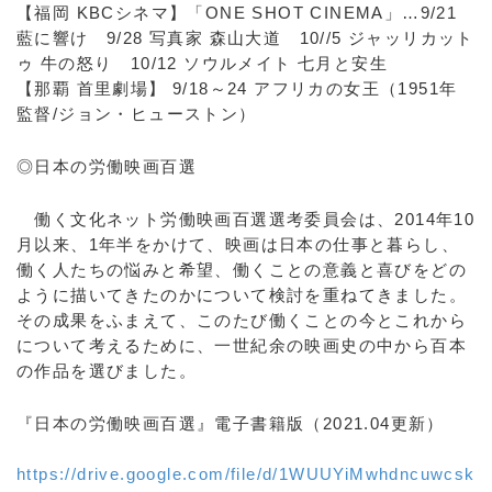
【福岡 KBCシネマ】「ONE SHOT CINEMA」…9/21
藍に響け 9/28 写真家 森山大道 10//5 ジャッリカット
ゥ 牛の怒り 10/12 ソウルメイト 七月と安生
【那覇 首里劇場】 9/18～24 アフリカの女王（1951年
監督/ジョン・ヒューストン）
◎日本の労働映画百選
働く文化ネット労働映画百選選考委員会は、2014年10
月以来、1年半をかけて、映画は日本の仕事と暮らし、
働く人たちの悩みと希望、働くことの意義と喜びをどの
ように描いてきたのかについて検討を重ねてきました。
その成果をふまえて、このたび働くことの今とこれから
について考えるために、一世紀余の映画史の中から百本
の作品を選びました。
『日本の労働映画百選』電子書籍版（2021.04更新）
https://drive.google.com/file/d/1WUUYiMwhdncuwcsk