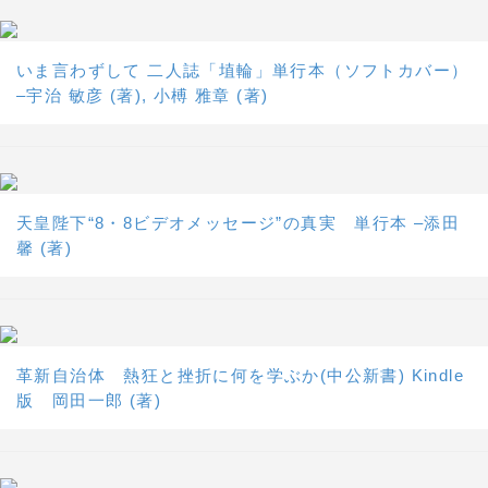
いま言わずして 二人誌「埴輪」単行本（ソフトカバー）
–宇治 敏彦 (著), 小榑 雅章 (著)
天皇陛下“8・8ビデオメッセージ”の真実 単行本 –添田
馨 (著)
革新自治体 熱狂と挫折に何を学ぶか(中公新書) Kindle
版 岡田一郎 (著)