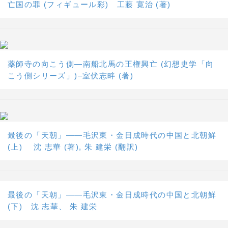
亡国の罪 (フィギュール彩) 工藤 寛治 (著)
薬師寺の向こう側―南船北馬の王権興亡 (幻想史学「向
こう側シリーズ」)–室伏志畔 (著)
最後の「天朝」――毛沢東・金日成時代の中国と北朝鮮
(上) 沈 志華 (著), 朱 建栄 (翻訳)
最後の「天朝」――毛沢東・金日成時代の中国と北朝鮮
(下) 沈 志華、 朱 建栄