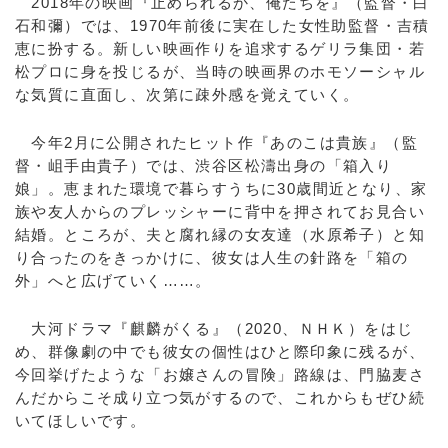
2018年の映画『止められるか、俺たちを』（監督・白
石和彌）では、1970年前後に実在した女性助監督・吉積
恵に扮する。新しい映画作りを追求するゲリラ集団・若
松プロに身を投じるが、当時の映画界のホモソーシャル
な気質に直面し、次第に疎外感を覚えていく。
今年2月に公開されたヒット作『あのこは貴族』（監
督・岨手由貴子）では、渋谷区松濤出身の「箱入り
娘」。恵まれた環境で暮らすうちに30歳間近となり、家
族や友人からのプレッシャーに背中を押されてお見合い
結婚。ところが、夫と腐れ縁の女友達（水原希子）と知
り合ったのをきっかけに、彼女は人生の針路を「箱の
外」へと広げていく……。
大河ドラマ『麒麟がくる』（2020、ＮＨＫ）をはじ
め、群像劇の中でも彼女の個性はひと際印象に残るが、
今回挙げたような「お嬢さんの冒険」路線は、門脇麦さ
んだからこそ成り立つ気がするので、これからもぜひ続
いてほしいです。