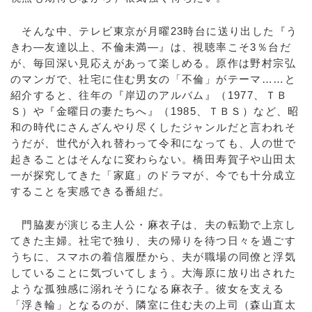
そんな中、テレビ東京が月曜23時台に送り出した『う
きわ―友達以上、不倫未満―』は、視聴率こそ3％台だ
が、毎回深い見応えがあって楽しめる。原作は野村宗弘
のマンガで、社宅に住む男女の「不倫」がテーマ……と
紹介すると、往年の『岸辺のアルバム』（1977、ＴＢ
Ｓ）や『金曜日の妻たちへ』（1985、ＴＢＳ）など、昭
和の時代にさんざんやり尽くしたジャンルだと言われそ
うだが、世代が入れ替わって令和になっても、人の世で
起きることはそんなに変わらない。橋田寿賀子や山田太
一が探究してきた「家庭」のドラマが、今でも十分成立
することを実感できる番組だ。
門脇麦が演じる主人公・麻衣子は、夫の転勤で上京し
てきた主婦。社宅で独り、夫の帰りを待つ日々を過ごす
うちに、スマホの着信履歴から、夫が職場の同僚と浮気
していることに気づいてしまう。大海原に放り出された
ような孤独感に溺れそうになる麻衣子。彼女を支える
「浮き輪」となるのが、隣室に住む夫の上司（森山直太