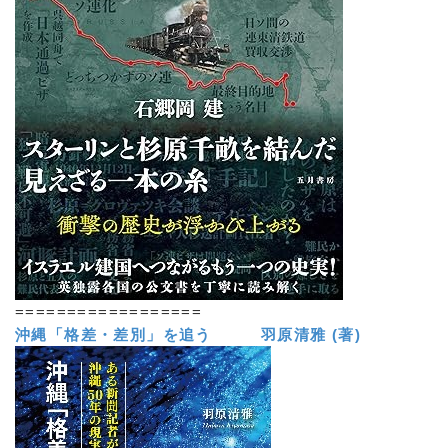
==================
沖縄「格差・差別」を追う 羽原清雅 (著)