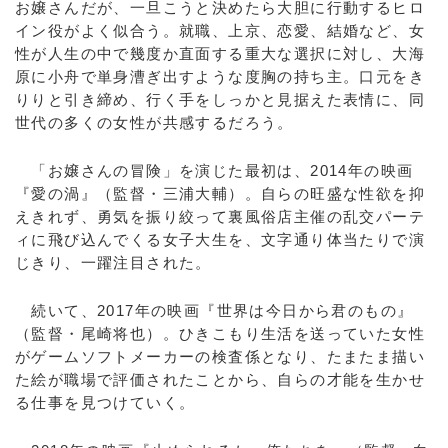
お嬢さんだが、一旦こうと決めたら大胆に行動するヒロ
イン役がよく似合う。就職、上京、恋愛、結婚など、女
性が人生の中で幾度か直面する重大な選択に対し、大海
原に小舟で単身漕ぎ出すような度胸の持ち主。口元をき
りりと引き締め、行く手をしっかと見据えた表情に、同
世代の多くの女性が共感するだろう。
「お嬢さんの冒険」を演じた最初は、2014年の映画
『愛の渦』（監督・三浦大輔）。自らの旺盛な性欲を抑
えきれず、勇気を振り絞って裏風俗店主催の乱交パーテ
ィに飛び込んでくる女子大生を、文字通り体当たりで演
じきり、一躍注目された。
続いて、2017年の映画『世界は今日から君のもの』
（監督・尾崎将也）。ひきこもり生活を送っていた女性
がゲームソフトメーカーの検査係となり、たまたま描い
た絵が職場で評価されたことから、自らの才能を生かせ
る仕事を見つけていく。