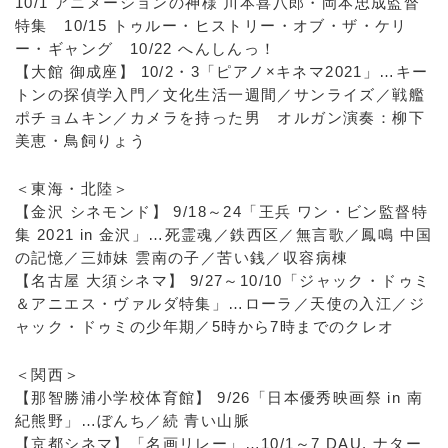
10/1 アニメーションの神様 川本喜八郎・岡本忠成監督
特集 10/15 トゥルー・ヒストリー・オブ・ザ・ケリ
ー・ギャング 10/22 へんしんっ！
【大館 御成座】 10/2・3「ピアノ×キネマ2021」…キー
トンの探偵学入門／文化生活一週間／サンライズ／戦艦
ポチョムキン／カメラを持った男 オルガン演奏：柳下
美恵・鳥飼りょう
＜東海・北陸＞
【金沢 シネモンド】 9/18～24「王兵 ワン・ビン監督特
集 2021 in 金沢」…死霊魂／鉄西区／無言歌／鳳鳴 中国
の記憶／三姉妹 雲南の子／苦い銭／収容病棟
【名古屋 大須シネマ】 9/27～10/10「ジャック・ドゥミ
＆アニエス・ヴァルダ特集」…ローラ／天使の入江／ジ
ャック・ドゥミの少年期／5時から7時までのクレオ
＜関西＞
【那智勝浦小学校体育館】 9/26「日本優秀映画祭 in 南
紀熊野」…ぼんち／続 青い山脈
【京都シネマ】「名画リレー」…10/1～7 DAU. ナター