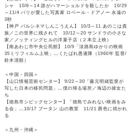
シャ 10/8～14 誰がハマーショルドを殺したか 10/29
～11/4 パリが愛した写真家 ロベール・ドアノー 永遠の
3秒
【神戸 パルシネマしんこうえん】 10/3～11 あのこは貴
族／この世界に残されて 10/12～20 サンドラの小さな
家／ノッティングヒルの洋菓子店（２本立上映）
【南あわじ市中央公民館】 10/9「淡路島ゆかりの映画
35ミリフィルム上映」…くたばれ愚連隊（1960年 監督/
鈴木清順）
＜中国・四国＞
【山口情報芸術センター】 9/22～30「藤元明緒監督が
写した日本の移民問題」…僕の帰る場所／海辺の彼女た
ち
【徳島市シビックセンター】「徳島でみれない映画をみ
る会」…10/17 ブータン 山の教室 11/21 茜色に焼かれ
る
＜九州・沖縄＞