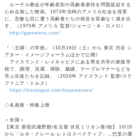
ルーテル教会が年齢差別や高齢者虐待を問題提起する
ため企画した映画。1973年当時のアメリカ社会を背景
に、悲惨な目に遭う高齢者たちの状況を容赦なく描き出
す。（1973年 アメリカ 監督/ジョージ・A・ロメロ）
http://garomero.com/
『〈主婦〉の学校』《10月16日（土）から 東京 渋谷 シ
アター・イメージフォーラムほかで公開》
アイスランド・レイキャビクにある男女共学の家政学
校で、調理、洗濯、掃除、裁縫、テーブルマナーなどを
学ぶ生徒たちを記録。（2020年 アイスランド 監督/ステ
ファニア・トルス）
https://kinologue.com/housewives/
◇名画座・特集上映
＜全国＞
【東京 新宿武蔵野館/名古屋 伏見ミリオン座/他】 10/15
から「ルネ・クレール レトロスペクティブ」…巴里の屋