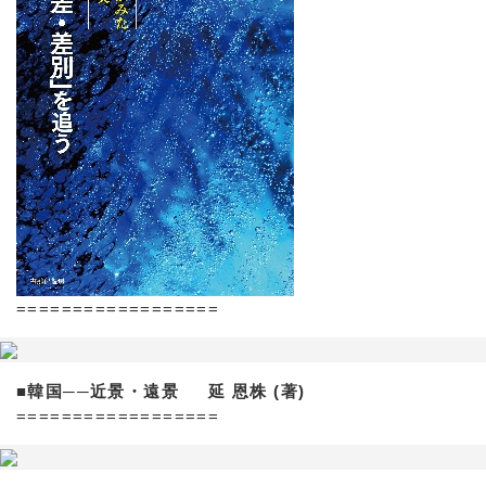
==================
■韓国──近景・遠景 延 恩株 (著)
==================