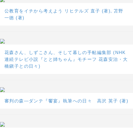
公教育をイチから考えよう リヒテルズ 直子 (著), 苫野
一徳 (著)
花森さん、しずこさん、そして暮しの手帖編集部 (NHK
連続テレビ小説『とと姉ちゃん』モチーフ 花森安治・大
橋鎭子との日々)
審判の森―ダンテ『饗宴』執筆への日々 高沢 英子 (著)