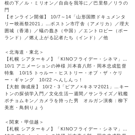
根の下／ル・ミリオン／自由を我等に／巴里祭／リラの
門
【オンライン開催】 10/7～14「山形国際ドキュメンタ
リー映画祭2021」…ボストン市庁舎（アメリカ）／理大
囲城（香港）／蟻の蠢き（中国）／エントロピー（ポー
ランド）／燃え上がる記者たち（インド）／他
＜北海道・東北＞
【札幌 シアターキノ】「KINOフライデー・シネマ」…
10/1 アニメーションの神様 川本喜八郎・岡本忠成監督
特集 10/15 トゥルー・ヒストリー・オブ・ザ・ケリ
ー・ギャング 10/22 へんしんっ！
【大館 御成座】 10/2・3「ピアノ×キネマ2021」…キー
トンの探偵学入門／文化生活一週間／サンライズ／戦艦
ポチョムキン／カメラを持った男 オルガン演奏：柳下
美恵・鳥飼りょう
＜関東・甲信越＞
【札幌 シアターキノ】「KINOフライデー・シネマ」…