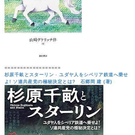
==================
杉原千畝とスターリン
-
ユダヤ人をシベリア鉄道へ乗せ
よ! ソ連共産党の極秘決定とは?
石郷岡 建 (著)