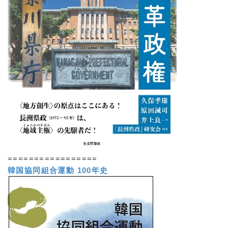
=================
韓国協同組合運動 100年史