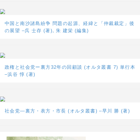
中国と南沙諸島紛争 問題の起源、経緯と「仲裁裁定」後
の展望 –呉 士存 (著), 朱 建栄 (編集)
政権と社会党ー裏方32年の回顧談 (オルタ叢書 7) 単行本
–浜谷 惇 (著)
社会党―裏方・表方・市長 (オルタ叢書) –早川 勝 (著)