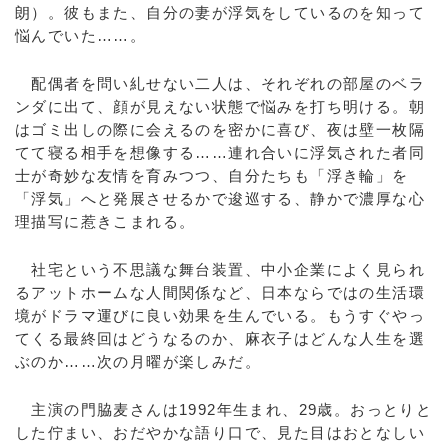
朗）。彼もまた、自分の妻が浮気をしているのを知って
悩んでいた……。
配偶者を問い糺せない二人は、それぞれの部屋のベラ
ンダに出て、顔が見えない状態で悩みを打ち明ける。朝
はゴミ出しの際に会えるのを密かに喜び、夜は壁一枚隔
てて寝る相手を想像する……連れ合いに浮気された者同
士が奇妙な友情を育みつつ、自分たちも「浮き輪」を
「浮気」へと発展させるかで逡巡する、静かで濃厚な心
理描写に惹きこまれる。
社宅という不思議な舞台装置、中小企業によく見られ
るアットホームな人間関係など、日本ならではの生活環
境がドラマ運びに良い効果を生んでいる。もうすぐやっ
てくる最終回はどうなるのか、麻衣子はどんな人生を選
ぶのか……次の月曜が楽しみだ。
主演の門脇麦さんは1992年生まれ、29歳。おっとりと
した佇まい、おだやかな語り口で、見た目はおとなしい