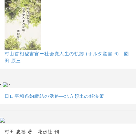
村山首相秘書官ー社会党人生の軌跡 (オルタ叢書 6) 園
田 原三
<
>
日ロ平和条約締結の活路―北方領土の解決策
村田 忠禧 著 花伝社 刊