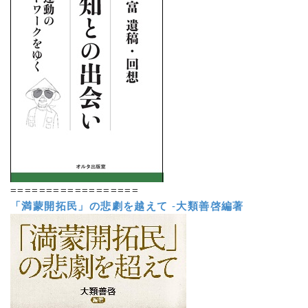
==================
「満蒙開拓民」の悲劇を越えて
-
大類善啓編著