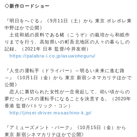
◇新作ロードショー
『明日をへぐる』《9月11日（土）から 東京 ポレポレ東
中野ほかで公開》
土佐和紙の原料である楮（こうぞ）の栽培から和紙作
りまでを行う、高知県いの町吾北地区の人々の暮らしの
記録。（2021年 日本 監督/今井友樹）
https://palabra-i.co.jp/asuwoheguru/
『人生の運転手（ドライバー）～明るい未来に進む路
～』《10月1日（金）から 東京 新宿シネマカリテほかで
公開》
恋人に裏切られた女性が一念発起して、幼い頃からの
夢だったバスの運転手になることを決意する。（2020年
香港 監督/パトリック・コン）
http://jinsei-driver.musashino-k.jp/
『アミューズメント・パーク』《10月15日（金）から
東京 新宿シネマカリテほかで公開》