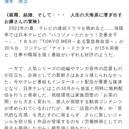
清水 浩之
《就職、結婚、そして・・・ 人生の大海原に漕ぎ出す
お嬢さんの冒険》
2021年の夏、テレビの連続ドラマを眺めると……視聴
率では日本テレビの『ハコヅメ～たたかう！交番女子
～』、ＴＢＳの『TOKYO MER～走る緊急救命室～』が
20％台、フジテレビ『ナイト・ドクター』が15％前後
と、仕事や職場を描く番組がいずれも好評のようだ。
一方で、人気シリーズの続編やマンガ原作の恋愛もの
が目立ち、企画としての新鮮さはあまり感じられなかっ
た。今やテレビ番組もインターネット配信が重要な媒体
となり、日本テレビはこの10月から放送と同時に無料配
信を行うと発表した。視聴環境は家族団欒の「お茶の
間」から大きく変わり、個人が視聴する動画コンテンツ
が求められているわけだが、単に「話題の共有」や「世
代的な共感」を充たすのに留まらず、さらに新しいジャ
ンルを切り拓く作品が登場するのを（労働映画としての
視点も期待しながら）根気強く待ちたい。