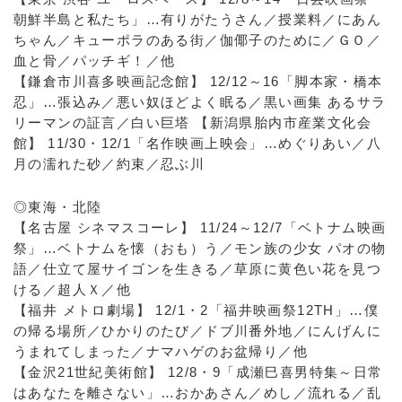
朝鮮半島と私たち」…有りがたうさん／授業料／にあん
ちゃん／キューポラのある街／伽倻子のために／ＧＯ／
血と骨／パッチギ！／他
【鎌倉市川喜多映画記念館】 12/12～16「脚本家・橋本
忍」…張込み／悪い奴ほどよく眠る／黒い画集 あるサラ
リーマンの証言／白い巨塔 【新潟県胎内市産業文化会
館】 11/30・12/1「名作映画上映会」…めぐりあい／八
月の濡れた砂／約束／忍ぶ川
◎東海・北陸
【名古屋 シネマスコーレ】 11/24～12/7「ベトナム映画
祭」…ベトナムを懐（おも）う／モン族の少女 パオの物
語／仕立て屋サイゴンを生きる／草原に黄色い花を見つ
ける／超人Ｘ／他
【福井 メトロ劇場】 12/1・2「福井映画祭12TH」…僕
の帰る場所／ひかりのたび／ドブ川番外地／にんげんに
うまれてしまった／ナマハゲのお盆帰り／他
【金沢21世紀美術館】 12/8・9「成瀬巳喜男特集～日常
はあなたを離さない」…おかあさん／めし／流れる／乱