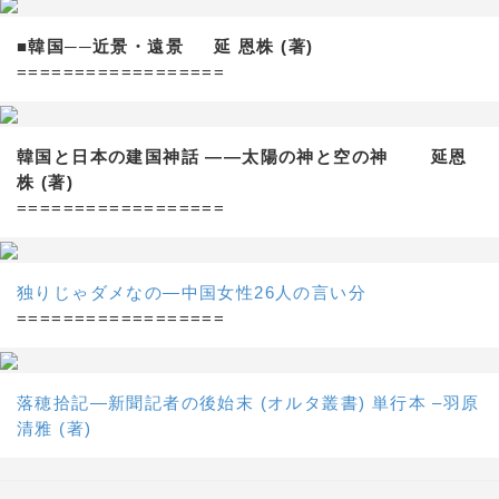
■韓国──近景・遠景 延 恩株 (著)
==================
韓国と日本の建国神話 ——太陽の神と空の神 延恩
株 (著)
==================
独りじゃダメなの―中国女性26人の言い分
==================
落穂拾記―新聞記者の後始末 (オルタ叢書) 単行本 –羽原
清雅 (著)