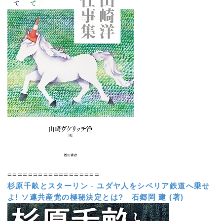
==================
杉原千畝とスターリン
-
ユダヤ人をシベリア鉄道へ乗せ
よ! ソ連共産党の極秘決定とは?
石郷岡 建 (著)