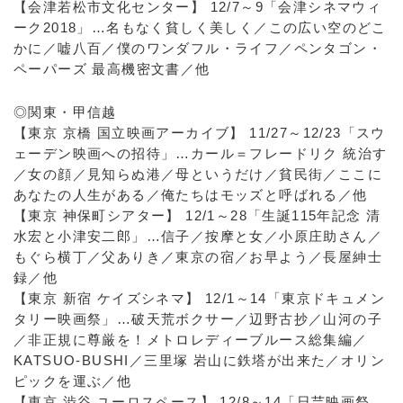
【会津若松市文化センター】 12/7～9「会津シネマウィ
ーク2018」…名もなく貧しく美しく／この広い空のどこ
かに／嘘八百／僕のワンダフル・ライフ／ペンタゴン・
ペーパーズ 最高機密文書／他
◎関東・甲信越
【東京 京橋 国立映画アーカイブ】 11/27～12/23「スウ
ェーデン映画への招待」…カール＝フレードリク 統治す
／女の顔／見知らぬ港／母というだけ／貧民街／ここに
あなたの人生がある／俺たちはモッズと呼ばれる／他
【東京 神保町シアター】 12/1～28「生誕115年記念 清
水宏と小津安二郎」…信子／按摩と女／小原庄助さん／
もぐら横丁／父ありき／東京の宿／お早よう／長屋紳士
録／他
【東京 新宿 ケイズシネマ】 12/1～14「東京ドキュメン
タリー映画祭」…破天荒ボクサー／辺野古抄／山河の子
／非正規に尊厳を！メトロレディーブルース総集編／
KATSUO-BUSHI／三里塚 岩山に鉄塔が出来た／オリン
ピックを運ぶ／他
【東京 渋谷 ユーロスペース】 12/8～14「日芸映画祭