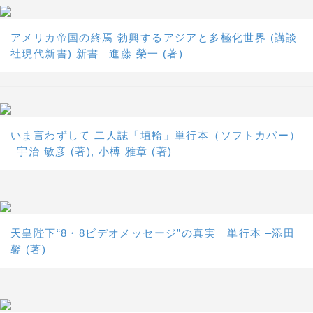
アメリカ帝国の終焉 勃興するアジアと多極化世界 (講談
社現代新書) 新書 –進藤 榮一 (著)
いま言わずして 二人誌「埴輪」単行本（ソフトカバー）
–宇治 敏彦 (著), 小榑 雅章 (著)
天皇陛下“8・8ビデオメッセージ”の真実 単行本 –添田
馨 (著)