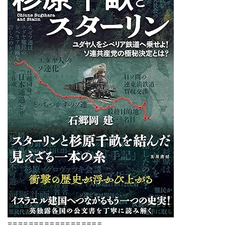
==================