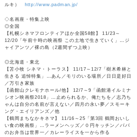
ルキ）
http://www.padman.jp/
◇名画座・特集上映
◎全国
【札幌シネマフロンティアほか全国58館】 11/23～
12/20「午前十時の映画祭 この土地で生きていく」…ジ
ャイアンツ／裸の島（2週間ずつ上映）
◎北海道・東北
【苫小牧 シネマ・トーラス】 11/17～12/7「樹木希林と
生きる 追悼特集」…あん／モリのいる場所／日日是好日
／万引き家族
【函館山クレモナホール/他】 12/7～9「函館港イルミナ
シオン映画祭2018」…止められるか、俺たちを／志乃ち
ゃんは自分の名前が言えない／四月の永い夢／スモーキ
ング・エイリアンズ／他
【鶴岡まちなかキネマ】 11/16～25「第3回 鶴岡おいし
い食の映画祭」…ラーメンヘッズ／０円キッチン／パパ
のお弁当は世界一／カレーライスを一から作る