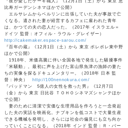
『彼が愛したケーキ職人』《12月1日（土）から 東京 恵
比寿ガーデンシネマほかで公開》
エルサレムからベルリンに出張していた夫が事故で亡
くなる。遺された妻が経営するカフェに雇われた青年
は、かつての夫の恋人だった。（2017年 イスラエル＝
ドイツ 監督：オフィル・ラウル・グレイザー）
http://cakemaker.espace-sarou.com/
『百年の蔵』《12月1日（土）から 東京 ポレポレ東中野
ほかで公開》
1918年、米価高騰に伴い全国各地で発生した騒擾事件
「米騒動」。最初に声を上げた富山県魚津の漁師の妻た
ちの実像を探るドキュメンタリー。（2018年 日本 監
督：神央）
http://100nennokura.com/
『パッドマン 5億人の女性を救った男』《12月7日
（金）から 東京 日比谷 ＴＯＨＯシネマズシャンテほか
で公開》
妻のために清潔で安価な生理用品を作ろうと一念発起
した夫の実話を映画化。ナプキンを低コストで大量生産
できる機械を発明し、さらには社会の偏見にも立ち向か
っていくことになる。（2018年 インド 監督：Ｒ・バー