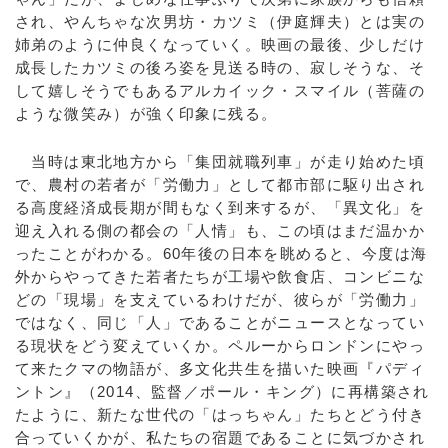
され、やんちゃな次男坊・カツミ（伊庭輝夫）とは実の
姉弟のように仲良くなっていく。映画の最後、少しだけ
成長したカツミの後ろ姿を見送る時の、寂しそうな、そ
して嬉しそうでもあるアルカイック・スマイル（菩薩の
ような微笑み）が強く印象に残る。
当時は東北地方から「集団就職列車」が走り始めた頃
で、農村の若者が「労働力」として都市部に駆り出され
る高度経済成長期が間もなく到来するが、「異文化」を
迎え入れる側の都会の「人情」も、この頃はまだ温かか
ったことがわかる。60年後の日本を眺めると、今度は海
外からやってきた若者たちが工場や飲食店、コンビニな
どの「現場」を支えているわけだが、彼らが「労働力」
ではなく、同じ「人」であることがニュースとなってい
る現状をどう変えていくか。ペルーからロンドンにやっ
て来たクマの物語が、多文化共生を描いた映画『パディ
ントン』（2014、監督／ポール・キング）に再構築され
たように、新たな世代の「はっちゃん」たちとどう付き
合っていくかが、私たちの宿題であることに気づかされ