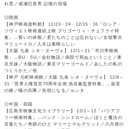
れ雲／成瀬巳喜男 記憶の現場
◎関西
【神戸映画資料館】 11/23・24・12/15・16「ロシア・
ソヴィエト映画連続上映 グリゴーリィ・チュフライ特
集」…誓いの休暇／君たちのことは忘れない／女狙撃兵
マリュートカ／人生は素晴らしい
【大阪 九条 シネ・ヌーヴォ】 12/1～21「市川準映画
祭」…BU・SU／会社物語／病院で死ぬということ／東
京兄妹／大阪物語／東京マリーゴールド／あしたの私の
つくりかた／他
【神戸 元町映画館／大阪 九条 シネ・ヌーヴォ】 12/8～
21「世界人権宣言70周年企画 池谷薫監督特集」…延安
の娘／蟻の兵隊／先祖になる／ルンタ
◎中国・四国
【広島市映像文化ライブラリー】 12/1～12「バリアフ
リー映画特集」…パンク・シンドローム／ぼくと魔法の
言葉たち／奇跡のひと マリーとマルグリット／六月燈の