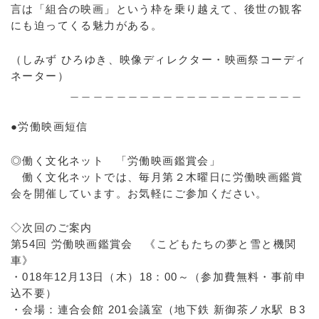
言は「組合の映画」という枠を乗り越えて、後世の観客
にも迫ってくる魅力がある。
（しみず ひろゆき、映像ディレクター・映画祭コーディ
ネーター）
＿＿＿＿＿＿＿＿＿＿＿＿＿＿＿＿＿＿＿＿
●労働映画短信
◎働く文化ネット 「労働映画鑑賞会」
働く文化ネットでは、毎月第２木曜日に労働映画鑑賞
会を開催しています。お気軽にご参加ください。
◇次回のご案内
第54回 労働映画鑑賞会 《こどもたちの夢と雪と機関
車》
・018年12月13日（木）18：00～（参加費無料・事前申
込不要）
・会場：連合会館 201会議室（地下鉄 新御茶ノ水駅 Ｂ3