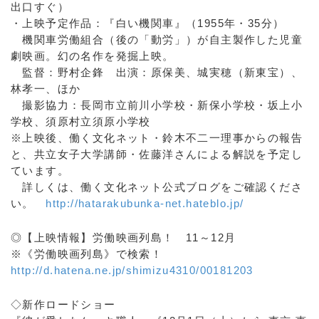
出口すぐ）
・上映予定作品：『白い機関車』（1955年・35分）
機関車労働組合（後の「動労」）が自主製作した児童
劇映画。幻の名作を発掘上映。
監督：野村企鋒 出演：原保美、城実穂（新東宝）、
林孝一、ほか
撮影協力：長岡市立前川小学校・新保小学校・坂上小
学校、須原村立須原小学校
※上映後、働く文化ネット・鈴木不二一理事からの報告
と、共立女子大学講師・佐藤洋さんによる解説を予定し
ています。
詳しくは、働く文化ネット公式ブログをご確認くださ
い。
http://hatarakubunka-net.hateblo.jp/
◎【上映情報】労働映画列島！ 11～12月
※《労働映画列島》で検索！
http://d.hatena.ne.jp/shimizu4310/00181203
◇新作ロードショー