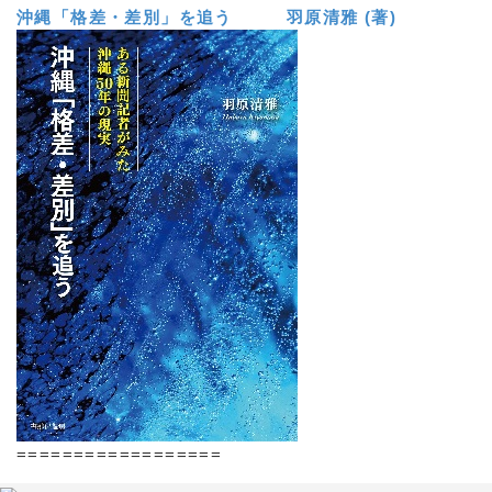
沖縄「格差・差別」を追う 羽原清雅 (著)
==================