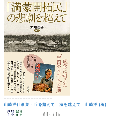
==================
山崎洋仕事集
-
丘を越えて 海を越えて
山崎洋 (著)