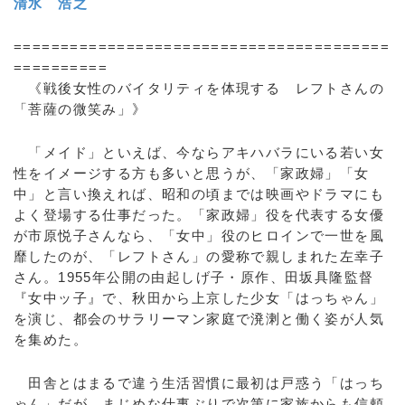
清水 浩之
========================================
==========
《戦後女性のバイタリティを体現する レフトさんの
「菩薩の微笑み」》
「メイド」といえば、今ならアキハバラにいる若い女
性をイメージする方も多いと思うが、「家政婦」「女
中」と言い換えれば、昭和の頃までは映画やドラマにも
よく登場する仕事だった。「家政婦」役を代表する女優
が市原悦子さんなら、「女中」役のヒロインで一世を風
靡したのが、「レフトさん」の愛称で親しまれた左幸子
さん。1955年公開の由起しげ子・原作、田坂具隆監督
『女中ッ子』で、秋田から上京した少女「はっちゃん」
を演じ、都会のサラリーマン家庭で溌溂と働く姿が人気
を集めた。
田舎とはまるで違う生活習慣に最初は戸惑う「はっち
ゃん」だが、まじめな仕事ぶりで次第に家族からも信頼