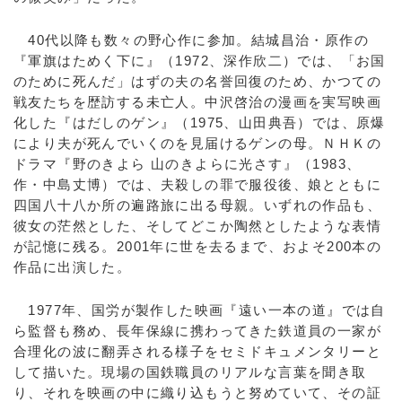
40代以降も数々の野心作に参加。結城昌治・原作の
『軍旗はためく下に』（1972、深作欣二）では、「お国
のために死んだ」はずの夫の名誉回復のため、かつての
戦友たちを歴訪する未亡人。中沢啓治の漫画を実写映画
化した『はだしのゲン』（1975、山田典吾）では、原爆
により夫が死んでいくのを見届けるゲンの母。ＮＨＫの
ドラマ『野のきよら 山のきよらに光さす』（1983、
作・中島丈博）では、夫殺しの罪で服役後、娘とともに
四国八十八か所の遍路旅に出る母親。いずれの作品も、
彼女の茫然とした、そしてどこか陶然としたような表情
が記憶に残る。2001年に世を去るまで、およそ200本の
作品に出演した。
1977年、国労が製作した映画『遠い一本の道』では自
ら監督も務め、長年保線に携わってきた鉄道員の一家が
合理化の波に翻弄される様子をセミドキュメンタリーと
して描いた。現場の国鉄職員のリアルな言葉を聞き取
り、それを映画の中に織り込もうと努めていて、その証