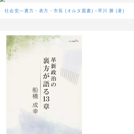
社会党―裏方・表方・市長 (オルタ叢書) –早川 勝 (著)