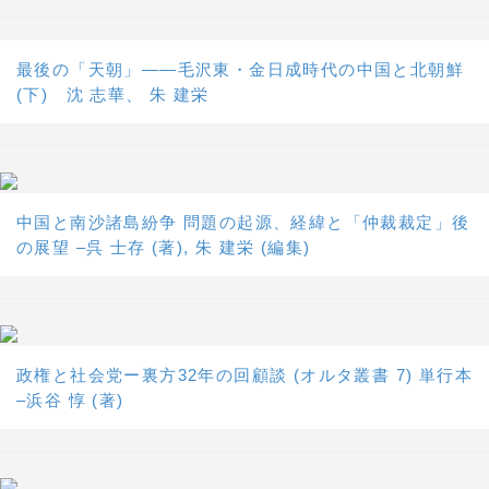
最後の「天朝」――毛沢東・金日成時代の中国と北朝鮮
(下) 沈 志華、 朱 建栄
中国と南沙諸島紛争 問題の起源、経緯と「仲裁裁定」後
の展望 –呉 士存 (著), 朱 建栄 (編集)
政権と社会党ー裏方32年の回顧談 (オルタ叢書 7) 単行本
–浜谷 惇 (著)