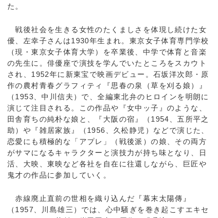
た。
戦後社会を生きる女性のたくましさを体現し続けた女
優、左幸子さんは1930年生まれ。東京女子体育専門学校
（現・東京女子体育大学）を卒業後、中学で体育と音楽
の先生に。俳優座で演技を学んでいたところをスカウト
され、1952年に新東宝で映画デビュー。石坂洋次郎・原
作の農村青春グラフィティ『思春の泉（草を刈る娘）』
（1953、中川信夫）で、全編東北弁のヒロインを明朗に
演じて注目される。この作品や『女中ッ子』のような、
田舎育ちの純朴な娘と、『大阪の宿』（1954、五所平之
助）や『雑居家族』（1956、久松静児）などで演じた、
恋愛にも積極的な「アプレ」（戦後派）の娘、その両方
がサマになるキャラクターと演技力が持ち味となり、日
活、大映、東映など各社を自在に往還しながら、巨匠や
鬼才の作品に参加していく。
赤線廃止直前の世相を織り込んだ『幕末太陽傳』
（1957、川島雄三）では、心中騒ぎを巻き起こすエキセ