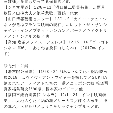
三姉妹／夜間もやってる保育園／他
【シネマ尾道】 12/8～11「溝口健二監督特集」…雨月
物語／山椒大夫／浪華悲歌／西鶴一代女
【山口情報芸術センター】 12/1～9「カイエ・デュ・シ
ネマが選ぶフランス映画の現在」…レット・ザ・サンシ
ャイン・イン／プティ・カンカン／パーク／ヴィクトリ
ア／ジャングルの掟／他
【高知 喫茶メフィストフェレス】 12/15・16「ゴトゴト
シネマ #36」…あまねき旋律（しらべ）（2017年 イン
ド）
◎九州・沖縄
【湯布院公民館】 11/23・24「ゆふいん文化・記録映画
祭2018」…ヴィヴィアン・マイヤーを探して／SUKITA
刻まれたアーティストたちの一瞬／ニッポンの嘘 報道写
真家福島菊次郎90歳／柄本家のゴドー／他
【福岡市総合図書館 シネラ】 12/1～24「インド映画特
集」…大地のうた／紙の花／サーカス／ぼくの家出／神
の戯れ／へだたり／ようこそサッジャンプルへ／他