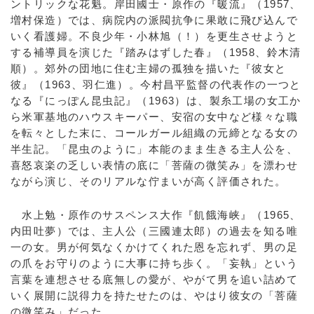
ントリックな花魁。岸田國士・原作の『暖流』（1957、
増村保造）では、病院内の派閥抗争に果敢に飛び込んで
いく看護婦。不良少年・小林旭（！）を更生させようと
する補導員を演じた『踏みはずした春』（1958、鈴木清
順）。郊外の団地に住む主婦の孤独を描いた『彼女と
彼』（1963、羽仁進）。今村昌平監督の代表作の一つと
なる『にっぽん昆虫記』（1963）は、製糸工場の女工か
ら米軍基地のハウスキーパー、安宿の女中など様々な職
を転々とした末に、コールガール組織の元締となる女の
半生記。「昆虫のように」本能のまま生きる主人公を、
喜怒哀楽の乏しい表情の底に「菩薩の微笑み」を漂わせ
ながら演じ、そのリアルな佇まいが高く評価された。
水上勉・原作のサスペンス大作『飢餓海峡』（1965、
内田吐夢）では、主人公（三國連太郎）の過去を知る唯
一の女。男が何気なくかけてくれた恩を忘れず、男の足
の爪をお守りのように大事に持ち歩く。「妄執」という
言葉を連想させる底無しの愛が、やがて男を追い詰めて
いく展開に説得力を持たせたのは、やはり彼女の「菩薩
の微笑み」だった。