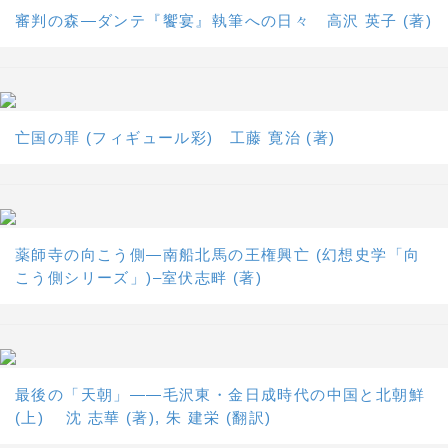
審判の森―ダンテ『饗宴』執筆への日々 高沢 英子 (著)
亡国の罪 (フィギュール彩) 工藤 寛治 (著)
薬師寺の向こう側―南船北馬の王権興亡 (幻想史学「向
こう側シリーズ」)–室伏志畔 (著)
最後の「天朝」――毛沢東・金日成時代の中国と北朝鮮
(上) 沈 志華 (著), 朱 建栄 (翻訳)