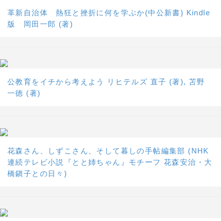
革新自治体 熱狂と挫折に何を学ぶか(中公新書) Kindle
版 岡田一郎 (著)
公教育をイチから考えよう リヒテルズ 直子 (著), 苫野
一徳 (著)
花森さん、しずこさん、そして暮しの手帖編集部 (NHK
連続テレビ小説『とと姉ちゃん』モチーフ 花森安治・大
橋鎭子との日々)