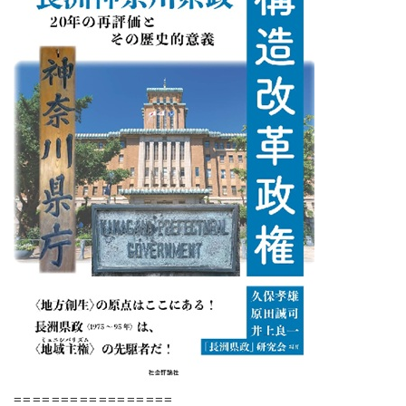
=================