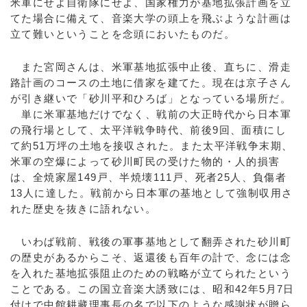
米軍にせよ自衛隊にせよ、国家権力が基地拡張計画を立
てた場合に備えて、音楽大学の頭上を飛ぶような計画は
立て難いということを念頭においたものだ。
また宮岡さんは、米軍基地拡張中止後、直ちに、滑走
路計画のコースの土地に借家を建てた。現在は京子さん
が引き継いで「砂川平和ひろば」となっている場所だ。
単に米軍基地だけでなく、戦前の大正時代から日本軍
の飛行場として、太平洋戦争時代、前後9回、面積にし
て約51万坪の土地を接収された。また太平洋戦争末期、
米軍の空爆によって砂川町民の受けた物的・人的損害
は、全焼家屋149戸、半焼壊111戸、死者25人、負傷者
13人に達した。戦前から日本軍の基地として強制収用さ
れた歴史を抜きに語れない。
いわば戦前、戦後の軍事基地として翻弄された砂川町
の歴史があるからこそ、返還後も百年の計で、念には念
を入れた基地拡張阻止のための戦略が立てられたという
ことである。この国立音楽大誘致には、昭和42年5月7日
付けで中館耕藏理事長の名で以下のような感謝状が贈ら