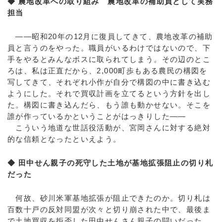
◆ 農地改革への取り組み 農地改革の補助員として実務
担当
――昭和20年の12月に復員してきて、農地改革の補助
員と言うのをやった。職員がいるわけではないので、下
手をやるとみんなボスに取られてしまう。その辺のとこ
ろは、私は正直だから、2,000町歩もある農民の構図を
写してきて、それぞれ小作が自分で構図の中に書き込む
ようにした。それで買収計画を立てるという方針を出し
た。構図に書き込んだら、もう誰も動かせない。そこを
誰が作っているかということがはっきりした――
こういう地道な世話役活動が、宮岡さんに対する絶対
的な信頼となったといえよう。
◆ 田中せん親子の死守した土地が基地拡張阻止の切り札
だった
何故、砂川米軍基地拡張が阻止できたのか。切り札は
百数十戸の反対同盟が次々と切り崩された中で、最後ま
で土地買収を拒否した田中せんさん親子の闘いだった。