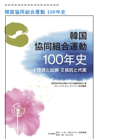
=================
韓国協同組合運動 100年史