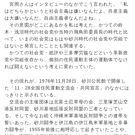
宮岡さんはインタビューのなかでこう言われた。「私
はどちらかというと社会主義は嫌いなんだよ。共産主義
は大嫌いなんだ。自由主義者なんだよね」。
その意図がどこにあるかを私は考えた。かつての鈴
木・浅沼時代の社会党や当時の飛鳥田委員長の時代と比
べて、いまの社会党はもはや砂川時代の社会党や労組で
はないと発言したこととも関連する。
かつての社会党・総評や三多摩労協などという革新政
党や労組依存から、個別の住民運動主体の運動体でなけ
れば闘えないという考えに変わっていた。
その現れが、1976年11月28日、砂川公民館で開催し
た「11・28全国住民運動交流会・共同宣言」のなかには
っきりと示されている。
交流会の主催団体は北富士忍草母の会、三里塚芝山空
港反対同盟、砂川基地拡張反対同盟の三者となってい
る。そして今なお続く沖縄米軍基地反対闘争との連帯を
誓いあった。砂川闘争と伊江島の伊江島米軍基地と非暴
力闘争が、1955年前後に相呼応して起きていたことや、