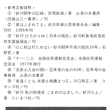
＜参考文献資料＞
①『砂川闘争の記録』宮岡政雄／著 お茶の水書房
（旧版は三一書房）／刊
②『麦はふまれても』全日本婦人団体連合会／編集・
刊行 1955年刊
③『砂川 ひろがりゆく日本の抵抗』砂川町基地拡張反
対支援協議会／刊
④『心に杭は打たれない 砂川闘争不屈の抵抗15年』石
野昇／著
⑤『十一･二八 全国住民運動交流会』全国住民運動
交流会 1977年発行
⑥『北富士入会の闘い 忍草母の会の42年』忍草母の会
事務局 お茶の水書房
⑨『道遠くとも 弁護士相磯まつ江』川口和正／著 コ
モンズ社／刊
⑩『砂川 私の戦後史 ごまめのはぎしり』砂川ちよ／
著 たいまつ社／刊