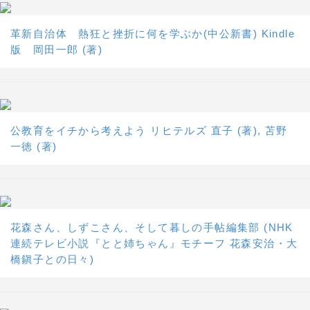
革新自治体 熱狂と挫折に何を学ぶか(中公新書) Kindle
版 岡田一郎 (著)
公教育をイチから考えよう リヒテルズ 直子 (著), 苫野
一徳 (著)
花森さん、しずこさん、そして暮しの手帖編集部 (NHK
連続テレビ小説『とと姉ちゃん』モチーフ 花森安治・大
橋鎭子との日々)