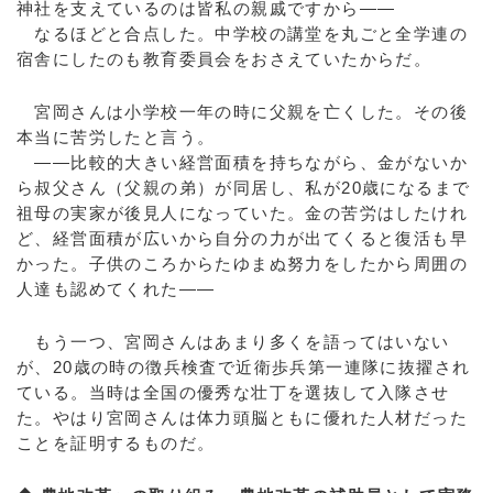
神社を支えているのは皆私の親戚ですから――
なるほどと合点した。中学校の講堂を丸ごと全学連の
宿舎にしたのも教育委員会をおさえていたからだ。
宮岡さんは小学校一年の時に父親を亡くした。その後
本当に苦労したと言う。
――比較的大きい経営面積を持ちながら、金がないか
ら叔父さん（父親の弟）が同居し、私が20歳になるまで
祖母の実家が後見人になっていた。金の苦労はしたけれ
ど、経営面積が広いから自分の力が出てくると復活も早
かった。子供のころからたゆまぬ努力をしたから周囲の
人達も認めてくれた――
もう一つ、宮岡さんはあまり多くを語ってはいない
が、20歳の時の徴兵検査で近衛歩兵第一連隊に抜擢され
ている。当時は全国の優秀な壮丁を選抜して入隊させ
た。やはり宮岡さんは体力頭脳ともに優れた人材だった
ことを証明するものだ。