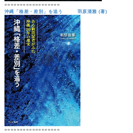
==================
沖縄「格差・差別」を追う 羽原清雅 (著)
==================