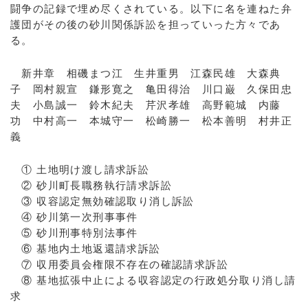
闘争の記録で埋め尽くされている。以下に名を連ねた弁
護団がその後の砂川関係訴訟を担っていった方々であ
る。
新井章 相磯まつ江 生井重男 江森民雄 大森典
子 岡村親宣 鎌形寛之 亀田得治 川口巌 久保田忠
夫 小島誠一 鈴木紀夫 芹沢孝雄 高野範城 内藤
功 中村高一 本城守一 松崎勝一 松本善明 村井正
義
① 土地明け渡し請求訴訟
② 砂川町長職務執行請求訴訟
③ 収容認定無効確認取り消し訴訟
④ 砂川第一次刑事事件
⑤ 砂川刑事特別法事件
⑥ 基地内土地返還請求訴訟
⑦ 収用委員会権限不存在の確認請求訴訟
⑧ 基地拡張中止による収容認定の行政処分取り消し請
求