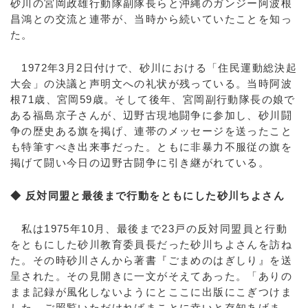
砂川の宮岡政雄行動隊副隊長らと沖縄のガンジー阿波根
昌鴻との交流と連帯が、当時から続いていたことを知っ
た。
1972年3月2日付けで、砂川における「住民運動総決起
大会」の決議と声明文への礼状が残っている。当時阿波
根71歳、宮岡59歳。そして後年、宮岡副行動隊長の娘で
ある福島京子さんが、辺野古現地闘争に参加し、砂川闘
争の歴史ある旗を掲げ、連帯のメッセージを送ったこと
も特筆すべき出来事だった。ともに非暴力不服従の旗を
掲げて闘い今日の辺野古闘争に引き継がれている。
◆ 反対同盟と最後まで行動をともにした砂川ちよさん
私は1975年10月、最後まで23戸の反対同盟員と行動
をともにした砂川教育委員長だった砂川ちよさんを訪ね
た。その時砂川さんから著書『ごまめのはぎしり』を送
呈された。その見開きに一文がそえてあった。「ありの
まま記録が風化しないようにとここに出版にこぎつけま
した。ご照覧いただければまことに幸いと存知あげま