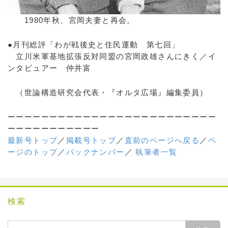
1980年秋、宮岡夫妻と再会。
●月刊総評「わが戦後史と住民運動 第七回」
立川米軍基地拡張反対同盟の宮岡政雄さんにきく／イ
ンタビュアー 仲井富
（世論構造研究会代表・『オルタ広場』編集委員）
ーーーーーーーーーーーーーーーーーーーーーーーーー
ーーーーーーーーーーー
最新号トップ
／
掲載号トップ
／
直前のページへ戻る
／
ペ
ージのトップ
／
バックナンバー
／
執筆者一覧
検索