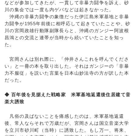
などが参加してきたが、一貫して非暴力闘争を訴え、砂
川の集会では一度も内ゲバなどは起きなかった。
沖縄の非暴力闘争の象徴だった伊江島米軍基地と非暴
力闘争が1955年前後に相呼応して起きていたことや、砂
川の宮岡政雄行動隊副隊長らと、沖縄のガンジー阿波根
昌鴻との交流と連帯が当時から続いていたことを知っ
た。
宮岡さんは別れ際に、「仲井さんこれを呼んでくださ
い」と一冊の本を取り出した。それはガンジーの「非暴
力不服従」を説いた言葉を日本山妙法寺の方が訳した本
だった。
◆ 百年後を見据えた戦略家 米軍基地返還後住居建て音
楽大誘致
凡俗の及ばないことを痛感したのは、米軍基地返還
後、常人ならそれで万歳だが、宮岡さんは国立音楽大学
を立川市砂川町（当時）に誘致した。もし万一、将来、