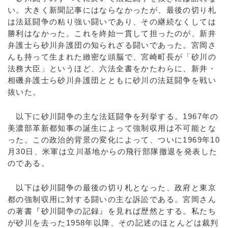
い。大きく新聞記事にはならなかったが、最後の切り札
は法廷闘争の粘り強い闘いであり、その継続なくしては
勝利はなかった。これを終始一貫して担ったのが、新井
弁護士ら砂川弁護団の知られざる闘いであった。宮岡さ
んも持って生まれた緻密な頭脳で、宮崎町長が「砂川の
法務大臣」というほど、六法全書をかたわらに、新井・
相磯弁護士ら砂川弁護団とともに砂川の法廷闘争を戦い
抜いた。
以下に砂川闘争の主な法廷闘争を列挙する。1967年の
美濃部革新都知事の誕生によって強制収用は不可能とな
った。この政治的背景の変化によって、ついに1969年10
月30日、米軍は立川基地からの飛行部隊撤退を発表した
のである。
以下は砂川闘争の最後の切り札となった、政府と東京
都の強制収用に対する闘いの主な訴訟である。宮岡さん
の著書『砂川闘争の記録』を見れば歴然とする。私たち
が砂川を去った1958年以降、その記述のほとんどは裁判