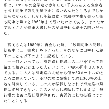
私は、1956年の全学連が参加した1千人を超える負傷者
を出す闘争で強制測量中止に追い込んだところまでしか
知らなかった。しかし革新政党・労組や学生が去った後
も闘争は延々と1969年まで続いたわけである。そのなか
で宮岡さんが特筆大書したのが田中せん親子の闘いだっ
た。
宮岡さんは1980年に再会した時、『砂川闘争の記録』
初版本（三一書房）を下さった。そのなかに田中せん親
子のことを以下のように記述している。
――何といっても、滑走路延長線上の土地を守って最
後まで踏みとどまった人といえば、78歳の田中せんさん
である。この人は滑走路の北端から僅か80メートルのと
ころに住んでいて、基地の端に隣接して約1,300坪の土
地を所有している。この人が移転しなければ滑走路の延
長は絶対できない。この人がもし移転してしまえば、飛
行場の改善は最低限保障され、実質的に基地拡張はでき
たことになる――