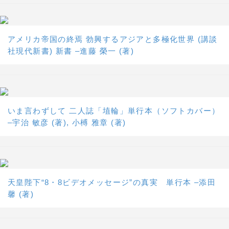
アメリカ帝国の終焉 勃興するアジアと多極化世界 (講談
社現代新書) 新書 –進藤 榮一 (著)
いま言わずして 二人誌「埴輪」単行本（ソフトカバー）
–宇治 敏彦 (著), 小榑 雅章 (著)
天皇陛下“8・8ビデオメッセージ”の真実 単行本 –添田
馨 (著)