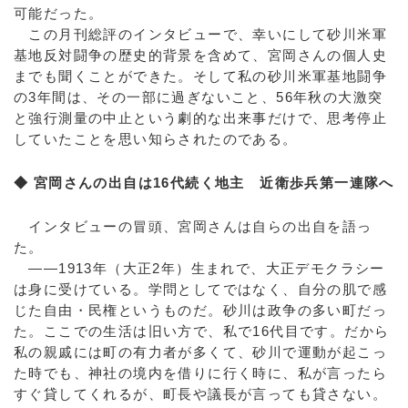
可能だった。
この月刊総評のインタビューで、幸いにして砂川米軍
基地反対闘争の歴史的背景を含めて、宮岡さんの個人史
までも聞くことができた。そして私の砂川米軍基地闘争
の3年間は、その一部に過ぎないこと、56年秋の大激突
と強行測量の中止という劇的な出来事だけで、思考停止
していたことを思い知らされたのである。
◆ 宮岡さんの出自は16代続く地主 近衛歩兵第一連隊へ
インタビューの冒頭、宮岡さんは自らの出自を語っ
た。
――1913年（大正2年）生まれで、大正デモクラシー
は身に受けている。学問としてではなく、自分の肌で感
じた自由・民権というものだ。砂川は政争の多い町だっ
た。ここでの生活は旧い方で、私で16代目です。だから
私の親戚には町の有力者が多くて、砂川で運動が起こっ
た時でも、神社の境内を借りに行く時に、私が言ったら
すぐ貸してくれるが、町長や議長が言っても貸さない。