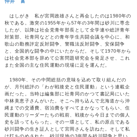
仲井 富
はしがき 私が宮岡政雄さんと再会したのは1980年の
秋である。激突の1955年から57年の3年間は砂川に専念
したが、以降は社会党青年部長として全学連や総評青年
対策部、社青同などとの青年学生共闘会議を中心に、和
歌山の勤務評定反対闘争、警職法反対闘争、安保闘争
と、全国的な闘争の中にいたからだ。そして1970年から
は社会党本部を辞めて公害問題研究会を発足させ、これ
また全国の主な住民運動の現場に足を運んだ。
1980年、その中間総括の意味を込めて取り組んだの
が、月刊総評の「わが戦後史と住民運動」という連載企
画だった。当時は編集部に社青同のかつて書記局にいた
中林美恵子さんがいた。そこへ持ち込んで北海道から沖
縄までの交通費、宿泊費をすべてまかなってもらい、住
民運動のリーダーたちの戦前、戦後から今日までの個人
史を語ってもらった。その一環として、私の原点である
砂川闘争の生き証人として宮岡さんを訪ねた。そして私
は打ちのめされた。砂川現地の3年間を砂川闘争と思い