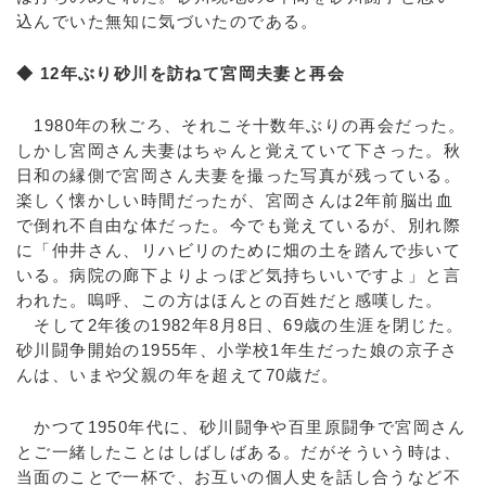
込んでいた無知に気づいたのである。
◆ 12年ぶり砂川を訪ねて宮岡夫妻と再会
1980年の秋ごろ、それこそ十数年ぶりの再会だった。
しかし宮岡さん夫妻はちゃんと覚えていて下さった。秋
日和の縁側で宮岡さん夫妻を撮った写真が残っている。
楽しく懐かしい時間だったが、宮岡さんは2年前脳出血
で倒れ不自由な体だった。今でも覚えているが、別れ際
に「仲井さん、リハビリのために畑の土を踏んで歩いて
いる。病院の廊下よりよっぽど気持ちいいですよ」と言
われた。嗚呼、この方はほんとの百姓だと感嘆した。
そして2年後の1982年8月8日、69歳の生涯を閉じた。
砂川闘争開始の1955年、小学校1年生だった娘の京子さ
んは、いまや父親の年を超えて70歳だ。
かつて1950年代に、砂川闘争や百里原闘争で宮岡さん
とご一緒したことはしばしばある。だがそういう時は、
当面のことで一杯で、お互いの個人史を話し合うなど不