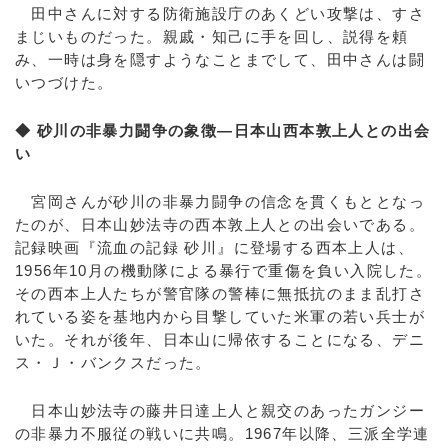
田中さんに対する防衛施設庁のあくどい攻撃は、すさ
まじいものだった。親戚・知己に手を回し、説得を頼
み、一時は身を隠すようなことまでして、田中さんは闘
いつづけた。
◆ 砂川の非暴力闘争の象徴―日本山西本敦上人との出会
い
宮岡さんが砂川の非暴力闘争の信念を貫くもととなっ
たのが、日本山妙法寺の西本敦上人との出会いである。
記録映画『流血の記録 砂川』に登場する西本上人は、
1956年10月の機動隊による暴行で重傷を負い入院した。
その西本上人たちが警官隊の警棒に無抵抗のまま乱打さ
れている姿を基地内から目撃していた米軍の若い兵士が
いた。それが後年、日本山に帰依することになる、デニ
ス・Ｊ・バンクスだった。
日本山妙法寺の藤井日達上人と親交のあったガンジー
の非暴力不服従の戦いに共鳴。1967年以降、三派全学連