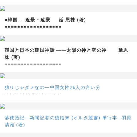
■韓国──近景・遠景 延 恩株 (著)
==================
韓国と日本の建国神話 ——太陽の神と空の神 延恩
株 (著)
==================
独りじゃダメなの―中国女性26人の言い分
==================
落穂拾記―新聞記者の後始末 (オルタ叢書) 単行本 –羽原
清雅 (著)