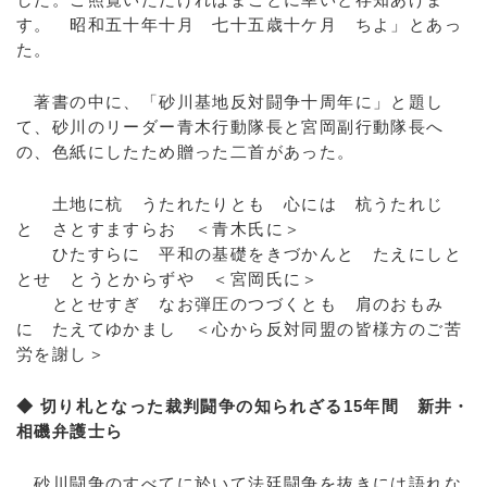
す。 昭和五十年十月 七十五歳十ケ月 ちよ」とあっ
た。
著書の中に、「砂川基地反対闘争十周年に」と題し
て、砂川のリーダー青木行動隊長と宮岡副行動隊長へ
の、色紙にしたため贈った二首があった。
土地に杭 うたれたりとも 心には 杭うたれじ
と さとすますらお ＜青木氏に＞
ひたすらに 平和の基礎をきづかんと たえにしと
とせ とうとからずや ＜宮岡氏に＞
ととせすぎ なお弾圧のつづくとも 肩のおもみ
に たえてゆかまし ＜心から反対同盟の皆様方のご苦
労を謝し＞
◆ 切り札となった裁判闘争の知られざる15年間 新井・
相磯弁護士ら
砂川闘争のすべてに於いて法廷闘争を抜きには語れな