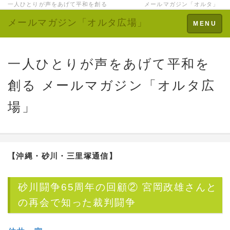
一人ひとりが声をあげて平和を創る メールマガジン「オルタ」
メールマガジン「オルタ広場」
Toggle
MENU
navigation
一人ひとりが声をあげて平和を
創る メールマガジン「オルタ広
場」
【沖縄・砂川・三里塚通信】
砂川闘争65周年の回顧② 宮岡政雄さんと
の再会で知った裁判闘争