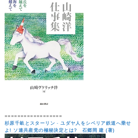
==================
杉原千畝とスターリン
-
ユダヤ人をシベリア鉄道へ乗せ
よ! ソ連共産党の極秘決定とは?
石郷岡 建 (著)