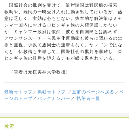
国際社会の批判を受けて、沿岸諸国は難民船の捜索・
救助や、難民の一時受け入れに動き出してはいるが、熱
意は乏しく、実効は心もとない。抜本的な解決策はミャ
ンマー国内におけるロヒンギャ族の人権保護しかない
が、ミャンマー政府は依然、彼らを自国民とは認めず、
アウンサンスーチーら民主化運動家も彼らに関わるのは
損と無視。少数民族同士の連帯もなく、ヤンゴンではな
んと、仏教僧も主導して、国際社会の批判を非難し、ロ
ヒンギャ族の排斥を訴えるデモが繰り返されている。
（筆者は元桜美林大学教授）
最新号トップ
／
掲載号トップ
／
直前のページへ戻る
／
ペ
ージのトップ
／
バックナンバー
／
執筆者一覧
検索