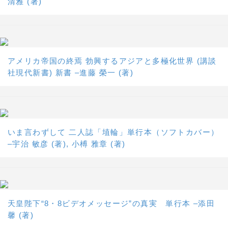
清雅 (著)
アメリカ帝国の終焉 勃興するアジアと多極化世界 (講談
社現代新書) 新書 –進藤 榮一 (著)
いま言わずして 二人誌「埴輪」単行本（ソフトカバー）
–宇治 敏彦 (著), 小榑 雅章 (著)
天皇陛下“8・8ビデオメッセージ”の真実 単行本 –添田
馨 (著)