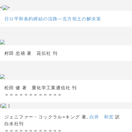
<
>
日ロ平和条約締結の活路―北方領土の解決策
村田 忠禧 著 花伝社 刊
松田 健 著 重化学工業通信社 刊
＝＝＝＝＝＝＝＝＝＝＝＝
(
)
ジェニファー・コックラル=キング 著,
白井 和宏
訳
白水社刊
＝＝＝＝＝＝＝＝＝＝＝＝