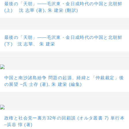
最後の「天朝」――毛沢東・金日成時代の中国と北朝鮮
(上) 沈 志華 (著), 朱 建栄 (翻訳)
最後の「天朝」――毛沢東・金日成時代の中国と北朝鮮
(下) 沈 志華、 朱 建栄
中国と南沙諸島紛争 問題の起源、経緯と「仲裁裁定」後
の展望 –呉 士存 (著), 朱 建栄 (編集)
政権と社会党ー裏方32年の回顧談 (オルタ叢書 7) 単行本
–浜谷 惇 (著)