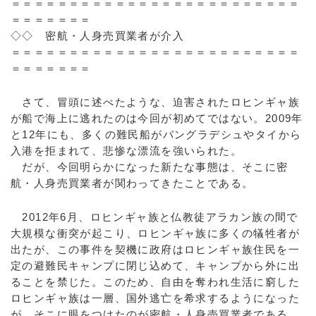
＝＝＝＝＝＝＝＝＝＝＝＝＝＝＝＝＝＝＝＝＝＝＝＝＝
＝＝＝＝＝＝＝
◇◇ 密航・人身売買業者が介入
＝＝＝＝＝＝＝＝＝＝＝＝＝＝＝＝＝＝＝＝＝＝＝＝＝
＝＝＝＝＝＝＝
さて、冒頭に述べたような、迫害されたロヒンギャ族
が船で海上に逃れたのは今回が初めてではない。2009年
と12年にも、多くの難民船がバングラデシュやタイから
入港を拒まれて、悲惨な漂流を強いられた。
だが、今回明らかになった新たな事態は、そこに密
航・人身売買業者が関わってきたことである。
2012年6月、ロヒンギャ族と仏教徒アラカン族の間で
大規模な衝突が起こり、ロヒンギャ族に多くの犠牲者が
出たが、この事件を契機に政府はロヒンギャ族住民を一
定の避難民キャンプに閉じ込めて、キャンプから外に出
ることを禁じた。このため、自由を奪われ生活に窮した
ロヒンギャ族は一層、国外逃亡を希求するようになった
が、そこに眼をつけたのが密航・人身売買業者である。