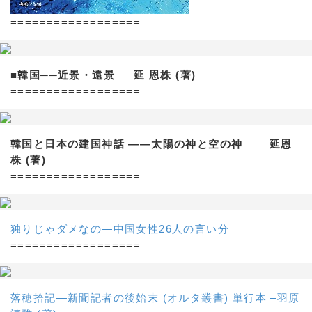
==================
■韓国──近景・遠景 延 恩株 (著)
==================
韓国と日本の建国神話 ——太陽の神と空の神 延恩
株 (著)
==================
独りじゃダメなの―中国女性26人の言い分
==================
落穂拾記―新聞記者の後始末 (オルタ叢書) 単行本 –羽原