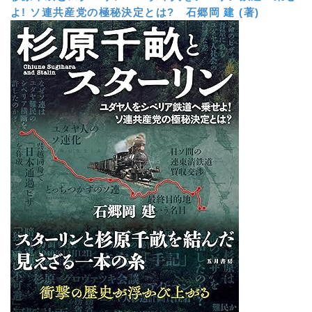
よ! ソ連共産党の極秘決定とは?
石郷岡 建 (著)