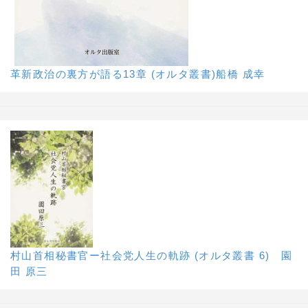
革新政治の裏方が語る13章 (オルタ叢書)船橋 成幸
村山首相秘書官ー社会党人生の軌跡 (オルタ叢書 6) 園
田 原三