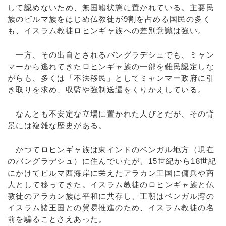
して認めないため、無国籍状態に置かれている。主要民
族のビルマ族をはじめ仏教徒が9割を占める国民の多く
も、イスラム教徒ロヒンギャ族への差別意識は強い。
一方、その出自とされるバングラデシュでも、ミャン
マーから逃れてきたロヒンギャ族の一部を難民認定しな
がらも、多くは「不法移民」としてミャンマー政府に引
き取りを求め、収監や強制送還をくりかえしている。
なんとも不安定な立場に置かれた人びとだが、その背
景には複雑な歴史がある。
かつてロヒンギャ族は東インドのベンガル地方（現在
のバングラデシュ）に住んでいたが、15世紀から18世紀
にかけてビルマ西海岸に栄えたアラカン王国に傭兵や商
人として移ってきた。イスラム教徒のロヒンギャ族と仏
教徒のアラカン族は平和に共存し、王朝はベンガル湾の
イスラム諸王国との貿易推進のため、イスラム教徒の名
前を騙ることさえあった。