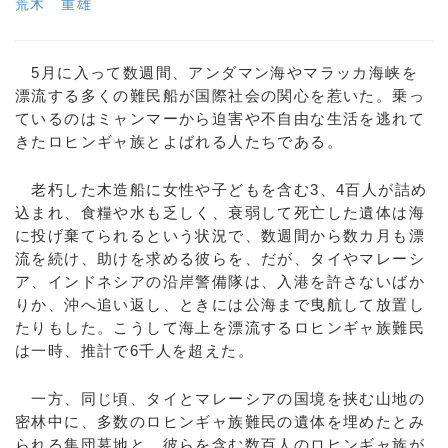
荒木 重雄
5月に入って数週間、アンダマン海やマラッカ海峡を
漂流する多くの難民船が国際社会の関心を惹いた。乗っ
ているのはミャンマーから迫害や不自由な生活を逃れて
きたロヒンギャ族とよばれる人たちである。
老朽した木造船に女性や子どもを含む3、4百人が詰め
込まれ、食糧や水も乏しく、衰弱して死亡した遺体は海
に投げ棄てられるという状況で、数週間から数カ月も漂
流を続け、助けを求める彼らを、だが、タイやマレーシ
ア、インドネシアの沿岸警備隊は、入港を許さないばか
りか、沖へ追い返し、ときには公海まで曳航して放置し
たりもした。こうして海上を漂流するロヒンギャ族難民
は一時、推計で6千人を超えた。
一方、同じ頃、タイとマレーシアの国境を挟む山地の
密林中に、多数のロヒンギャ族難民の遺体を埋めたとみ
られる集団墓地と、彼らを含む数百人のロヒンギャ族が