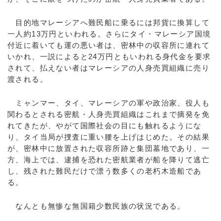
目的地マレーシアへ難民船に乗るには邦貨に換算して
一人約13万円といわれる。さらにタイ・マレーシア国境
付近に着いても運の悪い者は、密林中の収容所に連れて
いかれ、一説によると24万円ともいわれる身代金を要求
されて、払えない者はマレーシアの人身売買組織に売り
渡される。
ミャンマー、タイ、マレーシアの軍や政治家、役人も
関わるとされる密航・人身売買組織はこれまで摘発を免
れてきたが、やがて国際社会の目にも触れるようにな
り、タイ当局が捜査に重い腰を上げはじめた。その結果
が、密林中に放置された収容所跡と集団墓地であり、一
方、海上では、逮捕を恐れた密航業者が船を降りて逃亡
し、残された難民だけで漂う数多くの老朽木造船であ
る。
なんとも無惨な無国籍少数民族の状況である。