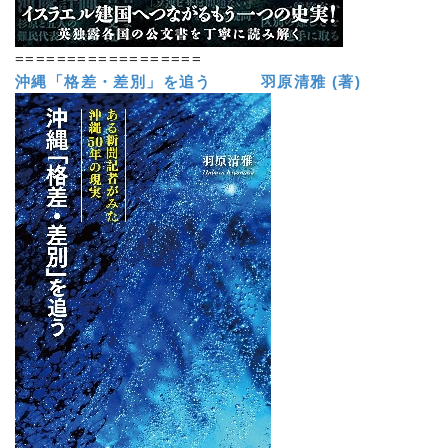
==================
沖縄「格差・差別」を追う 羽原清雅 (著)