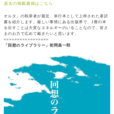
過去の掲載書籍はこちら
オルタ」の執筆者が最近、単行本として上梓された著訳
書を紹介します。厳しい事情にある出版界で、1冊の本
を出すことは大変なエネルギーのいることなので、皆さ
まのお力で広めて戴きたいと思います。
=================
「回想のライブラリー」初岡昌一郎