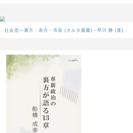
社会党―裏方・表方・市長 (オルタ叢書) –早川 勝 (著)