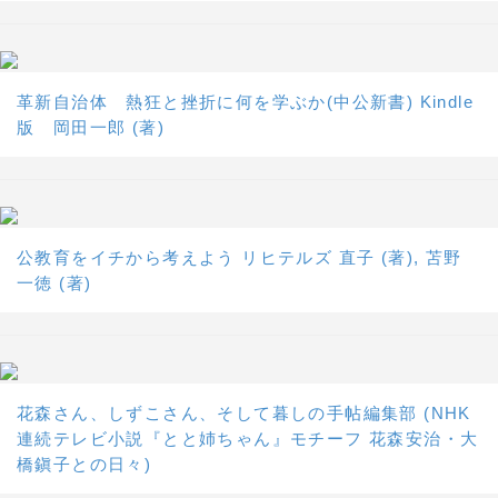
革新自治体 熱狂と挫折に何を学ぶか(中公新書) Kindle
版 岡田一郎 (著)
公教育をイチから考えよう リヒテルズ 直子 (著), 苫野
一徳 (著)
花森さん、しずこさん、そして暮しの手帖編集部 (NHK
連続テレビ小説『とと姉ちゃん』モチーフ 花森安治・大
橋鎭子との日々)