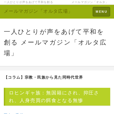
一人ひとりが声をあげて平和を創る メールマガジン「オルタ」
メールマガジン「オルタ広場」
Toggle
MENU
navigation
一人ひとりが声をあげて平和を
創る メールマガジン「オルタ広
場」
【コラム】宗教・民族から見た同時代世界
ロヒンギャ族：無国籍にされ、抑圧さ
れ、人身売買の餌食となる無惨