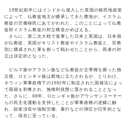
19世紀前半にはインドから侵入した英国の植民地政策
によって、仏教徒地主が継承してきた農地が、イスラム
教徒の労働移民にあてがわれた。このことによって仏教
徒対イスラム教徒の対立構造がめばえる。
さらに、第二次大戦で進軍した日本と英国は、日本側
が仏教徒、英国がキリスト教徒やイスラム教徒と、宗教
別に構成された軍を創って戦わせたことから、両者の対
立は決定的となった。
ビルマ族やアラカン族など仏教徒が主導権を握った独
立後、ロヒンギャ族は窮地に立たされるが、とりわけ、
ネウィン軍事政権下の1982年に制定された国籍法によっ
て国籍を剥奪され、無権利状態に置かれることとなっ
た。さらに、88年、ロヒンギャ族がアウンサンスーチー
らの民主化運動を支持したことが軍事政権の逆鱗に触
れ、財産没収や強制労働、暴行などの弾圧が日常的とな
って、現在に至っている。