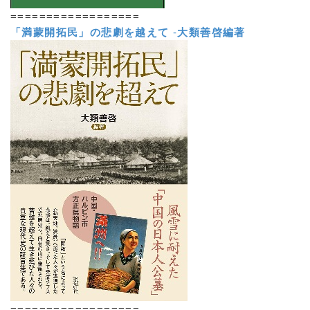
==================
「満蒙開拓民」の悲劇を越えて
-
大類善啓編著
==================