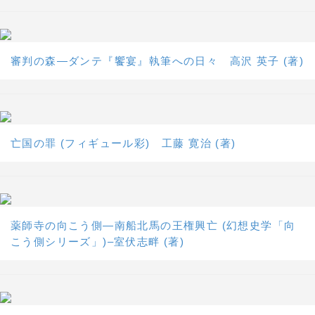
審判の森―ダンテ『饗宴』執筆への日々 高沢 英子 (著)
亡国の罪 (フィギュール彩) 工藤 寛治 (著)
薬師寺の向こう側―南船北馬の王権興亡 (幻想史学「向
こう側シリーズ」)–室伏志畔 (著)