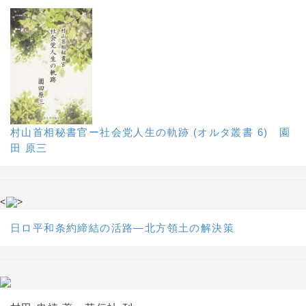
村山首相秘書官ー社会党人生の軌跡 (オルタ叢書 6) 園
田 原三
<
>
日ロ平和条約締結の活路―北方領土の解決策