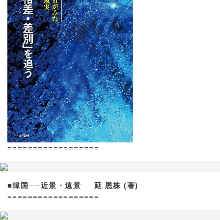
==================
■韓国──近景・遠景 延 恩株 (著)
==================