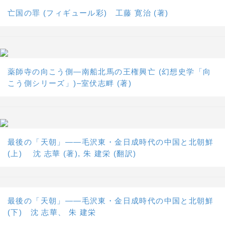
亡国の罪 (フィギュール彩) 工藤 寛治 (著)
薬師寺の向こう側―南船北馬の王権興亡 (幻想史学「向
こう側シリーズ」)–室伏志畔 (著)
最後の「天朝」――毛沢東・金日成時代の中国と北朝鮮
(上) 沈 志華 (著), 朱 建栄 (翻訳)
最後の「天朝」――毛沢東・金日成時代の中国と北朝鮮
(下) 沈 志華、 朱 建栄