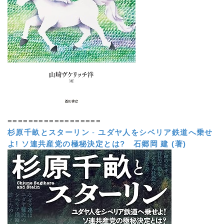
==================
杉原千畝とスターリン
-
ユダヤ人をシベリア鉄道へ乗せ
よ! ソ連共産党の極秘決定とは?
石郷岡 建 (著)