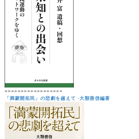
==================
「満蒙開拓民」の悲劇を越えて
-
大類善啓編著