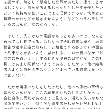
を認めず、時として緊迫した空気があたりに漂うことが
珍しくない。自分が考えるしっかりとした本を作りたい
という気持ちが強いことはよく理解できるが、執筆者と
喧嘩分かれなどが起きませんようになどとハラハラして
いるのは私だけなのだろうか。
そして、先方からの電話がもっとも多いのは、なんと
言っても社長である。おしなべて会話時間は短く、結果
報告や途中経過の知らせ（と類推できる答え方）や面会
の約束などが多いように思われる。コロナ禍のなかで対
面方式を避けようとする動きが現在の日常だが、この社
長にはあまり関係ないようである。したがって他の編集
者のように自分のデスクにとどまっている時間は多いと
は言えない。
たかが電話のやりとりだけだし、他の出版社の事情も
知らない私だが、ここの編集者たちの仕事ぶりからは、
会社自体に元気があるように見える。活気を失いがちな
出版業界だけに、個性的な編集者たちがそれぞれ1カ月