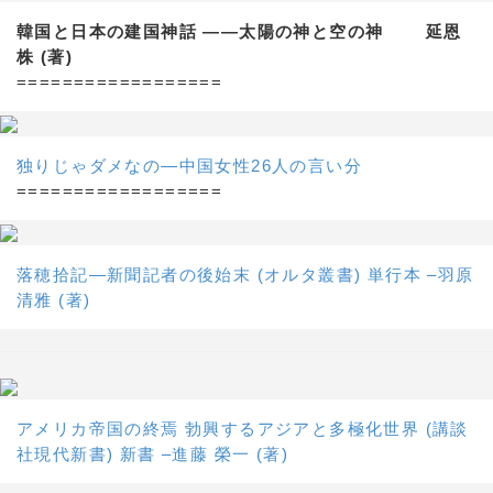
韓国と日本の建国神話 ——太陽の神と空の神 延恩
株 (著)
==================
独りじゃダメなの―中国女性26人の言い分
==================
落穂拾記―新聞記者の後始末 (オルタ叢書) 単行本 –羽原
清雅 (著)
アメリカ帝国の終焉 勃興するアジアと多極化世界 (講談
社現代新書) 新書 –進藤 榮一 (著)