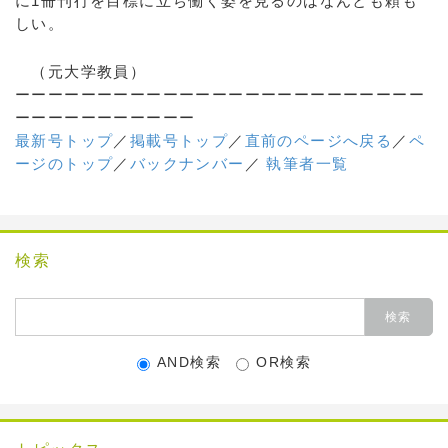
に1冊刊行を目標に立ち働く姿を見るのはなんとも頼も
しい。
（元大学教員）
ーーーーーーーーーーーーーーーーーーーーーーーーー
ーーーーーーーーーーー
最新号トップ
／
掲載号トップ
／
直前のページへ戻る
／
ペ
ージのトップ
／
バックナンバー
／
執筆者一覧
検索
AND検索
OR検索