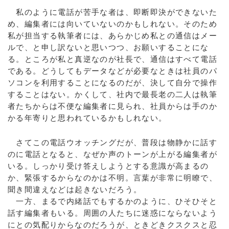
私のように電話が苦手な者は、即断即決ができないた
め、編集者には向いていないのかもしれない。そのため
私が担当する執筆者には、あらかじめ私との通信はメー
ルで、と申し訳ないと思いつつ、お願いすることにな
る。ところが私と真逆なのが社長で、通信はすべて電話
である。どうしてもデータなどが必要なときは社員のパ
ソコンを利用することになるのだが、決して自分で操作
することはない。かくして、社内で最長老の二人は執筆
者たちからは不便な編集者に見られ、社員からは手のか
かる年寄りと思われているかもしれない。
さてこの電話ウオッチングだが、普段は物静かに話す
のに電話となると、なぜか声のトーンが上がる編集者が
いる。しっかり受け答えしようとする意識が高まるの
か、緊張するからなのかは不明。言葉が非常に明瞭で、
聞き間違えなどは起きないだろう。
一方、まるで内緒話でもするかのように、ひそひそと
話す編集者もいる。周囲の人たちに迷惑にならないよう
にとの気配りからなのだろうが、ときどきクスクスと忍