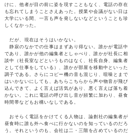
けに、他者が目の前に姿を現すこともなく、電話の存在
も忘れてしまうことさえあった。授業や会議がない日は
大学にいる間、一言も声を発しないなどということも珍
しくなかった。
だが、現在はそうはいかない。
静寂のなかでの仕事はまずあり得ない。誰かが電話中
であり、誰かが他の編集者としゃべり、誰かが社長に相
談中（社長室などというものはなく、社長自身、編集者
として仕事をしている）、誰かが部屋を移動中といった
調子である。さらにコピー機の音も混じり、喧噪とまで
はいかないにしても、あちらこちらから声や物音が飛び
込んできて、よく言えば活気があり、悪く言えば落ち着
かない。これに電話の呼び出し音が頻繁に加わり、昼食
時間帯などもお構いなしである。
おそらく電話をかけてくる人物は、論創社の編集者が
昼食時に誰も外へ食べに行かないのを知っているのだろ
う。それというのも、会社は二・三階を占めているのだ