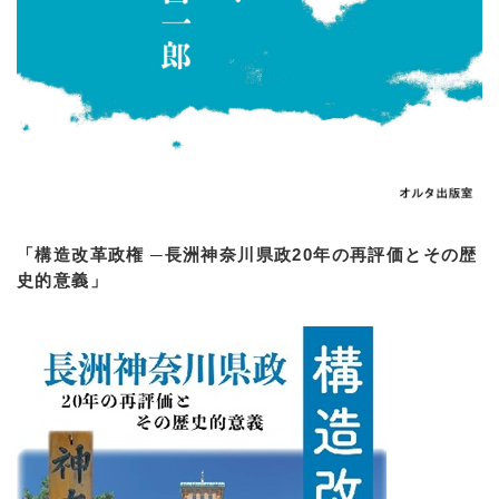
「構造改革政権 ─長洲神奈川県政20年の再評価とその歴
史的意義」