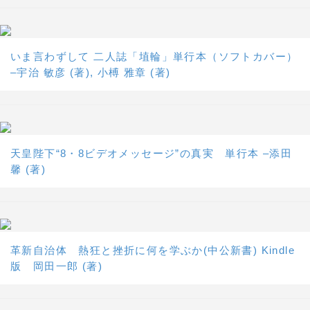
いま言わずして 二人誌「埴輪」単行本（ソフトカバー）
–宇治 敏彦 (著), 小榑 雅章 (著)
天皇陛下“8・8ビデオメッセージ”の真実 単行本 –添田
馨 (著)
革新自治体 熱狂と挫折に何を学ぶか(中公新書) Kindle
版 岡田一郎 (著)