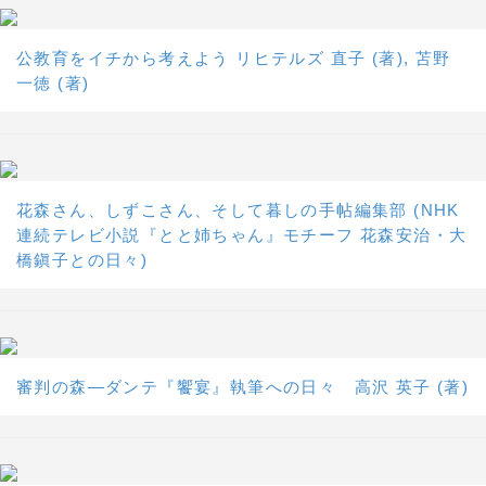
公教育をイチから考えよう リヒテルズ 直子 (著), 苫野
一徳 (著)
花森さん、しずこさん、そして暮しの手帖編集部 (NHK
連続テレビ小説『とと姉ちゃん』モチーフ 花森安治・大
橋鎭子との日々)
審判の森―ダンテ『饗宴』執筆への日々 高沢 英子 (著)