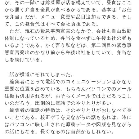
が、その一階には総菜屋が店を構えていて、昼食はここ
から届く弁当を全員が食べるからである。基本は「お任
せ弁当」だが、メニュ―変更や品目追加もできる。そし
て、この昼食代はすべて会社負担である。
ただ、現在の緊急事態宣言のなかで、会社も自由出勤
体制になっているため、弁当を食べずに午後出社の者も
いるようである。かく言う私などは、第二回目の緊急事
態宣言発出のかなり前から午後出社をしていて、弁当な
しを続けている。
話が横道にそれてしまった。
編集者にとって電話でのコミュニケーションはかなり
重要な位置を占めている。もちろんパソコンでのメール
往復も併用されるが、おそらくメールではまだるっこし
いのだろう、圧倒的に電話でのやりとりが多い。
編集者の電話の特徴は、そのやりとりがおしなべて長
いことである。校正ゲラを見ながらの話もあれは、時に
はパソコンに映し出された原稿データや図版を見ながら
の話にもなる。長くなるのは当然かもしれない。