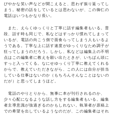
びやかな笑い声などが聞こえると、思わず振り返ってし
まう。秘密の話をしているとは思わないが、この御仁の
電話はいつもかなり長い。
また、えらくゆっくりと丁寧に話す編集者もいる。普
段、話す時も同じで、私などはすっかり慣れてしまって
いるが、電話の向こう側で面食らってしまう人もいるよ
うである。丁寧な上に話す速度がゆっくりなため調子が
狂ってしまうのだろう。しかし、私などは編集上の不明
点はこの編集者に教えを願い出たときが、いちばん頭に
すっと入ってくる。なにせゆっくり丁寧に教えてくれる
からで、教えていただきながら、この人には自分が担当
している仕事はないのか（もちろんそんなことはないの
だが）と思ってしまうほど。
電話のやりとりから、無事に本が刊行されるのか、
少々心配になるような話し方をする編集者もいる。編集
者主導意識が強過ぎるのかもしれない。執筆者が原稿上
での希望を出しているようなのだが、この編集者はそれ