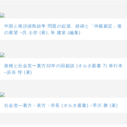
中国と南沙諸島紛争 問題の起源、経緯と「仲裁裁定」後
の展望 –呉 士存 (著), 朱 建栄 (編集)
政権と社会党ー裏方32年の回顧談 (オルタ叢書 7) 単行本
–浜谷 惇 (著)
社会党―裏方・表方・市長 (オルタ叢書) –早川 勝 (著)