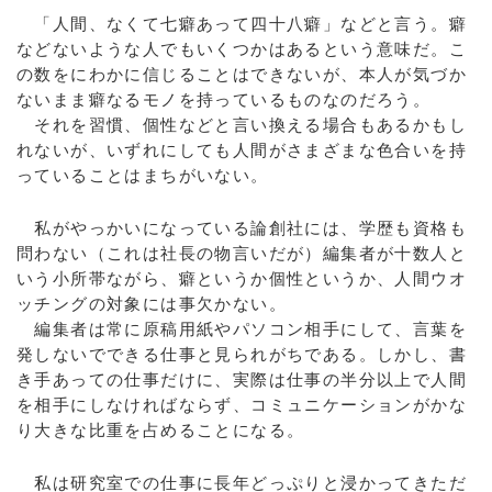
「人間、なくて七癖あって四十八癖」などと言う。癖
などないような人でもいくつかはあるという意味だ。こ
の数をにわかに信じることはできないが、本人が気づか
ないまま癖なるモノを持っているものなのだろう。
それを習慣、個性などと言い換える場合もあるかもし
れないが、いずれにしても人間がさまざまな色合いを持
っていることはまちがいない。
私がやっかいになっている論創社には、学歴も資格も
問わない（これは社長の物言いだが）編集者が十数人と
いう小所帯ながら、癖というか個性というか、人間ウオ
ッチングの対象には事欠かない。
編集者は常に原稿用紙やパソコン相手にして、言葉を
発しないでできる仕事と見られがちである。しかし、書
き手あっての仕事だけに、実際は仕事の半分以上で人間
を相手にしなければならず、コミュニケーションがかな
り大きな比重を占めることになる。
私は研究室での仕事に長年どっぷりと浸かってきただ