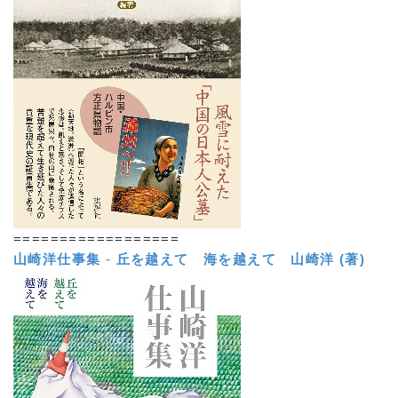
==================
山崎洋仕事集
-
丘を越えて 海を越えて
山崎洋 (著)