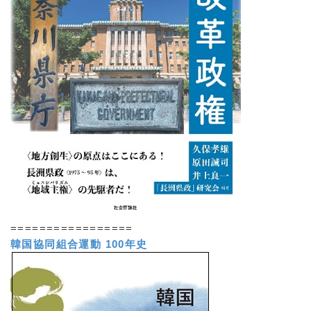
=================
韓国協同組合運動 100年史