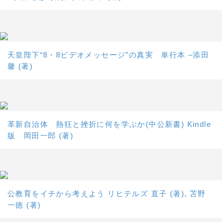
天皇陛下“8・8ビデオメッセージ”の真実 単行本 –添田
馨 (著)
革新自治体 熱狂と挫折に何を学ぶか(中公新書) Kindle
版 岡田一郎 (著)
公教育をイチから考えよう リヒテルズ 直子 (著), 苫野
一徳 (著)