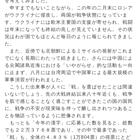
を考えてみました。
申すまでもないことながら、この年の二月末にロシア
がウクライナに侵攻し、両国が戦争状態になっていま
す。ウクライナには欧米主要国の支援が寄せられ、戦闘
は年末になっても終結の兆しが見えていません。その状
況はわが国でもほとんど毎日のように報じられてきまし
た。
また、近傍でも北朝鮮によるミサイルの発射がこれま
でになく長期にわたって続きました。さらには中国によ
る尖閣諸島近海における「いやがらせ」的な活動も一向
に止まず、八月には台湾周辺で中国軍による最大規模の
軍事演習が行われました。
こうした出来事が人々に「戦」を選ばせたことは間違
いないでしょう。先の大戦終結以来八十年近くも、戦争
を肌で感じることなく過ごすことができたこの国の国民
に、戦争の不安が現実味を伴って醸し出されつつあるこ
とを物語っているように想像されます。
もっとも「今年の漢字」に応募した数を見ると、総数
でも２２万３７６８票であり、その中で最多であった
「戦」も、全体の４.８３％（1万804票）の得票にとど