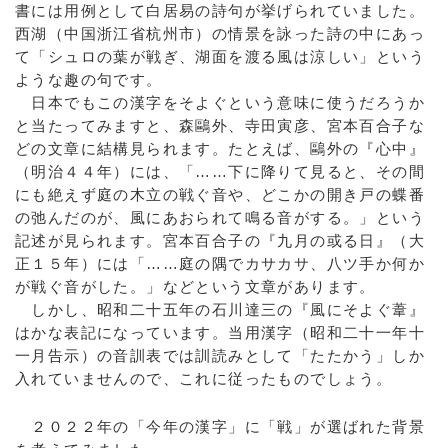
書には用例として白居易の詩句が挙げられていました。
西湖（中国浙江省杭州市）の情景を詠った詩の中にあっ
て「シュロの葉が戦ぎ、湖面を渡る風は涼しい」という
ような趣の句です。
日本でもこの漢字をそよぐという意味に使うだろうか
と当たってみますと、森鷗外、寺田寅彦、宮本百合子な
どの文章に結構見られます。たとえば、鷗外の『心中』
（明治４４年）には、「……下に降りて見ると、その間
にも絶えず庭の木立の戦ぐ音や、どこかの開き戸の蝶番
の弛んだのが、風にあおられて鳴る音がする。」という
記述が見られます。宮本百合子の『九月の或る日』（大
正１５年）には「……庭の隅でカサカサ、八ツ手か何か
が戦ぐ音がした。」などという文章があります。
しかし、昭和二十五年の石川達三の『風にそよぐ葦』
はかな表記になっています。当用漢字（昭和二十一年十
一月告示）の音訓表では訓読みとして「たたかう」しか
入れていませんので、これに従ったものでしょう。
２０２２年の「今年の漢字」に「戦」が選ばれた背景