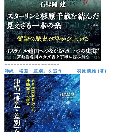
==================
沖縄「格差・差別」を追う 羽原清雅 (著)