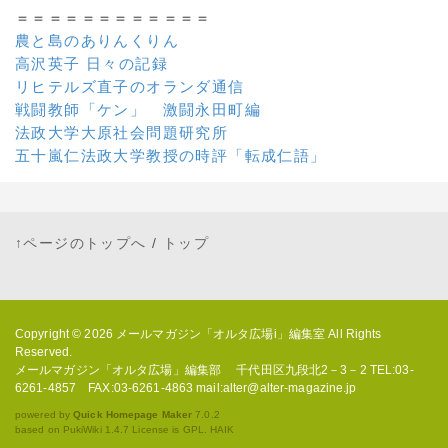
＝＝＝＝＝＝＝＝＝＝＝＝
農と島のありんくりん
高沢英子 日々の記録
リヒテルズ直子のオランダ通信
戦闘教師「ケン」 激闘永田町編
法政大学大原社会問題研究所
五十嵐仁法政大学教授の時評「転成仁語」
↑ページのトップへ
/
トップ
Copyright © 2026
メールマガジン「オルタ広場i」編集室
All Rights
Reserved.
メールマガジン「オルタ広場」編集部 千代田区九段北2－3－2 TEL:03-
6261-4857 FAX:03-6261-4863 mail:alter@alter-magazine.jp
powered by
Quick Homepage Maker
7.0.2
based on PukiWiki 1.4.7 License is GPL.
HAIK