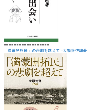
==================
「満蒙開拓民」の悲劇を越えて
-
大類善啓編著