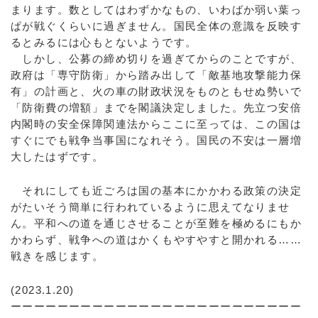
まります。数としてはわずかなもの、いわばか弱い葉っ
ぱが戦ぐくらいに過ぎません。国民全体の意識を反映す
るとみるには心もとないようです。
しかし、公募の締め切りを過ぎてからのことですが、
政府は「専守防衛」から踏み出して「敵基地攻撃能力保
有」の計画と、火の車の財政状況をものともせぬ勢いで
「防衛費の増額」までを閣議決定しました。先立つ安倍
内閣時の安全保障関連法からここに至っては、この国は
すぐにでも戦争当事国になれそう。国民の不安は一層増
大したはずです。
それにしても近ごろは国の基本にかかわる政策の決定
がたいそう簡単に行われているように思えてなりませ
ん。平和への道を通じさせることが至難を極めるにもか
かわらず、戦争への道はかくもやすやすと開かれる……
戦きを感じます。
(2023.1.20)
ーーーーーーーーーーーーーーーーーーーーーーーーー