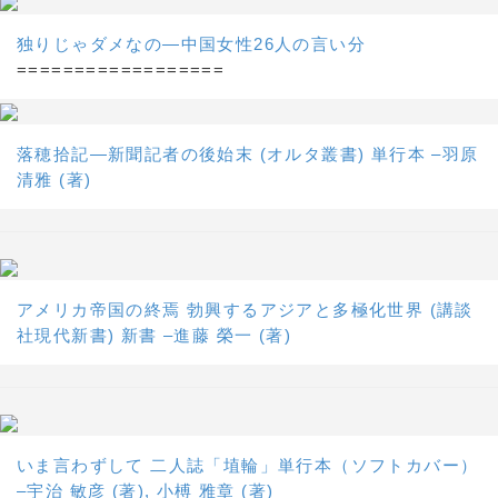
独りじゃダメなの―中国女性26人の言い分
==================
落穂拾記―新聞記者の後始末 (オルタ叢書) 単行本 –羽原
清雅 (著)
アメリカ帝国の終焉 勃興するアジアと多極化世界 (講談
社現代新書) 新書 –進藤 榮一 (著)
いま言わずして 二人誌「埴輪」単行本（ソフトカバー）
–宇治 敏彦 (著), 小榑 雅章 (著)