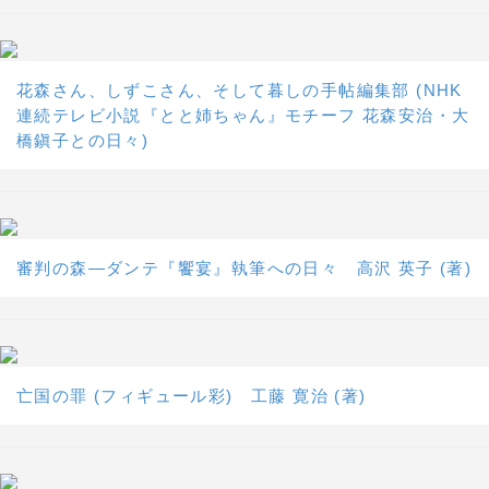
花森さん、しずこさん、そして暮しの手帖編集部 (NHK
連続テレビ小説『とと姉ちゃん』モチーフ 花森安治・大
橋鎭子との日々)
審判の森―ダンテ『饗宴』執筆への日々 高沢 英子 (著)
亡国の罪 (フィギュール彩) 工藤 寛治 (著)