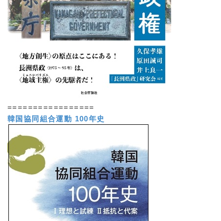
=================
韓国協同組合運動 100年史