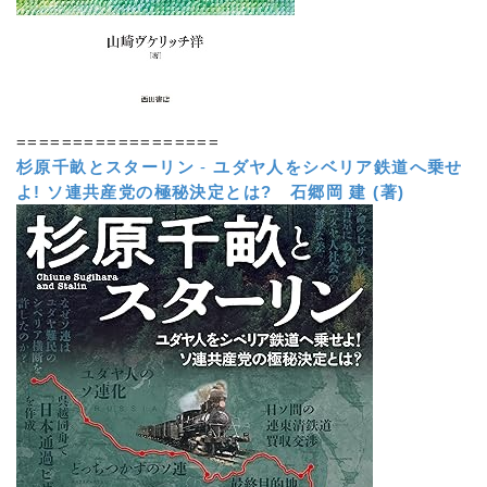
==================
杉原千畝とスターリン
-
ユダヤ人をシベリア鉄道へ乗せ
よ! ソ連共産党の極秘決定とは?
石郷岡 建 (著)