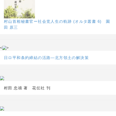
村山首相秘書官ー社会党人生の軌跡 (オルタ叢書 6) 園
田 原三
<
>
日ロ平和条約締結の活路―北方領土の解決策
村田 忠禧 著 花伝社 刊