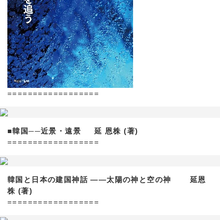
==================
■韓国──近景・遠景 延 恩株 (著)
==================
韓国と日本の建国神話 ——太陽の神と空の神 延恩
株 (著)
==================