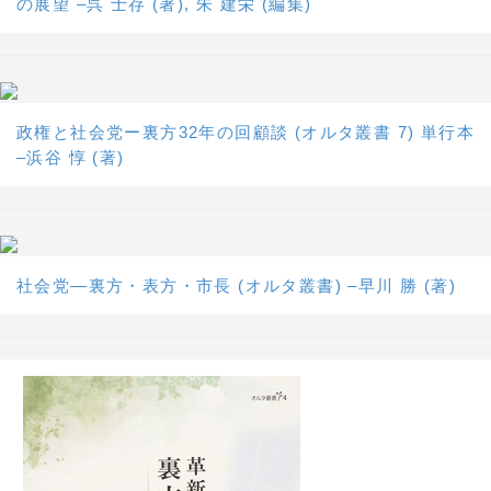
の展望 –呉 士存 (著), 朱 建栄 (編集)
政権と社会党ー裏方32年の回顧談 (オルタ叢書 7) 単行本
–浜谷 惇 (著)
社会党―裏方・表方・市長 (オルタ叢書) –早川 勝 (著)