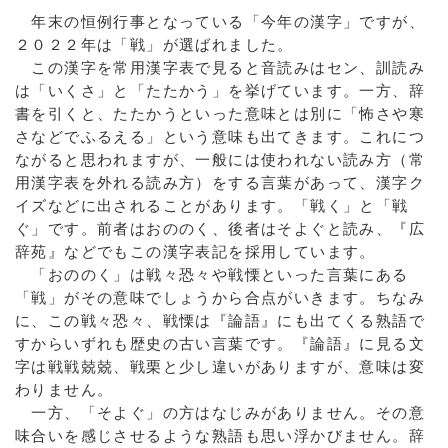
年末の恒例行事となっている「今年の漢字」ですが、
２０２２年は「戦」が選ばれました。
この漢字を常用漢字表で見ると音読みはセン、訓読み
は「いくさ」と「たたかう」を挙げています。一方、辞
書を引くと、たたかうといった意味とは別に「怖さや寒
さなどでふるえる」という意味も出てきます。これにつ
ながると思われますが、一般には使われない読み方（常
用漢字表を外れる読み方）をする言葉があって、漢字ク
イズなどに出されることがあります。「戦く」と「戦
ぐ」です。前者はおののく、後者はそよぐと読み、『広
辞苑』などでもこの漢字表記を採用しています。
「おののく」は戦々恐々や戦慄といった言葉にある
「戦」がその意味でしょうから合点がいきます。ちなみ
に、この戦々恐々、戦慄は『論語』にも出てくる熟語で
すからいずれも歴史の古い言葉です。『論語』に見る文
字は戦戦兢兢、戦栗と少し違いがありますが、意味は変
わりません。
一方、「そよぐ」の方はなじみがありません。その意
味合いを感じさせるような熟語も思い浮かびません。辞