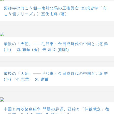
薬師寺の向こう側―南船北馬の王権興亡 (幻想史学「向
こう側シリーズ」)–室伏志畔 (著)
最後の「天朝」――毛沢東・金日成時代の中国と北朝鮮
(上) 沈 志華 (著), 朱 建栄 (翻訳)
最後の「天朝」――毛沢東・金日成時代の中国と北朝鮮
(下) 沈 志華、 朱 建栄
中国と南沙諸島紛争 問題の起源、経緯と「仲裁裁定」後