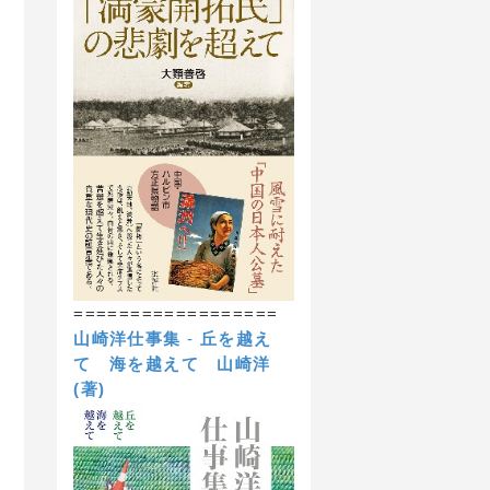
==================
山崎洋仕事集
-
丘を越え
て 海を越えて
山崎洋
(著)