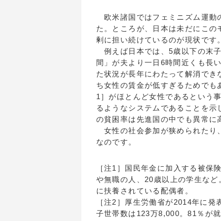
欧米諸国ではフェミニズム運動の
た。ところが、日本は未だにこの
剰に担い続けているのが現状です
例えば日本では、5歳以下の末子
間」が夫より一日6時間近くも長
た状況が長年にわたって解消でき
ち女性の賃金が低すぎるためでも
1］がほとんど女性であるという
るようなシステムであることを示
の貧困率は先進国の中でも異常に
女性の社会参加が狭められたり、
なのです。
［注1］国民年金に加入する被保険
や無職の人、20歳以上の学生など
に扶養されている配偶者。
［注2］厚生労働省が2014年に
子世帯数は123万8,000。81