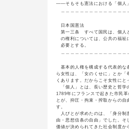
――そもそも憲法における「個人
＿＿＿＿＿＿＿＿＿＿＿＿＿＿＿
日本国憲法
第一三条 すべて国民は、個人と
の権利については、公共の福祉に
必要とする。
＿＿＿＿＿＿＿＿＿＿＿＿＿＿＿
基本的人権を構成する代表的な条
ら女性は、「女のくせに」とか「
くあります。だからこそ女性にと
「個人」とは、長い歴史と哲学の
1789年にフランスで起きた市民
とが、抑圧・拘束・搾取からの自
す。
人びとが求めたのは、「身分制度
由・思想信条の自由」でした。そ
価値が決められてきた社会制度か