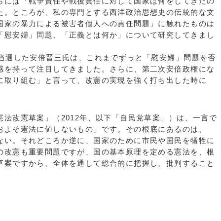
らには「戦争責任や戦後責任に対して国家は何をしてきたの
た。ところが、私の専門とする西洋政治思想史の伝統的な文
国家の暴力による被害者個人への責任問題」に触れたものは
「慰安婦」問題、「正義とは何か」について研究してきまし
当選した安倍晋三氏は、これまでずっと「慰安婦」問題を否
感を持って注目してきました。さらに、第二次安倍政権にな
に取り組む」と言って、改憲の実現を強く打ち出した時に
法改憲草案」（2012年、以下「自民党草案」）は、一言で
およそ憲法に値しないもの」です。その根底にあるのは、
ない。それどころか逆に、国家のために市民や国民を犠牲に
の改憲も重要問題ですが、国の基本原理を定める憲法を、根
草案ですから、全体を通して総合的に把握し、批判すること