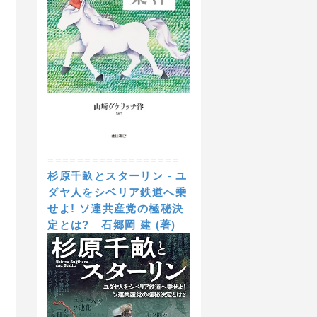
==================
杉原千畝とスターリン
-
ユ
ダヤ人をシベリア鉄道へ乗
せよ! ソ連共産党の極秘決
定とは?
石郷岡 建 (著)