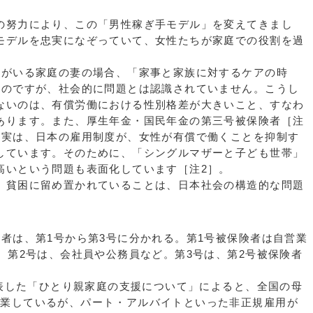
努力により、この「男性稼ぎ手モデル」を変えてきまし
モデルを忠実になぞっていて、女性たちが家庭での役割を過
。
がいる家庭の妻の場合、「家事と家族に対するケアの時
いのですが、社会的に問題とは認識されていません。こうし
ないのは、有償労働における性別格差が大きいこと、すなわ
あります。また、厚生年金・国民年金の第三号被保険者［注
事実は、日本の雇用制度が、女性が有償で働くことを抑制す
しています。そのために、「シングルマザーと子ども世帯」
高いという問題も表面化しています［注2］。
貧困に留め置かれていることは、日本社会の構造的な問題
者は、第1号から第3号に分かれる。第1号被保険者は自営業
。第2号は、会社員や公務員など。第3号は、第2号被保険者
発表した「ひとり親家庭の支援について」によると、全国の母
％が就業しているが、パート・アルバイトといった非正規雇用が