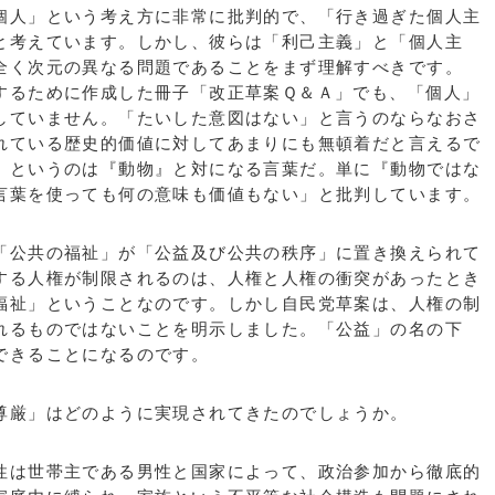
人」という考え方に非常に批判的で、「行き過ぎた個人主
と考えています。しかし、彼らは「利己主義」と「個人主
全く次元の異なる問題であることをまず理解すべきです。
るために作成した冊子「改正草案Ｑ＆Ａ」でも、「個人」
していません。「たいした意図はない」と言うのならなおさ
れている歴史的価値に対してあまりにも無頓着だと言えるで
』というのは『動物』と対になる言葉だ。単に『動物ではな
言葉を使っても何の意味も価値もない」と批判しています。
公共の福祉」が「公益及び公共の秩序」に置き換えられて
する人権が制限されるのは、人権と人権の衝突があったとき
福祉」ということなのです。しかし自民党草案は、人権の制
れるものではないことを明示しました。「公益」の名の下
できることになるのです。
尊厳」はどのように実現されてきたのでしょうか。
は世帯主である男性と国家によって、政治参加から徹底的