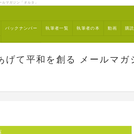
ルマガジン「オルタ」
バックナンバー
執筆者一覧
執筆者の本
動画
購
あげて平和を創る メールマガ
点