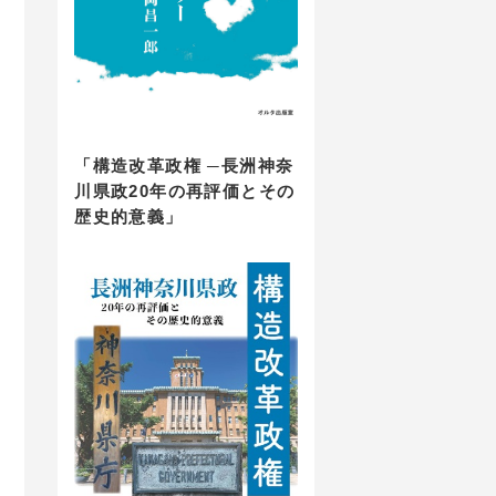
「構造改革政権 ─長洲神奈
川県政20年の再評価とその
歴史的意義」