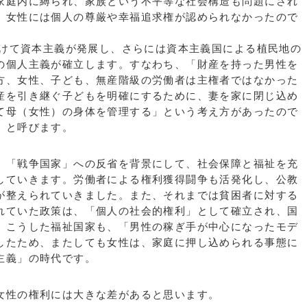
家庭内に縛られ、家族という不平等な社会構造も問題にされ
、女性には個人の尊厳や幸福追求権が認められなかったので
かけて資本主義が発展し、さらには資本主義国による植民地の
の個人主義が確立します。すなわち、「財産を持った男性を
方、女性、子ども、無産階級の労働者は主権者ではなかった
産を引き継ぐ子どもを明確にするために、妻を家に閉じ込め
て母（女性）の身体を管理する」という考え方があったので
」と呼びます。
「戦争国家」への反省を背景にして、社会保障と福祉を充
していきます。労働者による権利獲得闘争も活発化し、公教
が整えられていきました。また、それまでは貧困者に対する
れていた政策は、「個人の社会的権利」として確立され、国
、こうした福祉国家も、「男性の稼ぎ手が中心になったモデ
したため、またしても女性は、家庭に押し込められる事態に
主義」の時代です。
女性の権利には大きな差があると思います。