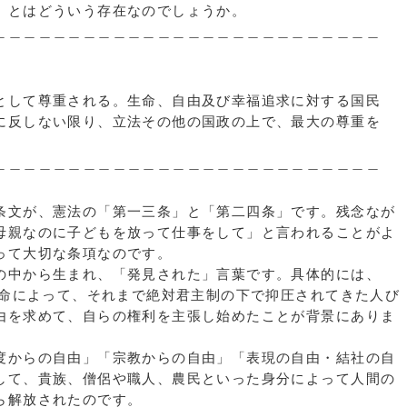
」とはどういう存在なのでしょうか。
＿＿＿＿＿＿＿＿＿＿＿＿＿＿＿＿＿＿＿＿＿＿＿＿＿
して尊重される。生命、自由及び幸福追求に対する国民
反しない限り、立法その他の国政の上で、最大の尊重を
＿＿＿＿＿＿＿＿＿＿＿＿＿＿＿＿＿＿＿＿＿＿＿＿＿
文が、憲法の「第一三条」と「第二四条」です。残念なが
母親なのに子どもを放って仕事をして」と言われることがよ
って大切な条項なのです。
中から生まれ、「発見された」言葉です。具体的には、
革命によって、それまで絶対君主制の下で抑圧されてきた人び
由を求めて、自らの権利を主張し始めたことが背景にありま
からの自由」「宗教からの自由」「表現の自由・結社の自
して、貴族、僧侶や職人、農民といった身分によって人間の
ら解放されたのです。