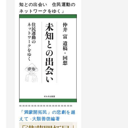
知との出会い 住民運動の
ネットワークをゆく」
==================
「満蒙開拓民」の悲劇を越
えて
-
大類善啓編著