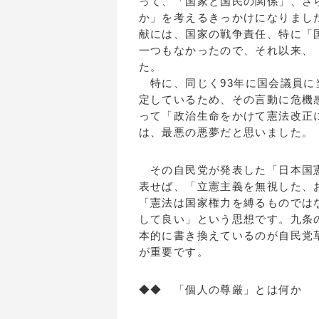
って、「国家と国民の関係」、さ
か」を考えるきっかけになりまし
献には、国家の戦争責任、特に「
一つもなかったので、それ以来、
た。
特に、同じく93年に国会議員に
定しているため、その言動に危機
って「政治生命をかけて憲法改正
は、最悪の悪夢だと思いました。
その自民党が発表した「日本国憲
表せば、「立憲主義を無視した、
「憲法は国家権力を縛るものでは
して良い」という思想です。九条
本的に書き換えているのが自民党
が重要です。
◆◆ 「個人の尊厳」とは何か