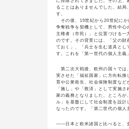
に排除されてきました。その上、
ることはありませんでした。結局
す。
その後、19世紀から20世紀に
争奪戦争を契機として、男性中心
主権者（市民）」と位置づける一
のです。その背景には、「父の財
ておく」、「兵士を生む道具とし
す。これを「第一世代の個人主義
第二次大戦後、欧州の国々では、
実させた「福祉国家」に方向転換
育や公衆衛生、社会保険制度など
「施し」や「救済」として実施さ
家の義務となりました。ところが
ル」を基盤にして社会制度を設計
なったのです。「第二世代の個人
――日本と欧米諸国と比べると、