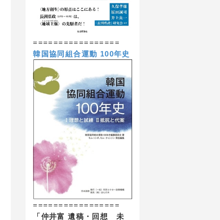
=================
韓国協同組合運動 100年史
=================
「仲井富 遺稿・回想 未