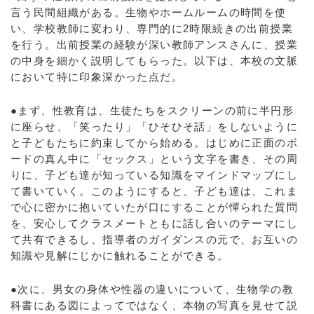
言う民間組織がある。生物やホームルームの時間を使
い、学校教師に変わり、専門的に2時限続きの出前授業
を行う。出前授業の経験が深い教師アンスさんに、授業
の中身を細かく説明してもらった。以下は、本校の文脈
において特に印象深かった点だ。
●まず、性教育は、生徒たちをスクリーンの前に半円形
に座らせ、「笑ったり」「ひそひそ話」をしないように
と子どもたちに約束してから始める。はじめに正面のボ
ードの真ん中に「セックス」という文字を書き、その周
りに、子ども達が知っている知識をマインドマップにし
て書いていく。このようにすると、子ども達は、これま
で心に密かに抱いていたが口にすることが憚られた質問
を、安心してクラスメートともに話し合いのテーマにし
て共有できるし、指導者のガイダンスの元で、お互いの
知識や見解にじかに触れることができる。
●次に、男女の身体や性器の違いについて、生物学の教
科書にある図によってではなく、本物の写真を見せて説