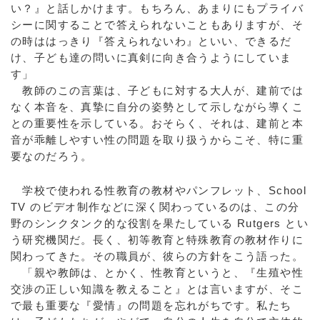
い？』と話しかけます。もちろん、あまりにもプライバ
シーに関することで答えられないこともありますが、そ
の時ははっきり『答えられないわ』といい、できるだ
け、子ども達の問いに真剣に向き合うようにしていま
す」
教師のこの言葉は、子どもに対する大人が、建前では
なく本音を、真摯に自分の姿勢として示しながら導くこ
との重要性を示している。おそらく、それは、建前と本
音が乖離しやすい性の問題を取り扱うからこそ、特に重
要なのだろう。
学校で使われる性教育の教材やパンフレット、School
TV のビデオ制作などに深く関わっているのは、この分
野のシンクタンク的な役割を果たしている Rutgers とい
う研究機関だ。長く、初等教育と特殊教育の教材作りに
関わってきた。その職員が、彼らの方針をこう語った。
「親や教師は、とかく、性教育というと、『生殖や性
交渉の正しい知識を教えること』とは言いますが、そこ
で最も重要な『愛情』の問題を忘れがちです。私たち