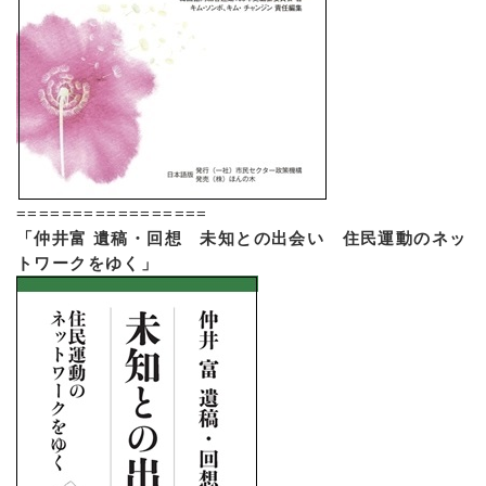
=================
「仲井富 遺稿・回想 未知との出会い 住民運動のネッ
トワークをゆく」