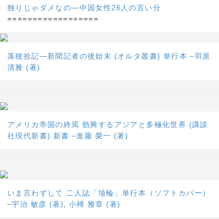
独りじゃダメなの―中国女性26人の言い分
==================
落穂拾記―新聞記者の後始末 (オルタ叢書) 単行本 –羽原
清雅 (著)
アメリカ帝国の終焉 勃興するアジアと多極化世界 (講談
社現代新書) 新書 –進藤 榮一 (著)
いま言わずして 二人誌「埴輪」単行本（ソフトカバー）
–宇治 敏彦 (著), 小榑 雅章 (著)