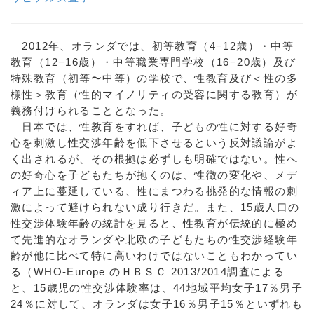
2012年、オランダでは、初等教育（4−12歳）・中等
教育（12−16歳）・中等職業専門学校（16−20歳）及び
特殊教育（初等〜中等）の学校で、性教育及び＜性の多
様性＞教育（性的マイノリティの受容に関する教育）が
義務付けられることとなった。
日本では、性教育をすれば、子どもの性に対する好奇
心を刺激し性交渉年齢を低下させるという反対議論がよ
く出されるが、その根拠は必ずしも明確ではない。性へ
の好奇心を子どもたちが抱くのは、性徴の変化や、メデ
ィア上に蔓延している、性にまつわる挑発的な情報の刺
激によって避けられない成り行きだ。また、15歳人口の
性交渉体験年齢の統計を見ると、性教育が伝統的に極め
て先進的なオランダや北欧の子どもたちの性交渉経験年
齢が他に比べて特に高いわけではないこともわかってい
る（WHO-Europe のＨＢＳＣ 2013/2014調査による
と、15歳児の性交渉体験率は、44地域平均女子17％男子
24％に対して、オランダは女子16％男子15％といずれも