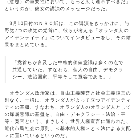
（意思）の重要性において、もっと広く連帯すべきだ」
というのが、彼女の講演のメッセージだった。
9月10日付のＮＲＣ紙は、この講演をきっかけに、与
野党7つの政党の党首に、彼らが考える「オランダ人の
アイデンティティ」についてインタビューをし、その結
果をまとめている。
「党首らが言及した中核的価値意識は多くの点で
共通していた。すなわち、個人の自由、デモクラ
シー、法治国家、平等そして寛容である。」
オランダ人政治家は、自由主義陣営と社会主義陣営の
別なく、一様に、オランダ人がよって立つアイデンティ
ティの基盤、すなわち、オランダ人のオランダ人として
の帰属意識の基盤を、自由・デモクラシー・法治・平
等・寛容という、まさしく、世界人権宣言に謳われた、
近代市民社会の原則、＜基本的人権＞と＜法による支配
＞に置いているというのだ。