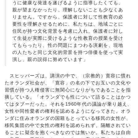
うに健康な発達を遂げるように指導したくても、
親が望まなかったり、理解しないことも少なくあ
りません。ですから、保護者に対して性教育の必
要性を理解させるために、私たちは、地域ごとに
住民が持つ文化背景を考慮に入れ、保護者に対し
て生徒が実際に受けるような性教育の授業を受け
てもらったり、性の問題にまつわる演劇を、現地
の人たちと同じ文化的背景を持つ俳優を使って実
演し、親の説得に努めています」
スヒッパーズは、講演の中で、（宗教的）寛容に慣れ
たオランダ社会が、「寛容」の名の下でお互いの文化や
習慣が持つ人権侵害に無関心になりがちであることを指
摘している。「オランダでも性について語ることはかつ
てはタブーだった。それを1960年代の議論が乗り越え、
女性や同性愛者の権利を認めるようになってきた。オラ
ンダに住みオランダの国籍もとっている移民の女性が、
移民集団の中で女性の権利を認められず、隔離されてい
ることに疑念を抱くべきなのでは無いか。私たちは自由