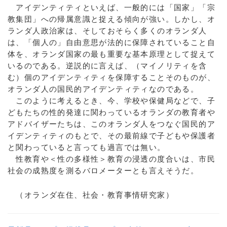
アイデンティティといえば、一般的には「国家」「宗
教集団」への帰属意識と捉える傾向が強い。しかし、オ
ランダ人政治家は、そしておそらく多くのオランダ人
は、「個人の」自由意思が法的に保障されていること自
体を、オランダ国家の最も重要な基本原理として捉えて
いるのである。逆説的に言えば、（マイノリティを含
む）個のアイデンティティを保障することそのものが、
オランダ人の国民的アイデンティティなのである。
このように考えるとき、今、学校や保健局などで、子
どもたちの性的発達に関わっているオランダの教育者や
アドバイザーたちは、このオランダ人をつなぐ国民的ア
イデンティティのもとで、その最前線で子どもや保護者
と関わっていると言っても過言では無い。
性教育や＜性の多様性＞教育の浸透の度合いは、市民
社会の成熟度を測るバロメーターとも言えそうだ。
（オランダ在住、社会・教育事情研究家）