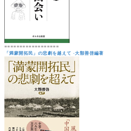
==================
「満蒙開拓民」の悲劇を越えて
-
大類善啓編著