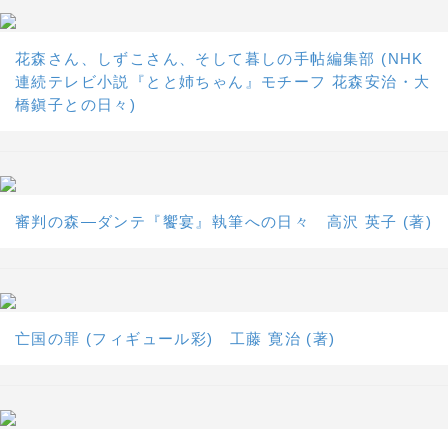
花森さん、しずこさん、そして暮しの手帖編集部 (NHK
連続テレビ小説『とと姉ちゃん』モチーフ 花森安治・大
橋鎭子との日々)
審判の森―ダンテ『饗宴』執筆への日々 高沢 英子 (著)
亡国の罪 (フィギュール彩) 工藤 寛治 (著)