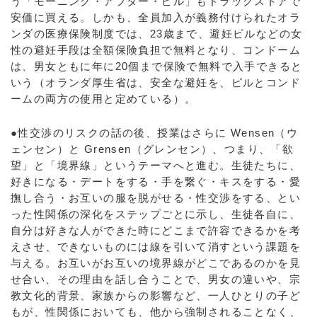
う「モーニング・アフター・ピル」もドラッグストアで
安価に買える。しかも、全員加入が義務付けられたオラ
ンダの医療保険制度では、23歳まで、避妊ピルなどの女
性の避妊手段は全額保険負担で無料となり、コンドーム
は、男女ともに年に20個まで保険で無料で入手できると
いう（オランダ厚生省は、安全な避妊を、ピルとコンド
ームの両方の使用と定めている）。
●性交渉のリスクの話の後、授業はさらに Wensen（ウ
ェンセン）と Grensen（グレンセン）、つまり、「欲
望」と「境界線」というテーマへと進む。生徒たちに、
好きになる・デートをする・手を繋ぐ・キスをする・愛
撫し合う・お互いの服を脱がせる・性交渉をする、とい
った性関係の深化をステップごとに示し、生徒各自に、
自分は好きな人ができた時にどこまで許容できるかを考
えさせ、できないものには線を引いて消すという課題を
与える。お互いがお互いの境界線がどこであるのかを見
せ合い、その理由を話し合うことで、男女の違いや、宗
教文化的背景、家族からの影響など、一人ひとりの子ど
もが、性関係においても、他から強制されることなく、