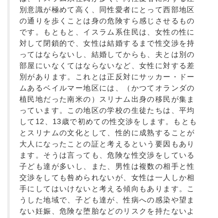
別意識が極めて高く、同性愛者にとって西部地区
の通りを歩くことは身の危険すら感じさせるもの
です。もともと、イスラム系住民は、女性の性に
対して閉鎖的で、女性は結婚するまで性交渉を持
ってはならないし、結婚してからも、夫とは別の
部屋にいなくてはならないなど、女性に対する差
別があります。これとは正反対にサッカー・ドー
ムあるベイルマー地区には、（かつてオランダの
植民地だった南米の）スリナム出身の移民が集ま
っています。この地区の学校の生徒たちは、平均
して12、13歳で初めての性交渉をします。もとも
とスリナムの文化として、性的に成熟することが
大人になったことの証と考えるという要因もあり
ます。そうは言っても、危険な性交渉をしている
子ども達が多いし、また、男性は複数の相手と性
交渉をしても咎められないが、女性は一人しか相
手にしてはいけないと考える傾向もあります。こ
うした地域で、子ども達が、性病への感染や望ま
ない妊娠、危険な堕胎などのリスクを持たないよ