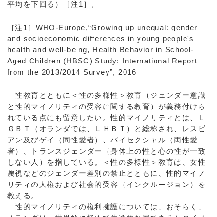
平均を下回る）［注1］。
［注1］WHO-Europe,“Growing up unequal: gender
and socioeconomic differences in young people's
health and well-being, Health Behavior in School-
Aged Children (HBSC) Study: International Report
from the 2013/2014 Survey”, 2016
性教育とともに＜性の多様性＞教育（ジェンダー意識
と性的マイノリティの受容に関する教育）が義務付けら
れている点にも留意したい。性的マイノリティとは、Ｌ
ＧＢＴ（オランダでは、ＬＨＢＴ）と総称され、レスビ
アン及びゲイ（同性愛者）、バイセクシャル（両性愛
者）、トランスジェンダー（身体上の性と心の性が一致
しない人）を指している。＜性の多様性＞教育は、女性
蔑視などのジェンダー差別の禁止とともに、性的マイノ
リティの人権および社会的受容（インクルージョン）を
教える。
性的マイノリティの権利擁護については、おそらく、