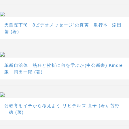
天皇陛下“8・8ビデオメッセージ”の真実 単行本 –添田
馨 (著)
革新自治体 熱狂と挫折に何を学ぶか(中公新書) Kindle
版 岡田一郎 (著)
公教育をイチから考えよう リヒテルズ 直子 (著), 苫野
一徳 (著)