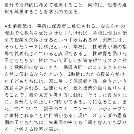
自分で批判的に考えて選択すること、同時に、他者の選
択を尊重することを学ぶのである。
●出前授業は、事前に保護者に通知される。なんらかの
理由で性教育を受けさせたくなければ、学校に理由を伝
えて授業を欠席させるという手段もあるが、実際には、
そうしたケースは稀だという。学校は、性教育が国の指
導で義務化されていると説明できるし、性教育を受けた
子どもたちが、性について正しい知識を得てリスクに対
して覚醒的になることも、保護者同士のコンタクトから
自然に伝わるからだという。2時間にわたる授業を受け
た子どもたちには、家に帰って保護者と話し合うという
課題も課される。生徒たちが、親と授業の振り返りをす
ることで、親の見方や考え方に触れ、そうした要因を元
に、自分なりの正しい判断ができるようになること、ま
た、性について、親子のコミュニケーションがオープン
に維持されることに目的がある。現に、オランダの思春
期の子どもたちは、先進国の中でも「親となんでも話せ
る」と答える比率が高い。