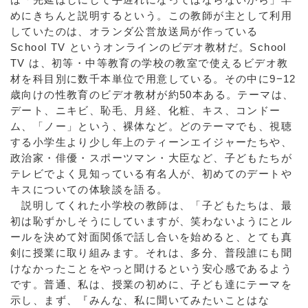
めにきちんと説明するという。この教師が主として利用
していたのは、オランダ公営放送局が作っている
School TV というオンラインのビデオ教材だ。School
TV は、初等・中等教育の学校の教室で使えるビデオ教
材を科目別に数千本単位で用意している。その中に9−12
歳向けの性教育のビデオ教材が約50本ある。テーマは、
デート、ニキビ、恥毛、月経、化粧、キス、コンドー
ム、「ノー」という、裸体など。どのテーマでも、視聴
する小学生より少し年上のティーンエイジャーたちや、
政治家・俳優・スポーツマン・大臣など、子どもたちが
テレビでよく見知っている有名人が、初めてのデートや
キスについての体験談を語る。
説明してくれた小学校の教師は、「子どもたちは、最
初は恥ずかしそうにしていますが、笑わないようにとル
ールを決めて対面関係で話し合いを始めると、とても真
剣に授業に取り組みます。それは、多分、普段誰にも聞
けなかったことをやっと聞けるという安心感であるよう
です。普通、私は、授業の初めに、子ども達にテーマを
示し、まず、『みんな、私に聞いてみたいことはな