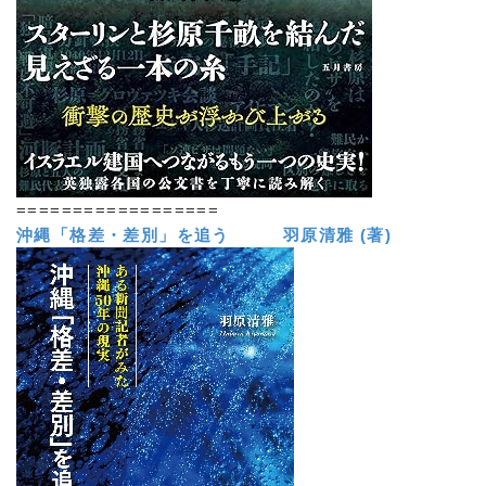
==================
沖縄「格差・差別」を追う 羽原清雅 (著)