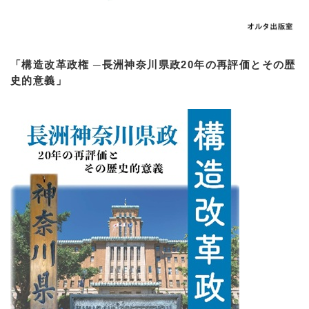
「構造改革政権 ─長洲神奈川県政20年の再評価とその歴
史的意義」