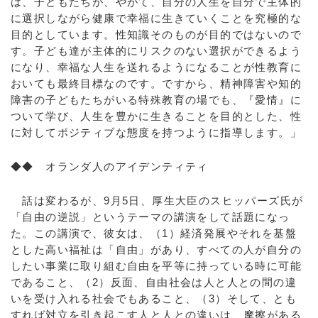
は、子どもたちが、やがて、自分の人生を自分で主体的
に選択しながら健康で幸福に生きていくことを究極的な
目的としています。性知識そのものが目的ではないので
す。子ども達が主体的にリスクのない選択ができるよう
になり、幸福な人生を送れるようになることが性教育に
おいても最終目標なのです。ですから、精神障害や知的
障害の子どもたちがいる特殊教育の場でも、『愛情』に
ついて学び、人生を豊かに生きることを目的とした、性
に対してポジティブな態度を持つように指導します。」
◆◆ オランダ人のアイデンティティ
話は変わるが、9月5日、厚生大臣のスヒッパーズ氏が
「自由の逆説」というテーマの講演をして話題になっ
た。この講演で、彼女は、（1）経済発展やそれを基盤
とした高い福祉は「自由」があり、すべての人が自分の
したい事業に取り組む自由を平等に持っている時に可能
であること、（2）反面、自由社会は人と人との間の違
いを受け入れる社会でもあること、（3）そして、とも
すれば対立を引き起こす人と人との違いは、摩擦がある