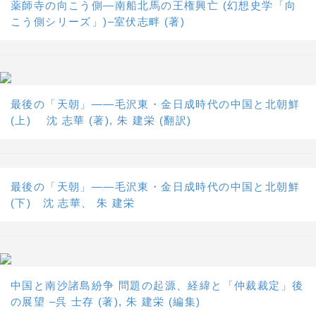
薬師寺の向こう側―南船北馬の王権興亡 (幻想史学「向
こう側シリーズ」)–室伏志畔 (著)
最後の「天朝」――毛沢東・金日成時代の中国と北朝鮮
(上) 沈 志華 (著), 朱 建栄 (翻訳)
最後の「天朝」――毛沢東・金日成時代の中国と北朝鮮
(下) 沈 志華、 朱 建栄
中国と南沙諸島紛争 問題の起源、経緯と「仲裁裁定」後
の展望 –呉 士存 (著), 朱 建栄 (編集)