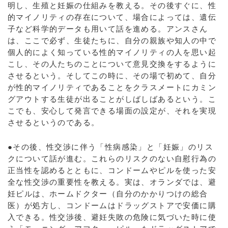
明し、生殖と妊娠の仕組みを教える。その後すぐに、性
的マイノリティの存在について、場合によっては、遺伝
子など科学的データも用いて話を進める。アンスさん
は、ここで必ず、生徒たちに、自分の親族や知人の中で
個人的によく知っている性的マイノリティの人を思い起
こし、その人たちのことについて意見交換をするように
させるという。そしてこの時に、その場で初めて、自分
が性的マイノリティであることをクラスメートにカミン
グアウトする生徒が出ることがしばしばあるという。こ
こでも、安心して発言できる場面の設定が、それを実現
させるというのである。
●その後、性交渉に伴う「性病感染」と「妊娠」のリス
クについて話が進む。これらのリスクのない自慰行為の
正当性を認めるとともに、コンドームやピルを使った安
全な性交渉の重要性を教える。実は、オランダでは、避
妊ピルは、ホームドクター（自分のかかりつけの総合
医）が処方し、コンドームはドラッグストアで安価に購
入できる。性交渉後、避妊失敗の危険に気づいた時に使