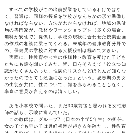
すべての学校がこの出前授業をしているわけではな
く、普通は、同様の授業を学校がなんらかの形で準備し
なければならない。方法がわからなければ、地域の保健
局の専門家が、教材やワークショップを（多くの場合、
無料か安価で）提供し、学校の現状に合わせた授業企画
の作成の相談に乗ってくれる。未成年の健康教育分野で
の、保健局の学校に対する支援役割は極めて大きい。
実際に、性教育や＜性の多様性＞教育を受けた子ども
たちにも話を聞いてみた。皆、口をそろえて「役立つ知
識がたくさんあった。性病のリスクなどほとんど知らな
かったのでとても勉強になった」という。思春期の男女
の生徒が共に、性について、顔を赤らめることもなく、
率直に意見が言えるのは清々しい。
ある小学校で聞いた、まだ30歳前後と思われる女性教
師の話も、示唆に富んでいた。
この教師は、グループ7（日本の小学5年生）の担任。
女の子でも早い子は月経初潮が起きる年齢だし、性教育
は「先延ばしにして手遅れになってはならないから」早