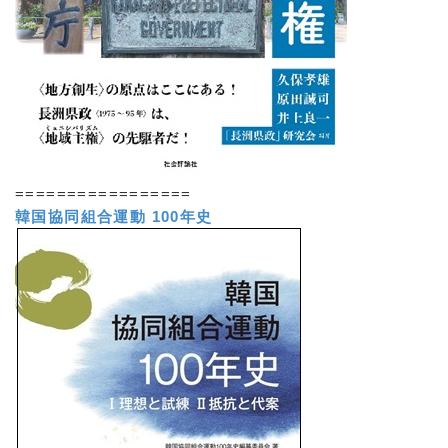
=================
韓国協同組合運動 100年史