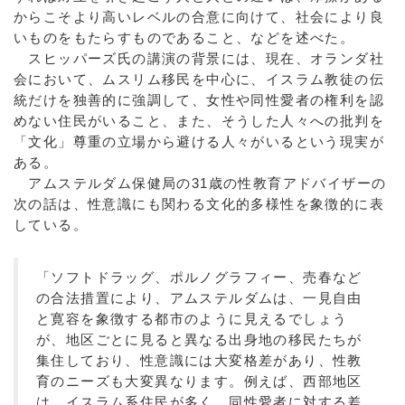
からこそより高いレベルの合意に向けて、社会により良
いものをもたらすものであること、などを述べた。
スヒッパーズ氏の講演の背景には、現在、オランダ社
会において、ムスリム移民を中心に、イスラム教徒の伝
統だけを独善的に強調して、女性や同性愛者の権利を認
めない住民がいること、また、そうした人々への批判を
「文化」尊重の立場から避ける人々がいるという現実が
ある。
アムステルダム保健局の31歳の性教育アドバイザーの
次の話は、性意識にも関わる文化的多様性を象徴的に表
している。
「ソフトドラッグ、ポルノグラフィー、売春など
の合法措置により、アムステルダムは、一見自由
と寛容を象徴する都市のように見えるでしょう
が、地区ごとに見ると異なる出身地の移民たちが
集住しており、性意識には大変格差があり、性教
育のニーズも大変異なります。例えば、西部地区
は、イスラム系住民が多く、同性愛者に対する差