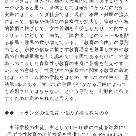
オランダは、世界的に極めて先進的な国であるとのイメ
ージがあると思う。全体としては確かにそうなのだが、
実際には、オランダ社会では、現在、移民・難民の流入
によって、信条や価値観の多様性が拡大し、宗教や伝統
的習慣に根ざして、女性差別を自明としたり、性的マイ
ノリティに対して「病気」「障害者」とのレッテルを貼
る移民・難民の数が増えている。「教育の自由」の原則
のもと、宗教や信条に根ざす教育理念を尊重し学校や教
員の自由裁量権を広く認めている国であるだけに、性意
識へのこうした多様性が教育の中身に影響を与えやす
い。その意味で、性及び性の多様性に関する教育の義務
化は、イスラム教の学校をはじめ、すべての学校が、憲
法第1条にある「すべての住民がいかなる理由によって
も差別されてはならない」という原則を、能動的に行使
するために定められたと言える。
◆◆ オランダの性教育・性の多様性教育の今
中等学校の生徒、主として12−16歳の生徒を対象に年
1回ずつ性教育の出前授業を提供している Remedica と