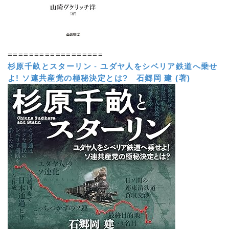
==================
杉原千畝とスターリン
-
ユダヤ人をシベリア鉄道へ乗せ
よ! ソ連共産党の極秘決定とは?
石郷岡 建 (著)