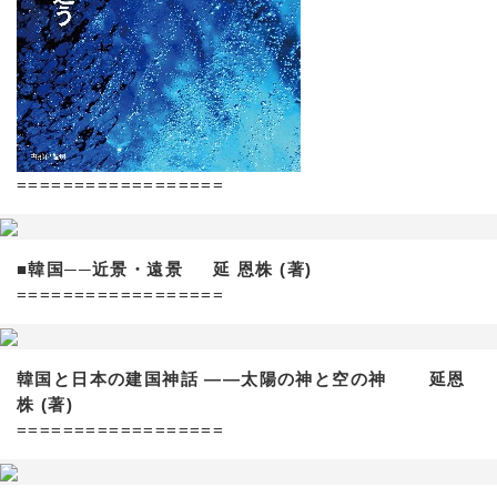
==================
■韓国──近景・遠景 延 恩株 (著)
==================
韓国と日本の建国神話 ——太陽の神と空の神 延恩
株 (著)
==================