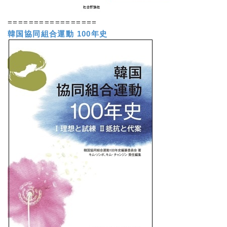
=================
韓国協同組合運動 100年史