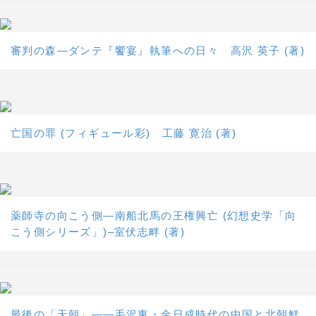
審判の森―ダンテ『饗宴』執筆への日々 高沢 英子 (著)
亡国の罪 (フィギュール彩) 工藤 寛治 (著)
薬師寺の向こう側―南船北馬の王権興亡 (幻想史学「向
こう側シリーズ」)–室伏志畔 (著)
最後の「天朝」――毛沢東・金日成時代の中国と北朝鮮