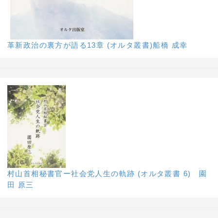
革新政治の裏方が語る13章 (オルタ叢書)船橋 成幸
村山首相秘書官ー社会党人生の軌跡 (オルタ叢書 6) 園
田 原三