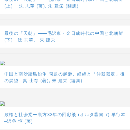
(上) 沈 志華 (著), 朱 建栄 (翻訳)
最後の「天朝」――毛沢東・金日成時代の中国と北朝鮮
(下) 沈 志華、 朱 建栄
中国と南沙諸島紛争 問題の起源、経緯と「仲裁裁定」後
の展望 –呉 士存 (著), 朱 建栄 (編集)
政権と社会党ー裏方32年の回顧談 (オルタ叢書 7) 単行本
–浜谷 惇 (著)