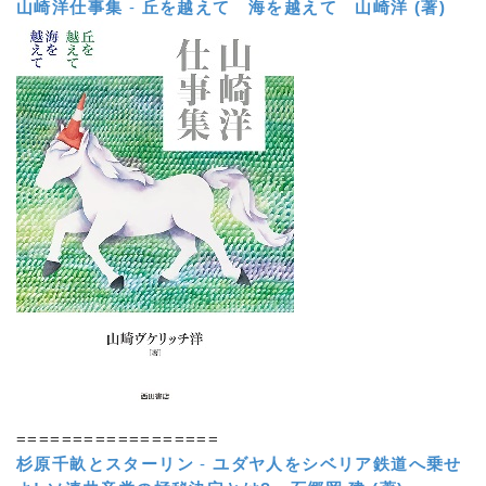
山崎洋仕事集
-
丘を越えて 海を越えて
山崎洋 (著)
==================
杉原千畝とスターリン
-
ユダヤ人をシベリア鉄道へ乗せ