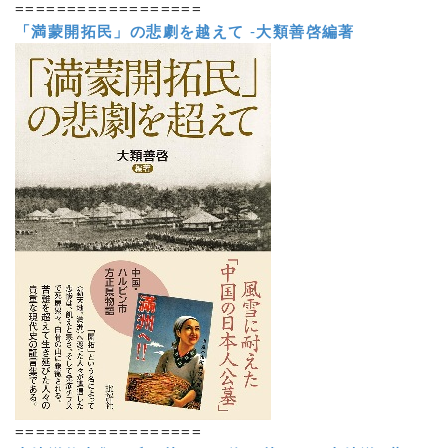
==================
「満蒙開拓民」の悲劇を越えて
-
大類善啓編著
==================