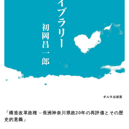
「構造改革政権 ─長洲神奈川県政20年の再評価とその歴
史的意義」