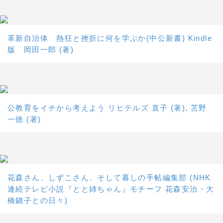
革新自治体 熱狂と挫折に何を学ぶか(中公新書) Kindle
版 岡田一郎 (著)
公教育をイチから考えよう リヒテルズ 直子 (著), 苫野
一徳 (著)
花森さん、しずこさん、そして暮しの手帖編集部 (NHK
連続テレビ小説『とと姉ちゃん』モチーフ 花森安治・大
橋鎭子との日々)