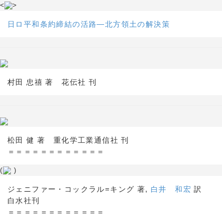
<
>
日ロ平和条約締結の活路―北方領土の解決策
村田 忠禧 著 花伝社 刊
松田 健 著 重化学工業通信社 刊
＝＝＝＝＝＝＝＝＝＝＝＝
(
)
ジェニファー・コックラル=キング 著,
白井 和宏
訳
白水社刊
＝＝＝＝＝＝＝＝＝＝＝＝