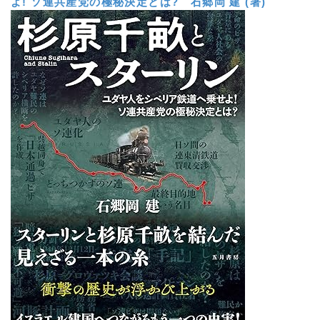
よ! ソ連共産党の極秘決定とは?
石郷岡 建 (著)