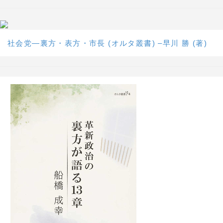
社会党―裏方・表方・市長 (オルタ叢書) –早川 勝 (著)