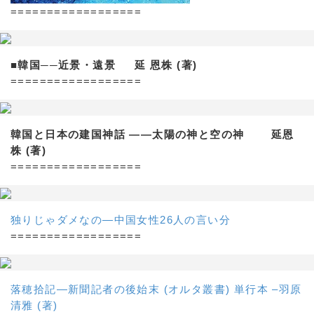
==================
■韓国──近景・遠景 延 恩株 (著)
==================
韓国と日本の建国神話 ——太陽の神と空の神 延恩
株 (著)
==================
独りじゃダメなの―中国女性26人の言い分
==================
落穂拾記―新聞記者の後始末 (オルタ叢書) 単行本 –羽原
清雅 (著)