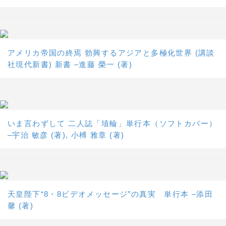
アメリカ帝国の終焉 勃興するアジアと多極化世界 (講談
社現代新書) 新書 –進藤 榮一 (著)
いま言わずして 二人誌「埴輪」単行本（ソフトカバー）
–宇治 敏彦 (著), 小榑 雅章 (著)
天皇陛下“8・8ビデオメッセージ”の真実 単行本 –添田
馨 (著)