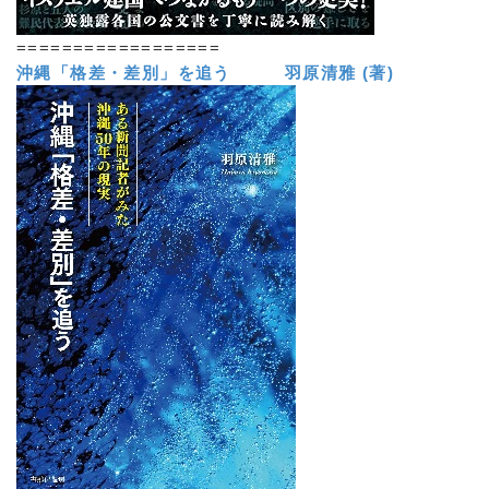
==================
沖縄「格差・差別」を追う 羽原清雅 (著)