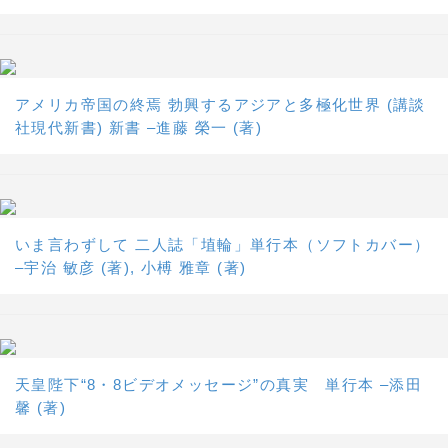
アメリカ帝国の終焉 勃興するアジアと多極化世界 (講談
社現代新書) 新書 –進藤 榮一 (著)
いま言わずして 二人誌「埴輪」単行本（ソフトカバー）
–宇治 敏彦 (著), 小榑 雅章 (著)
天皇陛下“8・8ビデオメッセージ”の真実 単行本 –添田
馨 (著)