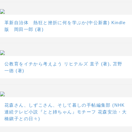
革新自治体 熱狂と挫折に何を学ぶか(中公新書) Kindle
版 岡田一郎 (著)
公教育をイチから考えよう リヒテルズ 直子 (著), 苫野
一徳 (著)
花森さん、しずこさん、そして暮しの手帖編集部 (NHK
連続テレビ小説『とと姉ちゃん』モチーフ 花森安治・大
橋鎭子との日々)