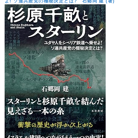
よ! ソ連共産党の極秘決定とは?
石郷岡 建 (著)