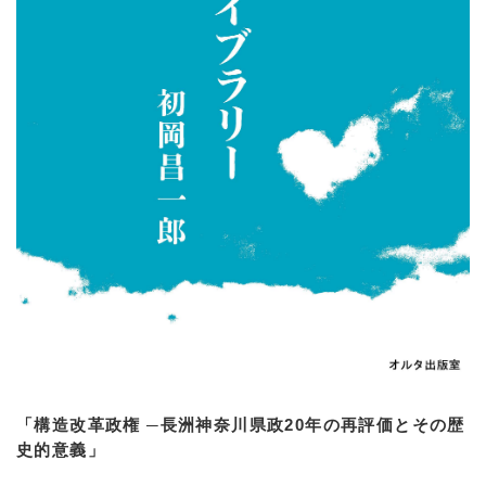
「構造改革政権 ─長洲神奈川県政20年の再評価とその歴
史的意義」