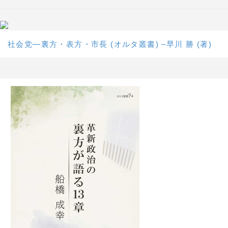
社会党―裏方・表方・市長 (オルタ叢書) –早川 勝 (著)