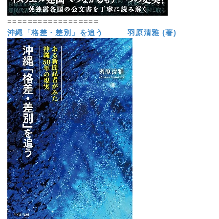
==================
沖縄「格差・差別」を追う 羽原清雅 (著)