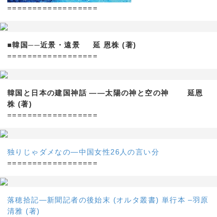
==================
■韓国──近景・遠景 延 恩株 (著)
==================
韓国と日本の建国神話 ——太陽の神と空の神 延恩
株 (著)
==================
独りじゃダメなの―中国女性26人の言い分
==================
落穂拾記―新聞記者の後始末 (オルタ叢書) 単行本 –羽原
清雅 (著)