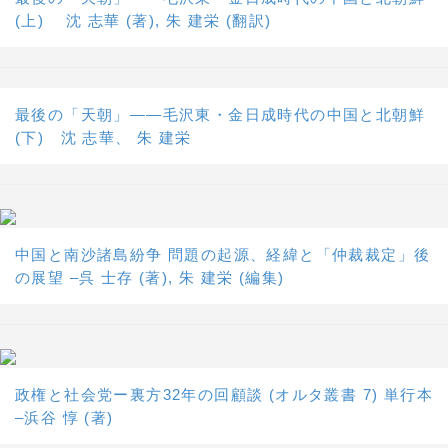
(上) 沈 志華 (著), 朱 建栄 (翻訳)
最後の「天朝」――毛沢東・金日成時代の中国と北朝鮮
(下) 沈 志華、 朱 建栄
中国と南沙諸島紛争 問題の起源、経緯と「仲裁裁定」後
の展望 –呉 士存 (著), 朱 建栄 (編集)
政権と社会党ー裏方32年の回顧談 (オルタ叢書 7) 単行本
–浜谷 惇 (著)