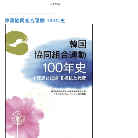
=================
韓国協同組合運動 100年史