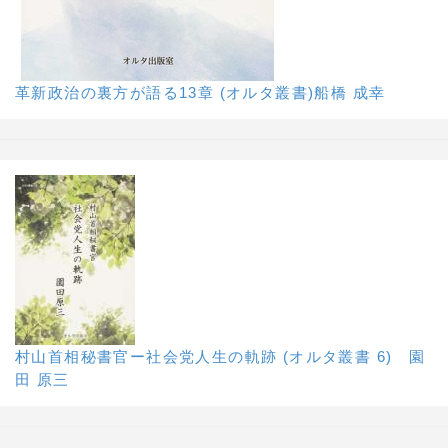
革新政治の裏方が語る13章 (オルタ叢書)船橋 成幸
村山首相秘書官ー社会党人生の軌跡 (オルタ叢書 6) 園
田 原三