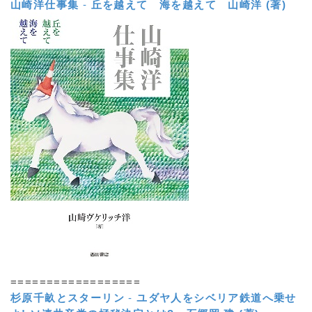
山崎洋仕事集
-
丘を越えて 海を越えて
山崎洋 (著)
==================
杉原千畝とスターリン
-
ユダヤ人をシベリア鉄道へ乗せ