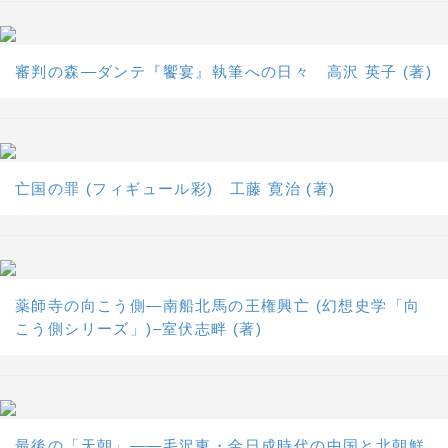
審判の森―ダンテ『饗宴』執筆への日々 高沢 英子 (著)
亡国の罪 (フィギュール彩) 工藤 寛治 (著)
薬師寺の向こう側―南船北馬の王権興亡 (幻想史学「向
こう側シリーズ」)–室伏志畔 (著)
最後の「天朝」――毛沢東・金日成時代の中国と北朝鮮