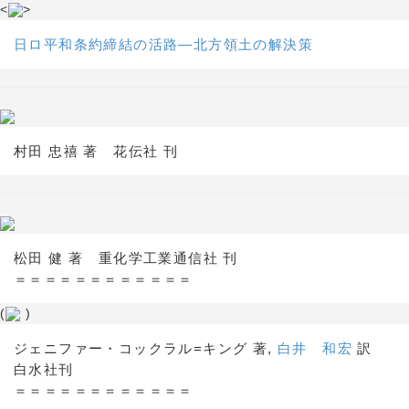
<
>
日ロ平和条約締結の活路―北方領土の解決策
村田 忠禧 著 花伝社 刊
松田 健 著 重化学工業通信社 刊
＝＝＝＝＝＝＝＝＝＝＝＝
(
)
ジェニファー・コックラル=キング 著,
白井 和宏
訳
白水社刊
＝＝＝＝＝＝＝＝＝＝＝＝