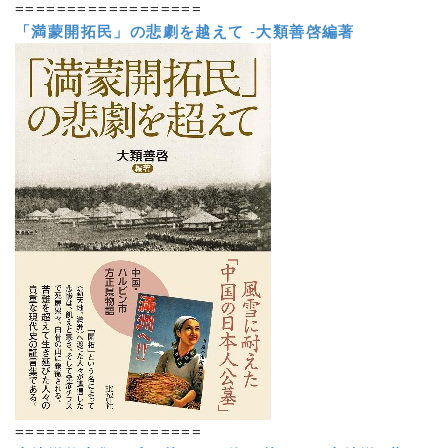
==================
「満蒙開拓民」の悲劇を越えて
-
大類善啓編著
==================