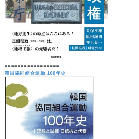
=================
韓国協同組合運動 100年史