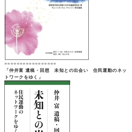
=================
「仲井富 遺稿・回想 未知との出会い 住民運動のネッ
トワークをゆく」