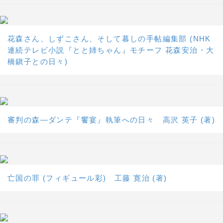
花森さん、しずこさん、そして暮しの手帖編集部 (NHK
連続テレビ小説『とと姉ちゃん』モチーフ 花森安治・大
橋鎭子との日々)
審判の森―ダンテ『饗宴』執筆への日々 高沢 英子 (著)
亡国の罪 (フィギュール彩) 工藤 寛治 (著)