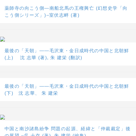
薬師寺の向こう側―南船北馬の王権興亡 (幻想史学「向
こう側シリーズ」)–室伏志畔 (著)
最後の「天朝」――毛沢東・金日成時代の中国と北朝鮮
(上) 沈 志華 (著), 朱 建栄 (翻訳)
最後の「天朝」――毛沢東・金日成時代の中国と北朝鮮
(下) 沈 志華、 朱 建栄
中国と南沙諸島紛争 問題の起源、経緯と「仲裁裁定」後
の展望 –呉 士存 (著), 朱 建栄 (編集)