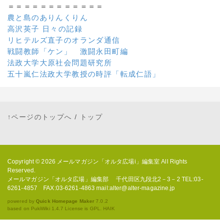
＝＝＝＝＝＝＝＝＝＝＝＝
農と島のありんくりん
高沢英子 日々の記録
リヒテルズ直子のオランダ通信
戦闘教師「ケン」 激闘永田町編
法政大学大原社会問題研究所
五十嵐仁法政大学教授の時評「転成仁語」
↑ページのトップへ
/
トップ
Copyright © 2026
メールマガジン「オルタ広場i」編集室
All Rights
Reserved.
メールマガジン「オルタ広場」編集部 千代田区九段北2－3－2 TEL:03-
6261-4857 FAX:03-6261-4863 mail:alter@alter-magazine.jp
powered by
Quick Homepage Maker
7.0.2
based on PukiWiki 1.4.7 License is GPL.
HAIK