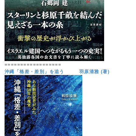
==================
沖縄「格差・差別」を追う 羽原清雅 (著)