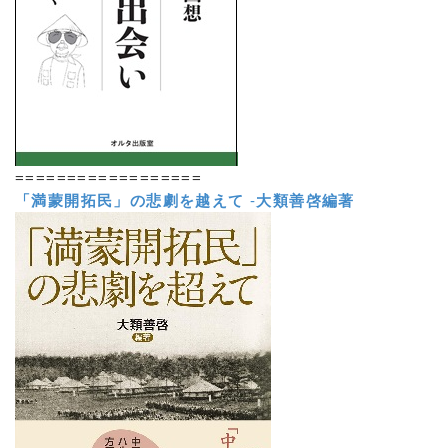
==================
「満蒙開拓民」の悲劇を越えて
-
大類善啓編著