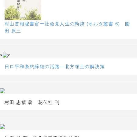
村山首相秘書官ー社会党人生の軌跡 (オルタ叢書 6) 園
田 原三
<
>
日ロ平和条約締結の活路―北方領土の解決策
村田 忠禧 著 花伝社 刊