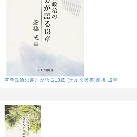
革新政治の裏方が語る13章 (オルタ叢書)船橋 成幸