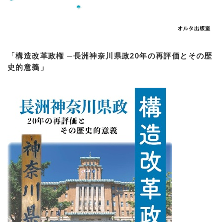
「構造改革政権 ─長洲神奈川県政20年の再評価とその歴
史的意義」