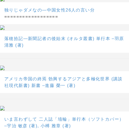
独りじゃダメなの―中国女性26人の言い分
==================
落穂拾記―新聞記者の後始末 (オルタ叢書) 単行本 –羽原
清雅 (著)
アメリカ帝国の終焉 勃興するアジアと多極化世界 (講談
社現代新書) 新書 –進藤 榮一 (著)
いま言わずして 二人誌「埴輪」単行本（ソフトカバー）
–宇治 敏彦 (著), 小榑 雅章 (著)