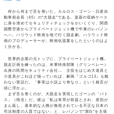
何から何まで舌を巻いた。カルロス・ゴーン・日産自
動車前会長（65）の“大脱走”である。楽器の収納ケース
に身を潜めてセキュリティチェックをかいくぐり、関西
国際空港からプライベートジェット機で中東のレバノン
へ―。ハリウッド映画を地で行く脱走劇。ハリウッド映
画のプロデューサーが、映画化提案をしたというのはよ
く分かる。
世界的企業の元トップに、プライベートジェット機。
脱走計画を練ったのは、米軍特殊部隊（グリンベレー）
出身の民間セキュリティ会社… 主役をはじめ大道具と
小道具がこれほど揃っていれば、劇画『ゴルゴ13』も敵
わない実話だ。「事実は小説より奇なり」という格言が
頭に浮かぶ。
まず舌を巻くのが、大脱走を実現したゴーンの「パト
ス」（情念）だ。彼は「私は有罪が前提とされ、差別が
まん延し、基本的な人権が無視されている不正な日本の
司法制度の人質ではない」と、レバノンで“潔白”を主張