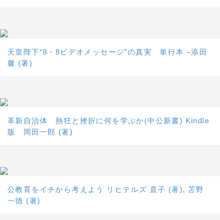
天皇陛下“8・8ビデオメッセージ”の真実 単行本 –添田
馨 (著)
革新自治体 熱狂と挫折に何を学ぶか(中公新書) Kindle
版 岡田一郎 (著)
公教育をイチから考えよう リヒテルズ 直子 (著), 苫野
一徳 (著)