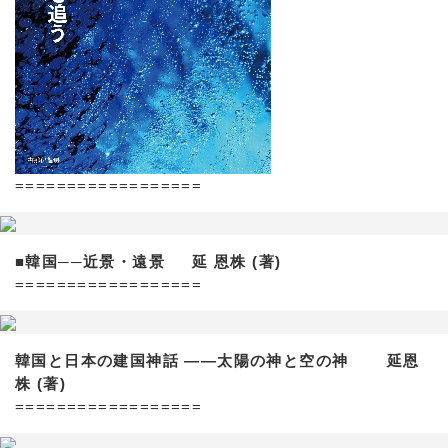
==================
■韓国──近景・遠景 延 恩株 (著)
==================
韓国と日本の建国神話 ——太陽の神と空の神 延恩
株 (著)
==================