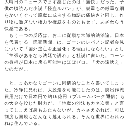
大晦日のニュースでまず感じたのは「痛快」だった。子
供の頃読んだ小説「怪盗ルパン」が、幾重もの厳重な網
をかいくぐって脱獄に成功する物語の痛快さと同じ。作
り物に過ぎない権力や権威をものともせず、あざわらう
快感である。
もう一つの反応は、お上に従順な常識的法治論。日本
を代表する「読売新聞」は、ゴーンのレバノン記者会見
について「国外逃亡を正当化する理由にならない」とし
「主張があるなら法廷で語れ」と社説に書いた。ゴーン
の身柄が日本に戻る可能性はほぼゼロ。「犬の遠吠え」
なのだが…
と、まあかなりゴーンに同情的なことを書いてしまっ
た。冷静に見れば、大脱走を可能にしたのは、脱出作戦
費用だけで日本円で約16億円（ブルームバーグ通信）も
の大金を投じた財力だ。「地獄の沙汰もカネ次第」と言
ってしまえば身もふたもないが、カネさえあれば、司法
制度も国境もなんなく越えられる。そんな世界にわれわ
れは住んでいる。