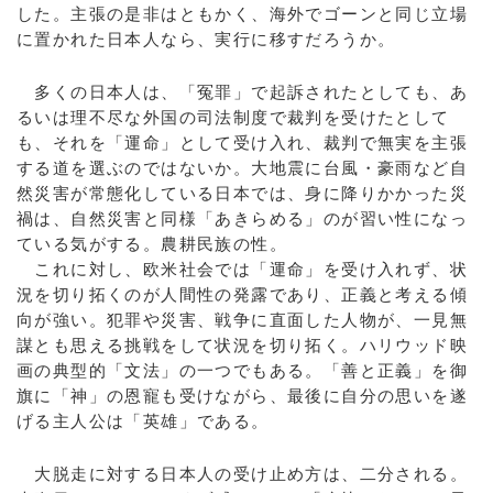
した。主張の是非はともかく、海外でゴーンと同じ立場
に置かれた日本人なら、実行に移すだろうか。
多くの日本人は、「冤罪」で起訴されたとしても、あ
るいは理不尽な外国の司法制度で裁判を受けたとして
も、それを「運命」として受け入れ、裁判で無実を主張
する道を選ぶのではないか。大地震に台風・豪雨など自
然災害が常態化している日本では、身に降りかかった災
禍は、自然災害と同様「あきらめる」のが習い性になっ
ている気がする。農耕民族の性。
これに対し、欧米社会では「運命」を受け入れず、状
況を切り拓くのが人間性の発露であり、正義と考える傾
向が強い。犯罪や災害、戦争に直面した人物が、一見無
謀とも思える挑戦をして状況を切り拓く。ハリウッド映
画の典型的「文法」の一つでもある。「善と正義」を御
旗に「神」の恩寵も受けながら、最後に自分の思いを遂
げる主人公は「英雄」である。
大脱走に対する日本人の受け止め方は、二分される。