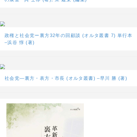
政権と社会党ー裏方32年の回顧談 (オルタ叢書 7) 単行本
–浜谷 惇 (著)
社会党―裏方・表方・市長 (オルタ叢書) –早川 勝 (著)