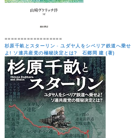
==================
杉原千畝とスターリン
-
ユダヤ人をシベリア鉄道へ乗せ
よ! ソ連共産党の極秘決定とは?
石郷岡 建 (著)