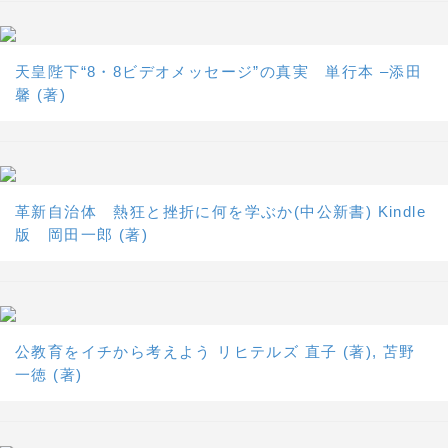
天皇陛下“8・8ビデオメッセージ”の真実 単行本 –添田
馨 (著)
革新自治体 熱狂と挫折に何を学ぶか(中公新書) Kindle
版 岡田一郎 (著)
公教育をイチから考えよう リヒテルズ 直子 (著), 苫野
一徳 (著)