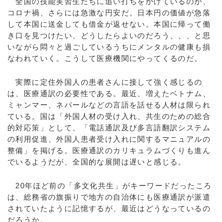
全国の技能実習生たちに追い打ちをかけているのが、
コロナ禍、さらには急激な円安だ。日本円の価値が急落
して本国に送金しても借金が返せない。本国に帰って働
き口を見つけたい、どうしたらよいのだろう、、、と思
いながら悶々と過ごしているうちにメンタルの健康も損
なわれていく。こうして医療機関にやってくるのだ。
実際に定住外国人の患者さんに接して強く感じるの
は、医療通訳の必要性である。最近、増えたベトナム、
ミャンマー、ネパールなどの言語を話せる人材は限られ
ている。国は「外国人材の受け入れ、共生のための総合
的対応策」として、「電話通訳及び多言語翻訳システム
の利用促進、外国人患者受け入れに関するマニュアルの
整備」を掲げる。医療通訳のカリキュラムづくりも進ん
でいるようだが、全国的な展開は遅いと感じる。
20年ほど前の「多文化共生」がキーワードだったころ
は、総務省の旗振りで地方の自治体にも医療通訳が派遣
されていたように記憶するが、最近はどうなっているの
だろうか。