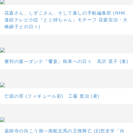
花森さん、しずこさん、そして暮しの手帖編集部 (NHK
連続テレビ小説『とと姉ちゃん』モチーフ 花森安治・大
橋鎭子との日々)
審判の森―ダンテ『饗宴』執筆への日々 高沢 英子 (著)
亡国の罪 (フィギュール彩) 工藤 寛治 (著)
薬師寺の向こう側―南船北馬の王権興亡 (幻想史学「向