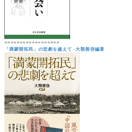
==================
「満蒙開拓民」の悲劇を越えて
-
大類善啓編著