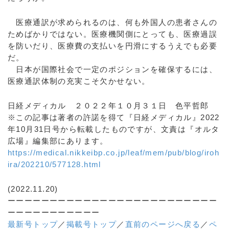
医療通訳が求められるのは、何も外国人の患者さんの
ためばかりではない。医療機関側にとっても、医療過誤
を防いだり、医療費の支払いを円滑にするうえでも必要
だ。
日本が国際社会で一定のポジションを確保するには、
医療通訳体制の充実こそ欠かせない。
日経メディカル ２０２２年１０月３１日 色平哲郎
※この記事は著者の許諾を得て『日経メディカル』2022
年10月31日号から転載したものですが、文責は『オルタ
広場』編集部にあります。
https://medical.nikkeibp.co.jp/leaf/mem/pub/blog/iroh
ira/202210/577128.html
(2022.11.20)
ーーーーーーーーーーーーーーーーーーーーーーーーー
ーーーーーーーーーーー
最新号トップ
／
掲載号トップ
／
直前のページへ戻る
／
ペ