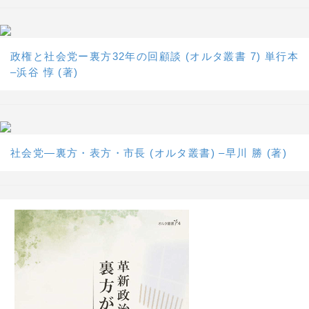
政権と社会党ー裏方32年の回顧談 (オルタ叢書 7) 単行本
–浜谷 惇 (著)
社会党―裏方・表方・市長 (オルタ叢書) –早川 勝 (著)