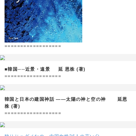
==================
■韓国──近景・遠景 延 恩株 (著)
==================
韓国と日本の建国神話 ——太陽の神と空の神 延恩
株 (著)
==================