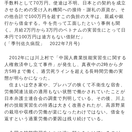
手数料として70万円。使途は不明。日本との契約を成立
させるための受け入れ機関への接待・謝礼の原資か。そ
の他合計で100万円を超すこの負担の大半は、親戚や銀
行から借金する。牛を売って工面したという事例も聞
く。月給2万円から3万円のベトナムの実習生にとって日
本円で100万円は途方もない借財だ」
(「季刊佐久病院」 2022年7月号)
2012年には川上村で「中国人農業技能実習生に関する
人権救済申し立て事件」が発生し、真夜中の2時から夕
方5時まで働く、過労死ラインを超える長時間労働の実
態が明らかになった。
住まいは空き家や、プレハブの狭くて不衛生な宿舎、
労働関連法規の適用もない状態で働かされていたことが
日本弁護士連合会の調査で判明している。その後、川上
村の技能実習生の待遇は大きく改善されたが、高原野菜
の栽培や収穫の労働が楽になったわけではない。借金を
返すという過重労働の要因は残り続けている。