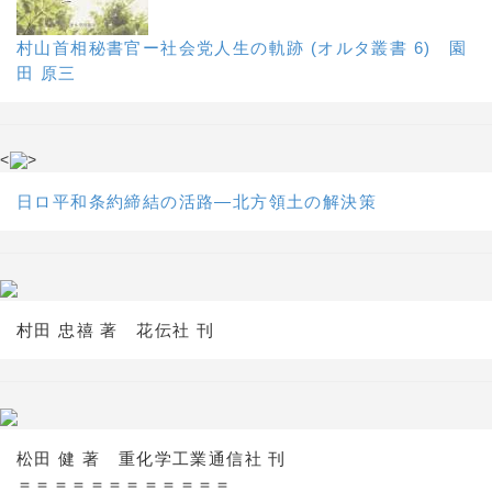
村山首相秘書官ー社会党人生の軌跡 (オルタ叢書 6) 園
田 原三
<
>
日ロ平和条約締結の活路―北方領土の解決策
村田 忠禧 著 花伝社 刊
松田 健 著 重化学工業通信社 刊
＝＝＝＝＝＝＝＝＝＝＝＝