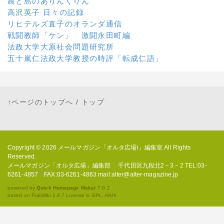
農と島のありんくりん
高沢英子 日々の記録
リヒテルズ直子のオランダ通信
戦闘教師「ケン」 激闘永田町編
法政大学大原社会問題研究所
五十嵐仁法政大学教授の時評「転成仁語」
↑ページのトップへ
/
トップ
Copyright © 2026
メールマガジン「オルタ広場i」編集室
All Rights
Reserved.
メールマガジン「オルタ広場」編集部 千代田区九段北2－3－2 TEL:03-
6261-4857 FAX:03-6261-4863 mail:alter@alter-magazine.jp
powered by
Quick Homepage Maker
7.0.2
based on PukiWiki 1.4.7 License is GPL.
HAIK