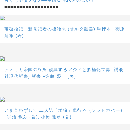
独りじゃダメなの―中国女性26人の言い分
==================
落穂拾記―新聞記者の後始末 (オルタ叢書) 単行本 –羽原
清雅 (著)
アメリカ帝国の終焉 勃興するアジアと多極化世界 (講談
社現代新書) 新書 –進藤 榮一 (著)
いま言わずして 二人誌「埴輪」単行本（ソフトカバー）
–宇治 敏彦 (著), 小榑 雅章 (著)