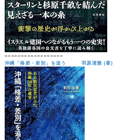
==================
沖縄「格差・差別」を追う 羽原清雅 (著)