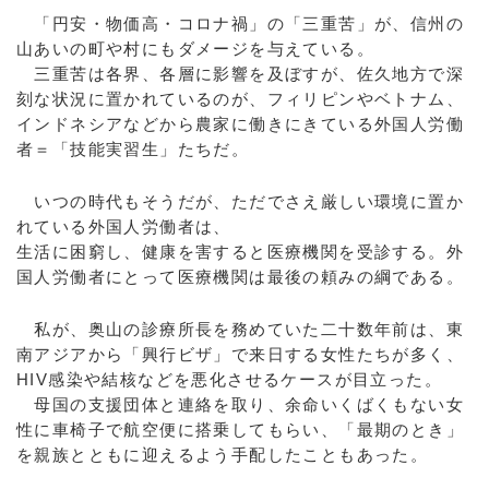
「円安・物価高・コロナ禍」の「三重苦」が、信州の
山あいの町や村にもダメージを与えている。
三重苦は各界、各層に影響を及ぼすが、佐久地方で深
刻な状況に置かれているのが、フィリピンやベトナム、
インドネシアなどから農家に働きにきている外国人労働
者＝「技能実習生」たちだ。
いつの時代もそうだが、ただでさえ厳しい環境に置か
れている外国人労働者は、
生活に困窮し、健康を害すると医療機関を受診する。外
国人労働者にとって医療機関は最後の頼みの綱である。
私が、奥山の診療所長を務めていた二十数年前は、東
南アジアから「興行ビザ」で来日する女性たちが多く、
HIV感染や結核などを悪化させるケースが目立った。
母国の支援団体と連絡を取り、余命いくばくもない女
性に車椅子で航空便に搭乗してもらい、「最期のとき」
を親族とともに迎えるよう手配したこともあった。