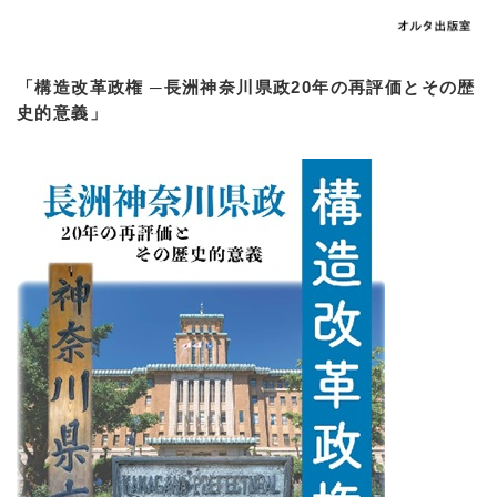
「構造改革政権 ─長洲神奈川県政20年の再評価とその歴
史的意義」