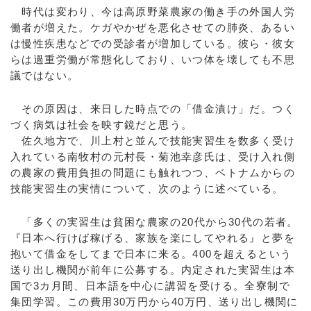
時代は変わり、今は高原野菜農家の働き手の外国人労
働者が増えた。ケガやかぜを悪化させての肺炎、あるい
は慢性疾患などでの受診者が増加している。彼ら・彼女
らは過重労働が常態化しており、いつ体を壊しても不思
議ではない。
その原因は、来日した時点での「借金漬け」だ。つく
づく病気は社会を映す鏡だと思う。
佐久地方で、川上村と並んで技能実習生を数多く受け
入れている南牧村の元村長・菊池幸彦氏は、受け入れ側
の農家の費用負担の問題にも触れつつ、ベトナムからの
技能実習生の実情について、次のように述べている。
「多くの実習生は貧困な農家の20代から30代の若者。
『日本へ行けば稼げる、家族を楽にしてやれる』と夢を
抱いて借金をしてまで日本に来る。400を超えるという
送り出し機関が前年に公募する。内定された実習生は本
国で3カ月間、日本語を中心に講習を受ける。全寮制で
集団学習。この費用30万円から40万円、送り出し機関に