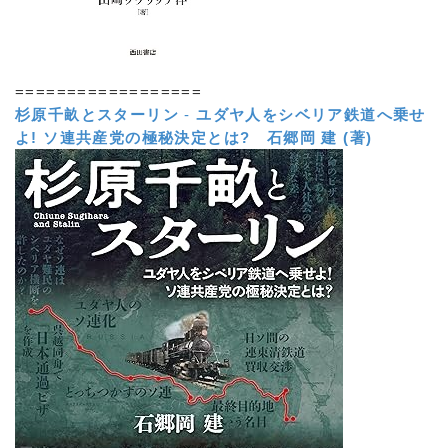
==================
杉原千畝とスターリン
-
ユダヤ人をシベリア鉄道へ乗せ
よ! ソ連共産党の極秘決定とは?
石郷岡 建 (著)