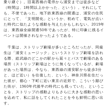
乗り継ぐ）。旧葛西橋の電停から浦安までは徒歩など
（時間は、1時間以上かかった、という）。それにして
も、不便であった。地下鉄東西線の開通は、浦安の住民
にとって、「文明開化」というか、初めて、電気が点い
た時代に似たような感動を与えたかもしれない。2019年
は、東西線全線開通50年であったが、特に印象に残るイ
ベントは開催されなかったようである。
千葉は、ストリップ劇場が多いところだったが、同級
生は「浦安ミュージック」というストリップ劇場を訪れ
る際、総武線のどこかの駅から延々とバスで劇場のある
場所（ストリップ劇場はとうに無くなっているが、劇場
があった場所は、今なら、東西線の浦安駅から徒歩3分
と、ほど近い）を往復した、という。神奈川県在住だっ
た彼が、都心・下町に近い東京の近郊で、こういう鄙び
た街が、1960年代後半の時代にも残っていた、というこ
とを、ストリップの感動よりもさらに大きな感動の思い
を込めて、私に話をしてくれたことを今も鮮明に思い出
す。