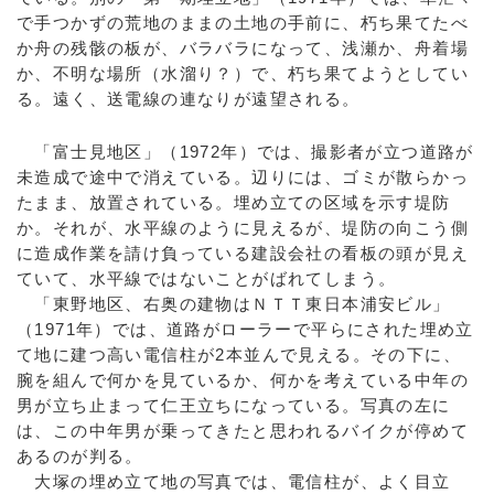
で手つかずの荒地のままの土地の手前に、朽ち果てたべ
か舟の残骸の板が、バラバラになって、浅瀬か、舟着場
か、不明な場所（水溜り？）で、朽ち果てようとしてい
る。遠く、送電線の連なりが遠望される。
「富士見地区」（1972年）では、撮影者が立つ道路が
未造成で途中で消えている。辺りには、ゴミが散らかっ
たまま、放置されている。埋め立ての区域を示す堤防
か。それが、水平線のように見えるが、堤防の向こう側
に造成作業を請け負っている建設会社の看板の頭が見え
ていて、水平線ではないことがばれてしまう。
「東野地区、右奥の建物はＮＴＴ東日本浦安ビル」
（1971年）では、道路がローラーで平らにされた埋め立
て地に建つ高い電信柱が2本並んで見える。その下に、
腕を組んで何かを見ているか、何かを考えている中年の
男が立ち止まって仁王立ちになっている。写真の左に
は、この中年男が乗ってきたと思われるバイクが停めて
あるのが判る。
大塚の埋め立て地の写真では、電信柱が、よく目立