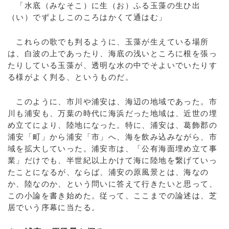
「水底（みなそこ）に生（お）ふる玉藻の生ひ出
（い）でずよしこのころはかくて通はむ」
これらの歌でも判るように、玉藻が生えている場所
は、白波の上であったり、海底の浅いところに根を張っ
たりしている玉藻が、透明な水の中でそよいでいたりす
る様がよく判る、というものだ。
このように、市川や浦安は、海辺の地域であった。市
川も浦安も、万葉の時代に海浜だった地域は、近世の埋
め立てにより、陸地になった。特に、浦安は、葛飾郡の
浦安「町」から浦安「市」へ、海を飲み込みながら、市
域を拡大していった。浦安市は、「公有海面埋め立て事
業」だけでも、半世紀以上かけて海に陸地を繋げていっ
たことになるが、ならば、浦安の原風景とは、海なの
か、陸なのか、という問いに答えて行きたいと思って、
この小論を書き始めた。従って、ここまでの論述は、芝
居でいう序幕に当たる。