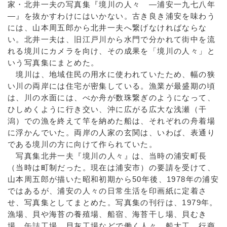
家・北井一夫の写真集『境川の人々 ―浦安一九七八年
―』を抜かすわけにはいかない。古き良き浦安を味わう
には、山本周五郎から北井一夫へ繋げなければならな
い。北井一夫は、旧江戸川から水門で分かれて街中を流
れる境川にカメラを向け、その成果を「境川の人々」と
いう写真集にまとめた。
境川は、地域住民の用水に使われていたため、幅の狭
い川の両岸には住宅が密集している。漁業が最盛期の頃
は、川の水面には、べか舟が数珠繋ぎのようになって、
ひしめくように行き交い、沖に広がる広大な浅瀬（干
潟）での漁を終えて竿を納めた船は、それぞれの舟着場
に浮かんでいた。両岸の人家の玄関は、いわば、表通り
である境川の方に向けて作られていた。
写真集北井一夫『境川の人々』は、当時の浦安町長
（当時は町制だった。現在は浦安市）の要請を受けて、
山本周五郎が描いた昭和初期から50年後、1978年の浦安
ではあるが、浦安の人々の日常生活を印画紙に定着さ
せ、写真集としてまとめた。写真集の刊行は、1979年。
漁場、貝や海苔の養殖場、船宿、海苔干し場、貝むき
場、缶詰工場、貝灰工場などで働く人々、船大工、行商