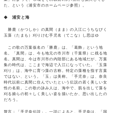
た、という（浦安市のホームページ参照）。
◆
浦安と海
勝鹿（かつしか）の真間（まま）の入江にうちなびく
玉藻（たまも）刈りけむ手児名（てこな）し思ほゆ
この歌の万葉仮名の「勝鹿」は、「葛飾」という地
名。「真間」は、今も地元の市川市（千葉県）に残る地
名。真間は、今は市川市の内陸部にある地域だが、万葉
集の時代は、ここまで海辺で入江になっていた。「玉藻
刈り」は、海中に育つ藻の古称。特定の藻種を指す言葉
ではない、という。「玉」は美称。「手児奈」は、奈良
時代以前に真間に住んでいたという伝説の若く美しい女
性の名前。この歌の詠み人は、海中で、肌を出して藻を
刈る娘らの初々しく美しい姿を描いたか、思い出したの
だろう。
贅言；「手児奈伝説」。一説によると、手児奈は、「国