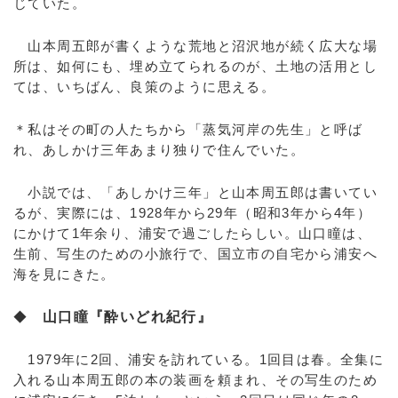
じていた。
山本周五郎が書くような荒地と沼沢地が続く広大な場
所は、如何にも、埋め立てられるのが、土地の活用とし
ては、いちばん、良策のように思える。
＊私はその町の人たちから「蒸気河岸の先生」と呼ば
れ、あしかけ三年あまり独りで住んでいた。
小説では、「あしかけ三年」と山本周五郎は書いてい
るが、実際には、1928年から29年（昭和3年から4年）
にかけて1年余り、浦安で過ごしたらしい。山口瞳は、
生前、写生のための小旅行で、国立市の自宅から浦安へ
海を見にきた。
◆
山口瞳『酔いどれ紀行』
1979年に2回、浦安を訪れている。1回目は春。全集に
入れる山本周五郎の本の装画を頼まれ、その写生のため