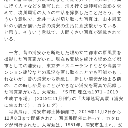
に行く人々などを活写した。消え行く漁師町の面影を求
めて、境川周辺の人々の生活を撮影したことだろう。そ
ういう意味で、北井一夫が切り取った写真は、山本周五
郎の小説が描いた昔の浦安の生活に直接繋がっている、
と思う。そういう意味で、人間くさい写真が満載されて
いる。
一方、昔の浦安から断絶した埋め立て都市の原風景を
撮影した写真家がいた。現在も変貌を続ける埋め立て都
市としての浦安は、東京ディズニーランドなどや高層マ
ンション建設などの現況を写し取ることでも可能かもし
れないが、昔の浦安から断絶し、新しい浦安が始まる前
の、この時しか見ることができない浦安を写真で記録し
た写真家がいる。大塚勉。『SITE 埋立地1971－2019
生成する場』（2019年11月刊行の「大塚勉写真展（浦安
に生まれて）」カタログ）。
写真展は、浦安市郷土博物館で、2019年11月2日から
12月8日まで開催された。写真展開催に伴って、カタロ
グが刊行された。大塚勉は、1951年、浦安市生まれ。父