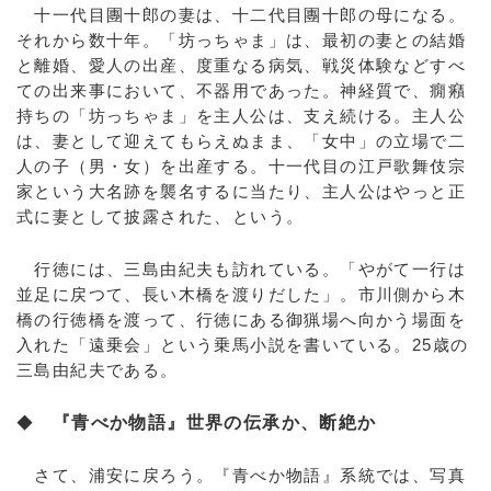
十一代目團十郎の妻は、十二代目團十郎の母になる。
それから数十年。「坊っちゃま」は、最初の妻との結婚
と離婚、愛人の出産、度重なる病気、戦災体験などすべ
ての出来事において、不器用であった。神経質で、癇癪
持ちの「坊っちゃま」を主人公は、支え続ける。主人公
は、妻として迎えてもらえぬまま、「女中」の立場で二
人の子（男・女）を出産する。十一代目の江戸歌舞伎宗
家という大名跡を襲名するに当たり、主人公はやっと正
式に妻として披露された、という。
行徳には、三島由紀夫も訪れている。「やがて一行は
並足に戻つて、長い木橋を渡りだした」。市川側から木
橋の行徳橋を渡って、行徳にある御猟場へ向かう場面を
入れた「遠乗会」という乗馬小説を書いている。25歳の
三島由紀夫である。
◆
『青べか物語』世界の伝承か、断絶か
さて、浦安に戻ろう。『青べか物語』系統では、写真