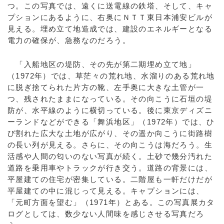
つ。この写真では、遠くに送電線の鉄塔、そして、キャ
プションにあるように、右奥にＮＴＴ東日本浦安ビルが
見える。埋め立て地造成では、建設のエネルギーとなる
電力の確保が、急務なのだろう。
「入船地区の堤防、その先が第二期埋め立て地」
（1972年）では、草茫々の荒れ地、水溜りのある荒れ地
に脱ぎ捨てられた片方の靴、左手奥に大きな土管が一
つ、残されたままになっている。その向こうに石垣の堤
防が、水平線のように横切っている。後に東京ディズニ
ーランドなどができる「舞浜地区」（1972年）では、ひ
び割れた広大な土地が広がり、その遥か向こうに街路樹
の長い列が見える。さらに、その向こうは海だろう。生
活感や人間の匂いのない写真が続く。土砂で幾分汚れた
道路を乗用車やトラックが行き交う。道路の背景には、
平屋建ての住宅が密集している。二階屋も一軒だけだが
平屋建ての中に混じって見える。キャプションには、
「元町方面を望む」（1971年）とある。この写真展カタ
ログとしては、数少ない人間味を感じさせる写真だろ