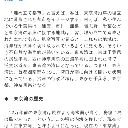
「埋め立て都市」と言えば、私は、東京湾沿岸の埋立
地に造形された都市をイメージする。例えば、私が住ん
でいる千葉県は、浦安、市川、船橋、習志野、千葉など
と東京湾の沿岸に接する地域は、皆、埋め立てて造成さ
れた土地である。航空写真で見ると、これらの地域は、
海岸線が四角く切り取られているように見える。そうい
う不自然な海岸線が続いている。東京湾は、東は千葉県
の房総半島、西は神奈川県の三浦半島に囲まれた湾で、
浦賀水道が、東京湾の湾口となっている。つまり、東京
湾は、首都圏南部を北に、湾口が南に向けて開いた状態
になっている。沿岸の行政区域は、東から千葉県、東京
都、神奈川県となる。
◆
東京湾の歴史
12万年前の東京湾は現在より海水面が高く、房総半島
は島であった、という。この頃の内海を称して、現在で
は「古東京湾」と呼ぶようになった。現在の「東京湾」