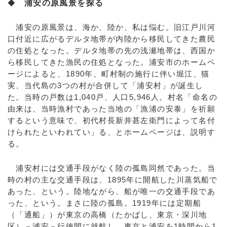
◆
浦安の原風景を探る
浦安の原風景は、海か、陸か、私は悩む。旧江戸川河
口付近に広がるデルタ地帯が内陸から移民してきた農民
の住処となった。デルタ地帯の先の浅瀬地帯は、西国か
ら移民してきた漁民の住処となった。浦安市のホームペ
ージによると、1890年、町村制の施行に伴い堀江、猫
実、当代島の3つの村が合併して「浦安村」が誕生し
た。当時の戸数は1,040戸、人口5,946人。村名「命名の
由来は、当時漁村であった当地の「漁浦の安泰」を祈願
するという意味で、初代村長新井甚左衛門によって名付
けられたといわれてい」る、とホームページは、説明す
る。
浦安村には交通手段がなく陸の孤島同然であった。当
時の村の主な交通手段は、1895年に開航した川蒸気船で
あった、という。陸地ながら、船が唯一の交通手段であ
った、という。まさに陸の孤島。1919年には定期船
（「通船」）が東京の高橋（たかばし、東京・深川地
区）－浦安－行徳間に就航し、東京と浦安を1時間から1