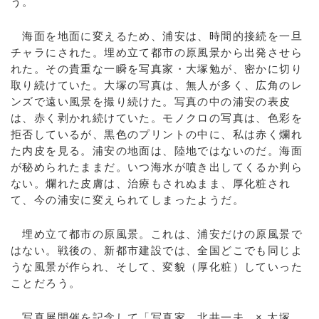
う。
海面を地面に変えるため、浦安は、時間的接続を一旦
チャラにされた。埋め立て都市の原風景から出発させら
れた。その貴重な一瞬を写真家・大塚勉が、密かに切り
取り続けていた。大塚の写真は、無人が多く、広角のレ
ンズで遠い風景を撮り続けた。写真の中の浦安の表皮
は、赤く剥かれ続けていた。モノクロの写真は、色彩を
拒否しているが、黒色のプリントの中に、私は赤く爛れ
た内皮を見る。浦安の地面は、陸地ではないのだ。海面
が秘められたままだ。いつ海水が噴き出してくるか判ら
ない。爛れた皮膚は、治療もされぬまま、厚化粧され
て、今の浦安に変えられてしまったようだ。
埋め立て都市の原風景。これは、浦安だけの原風景で
はない。戦後の、新都市建設では、全国どこでも同じよ
うな風景が作られ、そして、変貌（厚化粧）していった
ことだろう。
写真展開催を記念して「写真家 北井一夫 × 大塚