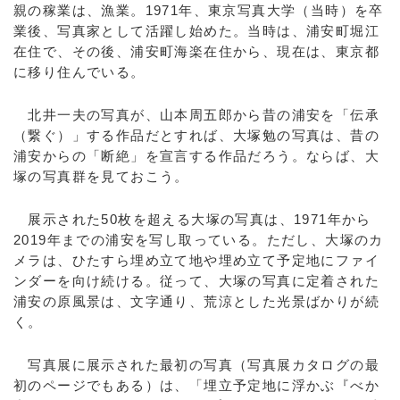
親の稼業は、漁業。1971年、東京写真大学（当時）を卒
業後、写真家として活躍し始めた。当時は、浦安町堀江
在住で、その後、浦安町海楽在住から、現在は、東京都
に移り住んでいる。
北井一夫の写真が、山本周五郎から昔の浦安を「伝承
（繋ぐ）」する作品だとすれば、大塚勉の写真は、昔の
浦安からの「断絶」を宣言する作品だろう。ならば、大
塚の写真群を見ておこう。
展示された50枚を超える大塚の写真は、1971年から
2019年までの浦安を写し取っている。ただし、大塚のカ
メラは、ひたすら埋め立て地や埋め立て予定地にファイ
ンダーを向け続ける。従って、大塚の写真に定着された
浦安の原風景は、文字通り、荒涼とした光景ばかりが続
く。
写真展に展示された最初の写真（写真展カタログの最
初のページでもある）は、「埋立予定地に浮かぶ『べか