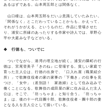
あるはずである。山本周五郎とは関係なく。
山口瞳は、山本周五郎をだいぶ意識していたみたい。
「関係なく」とこだわっていることからも、かえって、
それがうかがえる、というものだ。作品に登場させた
り、浦安に所縁のあったりする作家や詩人では、草野心
平や大庭みな子などがいる。
◆
行徳も、ついでに
ついでながら、港湾の埋立地が続く。浦安の隣町の行
徳は、宮尾登美子『きのね』に登場する。貧しい家庭で
育った主人公は、行徳の出身で、「口入れ屋（職業紹介
所）」で歌舞伎役者の家の家事の「下働き」の仕事を見
つけ、「女中」（差別語！ 家政婦）として住み込みで
働くことになる。歌舞伎の成田屋の家に住み込んだ主人
公は、そこで、「坊っちゃま」と知り合う。「坊っちゃ
ま」は、後の十一代目團十郎。歌舞伎役者・團十郎の妻
となる人を主人公として描いている。