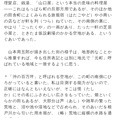
理髪店、銭湯、「山口屋」という本当の意味の料理屋
――これはもっぱら町の旦那方用であるが、そのほか他
の田舎町によくみられる旅籠宿（はたごやど）や小商い
の店などが軒を列（つら）ねていた。その南側の裏に、
やはり「ごったくや」の一画があり、たった一軒の芝居
小屋と、ときたま仮設劇場のかかる空地がある、という
ぐあいであった。
山本周五郎が描き出した街の様子は、地形的なことか
ら推量すれば、今も住所表記とは別に地元で「元町」呼
ばれている地域と一致するように思う。
＊「沖の百万坪」と呼ばれる空地が、この町の南側にひ
ろがっていると書いた。私は目測する能力がないので、
正確にはなんともいえないが、そこは慥（たし
か）にその名にふさわしい広さをもっていた。畑といく
らかの田もあるが、大部分は芦（あし）や雑草の繁った
荒地と、沼や池や湿地などで占められ、そのあいだを根
戸川から引いた用水堀が、（略）荒地に縦横の水路を通