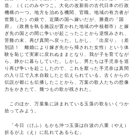
造」（くにのみやつこ。大化の改新前の古代日本の行政
機構の一つ。地方を治める機関、官職。地域の有力者が
世襲した）の娘で、近隣の国へ嫁いだが、勝鹿の「国
府」（政務を執る施設が置かれた地域の中核都市）と嫁
ぎ先の国との間に争いが起こったことから逆恨みされ、
苦難の末、再び真間へ戻った。しかし、「出戻り」（差
別語！ 離婚により嫁ぎ先から帰された女性）という体
験を恥じて実家に戻れぬままとなり、我が子を育てなが
ら、静かに暮らしていた。しかし、男たちは手児奈を巡
り再び争いを起こしたので、これを厭った手児奈は真間
の入り江で入水自殺したと伝えられている。古くからの
伝説が都にも伝播したことから、万葉の歌人たちの想像
力をかきたて、幾つもの歌が残された。
このほか、万葉集に詠まれている玉藻の歌をいくつか
拾ってみよう。
「今日（けふ）もかも沖つ玉藻は白波の八重（やえ）
折るが上（え）に乱れてあるらむ」