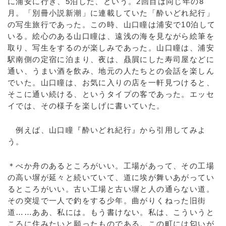
に浦安に行き、5泊した、という。2回目は同じ年の8
月。「別冊小説新潮」に連載していた「酔いどれ紀行」
の写生旅行であった。この時、山口瞳は浦安で10泊して
いる。絵心のある山口瞳は、遠浅の海を見ながら絵筆を
取り、写生をするのが楽しみであった。山口瞳は、浦安
駅南側の定宿に泊まり、夜は、贔屓にした寿司屋などに
通い、うまい酒を飲み、地元の人たちとの会話を楽しん
でいた。山口瞳は、お気に入りの店を一軒見つけると、
そこに通い続ける、というタイプの客であった。エッセ
イでは、その様子を楽しげに書いていた。
例えば、山口瞳『酔いどれ紀行』から引用してみよ
う。
＊べか舟のあるところがいい。工場があって、その工場
の高い塀が延々と続いていて、道に埃が舞いあがってい
るところがいい。古い工場と古い塀と人の通らない道。
その突堤で一人で釣をする少年。曲がりくねった旧街
道……ああ、私には。もう書けない。私は、こういうと
ころに住みたいと願ったものである。この町には匂いが