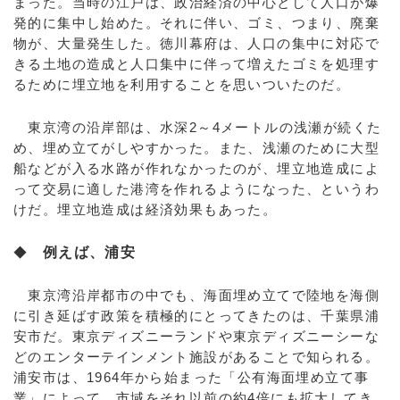
まった。当時の江戸は、政治経済の中心として人口が爆
発的に集中し始めた。それに伴い、ゴミ、つまり、廃棄
物が、大量発生した。徳川幕府は、人口の集中に対応で
きる土地の造成と人口集中に伴って増えたゴミを処理す
るために埋立地を利用することを思いついたのだ。
東京湾の沿岸部は、水深2～4メートルの浅瀬が続くた
め、埋め立てがしやすかった。また、浅瀬のために大型
船などが入る水路が作れなかったのが、埋立地造成によ
って交易に適した港湾を作れるようになった、というわ
けだ。埋立地造成は経済効果もあった。
◆
例えば、浦安
東京湾沿岸都市の中でも、海面埋め立てで陸地を海側
に引き延ばす政策を積極的にとってきたのは、千葉県浦
安市だ。東京ディズニーランドや東京ディズニーシーな
どのエンターテインメント施設があることで知られる。
浦安市は、1964年から始まった「公有海面埋め立て事
業」によって、市域をそれ以前の約4倍にも拡大してき