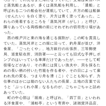
と蒸気船とあるが、多くは蒸気船を利用し、「通船」と
呼ばれる二つの船会社が運航していて、片方の船は船躰
（せんたい）を白く塗り、片方は青く塗ってあった。こ
れらの発着するところを「蒸気河岸（がし）」と呼び、
隣りあっている両桟橋の前にそれぞれの切符売り場があ
った。
西の根戸川と東の海を通じる掘割が、この町を貫流し
ていた。蒸気河岸とこの堀に沿って、釣舟屋が並び、洋
食屋、「ごったくや」、地方銀行の出張所、三等郵便
局、巡査駐在所、消防署――と云っても旧式な手押しポ
ンプのはいっている車庫だけであったが、――そして町
役場などがあり、その裏には貧しい漁夫や、貝を採るた
めの長い柄の付いた竹籠を作る者や、その日によって雇
われ先の変る、つまり舟を漕（こ）ぐことも知らず、力
仕事のほかには能のない人たちの長屋、土地の言葉で云
うと「ぶっくれ小屋」なるものが、ごちゃごちゃと詰め
あっていた。
町の中心部は「堀南」と呼ばれ、「四丁目」といわれ
る洋食屋や、「浦粕亭」という寄席や、諸雑貨洋品店、