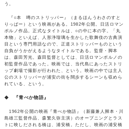
う。
『○本 噂のストリッパー』（まるほんうわさのすと
りっぱー）という映画がある。1982年公開。日活ロマン
ポルノ作品。正式なタイトルは、○の中に本の字。「丸
本物」といえば、人形浄瑠璃を生かした歌舞伎の古典演
目という専門用語なので、正道ストリッパーものという
自負がうかがえるようなタイトルである。監督・脚本
は、森田芳光。森田監督としては、日活ロマンポルノの
初監督作品であった。映画では、当代島にあったストリ
ップ劇場で撮影が行われた、という。映画の中では主人
公のストリッパーが浦安の街を闊歩するシーンも収めら
れている、という。
◆
『青べか物語』
1962年公開の映画『青べか物語』（新藤兼人脚本・川
島雄三監督作品、森繁久弥主演）のオープニングとラス
トに映しだされる橋は、浦安橋。ただし、映画の浦安橋