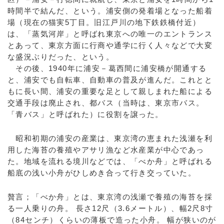
時間半で結んだ、という。浦安側の発着場となった船着
場（現在の猫実5丁目。旧江戸川の地下鉄鉄橋付近）
は、「蒸気河岸」と呼ばれ東京への唯一のエントランス
とあって、東京方面に行商や通学に行く人々などで大変
な盛況ぶりだった、という。
その後、1940年に浦安－葛西間に浦安橋が開通する
と、浦安でも自転車、自動車の普及が進んだ。これとと
もに長い間、浦安の重要な足として親しまれた船による
交通手段は廃止され、都バス（当時は、東京市バス。
「青バス」と呼ばれた）に役割を譲った。
昭和初期の浦安の産業は、東京湾の恵まれた浅瀬を利
用した海苔の養殖やアサリ漁など水産業が中心であっ
た。地域を流れる境川などでは、「べか舟」と呼ばれる
船底の浅い小舟がひしめき合って行き交っていた。
贅言；「べか舟」とは、東京湾の浅瀬で養殖の海苔を採
る一人乗りの舟。 長さ12尺（3.6メートル）、幅2尺8寸
（84センチ）くらいの薄板で造った小舟。 幅が狭いのが