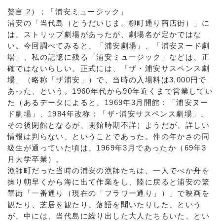
贅言 2）；「浦安ミュージック」
浦安の「当代島（とうだいじま。柳町通り商店街）」に
は、ストリップ劇場があったが、劇場名が定かではな
い。今回調べてみると、「浦安劇場」、「浦安ヌード劇
場」、私の記憶に残る「浦安ミュージック」などは、正
確ではないらしい。正式には、「ザ・浦安サスペンス劇
場」（略称「ザ浦安」）で、当時の入場料は3,000円で
あった、という。1960年代から90年近くまで営業してい
た（あるデータによると、1969年3月開館：「浦安ヌー
ド劇場」、1984年改称：「ザ･浦安サスペンス劇場」、
その後閉館となるが、閉館時期不詳）ようだが、詳しい
情報は判らない、ということであった。件の年かさの同
級生が通っていた頃は、1969年3月であったか（69年3
月大学卒業）。
漁師町だった当時の浦安の漁師たちは、一人でべか舟を
操り朝早くから海に出て作業をし、陸に戻ると浦安の繁
華街「一番通り（現在の「フラワー通り」）」で映画を
観たり、芝居を観たり、落語を聞いたりした、という
が、中には、当代島に繰り出した大人たちもいた、とい