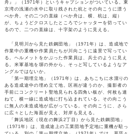
舟』」（1971年）というキャプションがついている。東
京湾の浅瀬の水中に取り残された杭とその向こうに漂う
べか舟。その二つの直線（べか舟は、横、杭は、縦）
が、ちょうどクロスしたところでシャッターを切ってい
るので、二つの直線は、十字架のように見える。
「見明川から見た鉄鋼団地」（1971年）は、造成地で
作業中の重機や作業員たちが川向こうに遠景で写ってい
る。ヘルメットをかぶった作業員は、兵士のように見え
る。米軍基地を塀の外から、そっと写しているようなア
ングルではないか。
「第一期埋立地」（1971年）は、あちこちに水溜りの
ある造成途中の埋め立て地。区画が違うのか、撮影者の
手前にコンクリート聖地見られる四角い板が、何枚も連
ねて、横一線に造成地に打ち込まれている。その向こう
に無人の未造成地が広がっている。その向こうに、さら
に広々とした海面が見え、対岸も見える。
「舞浜地区（現在の舞浜2丁目）から見た鉄鋼団地」
（1971年）は、造成途上の工業団地予定地に重機が駐っ
ている。別の「第一期埋立地」（1971年）では、草茫々