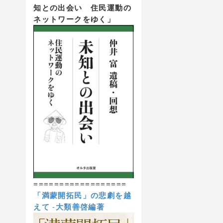
知との出会い 住民運動の
ネットワークをゆく」
==================
「満蒙開拓民」の悲劇を越
えて
-
大類善啓編著