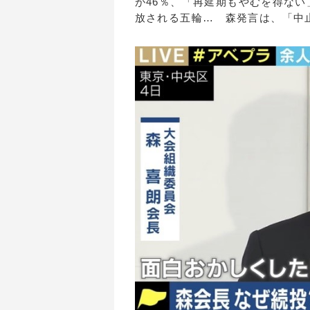
が46％、「再延期もやむを得ない
放される五輪… 森発言は、「中