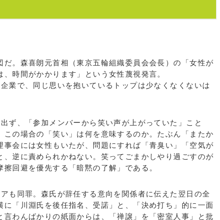
だ。森喜朗元首相（東京五輪組織委員会会長）の「女性が
は、時間がかかります」という女性蔑視発言。
企業で、同じ思いを抱いているトップは少なくなくないは
出ず、「参加メンバーから笑い声が上がっていた」こと
。この場合の「笑い」は何を意味するのか。たぶん「またか
理事会には女性もいたが、問題にすれば「青臭い」「空気が
と、逆に責められかねない。笑ってごまかしやり過ごすのが
摩擦回避を優先する「暗黙の了解」である。
アも同罪。森氏が辞任する意向を関係者に伝えた翌日の全
横に「川淵氏を後任指名、受諾」と、「決め打ち」的に一面
と言わんばかりの紙面からは、「禅譲」を「密室人事」と批