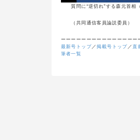
質問に“逆切れ”する森元首相（ab
（共同通信客員論説委員）
ーーーーーーーーーーーーーーー
最新号トップ
／
掲載号トップ
／
直
筆者一覧