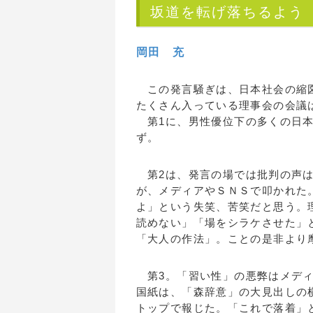
坂道を転げ落ちるよう
岡田 充
この発言騒ぎは、日本社会の縮図
たくさん入っている理事会の会議
第1に、男性優位下の多くの日本
ず。
第2は、発言の場では批判の声は
が、メディアやＳＮＳで叩かれた
よ」という失笑、苦笑だと思う。
読めない」「場をシラケさせた」
「大人の作法」。ことの是非より
第3。「習い性」の悪弊はメディ
国紙は、「森辞意」の大見出しの
トップで報じた。「これで落着」