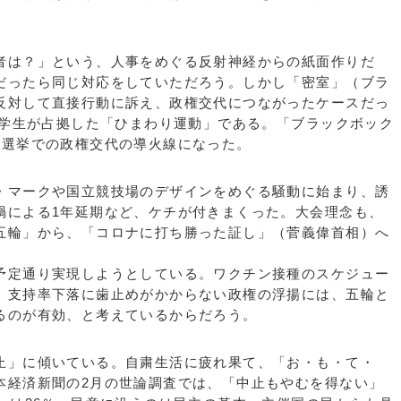
は？」という、人事をめぐる反射神経からの紙面作りだ
だったら同じ対応をしていただろう。しかし「密室」（ブラ
反対して直接行動に訴え、政権交代につながったケースだっ
を学生が占拠した「ひまわり運動」である。「ブラックボック
統選挙での政権交代の導火線になった。
マークや国立競技場のデザインをめぐる騒動に始まり、誘
禍による1年延期など、ケチが付きまくった。大会理念も、
五輪」から、「コロナに打ち勝った証し」（菅義偉首相）へ
定通り実現しようとしている。ワクチン接種のスケジュー
。支持率下落に歯止めがかからない政権の浮揚には、五輪と
るのが有効、と考えているからだろう。
」に傾いている。自粛生活に疲れ果て、「お・も・て・
本経済新聞の2月の世論調査では、「中止もやむを得ない」