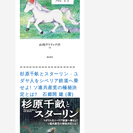
==================
杉原千畝とスターリン
-
ユ
ダヤ人をシベリア鉄道へ乗
せよ! ソ連共産党の極秘決
定とは?
石郷岡 建 (著)