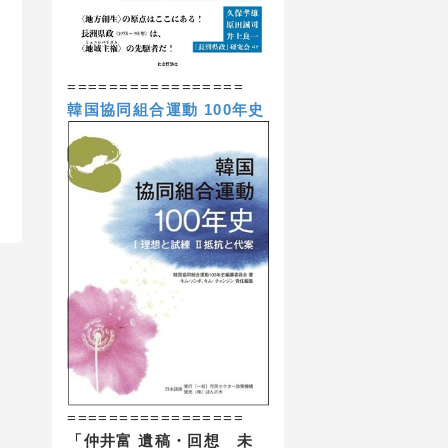
=================
韓国協同組合運動 100年史
=================
「仲井富 遺稿・回想 未