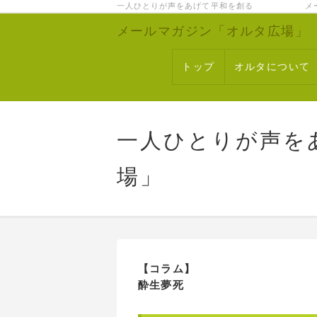
一人ひとりが声をあげて平和を創る メー
メールマガジン「オルタ広場」
トップ
オルタについて
一人ひとりが声を
場」
【コラム】
酔生夢死