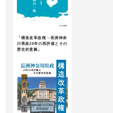
「構造改革政権 ─長洲神奈
川県政20年の再評価とその
歴史的意義」