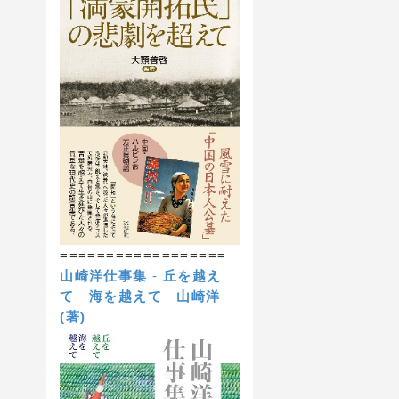
==================
山崎洋仕事集
-
丘を越え
て 海を越えて
山崎洋
(著)