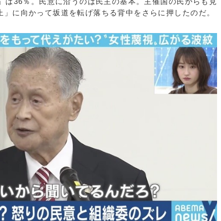
」は36％。民意に沿うのは民主の基本。主催国の民からも見
止」に向かって坂道を転げ落ちる背中をさらに押したのだ。