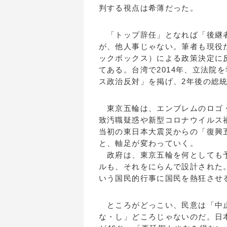
判する視点は希薄だった。
「トップ辞任」となれば「後継者
が、他人事じゃない。筆者も現役
ックボックス）による政策決定に
てある。台湾で2014年、立法院
ス政治反対」を掲げ、2年後の総
東京五輪は、エンブレムのロゴ・
致汚職疑惑や新型コロナウイルス
当初の東日本大震災からの「復興
と、軸足が変わっていく。
政府は、東京五輪を何としても予
ルも、それをにらんで設計された
いう国民的行事に国民を熱狂させ
ところがどっこい、民意は「中止
な・し」どころじゃないのだ。日