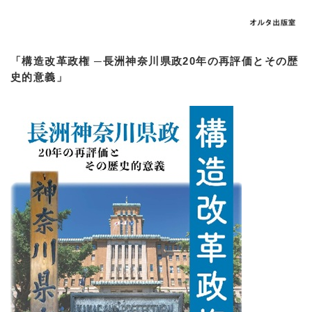
「構造改革政権 ─長洲神奈川県政20年の再評価とその歴
史的意義」