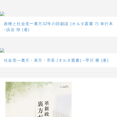
政権と社会党ー裏方32年の回顧談 (オルタ叢書 7) 単行本
–浜谷 惇 (著)
社会党―裏方・表方・市長 (オルタ叢書) –早川 勝 (著)