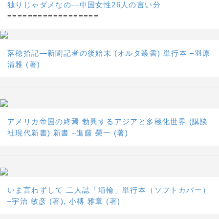
独りじゃダメなの―中国女性26人の言い分
==================
落穂拾記―新聞記者の後始末 (オルタ叢書) 単行本 –羽原
清雅 (著)
アメリカ帝国の終焉 勃興するアジアと多極化世界 (講談
社現代新書) 新書 –進藤 榮一 (著)
いま言わずして 二人誌「埴輪」単行本（ソフトカバー）
–宇治 敏彦 (著), 小榑 雅章 (著)