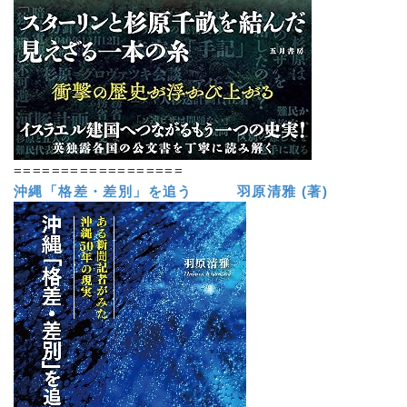
==================
沖縄「格差・差別」を追う 羽原清雅 (著)