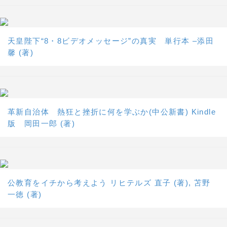
天皇陛下“8・8ビデオメッセージ”の真実 単行本 –添田
馨 (著)
革新自治体 熱狂と挫折に何を学ぶか(中公新書) Kindle
版 岡田一郎 (著)
公教育をイチから考えよう リヒテルズ 直子 (著), 苫野
一徳 (著)